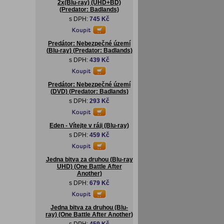
2x(Blu-ray) (UHD+BD)
(Predator: Badlands)
s DPH:
745 Kč
Predátor: Nebezpečné území
(Blu-ray) (Predator: Badlands)
s DPH:
439 Kč
Predátor: Nebezpečné území
(DVD) (Predator: Badlands)
s DPH:
293 Kč
Eden - Vítejte v ráji (Blu-ray)
s DPH:
459 Kč
Jedna bitva za druhou (Blu-ray
UHD) (One Battle After
Another)
s DPH:
679 Kč
Jedna bitva za druhou (Blu-
ray) (One Battle After Another)