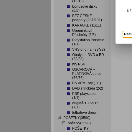
(13/13)
bonusové disky
už
(5/5)
BEZ ČESKÉ
podpory (281/281)
KARAOKE (11/11)
Upomínkové
Nast
Předměty (3/3)
Playstation Portable
(1/1)
VHS originál (33/33)
Obaly na DVD a BD
(28/28)
hry PS4
OSCAROVÁ +
PLATINOVÁ edice
(76/76)
PS VITA - hry (1/1)
DVD s tričkem (2/2)
PSP playstation
(1/1)
originál COVER
(7/7)
fotbalové dresy
POŠETKY(3590)
pošetky(3590)
POŠETKY