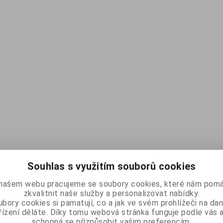
Souhlas s využitím souborů cookies
našem webu pracujeme se soubory cookies, které nám pomá
zkvalitnit naše služby a personalizovat nabídky.
bory cookies si pamatují, co a jak ve svém prohlížeči na d
řízení děláte. Díky tomu webová stránka funguje podle vás a
schopná se přizpůsobit vašim preferencím.