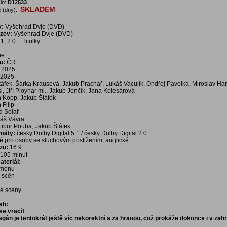
lo:
D12533
SKLADEM
 (dny):
v:
Vyšehrad Dvje (DVD)
ázev:
Vyšehrad Dvje (DVD)
, 2.0 + Titulky
ie
u:
ČR
2025
2025
áfek, Šárka Krausová, Jakub Prachař, Lukáš Vaculík, Ondřej Pavelka, Miroslav Ha
l, Jiří Ployhar ml., Jakub Jenčík, Jana Kolesárová
n Kopp, Jakub Štáfek
 Filip
d Solař
áš Vávra
tibor Pouba, Jakub Štáfek
rmáty:
česky Dolby Digital 5.1 / česky Dolby Digital 2.0
é pro osoby se sluchovým postižením, anglické
zu:
16:9
105 minut
teriál:
í menu
a scén
é scény
ah:
se vrací!
gán je tentokrát ještě víc nekorektní a za hranou, což prokáže dokonce i v zah