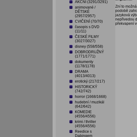
AKČNÍ (3291/3291)
Zní to možná
animované /
podobě zahra
DĚTSKÉ
jazyková výb
(2957/2957)
nepřivedou d
CVIČENÍ (70/70)
překvapení v
časopis s DVD
(11/11)
ČESKÉ FILMY
(3027/3027)
disney (558/558)
DOBRODRUŽNÝ
(1771/1771)
dokumenty
(1178/1178)
DRAMA
(4013/4013)
erotický (217/217)
HISTORICKÝ
(742/742)
horror (1668/1668)
hudební / muzikál
(642/642)
KOMEDIE
(4556/4556)
krimi / thriller
(4556/4556)
Reedice s
Dabingem