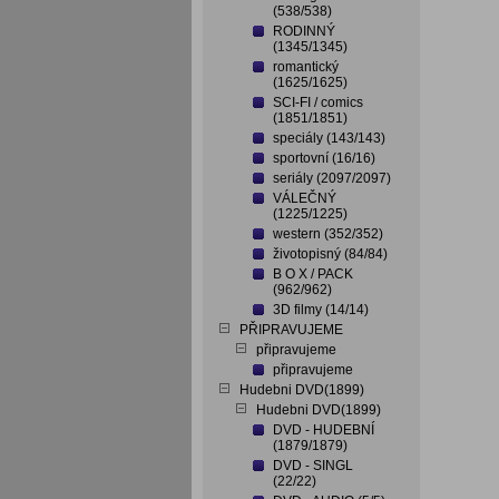
(538/538)
RODINNÝ
(1345/1345)
romantický
(1625/1625)
SCI-FI / comics
(1851/1851)
speciály (143/143)
sportovní (16/16)
seriály (2097/2097)
VÁLEČNÝ
(1225/1225)
western (352/352)
životopisný (84/84)
B O X / PACK
(962/962)
3D filmy (14/14)
PŘIPRAVUJEME
připravujeme
připravujeme
Hudebni DVD(1899)
Hudebni DVD(1899)
DVD - HUDEBNÍ
(1879/1879)
DVD - SINGL
(22/22)