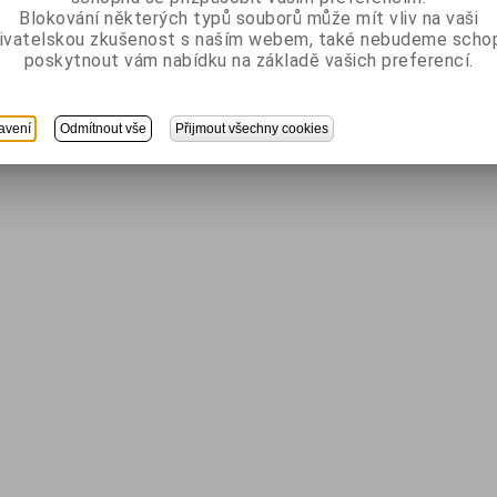
Blokování některých typů souborů může mít vliv na vaši
ivatelskou zkušenost s naším webem, také nebudeme scho
poskytnout vám nabídku na základě vašich preferencí.
avení
Odmítnout vše
Přijmout všechny cookies