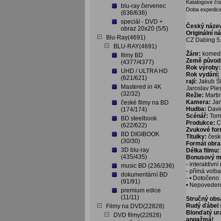
Katalogové čís
blu-ray červenec
Doba expedice
(636/636)
speciál - DVD +
Český náze
obraz 20x20 (5/5)
Originální n
Blu-Ray(4691)
CZ Dabing 5.1
BLU-RAY(4691)
Žánr:
komed
filmy BD
Země původ
(4377/4377)
Rok výroby:
UHD / ULTRA HD
Rok vydání:
(621/621)
rají:
Jakub Št
Mastered in 4K
Jaroslav Ples
(32/32)
Režie:
Marti
Kamera:
Jan
české filmy na BD
Hudba:
Davi
(174/174)
Scénář:
Tom
BD steelbook
Produkce:
C
(622/622)
Zvukové fo
BD DIGIBOOK
Titulky:
česk
(30/30)
Formát obra
3D blu-ray
Délka filmu:
(435/435)
Bonusový ma
- interaktivn
music BD (236/236)
- přímá volb
dokumentární BD
- • Dotočeno
(91/91)
• Nepoveden
premium edice
(11/11)
Stručný obs
Rudý ďábel 
Filmy na DVD(22828)
Blonďatý ura
DVD filmy(22828)
angažmá!