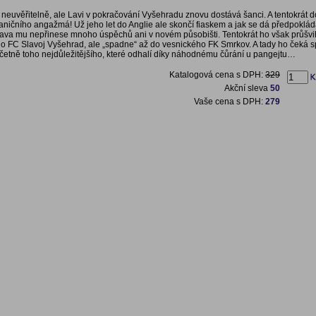
 neuvěřitelně, ale Lavi v pokračování Vyšehradu znovu dostává šanci. A tentokrát 
ničního angažmá! Už jeho let do Anglie ale skončí fiaskem a jak se dá předpokláda
ava mu nepřinese mnoho úspěchů ani v novém působišti. Tentokrát ho však průšvi
o FC Slavoj Vyšehrad, ale „spadne“ až do vesnického FK Smrkov. A tady ho čeká 
četně toho nejdůležitějšího, které odhalí díky náhodnému čůrání u pangejtu…
Katalogová cena s DPH:
329
Akční sleva
50
Vaše cena s DPH:
279