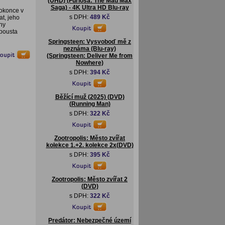
(UHD) (Furiosa: The Mad Max
Saga) - 4K Ultra HD Blu-ray
dokonce v
s DPH:
489 Kč
t, jeho
hy
spousta
Springsteen: Vysvoboď mě z
neznáma (Blu-ray)
(Springsteen: Deliver Me from
Nowhere)
s DPH:
394 Kč
Běžící muž (2025) (DVD)
(Running Man)
s DPH:
322 Kč
Zootropolis: Město zvířat
kolekce 1.+2. kolekce 2x(DVD)
s DPH:
395 Kč
Zootropolis: Město zvířat 2
(DVD)
s DPH:
322 Kč
Predátor: Nebezpečné území