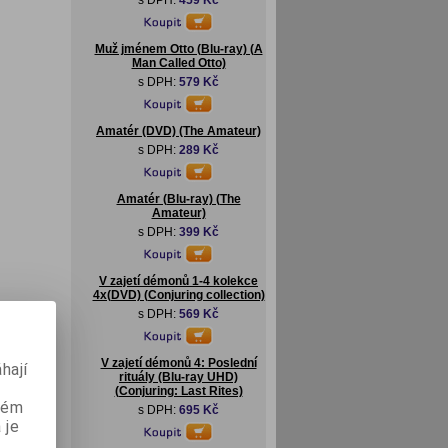
s DPH:
459 Kč
Muž jménem Otto (Blu-ray) (A
Man Called Otto)
s DPH:
579 Kč
Amatér (DVD) (The Amateur)
s DPH:
289 Kč
Amatér (Blu-ray) (The
Amateur)
s DPH:
399 Kč
V zajetí démonů 1-4 kolekce
4x(DVD) (Conjuring collection)
s DPH:
569 Kč
V zajetí démonů 4: Poslední
hají
rituály (Blu-ray UHD)
(Conjuring: Last Rites)
aném
s DPH:
695 Kč
 je