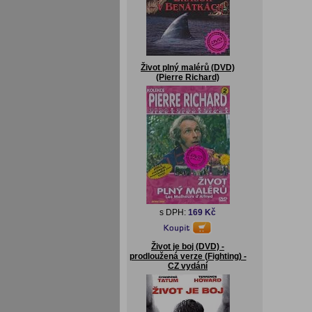
Život plný malérů (DVD)
(Pierre Richard)
s DPH:
169 Kč
Život je boj (DVD) -
prodloužená verze (Fighting) -
CZ vydání