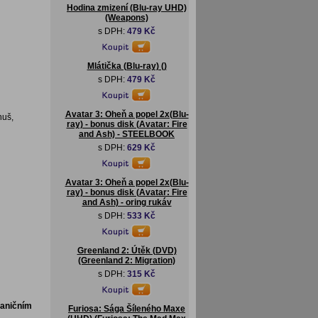
Hodina zmizení (Blu-ray UHD)
(Weapons)
s DPH:
479 Kč
Mlátička (Blu-ray) ()
s DPH:
479 Kč
Avatar 3: Oheň a popel 2x(Blu-
nuš,
ray) - bonus disk (Avatar: Fire
and Ash) - STEELBOOK
s DPH:
629 Kč
Avatar 3: Oheň a popel 2x(Blu-
ray) - bonus disk (Avatar: Fire
and Ash) - oring rukáv
s DPH:
533 Kč
Greenland 2: Útěk (DVD)
(Greenland 2: Migration)
s DPH:
315 Kč
raničním
Furiosa: Sága Šíleného Maxe