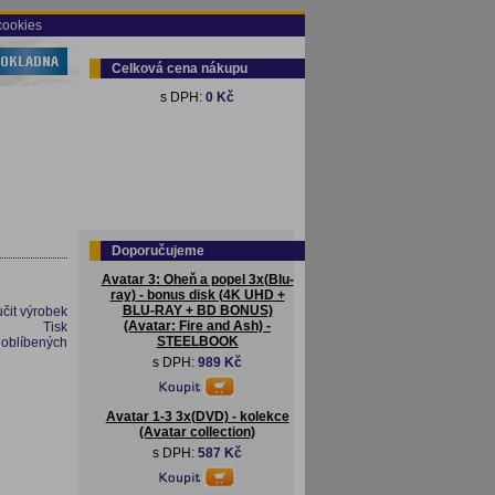
cookies
Celková cena nákupu
s DPH:
0 Kč
Doporučujeme
Avatar 3: Oheň a popel 3x(Blu-
ray) - bonus disk (4K UHD +
BLU-RAY + BD BONUS)
čit výrobek
(Avatar: Fire and Ash) -
Tisk
STEELBOOK
 oblíbených
s DPH:
989 Kč
Avatar 1-3 3x(DVD) - kolekce
(Avatar collection)
s DPH:
587 Kč