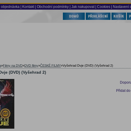
 objednávka
|
Kontakt
|
Obchodní podmínky
|
Jak nakupovat
| Cookies
| Nastavení 
a
»
Filmy na DVD
»
DVD filmy
»
ČESKÉ FILMY
»
Vyšehrad Dvje (DVD) (Vyšehrad 2)
Dvje (DVD) (Vyšehrad 2)
Doporu
Přidat do