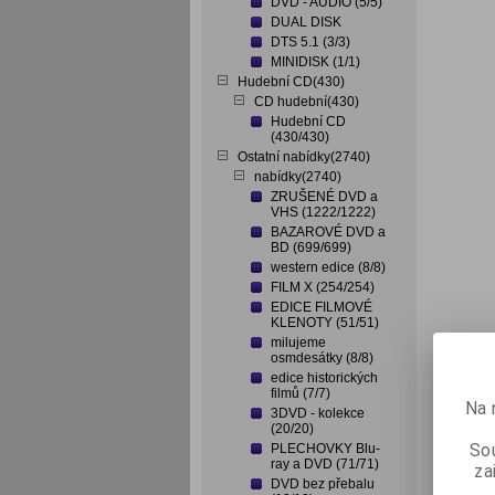
DVD - AUDIO (5/5)
DUAL DISK
DTS 5.1 (3/3)
MINIDISK (1/1)
Hudební CD(430)
CD hudební(430)
Hudební CD
(430/430)
Ostatní nabídky(2740)
nabídky(2740)
ZRUŠENÉ DVD a
VHS (1222/1222)
BAZAROVÉ DVD a
BD (699/699)
western edice (8/8)
FILM X (254/254)
EDICE FILMOVÉ
KLENOTY (51/51)
milujeme
osmdesátky (8/8)
edice historických
filmů (7/7)
Na 
3DVD - kolekce
(20/20)
Sou
PLECHOVKY Blu-
ray a DVD (71/71)
za
DVD bez přebalu