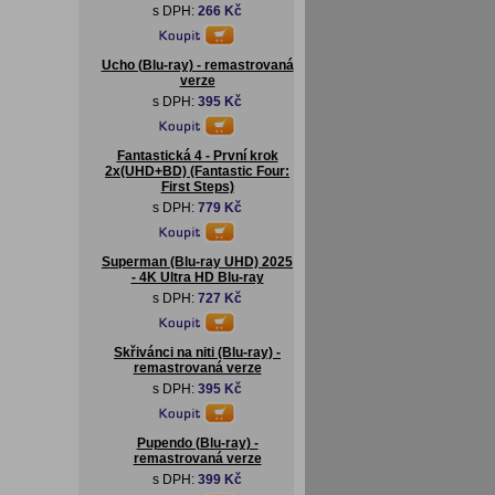
s DPH:
266 Kč
Ucho (Blu-ray) - remastrovaná
verze
s DPH:
395 Kč
Fantastická 4 - První krok
2x(UHD+BD) (Fantastic Four:
First Steps)
s DPH:
779 Kč
Superman (Blu-ray UHD) 2025
- 4K Ultra HD Blu-ray
s DPH:
727 Kč
Skřivánci na niti (Blu-ray) -
remastrovaná verze
s DPH:
395 Kč
Pupendo (Blu-ray) -
remastrovaná verze
s DPH:
399 Kč