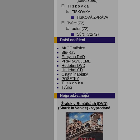
(3590/3590)
T i s k o v k a
TISKOVKA
TISKOVÁ ZPRÁVA
Tvůrci(72)
autoři(72)
tvůrci (72/72)
Další oddělení
AKCE měsíce
Blu-Ray
Filmy na DVD
PŘIPRAVUJEME
Hudebni DVD
Hudební CD
Ostatní nabídky
POŠETKY
T i s k o v k a
Tvůrci
Nejprodávanější
Žralok v Benátkách (DVD)
(Shark in Venice) - vyprodané