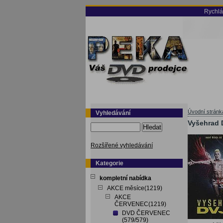
Rychlá
Úvodní stránk
Vyhledávání
Vyšehrad 
Hledat
Rozšířené vyhledávání
Kategorie
kompletní nabídka
AKCE měsíce(1219)
AKCE
ČERVENEC(1219)
DVD ČERVENEC
(579/579)