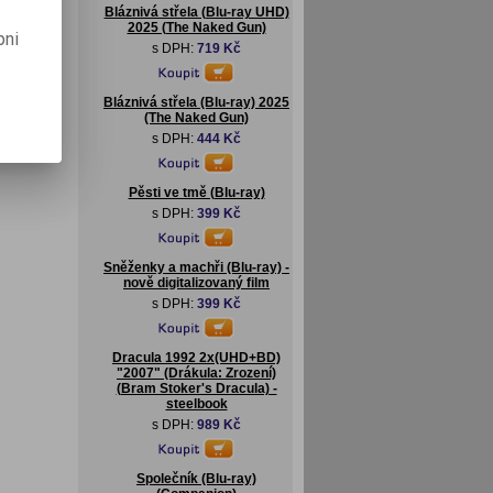
Bláznivá střela (Blu-ray UHD)
2025 (The Naked Gun)
pni
s DPH:
719 Kč
Bláznivá střela (Blu-ray) 2025
(The Naked Gun)
s DPH:
444 Kč
Pěsti ve tmě (Blu-ray)
s DPH:
399 Kč
Sněženky a machři (Blu-ray) -
nově digitalizovaný film
s DPH:
399 Kč
Dracula 1992 2x(UHD+BD)
"2007" (Drákula: Zrození)
(Bram Stoker's Dracula) -
steelbook
s DPH:
989 Kč
Společník (Blu-ray)