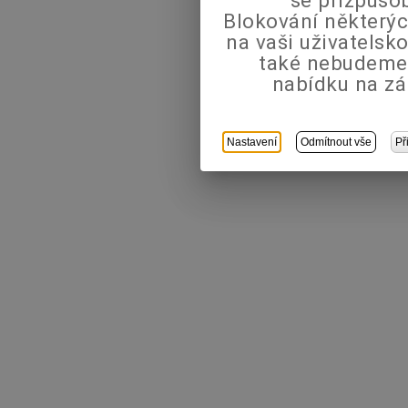
Blokování některýc
na vaši uživatels
také nebudeme
nabídku na zá
Nastavení
Odmítnout vše
Př