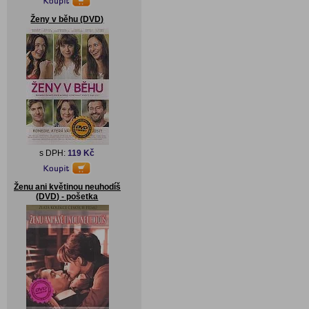
Ženy v běhu (DVD)
s DPH:
119 Kč
Ženu ani květinou neuhodíš
(DVD) - pošetka