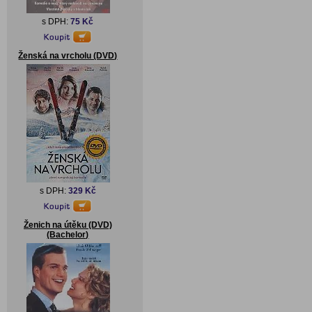
s DPH:
75 Kč
Ženská na vrcholu (DVD)
s DPH:
329 Kč
Ženich na útěku (DVD)
(Bachelor)