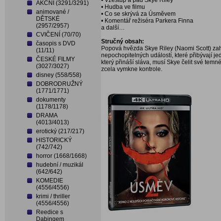
• Vzestup a pád Skye Riley
AKČNÍ (3291/3291)
• Hudba ve filmu
animované /
• Co se skrývá za Úsměvem
DĚTSKÉ
• Komentář režiséra Parkera Finna
(2957/2957)
a další…
CVIČENÍ (70/70)
Stručný obsah:
časopis s DVD
Popová hvězda Skye Riley (Naomi Scott) zahaj
(11/11)
nepochopitelných událostí, které přibývají 
ČESKÉ FILMY
který přináší sláva, musí Skye čelit své temn
(3027/3027)
zcela vymkne kontrole.
disney (558/558)
DOBRODRUŽNÝ
(1771/1771)
dokumenty
(1178/1178)
DRAMA
(4013/4013)
erotický (217/217)
HISTORICKÝ
(742/742)
horror (1668/1668)
hudební / muzikál
(642/642)
KOMEDIE
(4556/4556)
krimi / thriller
(4556/4556)
Reedice s
Dabingem