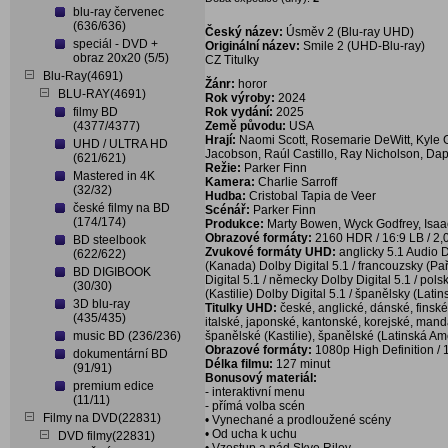
blu-ray červenec
(636/636)
Český název:
Úsměv 2 (Blu-ray UHD)
speciál - DVD +
Originální název:
Smile 2 (UHD-Blu-ray)
obraz 20x20 (5/5)
CZ Titulky
Blu-Ray(4691)
Žánr:
horor
BLU-RAY(4691)
Rok výroby:
2024
filmy BD
Rok vydání:
2025
(4377/4377)
Země původu:
USA
Hrají:
Naomi Scott, Rosemarie DeWitt, Kyle Ga
UHD / ULTRA HD
Jacobson, Raúl Castillo, Ray Nicholson, Da
(621/621)
Režie:
Parker Finn
Mastered in 4K
Kamera:
Charlie Sarroff
(32/32)
Hudba:
Cristobal Tapia de Veer
české filmy na BD
Scénář:
Parker Finn
(174/174)
Produkce:
Marty Bowen, Wyck Godfrey, Isaac
Obrazové formáty:
2160 HDR / 16:9 LB / 2,
BD steelbook
Zvukové formáty UHD:
anglicky 5.1 Audio D
(622/622)
(Kanada) Dolby Digital 5.1 / francouzsky (Paří
BD DIGIBOOK
Digital 5.1 / německy Dolby Digital 5.1 / polsk
(30/30)
(Kastilie) Dolby Digital 5.1 / španělsky (Lati
3D blu-ray
Titulky UHD:
české, anglické, dánské, finsk
(435/435)
italské, japonské, kantonské, korejské, man
music BD (236/236)
španělské (Kastilie), španělské (Latinská Ame
Obrazové formáty:
1080p High Definition / 
dokumentární BD
Délka filmu:
127 minut
(91/91)
Bonusový materiál:
premium edice
- interaktivní menu
(11/11)
- přímá volba scén
Filmy na DVD(22831)
• Vynechané a prodloužené scény
• Od ucha k uchu
DVD filmy(22831)