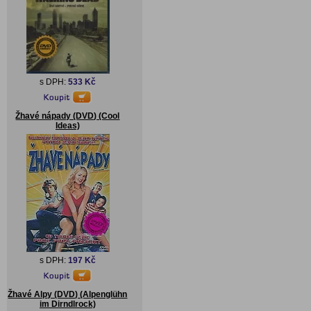
s DPH:
533 Kč
Žhavé nápady (DVD) (Cool
Ideas)
s DPH:
197 Kč
Žhavé Alpy (DVD) (Alpenglühn
im Dirndlrock)