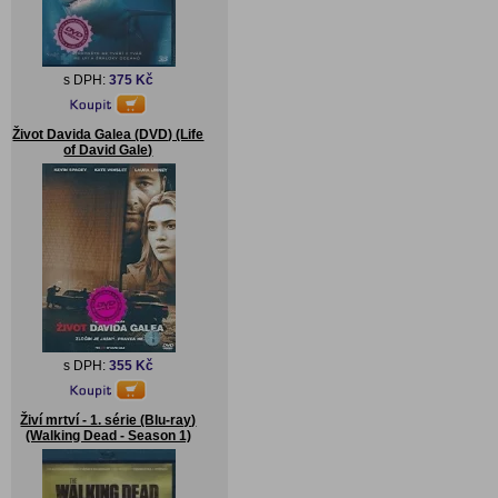
s DPH:
375 Kč
Život Davida Galea (DVD) (Life
of David Gale)
s DPH:
355 Kč
Živí mrtví - 1. série (Blu-ray)
(Walking Dead - Season 1)