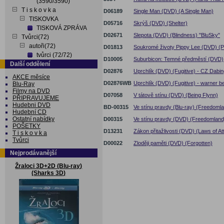
(3590/3590)
T i s k o v k a
D06189
Single Man (DVD) (A Single Man)
TISKOVKA
D05716
Skrýš (DVD) (Shelter)
TISKOVÁ ZPRÁVA
D02671
Slepota (DVD) (Blindness) "BluSky"
Tvůrci(72)
autoři(72)
D01813
Soukromé životy Pippy Lee (DVD) (Pr
tvůrci (72/72)
D10005
Suburbicon: Temné předměstí (DVD)
Další oddělení
D02876
Uprchlík (DVD) (Fugitive) - CZ Dabin
AKCE měsíce
D02876WB
Uprchlík (DVD) (Fugitive) - warner be
Blu-Ray
Filmy na DVD
D07058
V tátově stínu (DVD) (Being Flynn)
PŘIPRAVUJEME
Hudebni DVD
BD-00315
Ve stínu pravdy (Blu-ray) (Freedoml
Hudební CD
Ostatní nabídky
D00315
Ve stínu pravdy (DVD) (Freedomland
POŠETKY
D13231
Zákon přitažlivosti (DVD) (Laws of Att
T i s k o v k a
Tvůrci
D00022
Zloději paměti (DVD) (Forgotten)
Nejprodávanější
Žraloci 3D+2D (Blu-ray)
(Sharks 3D)