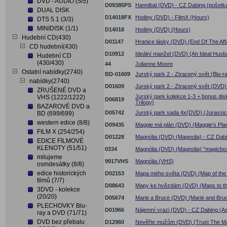
DVD - AUDIO (5/5)
D09385PS
Hannibal (DVD) - CZ Dabing (pošetk
DUAL DISK
D14018FX
Hodiny (DVD) - FilmX (Hours)
DTS 5.1 (3/3)
MINIDISK (1/1)
D14018
Hodiny (DVD) (Hours)
Hudební CD(430)
D01147
Hranice lásky (DVD) (End Of The Affa
CD hudební(430)
D10912
Ideální manžel (DVD) (An Ideal Husb
Hudební CD
(430/430)
44
Julianne Moore
Ostatní nabídky(2740)
BD-01609
Jurský park 2 - Ztracený svět (Blu-r
nabídky(2740)
D01609
Jurský park 2 - Ztracený svět (DVD)
ZRUŠENÉ DVD a
Jurský park kolekce 1-3 + bonus dis
VHS (1222/1222)
D06819
Trilogy)
BAZAROVÉ DVD a
D05742
Jurský park sada 4x(DVD) (Jurassic 
BD (699/699)
western edice (8/8)
D09435
Maggie má plán (DVD) (Maggie's Pla
FILM X (254/254)
D01228
Magnólia (DVD) (Magnolia) - CZ Dabi
EDICE FILMOVÉ
KLENOTY (51/51)
0334
Magnólia (DVD) (Magnolia) "magicbo
milujeme
9917VHS
Magnólia (VHS)
osmdesátky (8/8)
edice historických
D02153
Mapa mého světa (DVD) (Map of the
filmů (7/7)
D08643
Mapy ke hvězdám (DVD) (Maps to th
3DVD - kolekce
(20/20)
D05674
Marie a Bruce (DVD) (Marie and Bru
PLECHOVKY Blu-
D01966
Nájemní vrazi (DVD) - CZ Dabing (A
ray a DVD (71/71)
DVD bez přebalu
D12960
Nevěřte mužům (DVD) (Trust The M