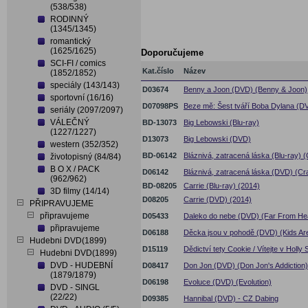
(538/538)
RODINNÝ
(1345/1345)
romantický
(1625/1625)
Doporučujeme
SCI-FI / comics
Kat.číslo
Název
(1852/1852)
speciály (143/143)
D03674
Benny a Joon (DVD) (Benny & Joon)
sportovní (16/16)
D07098PS
Beze mě: Šest tváří Boba Dylana (DV
seriály (2097/2097)
VÁLEČNÝ
BD-13073
Big Lebowski (Blu-ray)
(1227/1227)
D13073
Big Lebowski (DVD)
western (352/352)
BD-06142
Bláznivá, zatracená láska (Blu-ray) (
životopisný (84/84)
B O X / PACK
D06142
Bláznivá, zatracená láska (DVD) (Cra
(962/962)
BD-08205
Carrie (Blu-ray) (2014)
3D filmy (14/14)
D08205
Carrie (DVD) (2014)
PŘIPRAVUJEME
připravujeme
D05433
Daleko do nebe (DVD) (Far From He
připravujeme
D06188
Děcka jsou v pohodě (DVD) (Kids Are 
Hudebni DVD(1899)
D15119
Dědictví tety Cookie / Vítejte v Holl
Hudebni DVD(1899)
DVD - HUDEBNÍ
D08417
Don Jon (DVD) (Don Jon's Addiction)
(1879/1879)
D06198
Evoluce (DVD) (Evolution)
DVD - SINGL
(22/22)
D09385
Hannibal (DVD) - CZ Dabing