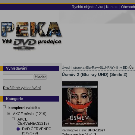
Rychlá objednávka
|
Kontakt
|
Obchodn
Úvodní stránka
»
Blu-Ray
»
BLU-RAY
»
filmy BD
»
Úsm
Vyhledávání
Úsměv 2 (Blu-ray UHD) (Smile 2)
Hledat
Rozšířené vyhledávání
Kategorie
kompletní nabídka
AKCE měsíce(1219)
AKCE
ČERVENEC(1219)
DVD ČERVENEC
Katalogové číslo:
UHD-12527
(579/579)
Doba expedice (dny):
2