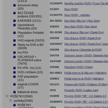
(13/13)
D12960PS
Nevěřte mužům (DVD) (Trust The Ma
bonusové disky
(5/5)
D13507
Next (DVD)
BEZ ČESKÉ
D13507PS
Next (DVD) - pošetka
podpory (281/281)
KARAOKE (11/11)
BD-08255
Non-Stop (Blu-ray) (Non Stop)
Upomínkové
D08255
Non-Stop (DVD) (Non Stop)
Předměty (3/3)
BD-00399
Oko dravce (Blu-ray) (Eagle Eye)
Playstation Portable
(1/1)
D00399
Oko dravce (DVD) (Eagle Eye)
VHS originál (33/33)
D00399ST
Oko dravce (DVD) (Eagle Eye) "stee
Obaly na DVD a BD
(28/28)
D00398
Oko dravce / Disturbia 2x(DVD)
hry PS4
D04704
Ostrovní zprávy (DVD) (Shipping Ne
OSCAROVÁ +
PLATINOVÁ edice
D04704R
Ostrovní zprávy (DVD) (Shipping Ne
(76/76)
D05086
Pokušení (DVD) (Chloe)
PS VITA - hry (1/1)
DVD s tričkem (2/2)
BD-08853
Pořád jsem to já (Blu-ray) (Still Alice)
PSP playstation
D08853
Pořád jsem to já (DVD) (Still Alice)
(1/1)
originál COVER
D01233
Potomci lidí (DVD) (Children Of Men)
(7/7)
0518
Proutník (DVD) (Ladies man)
fotbalové dresy
D04899
Psycho (DVD) "98" - CZ Dabing 2.0
POŠETKY(3590)
pošetky(3590)
D04899PS
Psycho (DVD) "98" - CZ Dabing 2.0 
POŠETKY
3654
Ruka na kolébce (DVD) (Hand That 