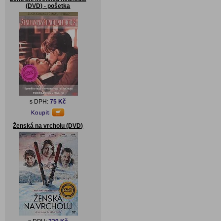
(DVD) - pošetka
s DPH:
75 Kč
Ženská na vrcholu (DVD)