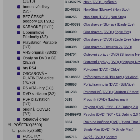
(13/13)
D13507PS
Next (DVD) - pošetka
bonusové disky
BD-08255
Non-Stop (Blu-ray) (Non Stop)
(5/5)
BEZ ČESKÉ
D08255
Non-Stop (DVD) (Non Stop)
podpory (281/281)
BD-00399
Oko dravce (Blu-ray) (Eagle Eye)
KARAOKE (11/11)
D00399
Oko dravce (DVD) (Eagle Eye)
Upomínkové
Předměty (3/3)
D00399ST
Oko dravce (DVD) (Eagle Eye) "stee
Playstation Portable
(1/1)
D00398
Oko dravce / Disturbia 2x(DVD)
VHS originál (33/33)
D04704
Ostrovní zprávy (DVD) (Shipping Ne
Obaly na DVD a BD
D04704R
Ostrovní zprávy (DVD) (Shipping Ne
(28/28)
hry PS4
D05086
Pokušení (DVD) (Chloe)
OSCAROVÁ +
BD-08853
Pořád jsem to já (Blu-ray) (Still Alice)
PLATINOVÁ edice
(76/76)
D08853
Pořád jsem to já (DVD) (Still Alice)
PS VITA - hry (1/1)
D01233
Potomci lidí (DVD) (Children Of Men)
DVD s tričkem (2/2)
PSP playstation
0518
Proutník (DVD) (Ladies man)
(1/1)
D04899
Psycho (DVD) "98" - CZ Dabing 2.0
originál COVER
(7/7)
D04899PS
Psycho (DVD) "98" - CZ Dabing 2.0 
fotbalové dresy
3654
Ruka na kolébce (DVD) (Hand That 
POŠETKY(3590)
D06189
Single Man (DVD) (A Single Man)
pošetky(3590)
POŠETKY
D05716
Skrýš (DVD) (Shelter)