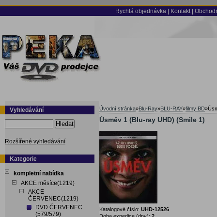
Rychlá objednávka
|
Kontakt
|
Obchodn
Úvodní stránka
»
Blu-Ray
»
BLU-RAY
»
filmy BD
»
Úsm
Vyhledávání
Úsměv 1 (Blu-ray UHD) (Smile 1)
Hledat
Rozšířené vyhledávání
Kategorie
kompletní nabídka
AKCE měsíce(1219)
AKCE
ČERVENEC(1219)
DVD ČERVENEC
Katalogové číslo:
UHD-12526
(579/579)
Doba expedice (dny):
2