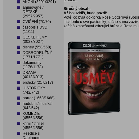
a další…
AKČNÍ (3291/3291)
animované /
Stručný obsah:
DĚTSKÉ
Až ho uvidíš, bude pozdě.
(2957/2957)
Poté, co byla doktorka Rose Cotterová (Sos
CVIČENÍ (70/70)
incidentu u své pacientky, začne sama zažívat 
začíná zmocňovat zdrcující hrůza a Rose musí 
časopis s DVD
(11/11)
ČESKÉ FILMY
(3027/3027)
disney (558/558)
DOBRODRUŽNÝ
(1771/1771)
dokumenty
(1178/1178)
DRAMA
(4013/4013)
erotický (217/217)
HISTORICKÝ
(742/742)
horror (1668/1668)
hudební / muzikál
(642/642)
KOMEDIE
(4556/4556)
krimi / thriller
(4556/4556)
Reedice s
Dabingem