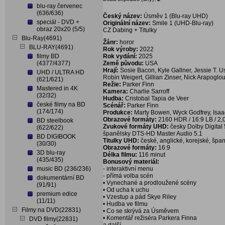
blu-ray červenec
(636/636)
Český název:
Úsměv 1 (Blu-ray UHD)
speciál - DVD +
Originální název:
Smile 1 (UHD-Blu-ray)
obraz 20x20 (5/5)
CZ Dabing + Titulky
Blu-Ray(4691)
Žánr:
horor
BLU-RAY(4691)
Rok výroby:
2022
filmy BD
Rok vydání:
2025
(4377/4377)
Země původu:
USA
Hrají:
Sosie Bacon, Kyle Gallner, Jessie T. U
UHD / ULTRA HD
Robin Weigert, Gillian Zinser, Nick Arapoglou
(621/621)
Režie:
Parker Finn
Mastered in 4K
Kamera:
Charlie Sarroff
(32/32)
Hudba:
Cristobal Tapia de Veer
české filmy na BD
Scénář:
Parker Finn
(174/174)
Produkce:
Marty Bowen, Wyck Godfrey, Isaa
Obrazové formáty:
2160 HDR / 16:9 LB / 2,
BD steelbook
Zvukové formáty UHD:
česky Dolby Digital 
(622/622)
španělsky DTS-HD Master Audio 5.1
BD DIGIBOOK
Titulky UHD:
české, anglické, korejské, špan
(30/30)
Obrazové formáty:
16:9
3D blu-ray
Délka filmu:
116 minut
(435/435)
Bonusový materiál:
music BD (236/236)
- interaktivní menu
- přímá volba scén
dokumentární BD
• Vynechané a prodloužené scény
(91/91)
• Od ucha k uchu
premium edice
• Vzestup a pád Skye Riley
(11/11)
• Hudba ve filmu
Filmy na DVD(22831)
• Co se skrývá za Úsměvem
• Komentář režiséra Parkera Finna
DVD filmy(22831)