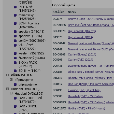
(538/538)
Doporučujeme
RODINNÝ
(1345/1345)
Kat.číslo
Název
romantický
(1625/1625)
D03674
Benny a Joon (DVD) (Benny & Joon)
SCI-FI / comics
D07098PS
Beze mě: Šest tváří Boba Dylana (DV
(1852/1852)
BD-13073
Big Lebowski (Blu-ray)
speciály (143/143)
sportovní (16/16)
D13073
Big Lebowski (DVD)
seriály (2097/2097)
BD-06142
Bláznivá, zatracená láska (Blu-ray) (
VÁLEČNÝ
(1227/1227)
D06142
Bláznivá, zatracená láska (DVD) (Cra
western (352/352)
BD-08205
Carrie (Blu-ray) (2014)
životopisný (84/84)
D08205
Carrie (DVD) (2014)
B O X / PACK
D05433
Daleko do nebe (DVD) (Far From He
(962/962)
3D filmy (14/14)
D06188
Děcka jsou v pohodě (DVD) (Kids Are 
PŘIPRAVUJEME
D15119
Dědictví tety Cookie / Vítejte v Holl
připravujeme
D08417
Don Jon (DVD) (Don Jon's Addiction)
připravujeme
Hudebni DVD(1899)
D06198
Evoluce (DVD) (Evolution)
Hudebni DVD(1899)
D09385
Hannibal (DVD) - CZ Dabing
DVD - HUDEBNÍ
(1879/1879)
D09385PS
Hannibal (DVD) - CZ Dabing (pošetk
DVD - SINGL
D14018FX
Hodiny (DVD) - FilmX (Hours)
(22/22)