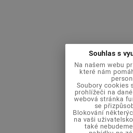
Souhlas s vy
Na našem webu pra
které nám pomáha
person
Soubory cookies s
prohlížeči na dané
webová stránka fu
se přizpůso
Blokování některýc
na vaši uživatels
také nebudeme