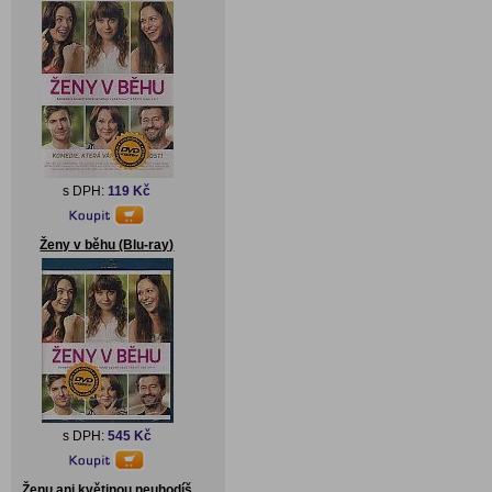
s DPH:
119 Kč
Ženy v běhu (Blu-ray)
s DPH:
545 Kč
Ženu ani květinou neuhodíš