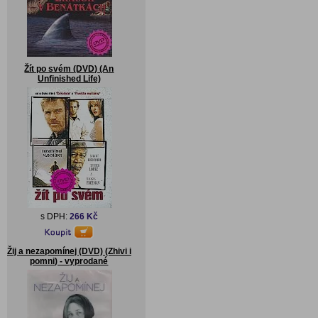
Žít po svém (DVD) (An
Unfinished Life)
s DPH:
266 Kč
Žij a nezapomínej (DVD) (Zhivi i
pomni) - vyprodané