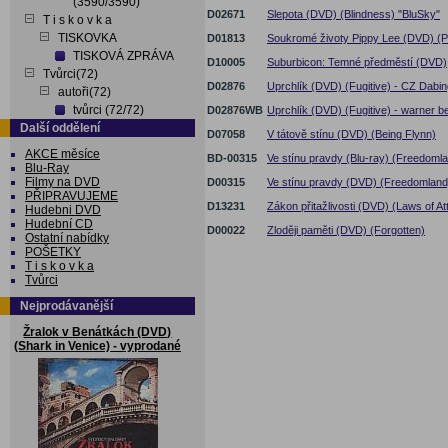
(3590/3590)
D02671
Slepota (DVD) (Blindness) "BluSky"
T i s k o v k a
TISKOVKA
D01813
Soukromé životy Pippy Lee (DVD) (Pr
TISKOVÁ ZPRÁVA
D10005
Suburbicon: Temné předměstí (DVD)
Tvůrci(72)
D02876
Uprchlík (DVD) (Fugitive) - CZ Dabin
autoři(72)
tvůrci (72/72)
D02876WB
Uprchlík (DVD) (Fugitive) - warner be
Další oddělení
D07058
V tátově stínu (DVD) (Being Flynn)
AKCE měsíce
BD-00315
Ve stínu pravdy (Blu-ray) (Freedoml
Blu-Ray
Filmy na DVD
D00315
Ve stínu pravdy (DVD) (Freedomland
PŘIPRAVUJEME
D13231
Zákon přitažlivosti (DVD) (Laws of Att
Hudebni DVD
Hudební CD
D00022
Zloději paměti (DVD) (Forgotten)
Ostatní nabídky
POŠETKY
T i s k o v k a
Tvůrci
Nejprodávanější
Žralok v Benátkách (DVD)
(Shark in Venice) - vyprodané