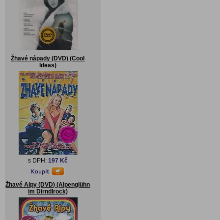
Žhavé nápady (DVD) (Cool
Ideas)
s DPH:
197 Kč
Žhavé Alpy (DVD) (Alpenglühn
im Dirndlrock)