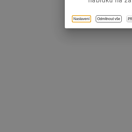
nabídku na zá
Nastavení
Odmítnout vše
Př