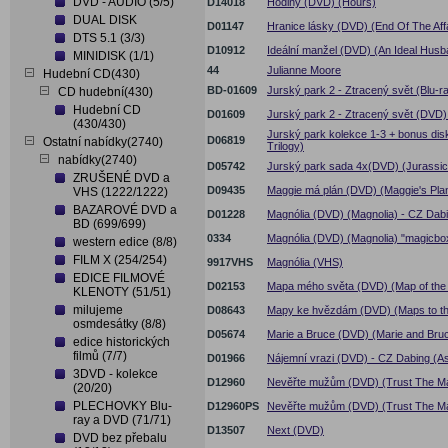
DVD - AUDIO (5/5)
D14018
Hodiny (DVD) (Hours)
DUAL DISK
D01147
Hranice lásky (DVD) (End Of The Affa
DTS 5.1 (3/3)
D10912
Ideální manžel (DVD) (An Ideal Husb
MINIDISK (1/1)
44
Julianne Moore
Hudební CD(430)
BD-01609
Jurský park 2 - Ztracený svět (Blu-r
CD hudební(430)
Hudební CD
D01609
Jurský park 2 - Ztracený svět (DVD)
(430/430)
Jurský park kolekce 1-3 + bonus dis
D06819
Ostatní nabídky(2740)
Trilogy)
nabídky(2740)
D05742
Jurský park sada 4x(DVD) (Jurassic 
ZRUŠENÉ DVD a
D09435
Maggie má plán (DVD) (Maggie's Pla
VHS (1222/1222)
BAZAROVÉ DVD a
D01228
Magnólia (DVD) (Magnolia) - CZ Dabi
BD (699/699)
0334
Magnólia (DVD) (Magnolia) "magicbo
western edice (8/8)
FILM X (254/254)
9917VHS
Magnólia (VHS)
EDICE FILMOVÉ
D02153
Mapa mého světa (DVD) (Map of the
KLENOTY (51/51)
milujeme
D08643
Mapy ke hvězdám (DVD) (Maps to th
osmdesátky (8/8)
D05674
Marie a Bruce (DVD) (Marie and Bru
edice historických
filmů (7/7)
D01966
Nájemní vrazi (DVD) - CZ Dabing (A
3DVD - kolekce
D12960
Nevěřte mužům (DVD) (Trust The M
(20/20)
PLECHOVKY Blu-
D12960PS
Nevěřte mužům (DVD) (Trust The Ma
ray a DVD (71/71)
D13507
Next (DVD)
DVD bez přebalu