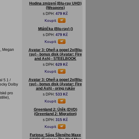
Hodina zmizení (Blu-ray UHD)
(Weapons)
s DPH:
479 Kč
Mlátička (Blu-ray) ()
s DPH:
479 Kč
a, Megan
Avatar 3: Oheň a popel 2x(Blu-
ray) - bonus disk (Avatar: Fire
and Ash) - STEELBOOK
s DPH:
629 Kč
Avatar 3: Oheň a popel 2x(Blu-
l 5.1 /
ray) - bonus disk (Avatar: Fire
mecky Dolby
and Ash) - oring rukáv
lské pro
s DPH:
533 Kč
ilie),
Greenland 2: Útěk (DVD)
(Greenland 2: Migration)
s DPH:
315 Kč
Furiosa: Sága Šíleného Maxe