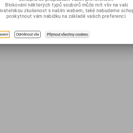
Blokování některých typů souborů může mít vliv na vaši
ivatelskou zkušenost s naším webem, také nebudeme scho
poskytnout vám nabídku na základě vašich preferencí.
avení
Odmítnout vše
Přijmout všechny cookies