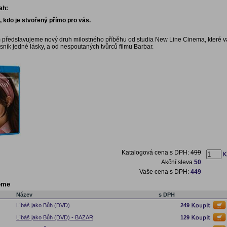
ah:
, kdo je stvořený přímo pro vás.
představujeme nový druh milostného příběhu od studia New Line Cinema, které 
sník jedné lásky, a od nespoutaných tvůrců filmu Barbar.
Katalogová cena s DPH:
499
Akční sleva
50
Vaše cena s DPH:
449
eme
Název
s DPH
Líbáš jako Bůh (DVD)
249
Líbáš jako Bůh (DVD) - BAZAR
129