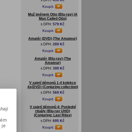
s DPH:
459 Kč
Muž jménem Otto (Blu-ray) (A
Man Called Otto)
s DPH:
579 Kč
Amatér (DVD) (The Amateur)
s DPH:
289 Kč
Amatér (Blu-ray) (The
Amateur)
s DPH:
399 Kč
V zajetí démonů 1-4 kolekce
4x(DVD) (Conjuring collection)
s DPH:
569 Kč
V zajetí démonů 4: Poslední
hají
rituály (Blu-ray UHD)
(Conjuring: Last Rites)
aném
s DPH:
695 Kč
 je