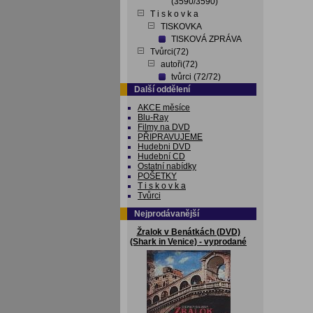
(3590/3590)
T i s k o v k a
TISKOVKA
TISKOVÁ ZPRÁVA
Tvůrci(72)
autoři(72)
tvůrci (72/72)
Další oddělení
AKCE měsíce
Blu-Ray
Filmy na DVD
PŘIPRAVUJEME
Hudebni DVD
Hudební CD
Ostatní nabídky
POŠETKY
T i s k o v k a
Tvůrci
Nejprodávanější
Žralok v Benátkách (DVD)
(Shark in Venice) - vyprodané