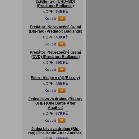
2x(Blu-ray) (UHD+BD)
(Predator: Badlands)
s DPH:
745 Kč
Predátor: Nebezpečné území
(Blu-ray) (Predator: Badlands)
s DPH:
439 Kč
Predátor: Nebezpečné území
(DVD) (Predator: Badlands)
s DPH:
293 Kč
Eden - Vítejte v ráji (Blu-ray)
s DPH:
459 Kč
Jedna bitva za druhou (Blu-ray
UHD) (One Battle After
Another)
s DPH:
679 Kč
Jedna bitva za druhou (Blu-
ray) (One Battle After Another)