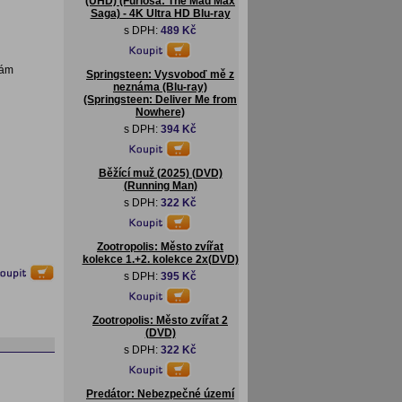
(UHD) (Furiosa: The Mad Max
Saga) - 4K Ultra HD Blu-ray
s DPH:
489 Kč
vám
Springsteen: Vysvoboď mě z
neznáma (Blu-ray)
(Springsteen: Deliver Me from
Nowhere)
s DPH:
394 Kč
Běžící muž (2025) (DVD)
(Running Man)
s DPH:
322 Kč
Zootropolis: Město zvířat
kolekce 1.+2. kolekce 2x(DVD)
s DPH:
395 Kč
Zootropolis: Město zvířat 2
(DVD)
s DPH:
322 Kč
Predátor: Nebezpečné území