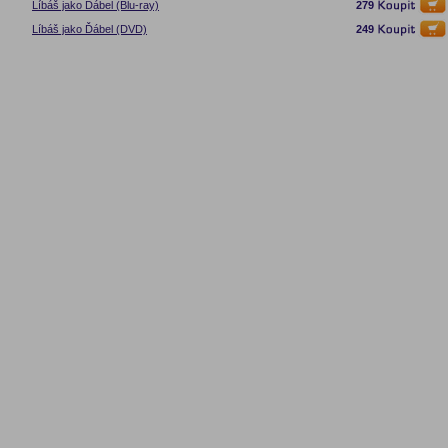
Líbáš jako Ďábel (Blu-ray)
279
Líbáš jako Ďábel (DVD)
249