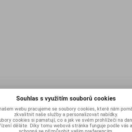
Souhlas s využitím souborů cookies
našem webu pracujeme se soubory cookies, které nám pomá
zkvalitnit naše služby a personalizovat nabídky.
bory cookies si pamatují, co a jak ve svém prohlížeči na d
řízení děláte. Díky tomu webová stránka funguje podle vás a
schopná se přizpůsobit vašim preferencím.