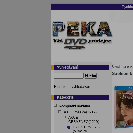
Rychlá
Úvodní stránk
Vyhledávání
Společník
Hledat
Rozšířené vyhledávání
Kategorie
kompletní nabídka
AKCE měsíce(1219)
AKCE
ČERVENEC(1219)
DVD ČERVENEC
(579/579)