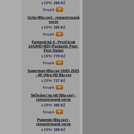
s DPH:
266 Kč
Ucho (Blu-ray) - remastrovaná
verze
s DPH:
395 Kč
Fantastická 4 - První krok
2x(UHD+BD) (Fantastic Four:
First Steps)
s DPH:
779 Kč
Superman (Blu-ray UHD) 2025
- 4K Ultra HD Blu-ray
s DPH:
727 Kč
Skřivánci na niti (Blu-ray) -
remastrovaná verze
s DPH:
395 Kč
Pupendo (Blu-ray) -
remastrovaná verze
s DPH:
399 Kč