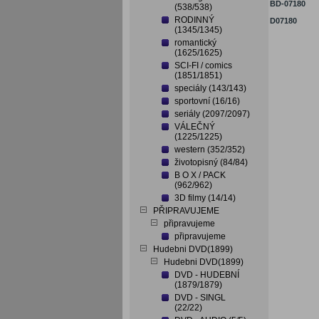
BD-07180
(538/538)
RODINNÝ
D07180
(1345/1345)
romantický
(1625/1625)
SCI-FI / comics
(1851/1851)
speciály (143/143)
sportovní (16/16)
seriály (2097/2097)
VÁLEČNÝ
(1225/1225)
western (352/352)
životopisný (84/84)
B O X / PACK
(962/962)
3D filmy (14/14)
PŘIPRAVUJEME
připravujeme
připravujeme
Hudebni DVD(1899)
Hudebni DVD(1899)
DVD - HUDEBNÍ
(1879/1879)
DVD - SINGL
(22/22)