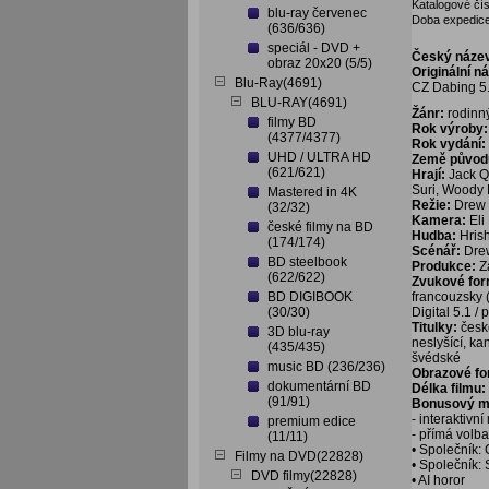
Katalogové čís
blu-ray červenec
Doba expedice
(636/636)
speciál - DVD +
Český náze
obraz 20x20 (5/5)
Originální n
Blu-Ray(4691)
CZ Dabing 5.
BLU-RAY(4691)
Žánr:
rodinn
filmy BD
Rok výroby:
(4377/4377)
Rok vydání:
UHD / ULTRA HD
Země původ
(621/621)
Hrají:
Jack Q
Suri, Woody
Mastered in 4K
Režie:
Drew
(32/32)
Kamera:
Eli
české filmy na BD
Hudba:
Hris
(174/174)
Scénář:
Dre
BD steelbook
Produkce:
Z
(622/622)
Zvukové fo
BD DIGIBOOK
francouzsky (
(30/30)
Digital 5.1 /
Titulky:
česk
3D blu-ray
neslyšící, ka
(435/435)
švédské
music BD (236/236)
Obrazové f
dokumentární BD
Délka filmu:
(91/91)
Bonusový ma
- interaktivn
premium edice
- přímá volb
(11/11)
• Společník: 
Filmy na DVD(22828)
• Společník: 
DVD filmy(22828)
• AI horor