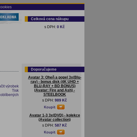
cookies
Celková cena nákupu
s DPH:
0 Kč
Doporučujeme
Avatar 3: Oheň a popel 3x(Blu-
ray) - bonus disk (4K UHD +
BLU-RAY + BD BONUS)
čit výrobek
(Avatar: Fire and Ash) -
Tisk
STEELBOOK
 oblíbených
s DPH:
989 Kč
Avatar 1-3 3x(DVD) - kolekce
(Avatar collection)
s DPH:
587 Kč