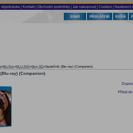
 objednávka
|
Kontakt
|
Obchodní podmínky
|
Jak nakupovat
| Cookies
| Nastavení 
a
»
Blu-Ray
»
BLU-RAY
»
filmy BD
»
Společník (Blu-ray) (Companion)
 (Blu-ray) (Companion)
Doporu
Přidat do