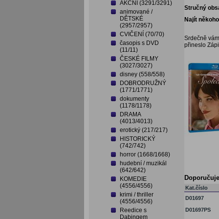
AKČNÍ (3291/3291)
Stručný obs
animované /
DĚTSKÉ
Najít někoho
(2957/2957)
CVIČENÍ (70/70)
Srdečně vám 
časopis s DVD
přineslo Zápi
(11/11)
ČESKÉ FILMY
(3027/3027)
disney (558/558)
DOBRODRUŽNÝ
(1771/1771)
dokumenty
(1178/1178)
DRAMA
(4013/4013)
erotický (217/217)
HISTORICKÝ
(742/742)
horror (1668/1668)
hudební / muzikál
(642/642)
Doporučuj
KOMEDIE
(4556/4556)
Kat.číslo
krimi / thriller
D01697
(4556/4556)
Reedice s
D01697PS
Dabingem