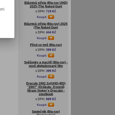
Bláznivá střela (Blu-ray UHD)
2025 (The Naked Gun)
pni
s DPH:
719 Kč
Bláznivá střela (Blu-ray) 2025
(The Naked Gun)
s DPH:
444 Kč
Pěsti ve tmě (Blu-ray)
s DPH:
399 Kč
Sněženky a machři (Blu-ray) -
nově digitalizovaný film
s DPH:
399 Kč
Dracula 1992 2x(UHD+BD)
"2007" (Drákula: Zrození)
(Bram Stoker's Dracula) -
steelbook
s DPH:
989 Kč
Společník (Blu-ray)