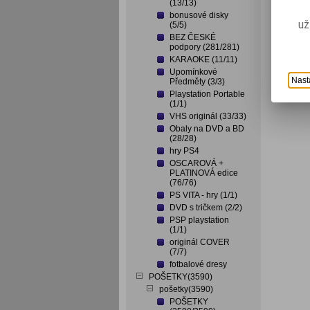
(13/13)
bonusové disky
už
(5/5)
BEZ ČESKÉ
podpory (281/281)
KARAOKE (11/11)
Upomínkové
Nast
Předměty (3/3)
Playstation Portable
(1/1)
VHS originál (33/33)
Obaly na DVD a BD
(28/28)
hry PS4
OSCAROVÁ +
PLATINOVÁ edice
(76/76)
PS VITA - hry (1/1)
DVD s tričkem (2/2)
PSP playstation
(1/1)
originál COVER
(7/7)
fotbalové dresy
POŠETKY(3590)
pošetky(3590)
POŠETKY