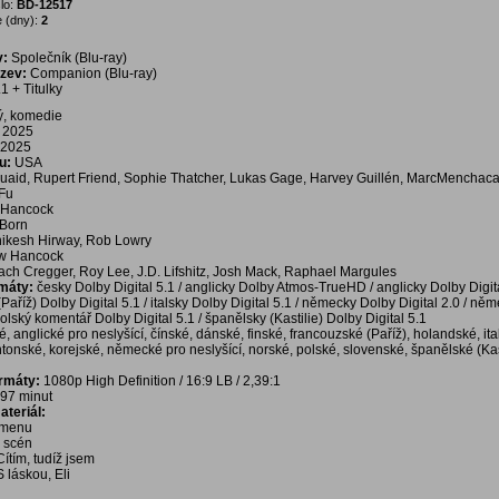
lo:
BD-12517
 (dny):
2
v:
Společník (Blu-ray)
ázev:
Companion (Blu-ray)
1 + Titulky
ý, komedie
2025
2025
u:
USA
uaid, Rupert Friend, Sophie Thatcher, Lukas Gage, Harvey Guillén, MarcMenchac
 Fu
 Hancock
 Born
hikesh Hirway, Rob Lowry
w Hancock
ach Cregger, Roy Lee, J.D. Lifshitz, Josh Mack, Raphael Margules
rmáty:
česky Dolby Digital 5.1 / anglicky Dolby Atmos-TrueHD / anglicky Dolby Digita
Paříž) Dolby Digital 5.1 / italsky Dolby Digital 5.1 / německy Dolby Digital 2.0 / ně
 polský komentář Dolby Digital 5.1 / španělsky (Kastilie) Dolby Digital 5.1
é, anglické pro neslyšící, čínské, dánské, finské, francouzské (Paříž), holandské, ita
ntonské, korejské, německé pro neslyšící, norské, polské, slovenské, španělské (Kast
ormáty:
1080p High Definition / 16:9 LB / 2,39:1
97 minut
teriál:
í menu
a scén
Cítím, tudíž jsem
S láskou, Eli