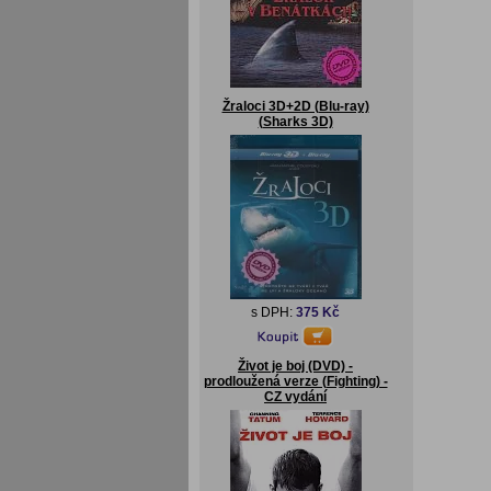
Žraloci 3D+2D (Blu-ray)
(Sharks 3D)
s DPH:
375 Kč
Život je boj (DVD) -
prodloužená verze (Fighting) -
CZ vydání