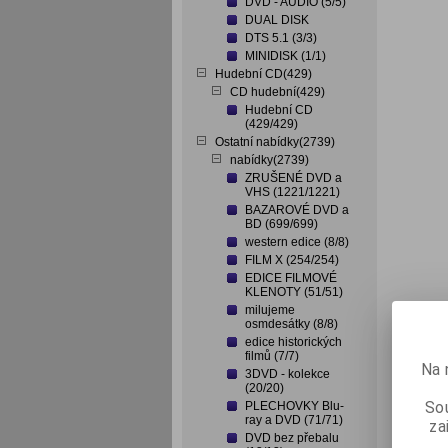
DVD - AUDIO (5/5)
DUAL DISK
DTS 5.1 (3/3)
MINIDISK (1/1)
Hudební CD(429)
CD hudební(429)
Hudební CD
(429/429)
Ostatní nabídky(2739)
nabídky(2739)
ZRUŠENÉ DVD a
VHS (1221/1221)
BAZAROVÉ DVD a
BD (699/699)
western edice (8/8)
FILM X (254/254)
EDICE FILMOVÉ
KLENOTY (51/51)
milujeme
osmdesátky (8/8)
edice historických
filmů (7/7)
Na 
3DVD - kolekce
(20/20)
Sou
PLECHOVKY Blu-
ray a DVD (71/71)
za
DVD bez přebalu