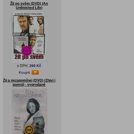
Žít po svém (DVD) (An
Unfinished Life)
s DPH:
266 Kč
Žij a nezapomínej (DVD) (Zhivi i
pomni) - vyprodané