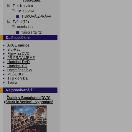
(3590/3590)
T i s k o v k a
TISKOVKA
TISKOVÁ ZPRÁVA
Tvůrci(72)
autoři(72)
tvůrci (72/72)
Další oddělení
AKCE měsíce
Blu-Ray
Filmy na DVD
PŘIPRAVUJEME
Hudebni DVD
Hudební CD
Ostatní nabídky
POŠETKY
T i s k o v k a
Tvůrci
Nejprodávanější
Žralok v Benátkách (DVD)
(Shark in Venice) - vyprodané