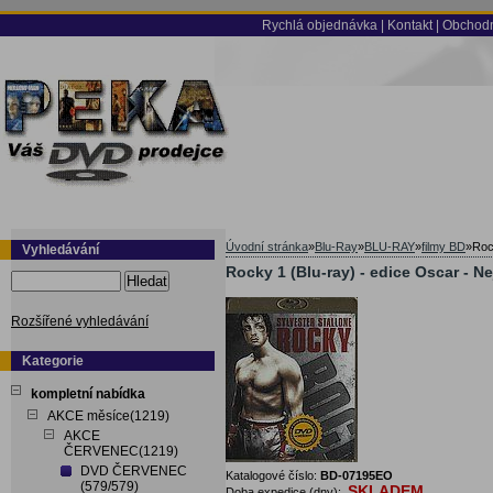
Rychlá objednávka
|
Kontakt
|
Obchodn
Úvodní stránka
»
Blu-Ray
»
BLU-RAY
»
filmy BD
»
Roc
Vyhledávání
Rocky 1 (Blu-ray) - edice Oscar - Ne
Hledat
Rozšířené vyhledávání
Kategorie
kompletní nabídka
AKCE měsíce(1219)
AKCE
ČERVENEC(1219)
DVD ČERVENEC
Katalogové číslo:
BD-07195EO
(579/579)
SKLADEM
Doba expedice (dny):