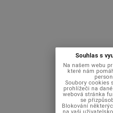
Souhlas s vy
Na našem webu pra
které nám pomáha
person
Soubory cookies s
prohlížeči na dané
webová stránka fu
se přizpůso
Blokování některýc
na vaši uživatels