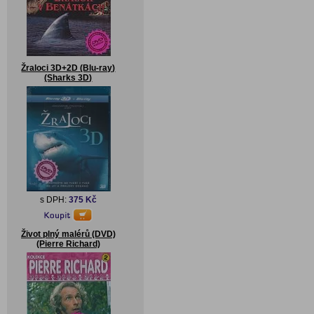
Žraloci 3D+2D (Blu-ray)
(Sharks 3D)
s DPH:
375 Kč
Život plný malérů (DVD)
(Pierre Richard)