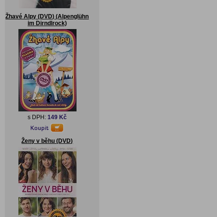
Žhavé Alpy (DVD) (Alpenglühn
im Dirndlrock)
s DPH:
149 Kč
Ženy v běhu (DVD)