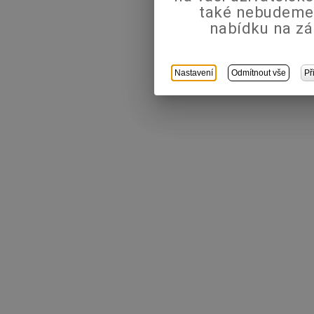
také nebudeme
nabídku na zá
Nastavení
Odmítnout vše
Př