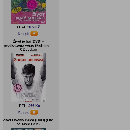
s DPH:
169 Kč
Život je boj (DVD) -
prodloužená verze (Fighting) -
CZ vydání
s DPH:
266 Kč
Život Davida Galea (DVD) (Life
of David Gale)