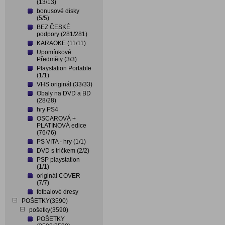
(13/13)
bonusové disky
(5/5)
BEZ ČESKÉ
podpory (281/281)
KARAOKE (11/11)
Upomínkové
Předměty (3/3)
Playstation Portable
(1/1)
VHS originál (33/33)
Obaly na DVD a BD
(28/28)
hry PS4
OSCAROVÁ +
PLATINOVÁ edice
(76/76)
PS VITA - hry (1/1)
DVD s tričkem (2/2)
PSP playstation
(1/1)
originál COVER
(7/7)
fotbalové dresy
POŠETKY(3590)
pošetky(3590)
POŠETKY