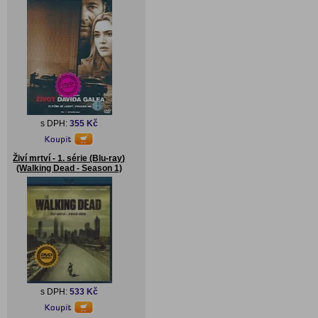
s DPH:
355 Kč
Živí mrtví - 1. série (Blu-ray)
(Walking Dead - Season 1)
s DPH:
533 Kč