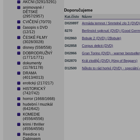
AKČNÍ (3291/3291)
animované /
Doporučujeme
DĚTSKÉ
(2957/2957)
Kat.číslo
Název
CVIČENÍ (70/70)
D02089T
Armáda temnot / Smrtelné zlo 3 (DVD
časopis s DVD
8270
Berlínské spiknutí (DVD) (Good Germ
(12/12)
ČESKÉ FILMY
D02860
Bobule 2 (DVD) (2Bobule)
(3028/3028)
D02858
Corpus delicti (DVD)
disney (558/558)
DOBRODRUŽNÝ
D02866
Gran Torino (DVD) - warner bestselle
(1771/1771)
D02870
Král zlodějů (DVD) (King of Beggars)
dokumenty
(1178/1178)
D12500
Někdo to rád horké (DVD) - speciální 
DRAMA
(4013/4013)
erotický (217/217)
HISTORICKÝ
(742/742)
horror (1668/1668)
hudební / muzikál
(642/642)
KOMEDIE
(4556/4556)
krimi / thriller
(4556/4556)
Reedice s
Dabingem