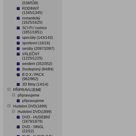
(538/538)
RODINNÝ
(1345/1345)
romantický
(1625/1625)
SCI-FI / comics
(1851/1851)
speciály (143/143)
sportovní (16/16)
seriály (2097/2097)
VÁLEČNÝ
(1225/1225)
western (352/352)
životopisný (84/84)
B O X / PACK
(962/962)
3D filmy (14/14)
PŘIPRAVUJEME
připravujeme
připravujeme
Hudebni DVD(1899)
Hudebni DVD(1899)
DVD - HUDEBNÍ
(1879/1879)
DVD - SINGL
(22/22)