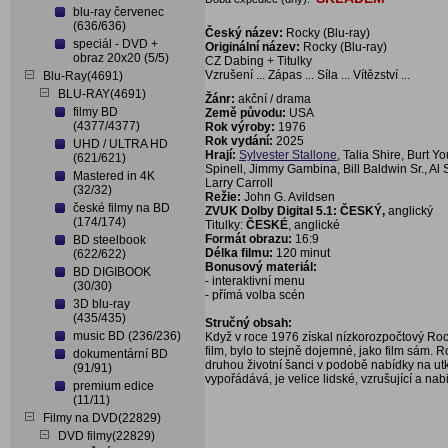
blu-ray červenec
(636/636)
Český název:
Rocky (Blu-ray)
speciál - DVD +
Originální název:
Rocky (Blu-ray)
obraz 20x20 (5/5)
CZ Dabing + Titulky
Vzrušení ... Zápas ... Síla ... Vítězství ...
Blu-Ray(4691)
BLU-RAY(4691)
Žánr:
akční / drama
filmy BD
Země původu:
USA
(4377/4377)
Rok výroby:
1976
Rok vydání:
2025
UHD / ULTRA HD
Hrají:
Sylvester Stallone
, Talia Shire, Burt 
(621/621)
Spinell, Jimmy Gambina, Bill Baldwin Sr., A
Mastered in 4K
Larry Carroll
(32/32)
Režie:
John G. Avildsen
české filmy na BD
ZVUK Dolby Digital 5.1: ČESKÝ,
anglický
(174/174)
Titulky:
ČESKÉ
, anglické
Formát obrazu:
16:9
BD steelbook
Délka filmu:
120 minut
(622/622)
Bonusový materiál:
BD DIGIBOOK
- interaktivní menu
(30/30)
- přímá volba scén
3D blu-ray
(435/435)
Stručný obsah:
music BD (236/236)
Když v roce 1976 získal nízkorozpočtový Ro
film, bylo to stejně dojemné, jako film sám. 
dokumentární BD
druhou životní šanci v podobě nabídky na utk
(91/91)
vypořádává, je velice lidské, vzrušující a nab
premium edice
(11/11)
Filmy na DVD(22829)
DVD filmy(22829)