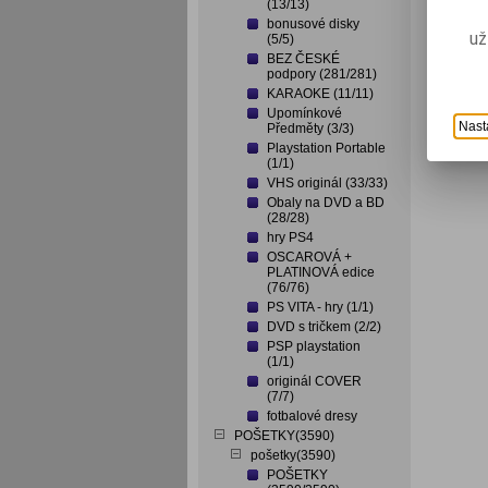
(13/13)
bonusové disky
už
(5/5)
BEZ ČESKÉ
podpory (281/281)
KARAOKE (11/11)
Upomínkové
Nast
Předměty (3/3)
Playstation Portable
(1/1)
VHS originál (33/33)
Obaly na DVD a BD
(28/28)
hry PS4
OSCAROVÁ +
PLATINOVÁ edice
(76/76)
PS VITA - hry (1/1)
DVD s tričkem (2/2)
PSP playstation
(1/1)
originál COVER
(7/7)
fotbalové dresy
POŠETKY(3590)
pošetky(3590)
POŠETKY