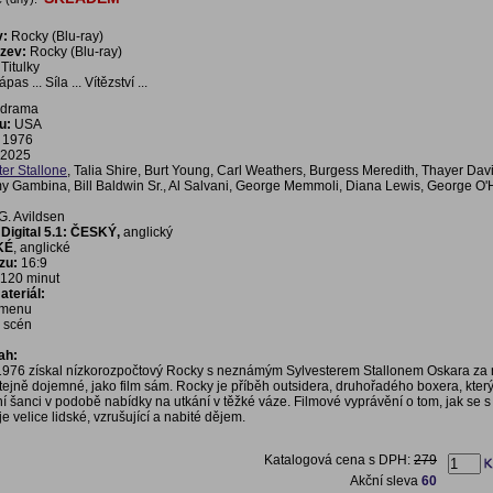
v:
Rocky (Blu-ray)
ázev:
Rocky (Blu-ray)
Titulky
pas ... Síla ... Vítězství ...
 drama
u:
USA
1976
2025
ter Stallone
, Talia Shire, Burt Young, Carl Weathers, Burgess Meredith, Thayer Dav
my Gambina, Bill Baldwin Sr., Al Salvani, George Memmoli, Diana Lewis, George O'
G. Avildsen
Digital 5.1: ČESKÝ,
anglický
KÉ
, anglické
zu:
16:9
120 minut
teriál:
í menu
a scén
ah:
1976 získal nízkorozpočtový Rocky s neznámým Sylvesterem Stallonem Oskara za 
 stejně dojemné, jako film sám. Rocky je příběh outsidera, druhořadého boxera, kter
í šanci v podobě nabídky na utkání v těžké váze. Filmové vyprávění o tom, jak se s
e velice lidské, vzrušující a nabité dějem.
Katalogová cena s DPH:
279
Akční sleva
60