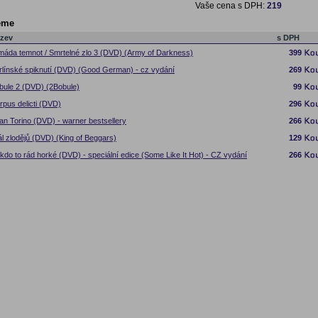
Vaše cena s DPH:
219
eme
zev
s DPH
máda temnot / Smrtelné zlo 3 (DVD) (Army of Darkness)
399
rlínské spiknutí (DVD) (Good German) - cz vydání
269
bule 2 (DVD) (2Bobule)
99
rpus delicti (DVD)
296
an Torino (DVD) - warner bestsellery
266
ál zlodějů (DVD) (King of Beggars)
129
kdo to rád horké (DVD) - speciální edice (Some Like It Hot) - CZ vydání
266