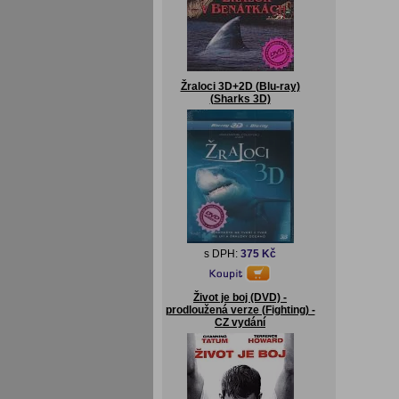
Žraloci 3D+2D (Blu-ray)
(Sharks 3D)
s DPH:
375 Kč
Život je boj (DVD) -
prodloužená verze (Fighting) -
CZ vydání