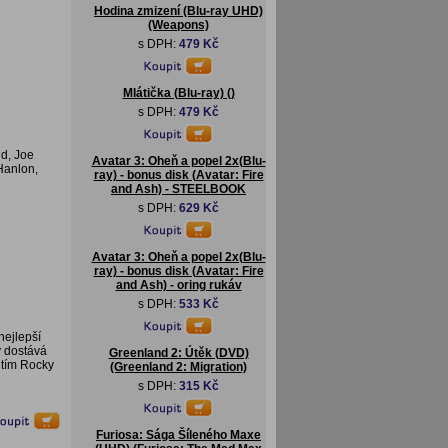
Hodina zmizení (Blu-ray UHD)
(Weapons)
s DPH:
479 Kč
Mlátička (Blu-ray) ()
s DPH:
479 Kč
id, Joe
Avatar 3: Oheň a popel 2x(Blu-
Hanlon,
ray) - bonus disk (Avatar: Fire
and Ash) - STEELBOOK
s DPH:
629 Kč
Avatar 3: Oheň a popel 2x(Blu-
ray) - bonus disk (Avatar: Fire
and Ash) - oring rukáv
s DPH:
533 Kč
nejlepší
ý dostává
Greenland 2: Útěk (DVD)
 tím Rocky
(Greenland 2: Migration)
s DPH:
315 Kč
Furiosa: Sága Šíleného Maxe