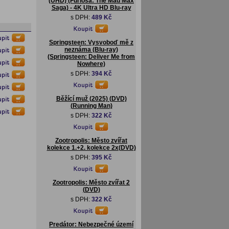
(UHD) (Furiosa: The Mad Max
Saga) - 4K Ultra HD Blu-ray
s DPH:
489 Kč
Springsteen: Vysvoboď mě z
neznáma (Blu-ray)
(Springsteen: Deliver Me from
Nowhere)
s DPH:
394 Kč
Běžící muž (2025) (DVD)
(Running Man)
s DPH:
322 Kč
Zootropolis: Město zvířat
kolekce 1.+2. kolekce 2x(DVD)
s DPH:
395 Kč
Zootropolis: Město zvířat 2
(DVD)
s DPH:
322 Kč
Predátor: Nebezpečné území