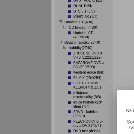
DVD - AUDIO (5/5)
DUAL DISK
DTS 5.1 (3/3)
MINIDISK (1/1)
Hudební CD(430)
CD hudební(430)
Hudební CD
(430/430)
Ostatní nabídky(2740)
nabídky(2740)
ZRUŠENÉ DVD a
VHS (1222/1222)
BAZAROVÉ DVD a
BD (699/699)
western edice (8/8)
FILM X (254/254)
EDICE FILMOVÉ
KLENOTY (51/51)
milujeme
osmdesátky (8/8)
edice historických
filmů (7/7)
Na 
3DVD - kolekce
(20/20)
Sou
PLECHOVKY Blu-
ray a DVD (71/71)
za
DVD bez přebalu