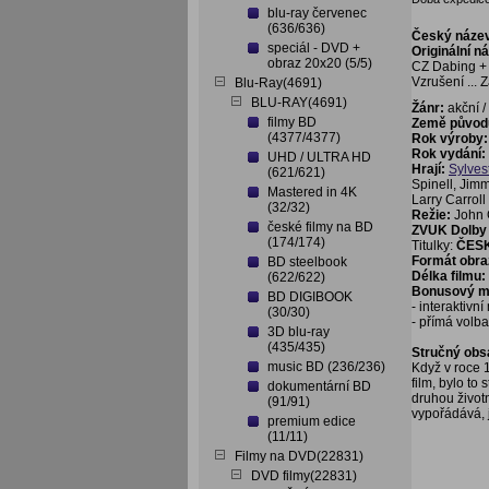
blu-ray červenec
(636/636)
Český náze
speciál - DVD +
Originální n
obraz 20x20 (5/5)
CZ Dabing + 
Vzrušení ... Zá
Blu-Ray(4691)
BLU-RAY(4691)
Žánr:
akční /
filmy BD
Země původ
(4377/4377)
Rok výroby:
Rok vydání:
UHD / ULTRA HD
Hrají:
Sylves
(621/621)
Spinell, Jim
Mastered in 4K
Larry Carroll
(32/32)
Režie:
John 
české filmy na BD
ZVUK Dolby 
(174/174)
Titulky:
ČES
Formát obra
BD steelbook
Délka filmu:
(622/622)
Bonusový ma
BD DIGIBOOK
- interaktivn
(30/30)
- přímá volb
3D blu-ray
(435/435)
Stručný obs
music BD (236/236)
Když v roce 
film, bylo to
dokumentární BD
druhou životn
(91/91)
vypořádává, j
premium edice
(11/11)
Filmy na DVD(22831)
DVD filmy(22831)