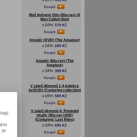
s DPH:
459 Kč
Muž jménem Otto (Blu-ray) (A
Man Called Otto)
s DPH:
579 Kč
Amatér (DVD) (The Amateur)
s DPH:
289 Kč
Amatér (Blu-ray) (The
Amateur)
s DPH:
399 Kč
V zajetí démonů 1-4 kolekce
4x(DVD) (Conjuring collection)
s DPH:
569 Kč
V zajetí démonů 4: Poslední
hají
rituály (Blu-ray UHD)
(Conjuring: Last Rites)
aném
s DPH:
695 Kč
 je