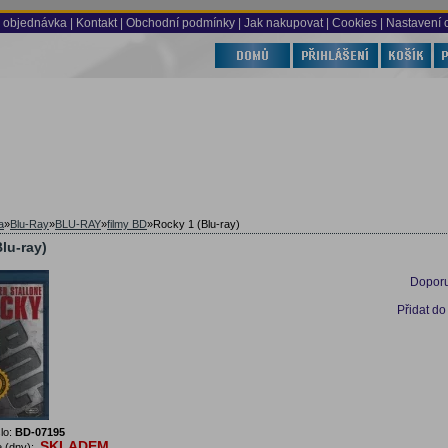
 objednávka
|
Kontakt
|
Obchodní podmínky
|
Jak nakupovat
| Cookies
| Nastavení 
a
»
Blu-Ray
»
BLU-RAY
»
filmy BD
»
Rocky 1 (Blu-ray)
lu-ray)
Doporu
Přidat do
lo:
BD-07195
SKLADEM
 (dny):