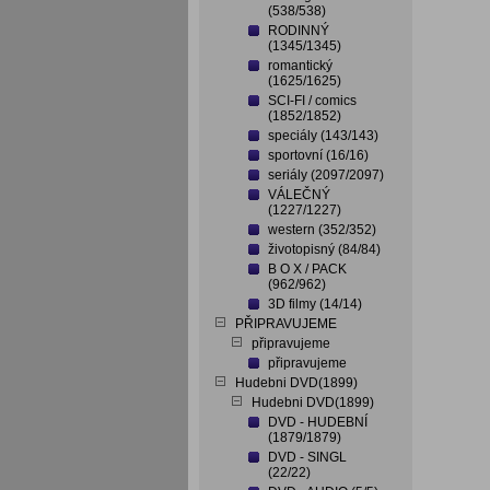
(538/538)
RODINNÝ
(1345/1345)
romantický
(1625/1625)
SCI-FI / comics
(1852/1852)
speciály (143/143)
sportovní (16/16)
seriály (2097/2097)
VÁLEČNÝ
(1227/1227)
western (352/352)
životopisný (84/84)
B O X / PACK
(962/962)
3D filmy (14/14)
PŘIPRAVUJEME
připravujeme
připravujeme
Hudebni DVD(1899)
Hudebni DVD(1899)
DVD - HUDEBNÍ
(1879/1879)
DVD - SINGL
(22/22)