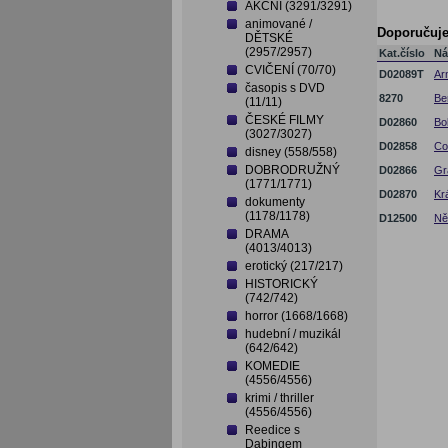
AKČNÍ (3291/3291)
animované /
Doporučuj
DĚTSKÉ
(2957/2957)
Kat.číslo
Ná
CVIČENÍ (70/70)
D02089T
Ar
časopis s DVD
8270
Be
(11/11)
ČESKÉ FILMY
D02860
Bo
(3027/3027)
D02858
Co
disney (558/558)
DOBRODRUŽNÝ
D02866
Gr
(1771/1771)
D02870
Kr
dokumenty
(1178/1178)
D12500
Ně
DRAMA
(4013/4013)
erotický (217/217)
HISTORICKÝ
(742/742)
horror (1668/1668)
hudební / muzikál
(642/642)
KOMEDIE
(4556/4556)
krimi / thriller
(4556/4556)
Reedice s
Dabingem