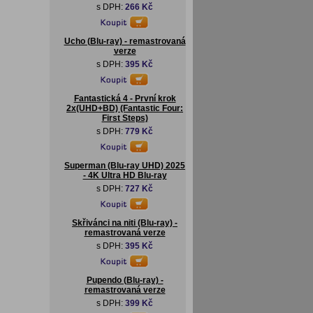
s DPH:
266 Kč
Ucho (Blu-ray) - remastrovaná
verze
s DPH:
395 Kč
Fantastická 4 - První krok
2x(UHD+BD) (Fantastic Four:
First Steps)
s DPH:
779 Kč
Superman (Blu-ray UHD) 2025
- 4K Ultra HD Blu-ray
s DPH:
727 Kč
Skřivánci na niti (Blu-ray) -
remastrovaná verze
s DPH:
395 Kč
Pupendo (Blu-ray) -
remastrovaná verze
s DPH:
399 Kč