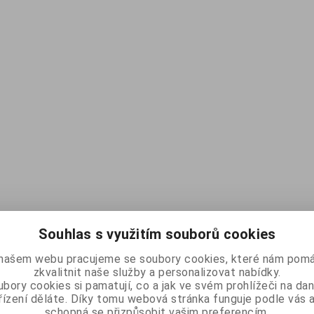
Souhlas s využitím souborů cookies
našem webu pracujeme se soubory cookies, které nám pomá
zkvalitnit naše služby a personalizovat nabídky.
bory cookies si pamatují, co a jak ve svém prohlížeči na d
řízení děláte. Díky tomu webová stránka funguje podle vás a
schopná se přizpůsobit vašim preferencím.