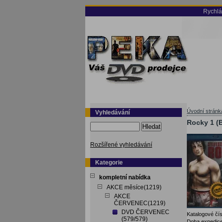
Rychlá
Úvodní stránk
Vyhledávání
Rocky 1 (B
Hledat
Rozšířené vyhledávání
Kategorie
kompletní nabídka
AKCE měsíce(1219)
AKCE
ČERVENEC(1219)
DVD ČERVENEC
Katalogové čís
(579/579)
Doba expedice