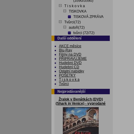
(3590/3590)
T i s k o v k a
TISKOVKA
TISKOVÁ ZPRÁVA
Tvůrci(72)
autoři(72)
tvůrci (72/72)
Další oddělení
AKCE měsíce
Blu-Ray
Filmy na DVD
PŘIPRAVUJEME
Hudebni DVD
Hudební CD
Ostatní nabídky
POŠETKY
T i s k o v k a
Tvůrci
Nejprodávanější
Žralok v Benátkách (DVD)
(Shark in Venice) - vyprodané