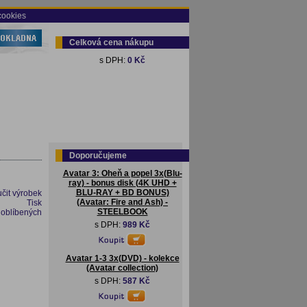
cookies
Celková cena nákupu
s DPH:
0 Kč
Doporučujeme
Avatar 3: Oheň a popel 3x(Blu-
ray) - bonus disk (4K UHD +
BLU-RAY + BD BONUS)
čit výrobek
(Avatar: Fire and Ash) -
Tisk
STEELBOOK
 oblíbených
s DPH:
989 Kč
Avatar 1-3 3x(DVD) - kolekce
(Avatar collection)
s DPH:
587 Kč