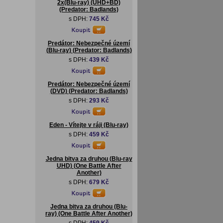
2x(Blu-ray) (UHD+BD)
(Predator: Badlands)
s DPH:
745 Kč
Predátor: Nebezpečné území
(Blu-ray) (Predator: Badlands)
s DPH:
439 Kč
Predátor: Nebezpečné území
(DVD) (Predator: Badlands)
s DPH:
293 Kč
Eden - Vítejte v ráji (Blu-ray)
s DPH:
459 Kč
Jedna bitva za druhou (Blu-ray
UHD) (One Battle After
Another)
s DPH:
679 Kč
Jedna bitva za druhou (Blu-
ray) (One Battle After Another)