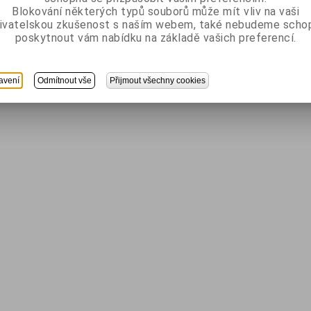
Blokování některých typů souborů může mít vliv na vaši
ivatelskou zkušenost s naším webem, také nebudeme scho
poskytnout vám nabídku na základě vašich preferencí.
avení
Odmítnout vše
Přijmout všechny cookies