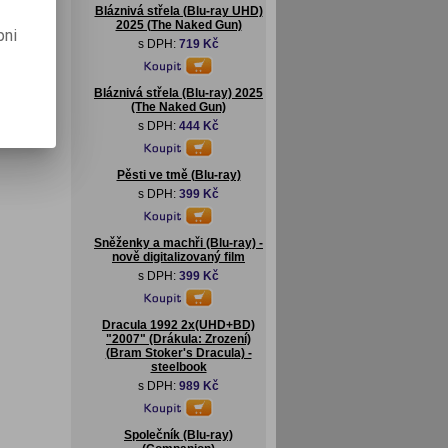
Bláznivá střela (Blu-ray UHD)
2025 (The Naked Gun)
pni
s DPH:
719 Kč
Bláznivá střela (Blu-ray) 2025
(The Naked Gun)
s DPH:
444 Kč
Pěsti ve tmě (Blu-ray)
s DPH:
399 Kč
Sněženky a machři (Blu-ray) -
nově digitalizovaný film
s DPH:
399 Kč
Dracula 1992 2x(UHD+BD)
"2007" (Drákula: Zrození)
(Bram Stoker's Dracula) -
steelbook
s DPH:
989 Kč
Společník (Blu-ray)