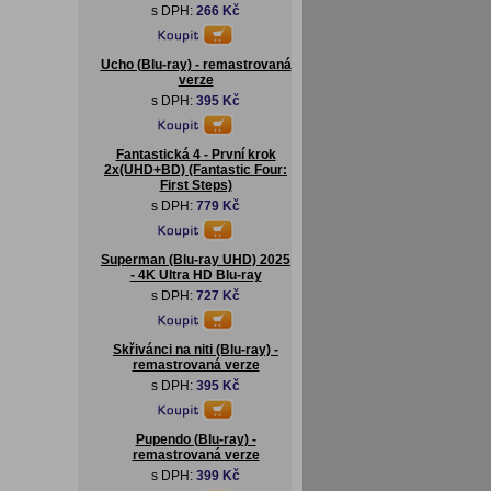
s DPH:
266 Kč
Ucho (Blu-ray) - remastrovaná
verze
s DPH:
395 Kč
Fantastická 4 - První krok
2x(UHD+BD) (Fantastic Four:
First Steps)
s DPH:
779 Kč
Superman (Blu-ray UHD) 2025
- 4K Ultra HD Blu-ray
s DPH:
727 Kč
Skřivánci na niti (Blu-ray) -
remastrovaná verze
s DPH:
395 Kč
Pupendo (Blu-ray) -
remastrovaná verze
s DPH:
399 Kč