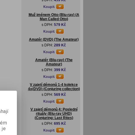
s DPH:
459 Kč
Muž jménem Otto (Blu-ray) (A
Man Called Otto)
s DPH:
579 Kč
Amatér (DVD) (The Amateur)
s DPH:
289 Kč
Amatér (Blu-ray) (The
Amateur)
s DPH:
399 Kč
V zajetí démonů 1-4 kolekce
4x(DVD) (Conjuring collection)
s DPH:
569 Kč
V zajetí démonů 4: Poslední
hají
rituály (Blu-ray UHD)
(Conjuring: Last Rites)
aném
s DPH:
695 Kč
 je