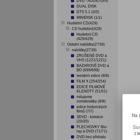
DVD - AUDIO (5/5)
DUAL DISK
DTS 5.1 (3/3)
MINIDISK (1/1)
Hudební CD(429)
CD hudební(429)
Hudební CD
(429/429)
Ostatní nabídky(2739)
nabídky(2739)
ZRUŠENÉ DVD a
VHS (1221/1221)
BAZAROVÉ DVD a
BD (699/699)
western edice (8/8)
FILM X (254/254)
EDICE FILMOVÉ
KLENOTY (51/51)
milujeme
osmdesátky (8/8)
edice historických
filmů (7/7)
Na 
3DVD - kolekce
(20/20)
Sou
PLECHOVKY Blu-
ray a DVD (71/71)
za
DVD bez přebalu