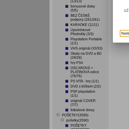
(13/13)
bonusové disky
už
(5/5)
BEZ ČESKÉ
podpory (281/281)
KARAOKE (11/11)
Upomínkové
Nast
Předměty (3/3)
Playstation Portable
(1/1)
VHS originál (33/33)
Obaly na DVD a BD
(28/28)
hry PS4
OSCAROVÁ +
PLATINOVÁ edice
(76/76)
PS VITA - hry (1/1)
DVD s tričkem (2/2)
PSP playstation
(1/1)
originál COVER
(7/7)
fotbalové dresy
POŠETKY(3590)
pošetky(3590)
POŠETKY