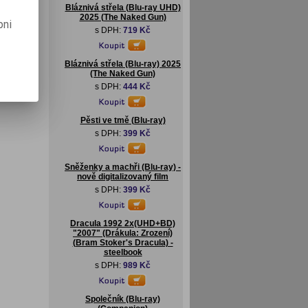
Bláznivá střela (Blu-ray UHD)
2025 (The Naked Gun)
pni
s DPH:
719 Kč
Bláznivá střela (Blu-ray) 2025
(The Naked Gun)
s DPH:
444 Kč
Pěsti ve tmě (Blu-ray)
s DPH:
399 Kč
Sněženky a machři (Blu-ray) -
nově digitalizovaný film
s DPH:
399 Kč
Dracula 1992 2x(UHD+BD)
"2007" (Drákula: Zrození)
(Bram Stoker's Dracula) -
steelbook
s DPH:
989 Kč
Společník (Blu-ray)