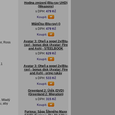
Hodina zmizení (Blu-ray UHD)
(Weapons)
s DPH:
479 Kč
Mlátička (Blu-ray) ()
s DPH:
479 Kč
Avatar 3: Oheň a popel 2x(Blu-
er, Ross
ray) - bonus disk (Avatar: Fire
and Ash) - STEELBOOK
s DPH:
629 Kč
.1
Avatar 3: Oheň a popel 2x(Blu-
ray) - bonus disk (Avatar: Fire
and Ash) - oring rukáv
s DPH:
533 Kč
Greenland 2: Útěk (DVD)
(Greenland 2: Migration)
s DPH:
315 Kč
“. Mladý
u, aby
Furiosa: Sága Šíleného Maxe