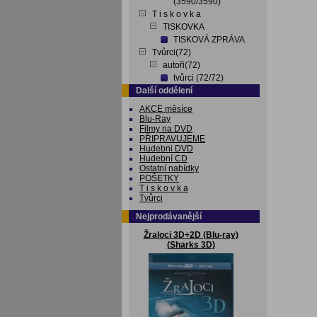
(3590/3590)
T i s k o v k a
TISKOVKA
TISKOVÁ ZPRÁVA
Tvůrci(72)
autoři(72)
tvůrci (72/72)
Další oddělení
AKCE měsíce
Blu-Ray
Filmy na DVD
PŘIPRAVUJEME
Hudebni DVD
Hudební CD
Ostatní nabídky
POŠETKY
T i s k o v k a
Tvůrci
Nejprodávanější
Žraloci 3D+2D (Blu-ray)
(Sharks 3D)