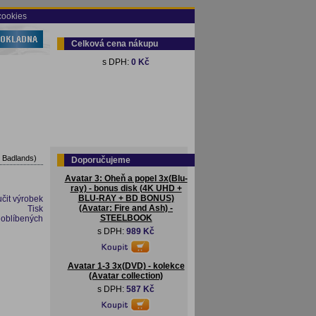
cookies
Celková cena nákupu
s DPH:
0 Kč
 Badlands)
Doporučujeme
Avatar 3: Oheň a popel 3x(Blu-
ray) - bonus disk (4K UHD +
BLU-RAY + BD BONUS)
čit výrobek
(Avatar: Fire and Ash) -
Tisk
STEELBOOK
 oblíbených
s DPH:
989 Kč
Avatar 1-3 3x(DVD) - kolekce
(Avatar collection)
s DPH:
587 Kč