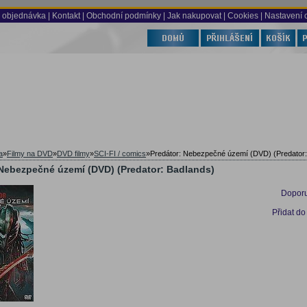
 objednávka
|
Kontakt
|
Obchodní podmínky
|
Jak nakupovat
| Cookies
| Nastavení 
a
»
Filmy na DVD
»
DVD filmy
»
SCI-FI / comics
»
Predátor: Nebezpečné území (DVD) (Predator:
 Nebezpečné území (DVD) (Predator: Badlands)
Doporu
Přidat do