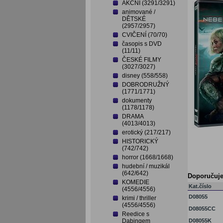
AKČNÍ (3291/3291)
animované /
DĚTSKÉ
(2957/2957)
CVIČENÍ (70/70)
časopis s DVD
(11/11)
ČESKÉ FILMY
(3027/3027)
disney (558/558)
DOBRODRUŽNÝ
(1771/1771)
dokumenty
(1178/1178)
DRAMA
(4013/4013)
erotický (217/217)
HISTORICKÝ
(742/742)
horror (1668/1668)
hudební / muzikál
(642/642)
Doporučuj
KOMEDIE
Kat.číslo
(4556/4556)
D08055
krimi / thriller
(4556/4556)
D08055CC
Reedice s
Dabingem
D08055K