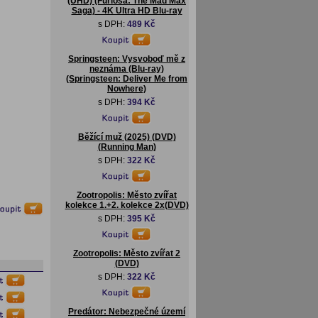
(UHD) (Furiosa: The Mad Max
Saga) - 4K Ultra HD Blu-ray
s DPH:
489 Kč
Springsteen: Vysvoboď mě z
neznáma (Blu-ray)
(Springsteen: Deliver Me from
Nowhere)
s DPH:
394 Kč
Běžící muž (2025) (DVD)
(Running Man)
s DPH:
322 Kč
Zootropolis: Město zvířat
kolekce 1.+2. kolekce 2x(DVD)
s DPH:
395 Kč
Zootropolis: Město zvířat 2
(DVD)
s DPH:
322 Kč
Predátor: Nebezpečné území