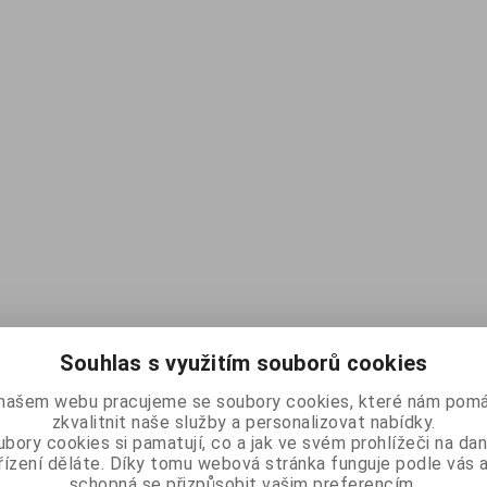
Souhlas s využitím souborů cookies
našem webu pracujeme se soubory cookies, které nám pomá
zkvalitnit naše služby a personalizovat nabídky.
bory cookies si pamatují, co a jak ve svém prohlížeči na d
řízení děláte. Díky tomu webová stránka funguje podle vás a
schopná se přizpůsobit vašim preferencím.