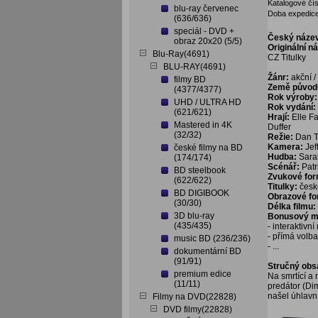
Katalogové čís
blu-ray červenec
Doba expedice
(636/636)
speciál - DVD +
Český náze
obraz 20x20 (5/5)
Originální n
Blu-Ray(4691)
CZ Titulky
BLU-RAY(4691)
Žánr:
akční / 
filmy BD
Země původ
(4377/4377)
Rok výroby:
UHD / ULTRA HD
Rok vydání:
(621/621)
Hrají:
Elle Fa
Mastered in 4K
Duffer
(32/32)
Režie:
Dan T
Kamera:
Jef
české filmy na BD
Hudba:
Sara
(174/174)
Scénář:
Patr
BD steelbook
Zvukové fo
(622/622)
Titulky:
česk
BD DIGIBOOK
Obrazové f
(30/30)
Délka filmu:
3D blu-ray
Bonusový ma
(435/435)
- interaktivn
- přímá volb
music BD (236/236)
- ...
dokumentární BD
(91/91)
Stručný obs
premium edice
Na smrtící a 
(11/11)
predátor (Di
našel úhlavn
Filmy na DVD(22828)
DVD filmy(22828)