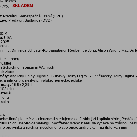
lo:
D12602
SKLADEM
 (dny):
v:
Predátor: Nebezpečné území (DVD)
ázev:
Predator: Badlands (DVD)
sci-fi
u:
USA
2025
2026
nning, Dimitrius Schuster-Koloamatangi, Reuben de Jong, Alison Wright, Matt Duff
rachtenberg
f Cutter
h Schachner, Benjamin Wallfisch
ick Aison
rmáty:
anglicky Dolby Digital 5.1 / italsky Dolby Digital 5.1 / německy Dolby Digital 5
é, anglické pro neslyšící, italské, německé, polské
ormáty:
16:9 / 2,39:1
103 minut
teriál:
í menu
a scén
ah:
nehostinné planetě v budoucnosti sledujeme další strhující kapitolu série „Predátor
mitrius Schuster-Koloamatangi), vyvrženec svého klanu, se vydává na zrádnou cest
ího protivníka a nachází nečekaného spojence, androidku Thiu (Elle Fanning).