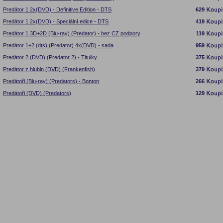
Predátor 1 2x(DVD) - Definitive Edition - DTS
629
Predátor 1 2x(DVD) - Speciální edice - DTS
419
Predátor 1 3D+2D (Blu-ray) (Predator) - bez CZ podpory
119
Predátor 1+2 (dts) (Predator) 4x(DVD) - sada
959
Predátor 2 (DVD) (Predator 2) - Titulky
375
Predátor z hlubin (DVD) (Frankenfish)
379
Predátoři (Blu-ray) (Predators) - Bonton
266
Predátoři (DVD) (Predators)
129