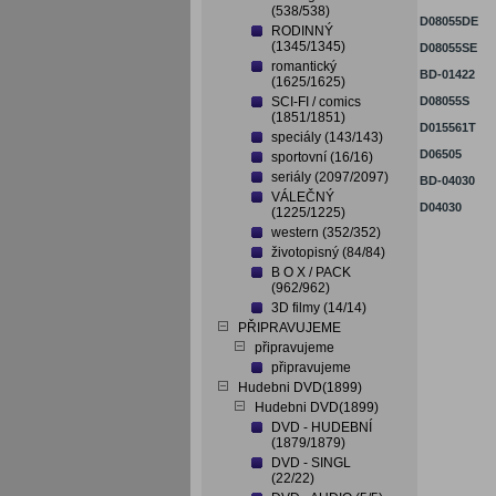
(538/538)
D08055DE
RODINNÝ
(1345/1345)
D08055SE
romantický
BD-01422
(1625/1625)
SCI-FI / comics
D08055S
(1851/1851)
D015561T
speciály (143/143)
D06505
sportovní (16/16)
seriály (2097/2097)
BD-04030
VÁLEČNÝ
D04030
(1225/1225)
western (352/352)
životopisný (84/84)
B O X / PACK
(962/962)
3D filmy (14/14)
PŘIPRAVUJEME
připravujeme
připravujeme
Hudebni DVD(1899)
Hudebni DVD(1899)
DVD - HUDEBNÍ
(1879/1879)
DVD - SINGL
(22/22)