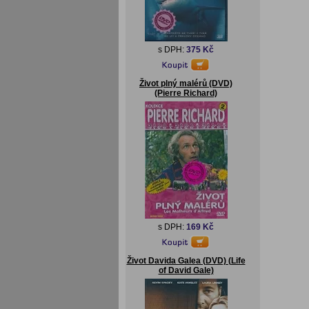
s DPH:
375 Kč
Život plný malérů (DVD)
(Pierre Richard)
s DPH:
169 Kč
Život Davida Galea (DVD) (Life
of David Gale)