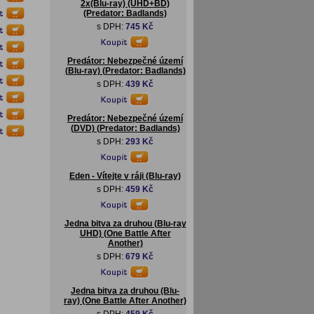
2x(Blu-ray) (UHD+BD)
(Predator: Badlands)
s DPH:
745 Kč
Predátor: Nebezpečné území
(Blu-ray) (Predator: Badlands)
s DPH:
439 Kč
Predátor: Nebezpečné území
(DVD) (Predator: Badlands)
s DPH:
293 Kč
Eden - Vítejte v ráji (Blu-ray)
s DPH:
459 Kč
Jedna bitva za druhou (Blu-ray
UHD) (One Battle After
Another)
s DPH:
679 Kč
Jedna bitva za druhou (Blu-
ray) (One Battle After Another)