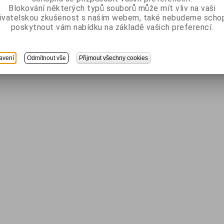
Blokování některých typů souborů může mít vliv na vaši
ivatelskou zkušenost s naším webem, také nebudeme scho
poskytnout vám nabídku na základě vašich preferencí.
avení
Odmítnout vše
Přijmout všechny cookies