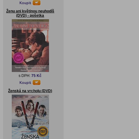
Ženu ani květinou neuhodíš
(DVD) - pošetka
s DPH:
75 Kč
Ženská na vrcholu (DVD)