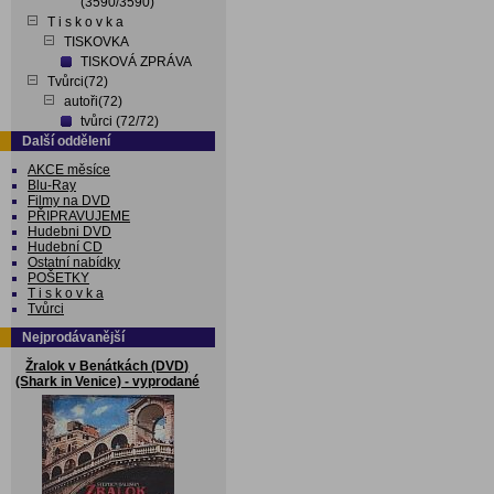
(3590/3590)
T i s k o v k a
TISKOVKA
TISKOVÁ ZPRÁVA
Tvůrci(72)
autoři(72)
tvůrci (72/72)
Další oddělení
AKCE měsíce
Blu-Ray
Filmy na DVD
PŘIPRAVUJEME
Hudebni DVD
Hudební CD
Ostatní nabídky
POŠETKY
T i s k o v k a
Tvůrci
Nejprodávanější
Žralok v Benátkách (DVD)
(Shark in Venice) - vyprodané