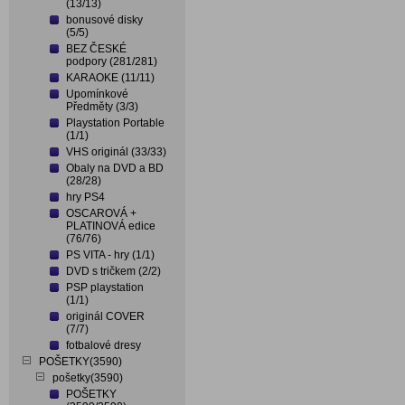
(13/13)
bonusové disky
(5/5)
BEZ ČESKÉ
podpory (281/281)
KARAOKE (11/11)
Upomínkové
Předměty (3/3)
Playstation Portable
(1/1)
VHS originál (33/33)
Obaly na DVD a BD
(28/28)
hry PS4
OSCAROVÁ +
PLATINOVÁ edice
(76/76)
PS VITA - hry (1/1)
DVD s tričkem (2/2)
PSP playstation
(1/1)
originál COVER
(7/7)
fotbalové dresy
POŠETKY(3590)
pošetky(3590)
POŠETKY