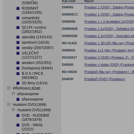
Kat.číslo
Název
(538/538)
D08055
Predátor 1 (DVD) - Dabing (Preda
RODINNÝ
(1345/1345)
D08055CC
Predátor 1 (DVD) - Dabing (Predat
romantický
D08055K
Predátor 1 + 2 dvojbalení 2x(DVD) 
(1625/1625)
SCI-FI / comics
D08055DE
Predátor 1 2x(DVD) - Definitive Ed
(1852/1852)
D08055SE
Predátor 1 2x(DVD) - Speciální e
speciály (143/143)
sportovní (16/16)
BD-01422
Predátor 1 3D+2D (Blu-ray) (Pred
seriály (2097/2097)
D08055S
Predátor 1+2 (dts) (Predator) 4x
VÁLEČNÝ
(1227/1227)
D015561T
Predátor 2 (DVD) (Predator 2) - Ti
western (352/352)
D06505
Predátor z hlubin (DVD) (Frankenf
životopisný (84/84)
BD-04030
Predátoři (Blu-ray) (Predators) - 
B O X / PACK
(962/962)
D04030
Predátoři (DVD) (Predators)
3D filmy (14/14)
PŘIPRAVUJEME
připravujeme
připravujeme
Hudebni DVD(1899)
Hudebni DVD(1899)
DVD - HUDEBNÍ
(1879/1879)
DVD - SINGL
(22/22)