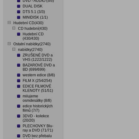
DVD - AUDIO (5/5)
DUAL DISK
DTS 5.1 (3/3)
MINIDISK (1/1)
Hudební CD(430)
CD hudební(430)
Hudební CD
(430/430)
Ostatní nabídky(2740)
nabídky(2740)
ZRUŠENÉ DVD a
VHS (1222/1222)
BAZAROVÉ DVD a
BD (699/699)
western edice (8/8)
FILM X (254/254)
EDICE FILMOVÉ
KLENOTY (51/51)
milujeme
osmdesátky (8/8)
edice historických
filmů (7/7)
3DVD - kolekce
(20/20)
PLECHOVKY Blu-
ray a DVD (71/71)
DVD bez přebalu