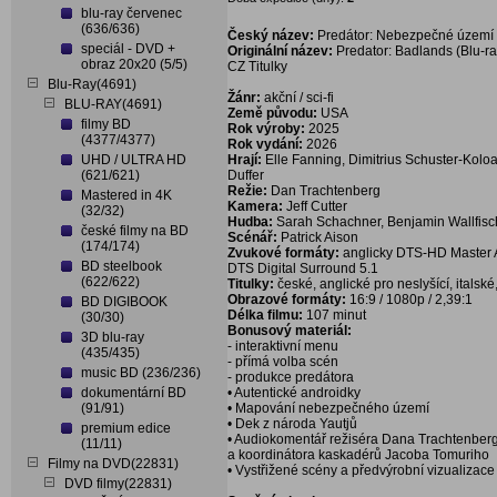
blu-ray červenec
(636/636)
Český název:
Predátor: Nebezpečné území (
speciál - DVD +
Originální název:
Predator: Badlands (Blu-ra
obraz 20x20 (5/5)
CZ Titulky
Blu-Ray(4691)
Žánr:
akční / sci-fi
BLU-RAY(4691)
Země původu:
USA
filmy BD
Rok výroby:
2025
(4377/4377)
Rok vydání:
2026
UHD / ULTRA HD
Hrají:
Elle Fanning, Dimitrius Schuster-Koloa
(621/621)
Duffer
Režie:
Dan Trachtenberg
Mastered in 4K
Kamera:
Jeff Cutter
(32/32)
Hudba:
Sarah Schachner, Benjamin Wallfisc
české filmy na BD
Scénář:
Patrick Aison
(174/174)
Zvukové formáty:
anglicky DTS-HD Master Aud
BD steelbook
DTS Digital Surround 5.1
(622/622)
Titulky:
české, anglické pro neslyšící, italské
Obrazové formáty:
16:9 / 1080p / 2,39:1
BD DIGIBOOK
Délka filmu:
107 minut
(30/30)
Bonusový materiál:
3D blu-ray
- interaktivní menu
(435/435)
- přímá volba scén
music BD (236/236)
- produkce predátora
dokumentární BD
• Autentické androidky
(91/91)
• Mapování nebezpečného území
• Dek z národa Yautjů
premium edice
• Audiokomentář režiséra Dana Trachtenber
(11/11)
a koordinátora kaskadérů Jacoba Tomuriho
Filmy na DVD(22831)
• Vystřižené scény a předvýrobní vizualizac
DVD filmy(22831)