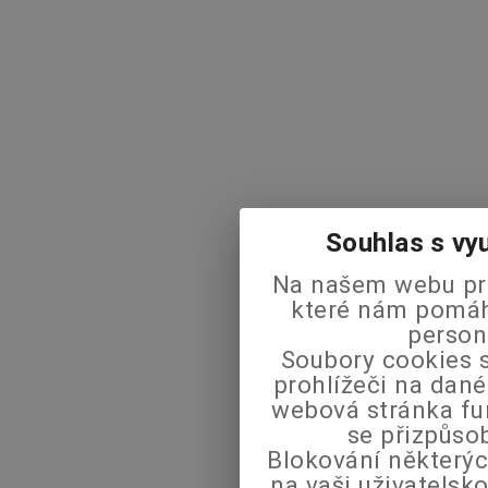
Souhlas s vy
Na našem webu pra
které nám pomáha
person
Soubory cookies s
prohlížeči na dané
webová stránka fu
se přizpůso
Blokování některýc
na vaši uživatels