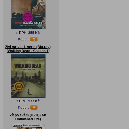
s DPH:
355 Kč
Živí mrtví - 1. série (Blu-ray)
(Walking Dead - Season 1)
s DPH:
533 Kč
Žít po svém (DVD) (An
Unfinished Life)