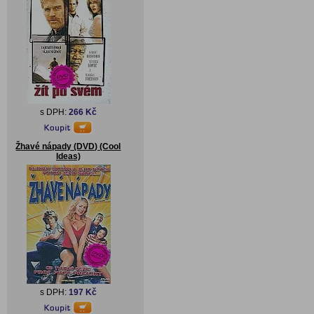
s DPH:
266 Kč
Žhavé nápady (DVD) (Cool
Ideas)
s DPH:
197 Kč