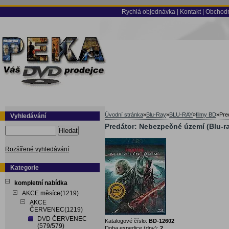
Rychlá objednávka
|
Kontakt
|
Obchodn
Úvodní stránka
»
Blu-Ray
»
BLU-RAY
»
filmy BD
»
Pre
Vyhledávání
Predátor: Nebezpečné území (Blu-ra
Hledat
Rozšířené vyhledávání
Kategorie
kompletní nabídka
AKCE měsíce(1219)
AKCE
ČERVENEC(1219)
DVD ČERVENEC
Katalogové číslo:
BD-12602
(579/579)
Doba expedice (dny):
2