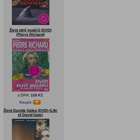
Život plný malérů (DVD)
(Pierre Richard)
s DPH:
169 Kč
Život Davida Galea (DVD) (Life
of David Gale)