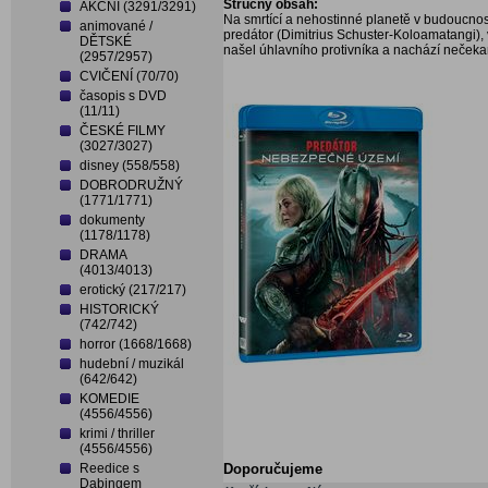
Stručný obsah:
AKČNÍ (3291/3291)
Na smrtící a nehostinné planetě v budoucnosti
animované /
predátor (Dimitrius Schuster-Koloamatangi),
DĚTSKÉ
našel úhlavního protivníka a nachází nečeka
(2957/2957)
CVIČENÍ (70/70)
časopis s DVD
(11/11)
ČESKÉ FILMY
(3027/3027)
disney (558/558)
DOBRODRUŽNÝ
(1771/1771)
dokumenty
(1178/1178)
DRAMA
(4013/4013)
erotický (217/217)
HISTORICKÝ
(742/742)
horror (1668/1668)
hudební / muzikál
(642/642)
KOMEDIE
(4556/4556)
krimi / thriller
(4556/4556)
Reedice s
Doporučujeme
Dabingem