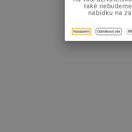
také nebudeme
nabídku na zá
Nastavení
Odmítnout vše
Př