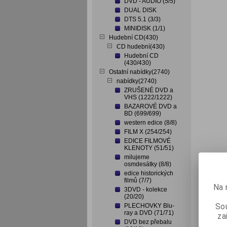
DVD - AUDIO (5/5)
DUAL DISK
DTS 5.1 (3/3)
MINIDISK (1/1)
Hudební CD(430)
CD hudební(430)
Hudební CD
(430/430)
Ostatní nabídky(2740)
nabídky(2740)
ZRUŠENÉ DVD a
VHS (1222/1222)
BAZAROVÉ DVD a
BD (699/699)
western edice (8/8)
FILM X (254/254)
EDICE FILMOVÉ
KLENOTY (51/51)
milujeme
osmdesátky (8/8)
edice historických
filmů (7/7)
Na 
3DVD - kolekce
(20/20)
Sou
PLECHOVKY Blu-
ray a DVD (71/71)
za
DVD bez přebalu