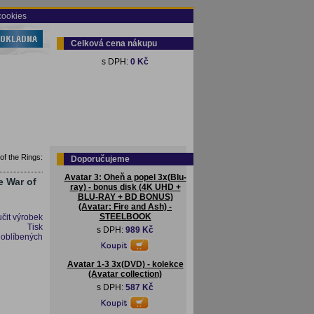
cookies
Celková cena nákupu
s DPH:
0 Kč
f the Rings:
Doporučujeme
Avatar 3: Oheň a popel 3x(Blu-
e War of
ray) - bonus disk (4K UHD +
BLU-RAY + BD BONUS)
(Avatar: Fire and Ash) -
STEELBOOK
čit výrobek
Tisk
s DPH:
989 Kč
 oblíbených
Avatar 1-3 3x(DVD) - kolekce
(Avatar collection)
s DPH:
587 Kč