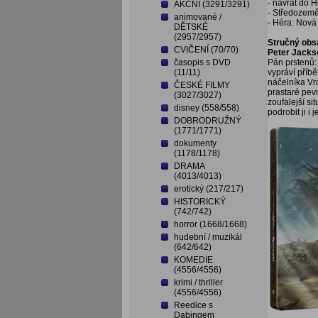
- návrat do 
AKČNÍ (3291/3291)
- Středozemě
animované /
- Héra: Nov
DĚTSKÉ
(2957/2957)
Stručný obs
CVIČENÍ (70/70)
Peter Jacks
časopis s DVD
Pán prstenů:
(11/11)
vypráví příb
náčelníka Vrc
ČESKÉ FILMY
prastaré pevn
(3027/3027)
zoufalejší si
disney (558/558)
podrobit ji i je
DOBRODRUŽNÝ
(1771/1771)
dokumenty
(1178/1178)
DRAMA
(4013/4013)
erotický (217/217)
HISTORICKÝ
(742/742)
horror (1668/1668)
hudební / muzikál
(642/642)
KOMEDIE
(4556/4556)
krimi / thriller
(4556/4556)
Reedice s
Dabingem