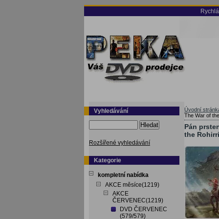
Rychlá
Úvodní stránk
Vyhledávání
The War of the
Hledat
Pán prsten
the Rohirr
Rozšířené vyhledávání
Kategorie
kompletní nabídka
AKCE měsíce(1219)
AKCE
ČERVENEC(1219)
DVD ČERVENEC
(579/579)