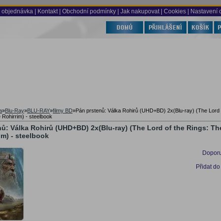
 objednávka
|
Kontakt
|
Obchodní podmínky
|
Jak nakupovat
| Cookies
| Nastavení 
a
»
Blu-Ray
»
BLU-RAY
»
filmy BD
»
Pán prstenů: Válka Rohirů (UHD+BD) 2x(Blu-ray) (The Lord o
 Rohirrim) - steelbook
ů: Válka Rohirů (UHD+BD) 2x(Blu-ray) (The Lord of the Rings: Th
im) - steelbook
Doporu
Přidat do