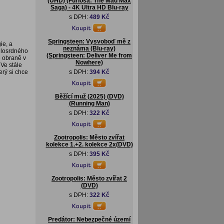
(UHD) (Furiosa: The Mad Max
Saga) - 4K Ultra HD Blu-ray
s DPH:
489 Kč
Springsteen: Vysvoboď mě z
ie, a
neznáma (Blu-ray)
ilosrdného
(Springsteen: Deliver Me from
é obraně v
Nowhere)
 Ve stále
erý si chce
s DPH:
394 Kč
Běžící muž (2025) (DVD)
(Running Man)
s DPH:
322 Kč
Zootropolis: Město zvířat
kolekce 1.+2. kolekce 2x(DVD)
s DPH:
395 Kč
Zootropolis: Město zvířat 2
(DVD)
s DPH:
322 Kč
Predátor: Nebezpečné území