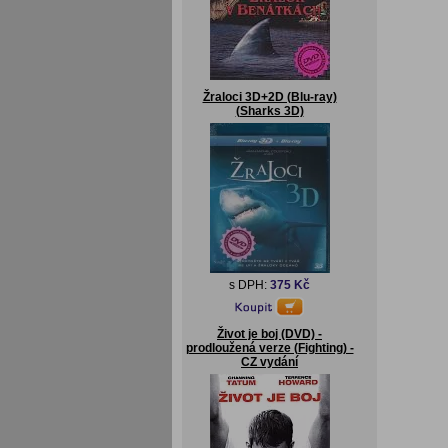
Žraloci 3D+2D (Blu-ray)
(Sharks 3D)
s DPH:
375 Kč
Život je boj (DVD) -
prodloužená verze (Fighting) -
CZ vydání