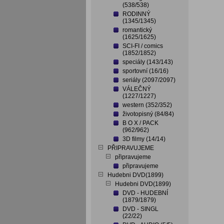
(538/538)
RODINNÝ
(1345/1345)
romantický
(1625/1625)
SCI-FI / comics
(1852/1852)
speciály (143/143)
sportovní (16/16)
seriály (2097/2097)
VÁLEČNÝ
(1227/1227)
western (352/352)
životopisný (84/84)
B O X / PACK
(962/962)
3D filmy (14/14)
PŘIPRAVUJEME
připravujeme
připravujeme
Hudebni DVD(1899)
Hudebni DVD(1899)
DVD - HUDEBNÍ
(1879/1879)
DVD - SINGL
(22/22)