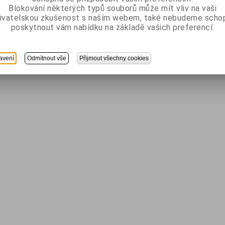
Blokování některých typů souborů může mít vliv na vaši
ivatelskou zkušenost s naším webem, také nebudeme scho
poskytnout vám nabídku na základě vašich preferencí.
avení
Odmítnout vše
Přijmout všechny cookies