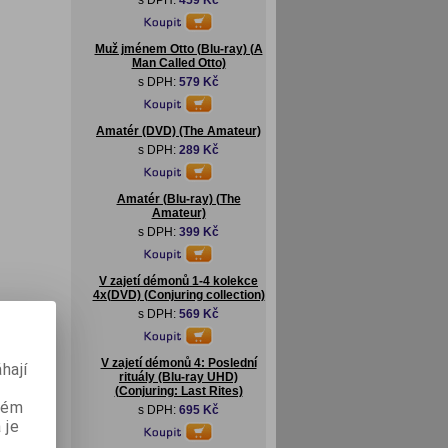
s DPH:
459 Kč
Muž jménem Otto (Blu-ray) (A
Man Called Otto)
s DPH:
579 Kč
Amatér (DVD) (The Amateur)
s DPH:
289 Kč
Amatér (Blu-ray) (The
Amateur)
s DPH:
399 Kč
V zajetí démonů 1-4 kolekce
4x(DVD) (Conjuring collection)
s DPH:
569 Kč
V zajetí démonů 4: Poslední
hají
rituály (Blu-ray UHD)
(Conjuring: Last Rites)
aném
s DPH:
695 Kč
 je