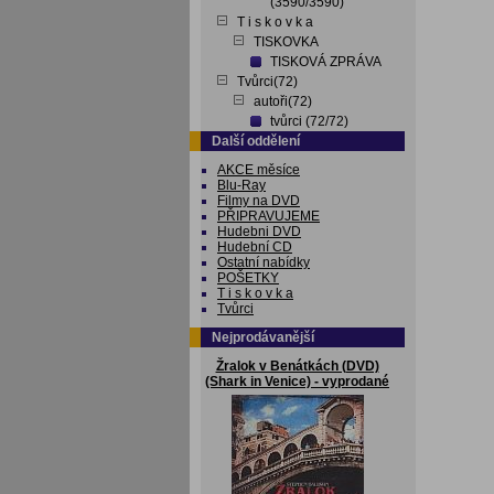
(3590/3590)
T i s k o v k a
TISKOVKA
TISKOVÁ ZPRÁVA
Tvůrci(72)
autoři(72)
tvůrci (72/72)
Další oddělení
AKCE měsíce
Blu-Ray
Filmy na DVD
PŘIPRAVUJEME
Hudebni DVD
Hudební CD
Ostatní nabídky
POŠETKY
T i s k o v k a
Tvůrci
Nejprodávanější
Žralok v Benátkách (DVD)
(Shark in Venice) - vyprodané