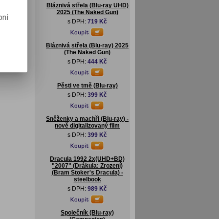
Bláznivá střela (Blu-ray UHD)
2025 (The Naked Gun)
pni
s DPH:
719 Kč
Bláznivá střela (Blu-ray) 2025
(The Naked Gun)
s DPH:
444 Kč
Pěsti ve tmě (Blu-ray)
s DPH:
399 Kč
Sněženky a machři (Blu-ray) -
nově digitalizovaný film
s DPH:
399 Kč
Dracula 1992 2x(UHD+BD)
"2007" (Drákula: Zrození)
(Bram Stoker's Dracula) -
steelbook
s DPH:
989 Kč
Společník (Blu-ray)