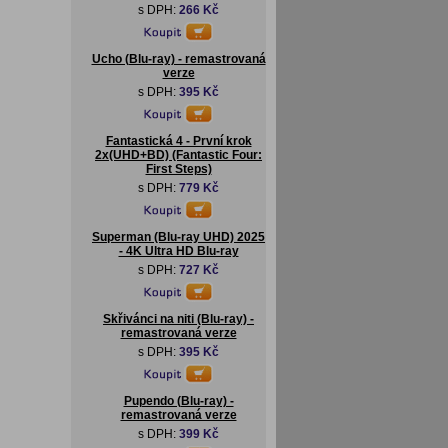
s DPH:
266 Kč
Ucho (Blu-ray) - remastrovaná
verze
s DPH:
395 Kč
Fantastická 4 - První krok
2x(UHD+BD) (Fantastic Four:
First Steps)
s DPH:
779 Kč
Superman (Blu-ray UHD) 2025
- 4K Ultra HD Blu-ray
s DPH:
727 Kč
Skřivánci na niti (Blu-ray) -
remastrovaná verze
s DPH:
395 Kč
Pupendo (Blu-ray) -
remastrovaná verze
s DPH:
399 Kč