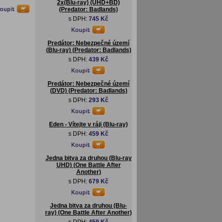
2x(Blu-ray) (UHD+BD)
(Predator: Badlands)
s DPH:
745 Kč
Predátor: Nebezpečné území
(Blu-ray) (Predator: Badlands)
s DPH:
439 Kč
Predátor: Nebezpečné území
(DVD) (Predator: Badlands)
s DPH:
293 Kč
Eden - Vítejte v ráji (Blu-ray)
s DPH:
459 Kč
Jedna bitva za druhou (Blu-ray
UHD) (One Battle After
Another)
s DPH:
679 Kč
Jedna bitva za druhou (Blu-
ray) (One Battle After Another)