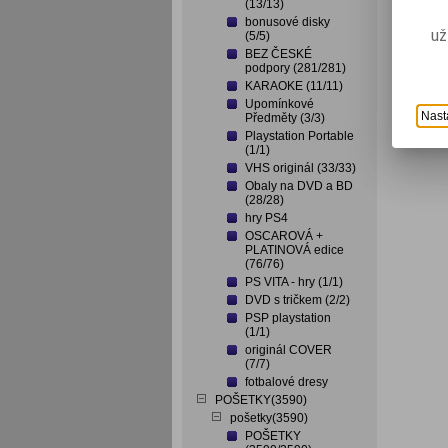
(13/13)
bonusové disky
už
(5/5)
BEZ ČESKÉ
podpory (281/281)
KARAOKE (11/11)
Upomínkové
Nast
Předměty (3/3)
Playstation Portable
(1/1)
VHS originál (33/33)
Obaly na DVD a BD
(28/28)
hry PS4
OSCAROVÁ +
PLATINOVÁ edice
(76/76)
PS VITA - hry (1/1)
DVD s tričkem (2/2)
PSP playstation
(1/1)
originál COVER
(7/7)
fotbalové dresy
POŠETKY(3590)
pošetky(3590)
POŠETKY