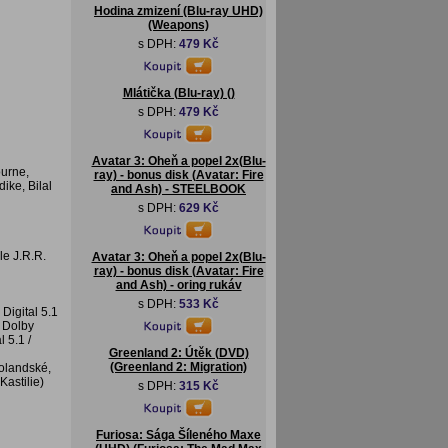
Hodina zmizení (Blu-ray UHD)
(Weapons)
s DPH:
479 Kč
Mlátička (Blu-ray) ()
s DPH:
479 Kč
Avatar 3: Oheň a popel 2x(Blu-
ourne,
ray) - bonus disk (Avatar: Fire
ke, Bilal
and Ash) - STEELBOOK
s DPH:
629 Kč
le J.R.R.
Avatar 3: Oheň a popel 2x(Blu-
ray) - bonus disk (Avatar: Fire
and Ash) - oring rukáv
s DPH:
533 Kč
Digital 5.1
y Dolby
 5.1 /
Greenland 2: Útěk (DVD)
(Greenland 2: Migration)
holandské,
Kastilie)
s DPH:
315 Kč
Furiosa: Sága Šíleného Maxe