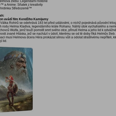
Helmova žlebu: Legendární historie
™ a Anime: Sňatek z kreativity
á hrdinka Středozemě™
ah:
on uvádí film Kendžiho Kamijamy
 Válka Rohirů se odehrává 183 let před událostmi, o nichž pojednává původní trilog
ěh rodu Helma Kladiva, legendárního krále Rohanu. Náhlý útok vychytralého a nem
hovců Wulfa, jenž touží pomstít smrt svého otce, přinutí Helma a jeho lid k odvážn
osti zvané Hláska, jež se nachází v údolí, kterému se od té doby říká Helmův žleb.
tuaci musí Helmova dcera Héra prokázat silnou vůli a odolat strašlivému nepříteli, kt
jí lid.