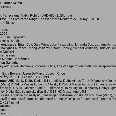
lo:
UHD-12497ST
 (dny):
4
v:
Pán prstenů: Válka Rohirů (UHD+BD) 2x(Blu-ray)
ázev:
The Lord of the Rings: The War of the Rohirrim 2x(Blu-ray + UHD)
1 + Titulky
2024
2025
u:
USA / Japonsko
 comics / seriál
v org.jazyce:
Brian Cox, Gaia Wise, Luke Pasqualino, Miranda Otto, Lorraine Ashb
nwright, Laurence Ubong Williams, Shaun Dooley, Michael Wildman, Jude Akuwudi
e Duvitski
 Kamiyama
án Medina Hernández
hen Gallagher
rey Addis, Will Matthews, Phoebe Gittins, Arty Papageorgiou podle postav spisovate
hilippa Boyens, Jason DeMarco, Joseph Chou
ormáty:
2160 HDR / 16:9 LB / 2,39:1
rmáty UHD:
česky Dolby Digital 5.1 / anglicky Dolby Atmos-TrueHD / anglicky Dolby 
y (Paříž) DTS-HD Master Audio 5.1 / italsky DTS-HD Master Audio 5.1 / mandarínsk
 německy DTS-HD Master Audio 5.1 / německy Dolby Digital 2.0 / polsky Dolby Digital
lby Digital 5.1 / španělsky (Kastilie) DTS-HD Master Audio 5.1
:
české, anglické pro neslyšící, čínské zjednodušené, čínské, francouzské (Paříž), 
eslyšící, kantonské, korejské, německé pro neslyšící, polské, slovenské, španělské (
2 x 134 minut
teriál:
í menu
a scén