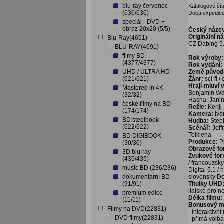
blu-ray červenec
Katalogové čís
(636/636)
Doba expedice
speciál - DVD +
obraz 20x20 (5/5)
Český náze
Originální n
Blu-Ray(4691)
CZ Dabing 5.
BLU-RAY(4691)
filmy BD
Rok výroby:
(4377/4377)
Rok vydání:
UHD / ULTRA HD
Země původ
(621/621)
Žánr:
sci-fi /
Hrají-mluví 
Mastered in 4K
Benjamin Wai
(32/32)
Hasna, Janin
české filmy na BD
Režie:
Kenji
(174/174)
Kamera:
Iv
BD steelbook
Hudba:
Step
(622/622)
Scénář:
Jeff
Tolkiena
BD DIGIBOOK
Produkce:
P
(30/30)
Obrazové f
3D blu-ray
Zvukové fo
(435/435)
/ francouzsk
music BD (236/236)
Digital 5.1 /
dokumentární BD
slovensky Do
(91/91)
Titulky UHD
italské pro n
premium edice
Délka filmu:
(11/11)
Bonusový ma
Filmy na DVD(22831)
- interaktivn
DVD filmy(22831)
- přímá volb