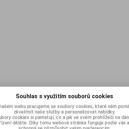
Souhlas s využitím souborů cookies
našem webu pracujeme se soubory cookies, které nám pomá
zkvalitnit naše služby a personalizovat nabídky.
bory cookies si pamatují, co a jak ve svém prohlížeči na d
řízení děláte. Díky tomu webová stránka funguje podle vás a
schopná se přizpůsobit vašim preferencím.