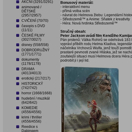
AKČNÍ (3291/3291)
Bonusový materiál:
- interaktivní menu
animované /
- přímá volba scén
DĚTSKÉ
- návrat do Helmova žlebu: Legendární histo
(2957/2957)
- Středozemě™ a Anime: Sňatek z kreativity
CVIČENÍ (70/70)
- Héra: Nová hrdinka Středozemě™
časopis s DVD
(11/11)
Stručný obsah:
ČESKÉ FILMY
Peter Jackson uvádí film Kendžiho Kamij
(3027/3027)
Pán prstenů: Válka Rohirů se odehrává 183 le
vypráví příběh rodu Helma Kladiva, legendá
disney (558/558)
náčelníka Vrchovců Wulfa, jenž touží pomstít
DOBRODRUŽNÝ
prastaré pevnosti zvané Hláska, jež se nachá
(1771/1771)
zoufalejší situaci musí Helmova dcera Héra pro
dokumenty
podrobit ji i její lid.
(1178/1178)
DRAMA
(4013/4013)
erotický (217/217)
HISTORICKÝ
(742/742)
horror (1668/1668)
hudební / muzikál
(642/642)
KOMEDIE
(4556/4556)
krimi / thriller
(4556/4556)
Reedice s
Dabingem