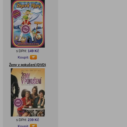
s DPH:
149 Kč
Ženy v pokušení (DVD)
s DPH:
239 Kč