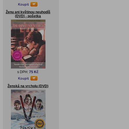
Ženu ani květinou neuhodíš
(DVD) - pošetka
s DPH:
75 Kč
Ženská na vrcholu (DVD)