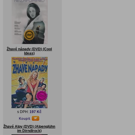
Žhavé nápady (DVD) (Cool
Ideas)
s DPH:
197 Kč
Žhavé Alpy (DVD) (Alpenglühn
im Dirndlrock)