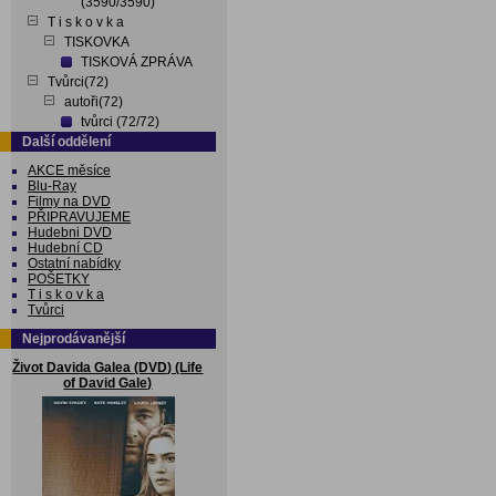
(3590/3590)
T i s k o v k a
TISKOVKA
TISKOVÁ ZPRÁVA
Tvůrci(72)
autoři(72)
tvůrci (72/72)
Další oddělení
AKCE měsíce
Blu-Ray
Filmy na DVD
PŘIPRAVUJEME
Hudebni DVD
Hudební CD
Ostatní nabídky
POŠETKY
T i s k o v k a
Tvůrci
Nejprodávanější
Život Davida Galea (DVD) (Life
of David Gale)