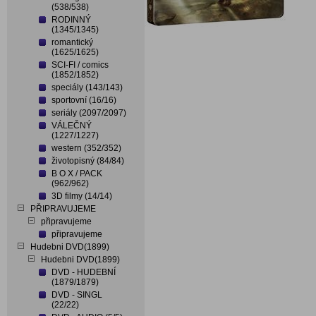
(538/538)
RODINNÝ
(1345/1345)
romantický
(1625/1625)
SCI-FI / comics
(1852/1852)
speciály (143/143)
sportovní (16/16)
seriály (2097/2097)
VÁLEČNÝ
(1227/1227)
western (352/352)
životopisný (84/84)
B O X / PACK
(962/962)
3D filmy (14/14)
PŘIPRAVUJEME
připravujeme
připravujeme
Hudebni DVD(1899)
Hudebni DVD(1899)
DVD - HUDEBNÍ
(1879/1879)
DVD - SINGL
(22/22)