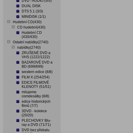
DVD - AUDIO (5/5)
DUAL DISK
DTS 5.1 (3/3)
MINIDISK (1/1)
Hudební CD(430)
CD hudební(430)
Hudební CD
(430/430)
Ostatní nabídky(2740)
nabídky(2740)
ZRUŠENÉ DVD a
VHS (1222/1222)
BAZAROVÉ DVD a
BD (699/699)
western edice (8/8)
FILM X (254/254)
EDICE FILMOVÉ
KLENOTY (51/51)
milujeme
osmdesátky (8/8)
edice historických
filmů (7/7)
3DVD - kolekce
(20/20)
PLECHOVKY Blu-
ray a DVD (71/71)
DVD bez přebalu