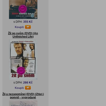
s DPH:
355 Kč
Žít po svém (DVD) (An
Unfinished Life)
s DPH:
266 Kč
Žij a nezapomínej (DVD) (Zhivi i
pomni) - vyprodané