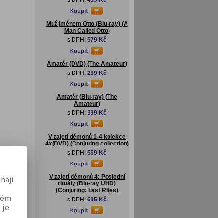
s DPH:
459 Kč
Muž jménem Otto (Blu-ray) (A
Man Called Otto)
s DPH:
579 Kč
Amatér (DVD) (The Amateur)
s DPH:
289 Kč
Amatér (Blu-ray) (The
Amateur)
s DPH:
399 Kč
V zajetí démonů 1-4 kolekce
4x(DVD) (Conjuring collection)
s DPH:
569 Kč
V zajetí démonů 4: Poslední
hají
rituály (Blu-ray UHD)
(Conjuring: Last Rites)
aném
s DPH:
695 Kč
 je