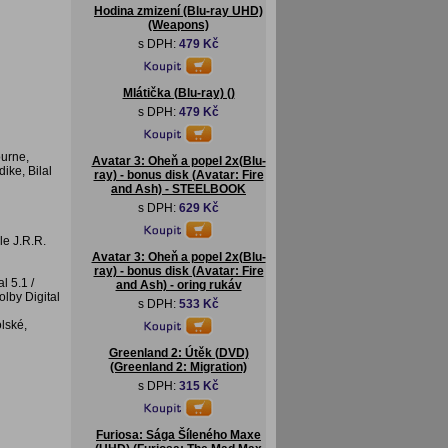
Hodina zmizení (Blu-ray UHD)
(Weapons)
s DPH:
479 Kč
Mlátička (Blu-ray) ()
s DPH:
479 Kč
ourne,
Avatar 3: Oheň a popel 2x(Blu-
ke, Bilal
ray) - bonus disk (Avatar: Fire
and Ash) - STEELBOOK
s DPH:
629 Kč
le J.R.R.
Avatar 3: Oheň a popel 2x(Blu-
ray) - bonus disk (Avatar: Fire
l 5.1 /
and Ash) - oring rukáv
lby Digital
s DPH:
533 Kč
olské,
Greenland 2: Útěk (DVD)
(Greenland 2: Migration)
s DPH:
315 Kč
Furiosa: Sága Šíleného Maxe