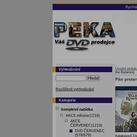
Rychlá
Úvodní stránk
Vyhledávání
the Rohirrim)
Hledat
Pán prsten
Rozšířené vyhledávání
Kategorie
kompletní nabídka
AKCE měsíce(1219)
AKCE
ČERVENEC(1219)
DVD ČERVENEC
(579/579)
Katalogové čís