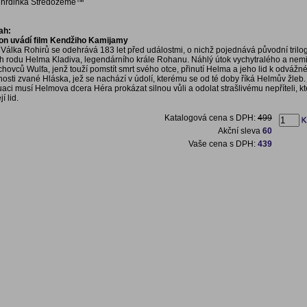
á hrdinka Středozemě™
ah:
on uvádí film Kendžiho Kamijamy
 Válka Rohirů se odehrává 183 let před událostmi, o nichž pojednává původní trilog
ěh rodu Helma Kladiva, legendárního krále Rohanu. Náhlý útok vychytralého a nem
hovců Wulfa, jenž touží pomstít smrt svého otce, přinutí Helma a jeho lid k odvážn
osti zvané Hláska, jež se nachází v údolí, kterému se od té doby říká Helmův žleb.
tuaci musí Helmova dcera Héra prokázat silnou vůli a odolat strašlivému nepříteli, kt
jí lid.
Katalogová cena s DPH:
499
Akční sleva
60
Vaše cena s DPH:
439