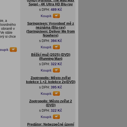
(UHD) (Furiosa: The Mad Max
Saga) - 4K Ultra HD Blu-ray
s DPH:
489 Kč
ie, a
Springsteen: Vysvoboď mě z
ilosrdného
neznáma (Blu-ray)
é obraně v
(Springsteen: Deliver Me from
 Ve stále
Nowhere)
erý si chce
s DPH:
394 Kč
Běžící muž (2025) (DVD)
(Running Man)
s DPH:
322 Kč
Zootropolis: Město zvířat
kolekce 1.+2. kolekce 2x(DVD)
s DPH:
395 Kč
Zootropolis: Město zvířat 2
(DVD)
s DPH:
322 Kč
Predátor: Nebezpečné území