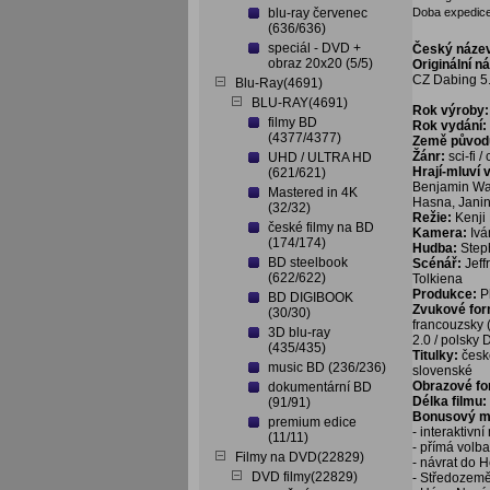
blu-ray červenec
Doba expedice
(636/636)
speciál - DVD +
Český náze
obraz 20x20 (5/5)
Originální n
CZ Dabing 5.
Blu-Ray(4691)
BLU-RAY(4691)
Rok výroby:
filmy BD
Rok vydání:
(4377/4377)
Země původ
Žánr:
sci-fi /
UHD / ULTRA HD
Hrají-mluví 
(621/621)
Benjamin Wai
Mastered in 4K
Hasna, Janin
(32/32)
Režie:
Kenji
české filmy na BD
Kamera:
Iv
(174/174)
Hudba:
Step
BD steelbook
Scénář:
Jeff
(622/622)
Tolkiena
Produkce:
P
BD DIGIBOOK
Zvukové fo
(30/30)
francouzsky 
3D blu-ray
2.0 / polsky 
(435/435)
Titulky:
česk
music BD (236/236)
slovenské
Obrazové f
dokumentární BD
Délka filmu:
(91/91)
Bonusový ma
premium edice
- interaktivn
(11/11)
- přímá volb
Filmy na DVD(22829)
- návrat do 
DVD filmy(22829)
- Středozemě