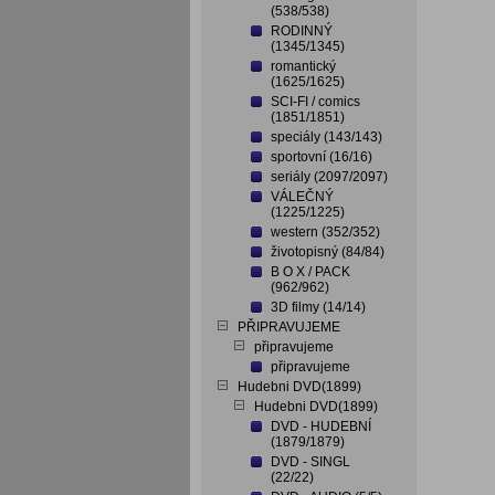
(538/538)
RODINNÝ
(1345/1345)
romantický
(1625/1625)
SCI-FI / comics
(1851/1851)
speciály (143/143)
sportovní (16/16)
seriály (2097/2097)
VÁLEČNÝ
(1225/1225)
western (352/352)
životopisný (84/84)
B O X / PACK
(962/962)
3D filmy (14/14)
PŘIPRAVUJEME
připravujeme
připravujeme
Hudebni DVD(1899)
Hudebni DVD(1899)
DVD - HUDEBNÍ
(1879/1879)
DVD - SINGL
(22/22)