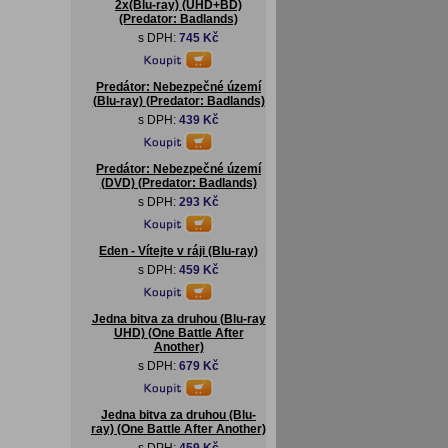
2x(Blu-ray) (UHD+BD)
(Predator: Badlands)
s DPH:
745 Kč
Predátor: Nebezpečné území
(Blu-ray) (Predator: Badlands)
s DPH:
439 Kč
Predátor: Nebezpečné území
(DVD) (Predator: Badlands)
s DPH:
293 Kč
Eden - Vítejte v ráji (Blu-ray)
s DPH:
459 Kč
Jedna bitva za druhou (Blu-ray
UHD) (One Battle After
Another)
s DPH:
679 Kč
Jedna bitva za druhou (Blu-
ray) (One Battle After Another)