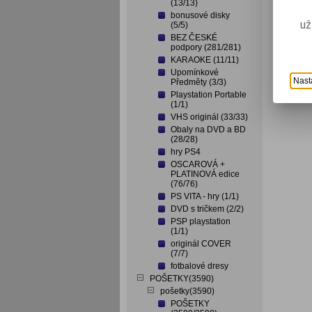
(13/13)
bonusové disky
už
(5/5)
BEZ ČESKÉ
podpory (281/281)
KARAOKE (11/11)
Upomínkové
Nast
Předměty (3/3)
Playstation Portable
(1/1)
VHS originál (33/33)
Obaly na DVD a BD
(28/28)
hry PS4
OSCAROVÁ +
PLATINOVÁ edice
(76/76)
PS VITA - hry (1/1)
DVD s tričkem (2/2)
PSP playstation
(1/1)
originál COVER
(7/7)
fotbalové dresy
POŠETKY(3590)
pošetky(3590)
POŠETKY