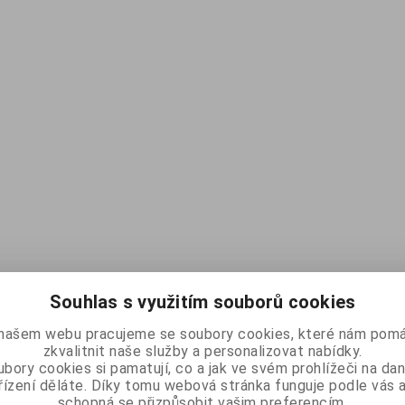
Souhlas s využitím souborů cookies
našem webu pracujeme se soubory cookies, které nám pomá
zkvalitnit naše služby a personalizovat nabídky.
bory cookies si pamatují, co a jak ve svém prohlížeči na d
řízení děláte. Díky tomu webová stránka funguje podle vás a
schopná se přizpůsobit vašim preferencím.