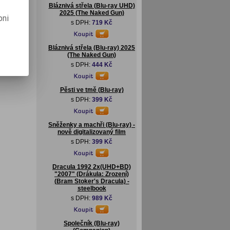
Bláznivá střela (Blu-ray UHD)
2025 (The Naked Gun)
pni
s DPH:
719 Kč
Bláznivá střela (Blu-ray) 2025
(The Naked Gun)
s DPH:
444 Kč
Pěsti ve tmě (Blu-ray)
s DPH:
399 Kč
Sněženky a machři (Blu-ray) -
nově digitalizovaný film
s DPH:
399 Kč
Dracula 1992 2x(UHD+BD)
"2007" (Drákula: Zrození)
(Bram Stoker's Dracula) -
steelbook
s DPH:
989 Kč
Společník (Blu-ray)