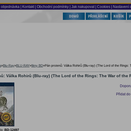
 objednávka
|
Kontakt
|
Obchodní podmínky
|
Jak nakupovat
| Cookies
| Nastavení 
a
»
Blu-Ray
»
BLU-RAY
»
filmy BD
»
Pán prstenů: Válka Rohirů (Blu-ray) (The Lord of the Rings:
ů: Válka Rohirů (Blu-ray) (The Lord of the Rings: The War of the 
Doporu
Přidat do
lo:
BD-12497