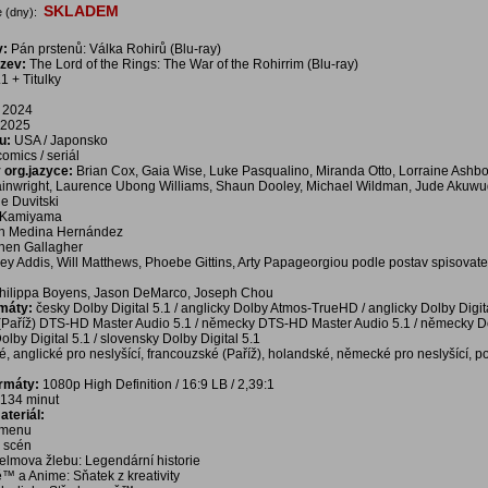
SKLADEM
 (dny):
v:
Pán prstenů: Válka Rohirů (Blu-ray)
ázev:
The Lord of the Rings: The War of the Rohirrim (Blu-ray)
1 + Titulky
2024
2025
u:
USA / Japonsko
 comics / seriál
v org.jazyce:
Brian Cox, Gaia Wise, Luke Pasqualino, Miranda Otto, Lorraine Ashb
nwright, Laurence Ubong Williams, Shaun Dooley, Michael Wildman, Jude Akuwudi
e Duvitski
 Kamiyama
án Medina Hernández
hen Gallagher
rey Addis, Will Matthews, Phoebe Gittins, Arty Papageorgiou podle postav spisovate
hilippa Boyens, Jason DeMarco, Joseph Chou
rmáty:
česky Dolby Digital 5.1 / anglicky Dolby Atmos-TrueHD / anglicky Dolby Digita
(Paříž) DTS-HD Master Audio 5.1 / německy DTS-HD Master Audio 5.1 / německy Do
Dolby Digital 5.1 / slovensky Dolby Digital 5.1
é, anglické pro neslyšící, francouzské (Paříž), holandské, německé pro neslyšící, p
ormáty:
1080p High Definition / 16:9 LB / 2,39:1
134 minut
teriál:
í menu
a scén
Helmova žlebu: Legendární historie
™ a Anime: Sňatek z kreativity