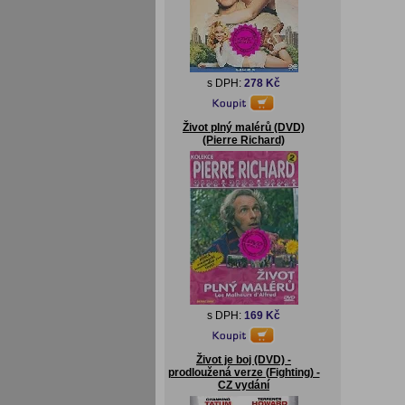
s DPH:
278 Kč
Život plný malérů (DVD)
(Pierre Richard)
s DPH:
169 Kč
Život je boj (DVD) -
prodloužená verze (Fighting) -
CZ vydání