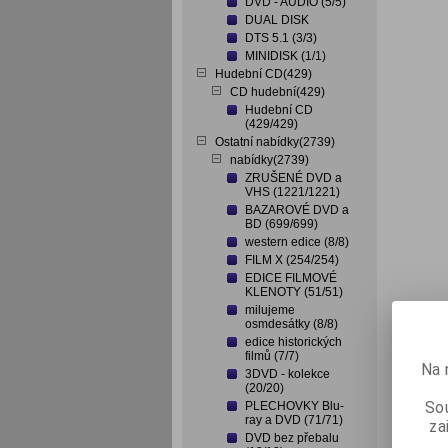
DVD - AUDIO (5/5)
DUAL DISK
DTS 5.1 (3/3)
MINIDISK (1/1)
Hudební CD(429)
CD hudební(429)
Hudební CD
(429/429)
Ostatní nabídky(2739)
nabídky(2739)
ZRUŠENÉ DVD a
VHS (1221/1221)
BAZAROVÉ DVD a
BD (699/699)
western edice (8/8)
FILM X (254/254)
EDICE FILMOVÉ
KLENOTY (51/51)
milujeme
osmdesátky (8/8)
edice historických
filmů (7/7)
Na 
3DVD - kolekce
(20/20)
Sou
PLECHOVKY Blu-
ray a DVD (71/71)
za
DVD bez přebalu