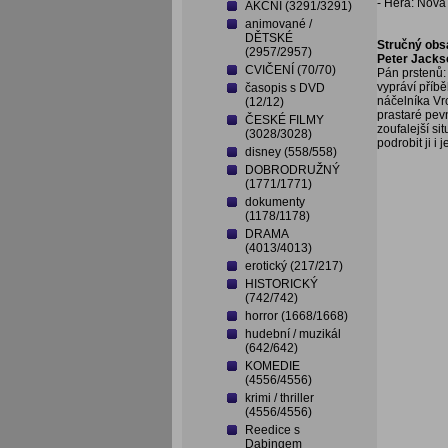
- Héra: Nov
AKČNÍ (3291/3291)
animované /
DĚTSKÉ
Stručný obs
(2957/2957)
Peter Jacks
CVIČENÍ (70/70)
Pán prstenů:
vypráví příb
časopis s DVD
náčelníka Vrc
(12/12)
prastaré pevn
ČESKÉ FILMY
zoufalejší si
(3028/3028)
podrobit ji i je
disney (558/558)
DOBRODRUŽNÝ
(1771/1771)
dokumenty
(1178/1178)
DRAMA
(4013/4013)
erotický (217/217)
HISTORICKÝ
(742/742)
horror (1668/1668)
hudební / muzikál
(642/642)
KOMEDIE
(4556/4556)
krimi / thriller
(4556/4556)
Reedice s
Dabingem