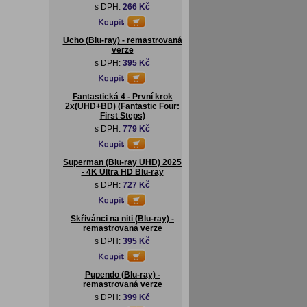
s DPH:
266 Kč
Ucho (Blu-ray) - remastrovaná
verze
s DPH:
395 Kč
Fantastická 4 - První krok
2x(UHD+BD) (Fantastic Four:
First Steps)
s DPH:
779 Kč
Superman (Blu-ray UHD) 2025
- 4K Ultra HD Blu-ray
s DPH:
727 Kč
Skřivánci na niti (Blu-ray) -
remastrovaná verze
s DPH:
395 Kč
Pupendo (Blu-ray) -
remastrovaná verze
s DPH:
399 Kč