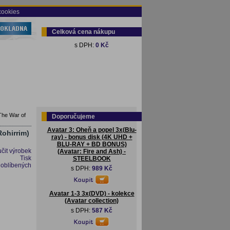
cookies
Celková cena nákupu
s DPH:
0 Kč
 The War of
Doporučujeme
Avatar 3: Oheň a popel 3x(Blu-
Rohirrim)
ray) - bonus disk (4K UHD +
BLU-RAY + BD BONUS)
čit výrobek
(Avatar: Fire and Ash) -
Tisk
STEELBOOK
 oblíbených
s DPH:
989 Kč
Avatar 1-3 3x(DVD) - kolekce
(Avatar collection)
s DPH:
587 Kč