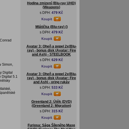
Hodina zmizení (Blu-ray UHD)
(Weapons)
s DPH:
479 Kč
Mlátička (Blu-ray) ()
s DPH:
479 Kč
, Conrad
Avatar 3: Oheň a popel 2x(Blu-
ray) - bonus disk (Avatar: Fire
and Ash) - STEELBOOK
s DPH:
629 Kč
w Simon,
y Digital
Avatar 3: Oheň a popel 2x(Blu-
 Digital 5.1
ray) - bonus disk (Avatar: Fire
anělsky
and Ash) - oring rukáv
s DPH:
533 Kč
italské,
 španělské
Greenland 2: Útěk (DVD)
(Greenland 2: Migration)
s DPH:
315 Kč
Furiosa: Sága Šíleného Maxe