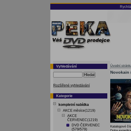
Rychlá
Úvodní stránk
Vyhledávání
Novokain 
Hledat
Rozšířené vyhledávání
Kategorie
kompletní nabídka
AKCE měsíce(1219)
AKCE
ČERVENEC(1219)
DVD ČERVENEC
Katalogové čís
(579/579)
Doba expedice