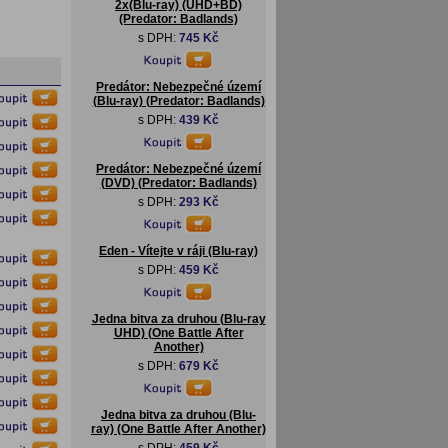
2x(Blu-ray) (UHD+BD)
(Predator: Badlands)
s DPH:
745 Kč
Predátor: Nebezpečné území
(Blu-ray) (Predator: Badlands)
s DPH:
439 Kč
Predátor: Nebezpečné území
(DVD) (Predator: Badlands)
s DPH:
293 Kč
Eden - Vítejte v ráji (Blu-ray)
s DPH:
459 Kč
Jedna bitva za druhou (Blu-ray
UHD) (One Battle After
Another)
s DPH:
679 Kč
Jedna bitva za druhou (Blu-
ray) (One Battle After Another)