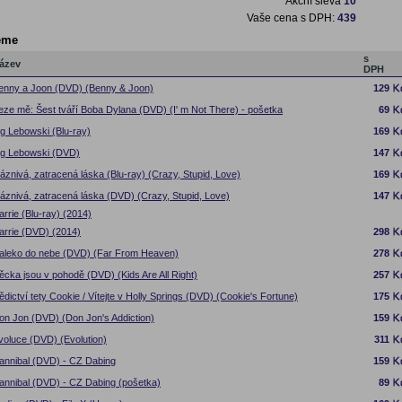
Akční sleva
10
Vaše cena s DPH:
439
eme
s
ázev
DPH
enny a Joon (DVD) (Benny & Joon)
129
eze mě: Šest tváří Boba Dylana (DVD) (I' m Not There) - pošetka
69
ig Lebowski (Blu-ray)
169
ig Lebowski (DVD)
147
láznivá, zatracená láska (Blu-ray) (Crazy, Stupid, Love)
169
láznivá, zatracená láska (DVD) (Crazy, Stupid, Love)
147
arrie (Blu-ray) (2014)
arrie (DVD) (2014)
298
aleko do nebe (DVD) (Far From Heaven)
278
ěcka jsou v pohodě (DVD) (Kids Are All Right)
257
ědictví tety Cookie / Vítejte v Holly Springs (DVD) (Cookie's Fortune)
175
on Jon (DVD) (Don Jon's Addiction)
159
voluce (DVD) (Evolution)
311
annibal (DVD) - CZ Dabing
159
annibal (DVD) - CZ Dabing (pošetka)
89