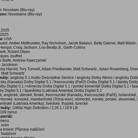
v:
Novokain (Blu-ray)
ázev:
Novokaine (Blu-ray)
2025
2025
u:
USA
aid, Amber Midthunder, Ray Nicholson, Jacob Batalon, Betty Gabriel, Matt Walsh
engst, Craig Jackson, Lou Beatty Jr., Garth Collins
erk, Robert Olsen
ques Jouffret
e Balfe, Andrew Kawczynski
s Jacobson
oby Harold, Tory Tunnell, Adam Friedlander, Matt Schwartz, Julian Rosenberg, Dre
 Matt Schwartz
rmáty:
anglicky 5.1 Audio Descriptive Service / anglicky Dolby Atmos / anglicky Dolb
zsky (Kanada) Dolby Digital 5.1 / francouzsky (Paříž) Dolby Digital 5.1 / italsky Dolby
lby Digital 5.1 / německy Dolby Digital 5.1 / polský komentář Dolby Digital 5.1 / šp
lby Digital 5.1 / španělsky (Latinská Amerika) Dolby Digital 5.1
é, anglické, dánské, finské, francouzské (Kanada), francouzské (Paříž), holandské, 
ntonské, korejské, mandarínské (Tchaj-wan), německé, norské, polské, slovenské,
panělské (Latinská Amerika), švédské, thajské, turecké
ormáty:
1080p High Definition / 2,35:1 / 16:9 LB
109 minut
teriál:
í menu
a scén
na bolest: Přípravy natáčení
i: Natáčení