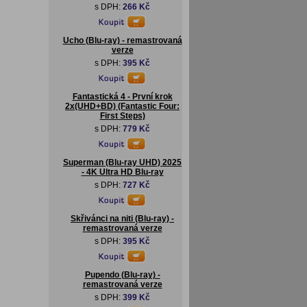
s DPH:
266 Kč
Ucho (Blu-ray) - remastrovaná
verze
s DPH:
395 Kč
Fantastická 4 - První krok
2x(UHD+BD) (Fantastic Four:
First Steps)
s DPH:
779 Kč
Superman (Blu-ray UHD) 2025
- 4K Ultra HD Blu-ray
s DPH:
727 Kč
Skřivánci na niti (Blu-ray) -
remastrovaná verze
s DPH:
395 Kč
Pupendo (Blu-ray) -
remastrovaná verze
s DPH:
399 Kč