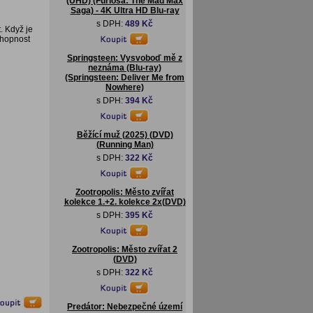
(UHD) (Furiosa: The Mad Max
Saga) - 4K Ultra HD Blu-ray
s DPH:
489 Kč
. Když je
chopnost
Springsteen: Vysvoboď mě z
neznáma (Blu-ray)
(Springsteen: Deliver Me from
Nowhere)
s DPH:
394 Kč
Běžící muž (2025) (DVD)
(Running Man)
s DPH:
322 Kč
Zootropolis: Město zvířat
kolekce 1.+2. kolekce 2x(DVD)
s DPH:
395 Kč
Zootropolis: Město zvířat 2
(DVD)
s DPH:
322 Kč
Predátor: Nebezpečné území