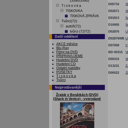
(3590/3590)
D05716
S
T i s k o v k a
TISKOVKA
D02671
S
TISKOVÁ ZPRÁVA
D01813
S
Tvůrci(72)
D10005
S
autoři(72)
tvůrci (72/72)
D02876
U
Další oddělení
D02876WB
U
AKCE měsíce
D07058
V
Blu-Ray
Filmy na DVD
BD-00315
V
PŘIPRAVUJEME
D00315
V
Hudebni DVD
Hudební CD
D13231
Z
Ostatní nabídky
POŠETKY
D00022
Z
T i s k o v k a
Tvůrci
Nejprodávanější
Žralok v Benátkách (DVD)
(Shark in Venice) - vyprodané