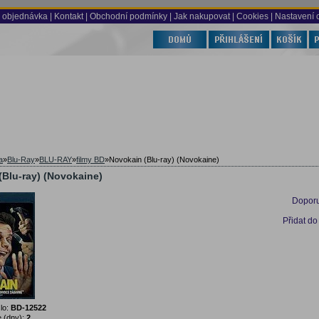
 objednávka
|
Kontakt
|
Obchodní podmínky
|
Jak nakupovat
| Cookies
| Nastavení 
a
»
Blu-Ray
»
BLU-RAY
»
filmy BD
»
Novokain (Blu-ray) (Novokaine)
(Blu-ray) (Novokaine)
Doporu
Přidat do
lo:
BD-12522
 (dny):
2