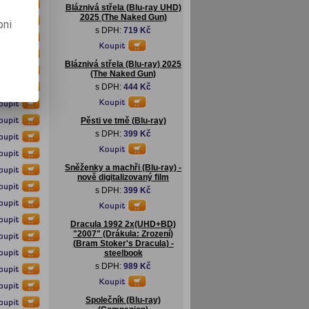
Bláznivá střela (Blu-ray UHD)
2025 (The Naked Gun)
pni
s DPH:
719 Kč
Bláznivá střela (Blu-ray) 2025
(The Naked Gun)
s DPH:
444 Kč
Pěsti ve tmě (Blu-ray)
s DPH:
399 Kč
Sněženky a machři (Blu-ray) -
nově digitalizovaný film
s DPH:
399 Kč
Dracula 1992 2x(UHD+BD)
"2007" (Drákula: Zrození)
(Bram Stoker's Dracula) -
steelbook
s DPH:
989 Kč
Společník (Blu-ray)