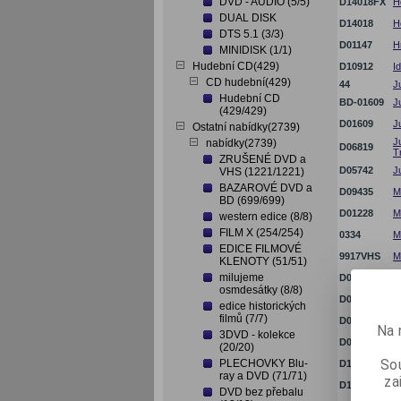
DVD - AUDIO (5/5)
D14018FX
H
DUAL DISK
D14018
H
DTS 5.1 (3/3)
D01147
H
MINIDISK (1/1)
Hudební CD(429)
D10912
I
CD hudební(429)
44
J
Hudební CD
BD-01609
J
(429/429)
D01609
J
Ostatní nabídky(2739)
J
nabídky(2739)
D06819
T
ZRUŠENÉ DVD a
D05742
J
VHS (1221/1221)
BAZAROVÉ DVD a
D09435
M
BD (699/699)
D01228
M
western edice (8/8)
FILM X (254/254)
0334
M
EDICE FILMOVÉ
9917VHS
M
KLENOTY (51/51)
milujeme
D02153
M
osmdesátky (8/8)
D08643
M
edice historických
filmů (7/7)
D05674
M
Na 
3DVD - kolekce
D01966
N
(20/20)
Sou
PLECHOVKY Blu-
D12960
N
ray a DVD (71/71)
za
D12960PS
N
DVD bez přebalu