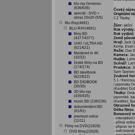
blu-ray červenec
(636/636)
Český náze
speciál - DVD +
Originální n
obraz 20x20 (5/5)
CZ Titulky
Blu-Ray(4691)
Žánr:
akční
BLU-RAY(4691)
Rok výroby:
filmy BD
Rok vydání:
(4377/4377)
Země původ
Hrají:
Jack Qu
UHD / ULTRA HD
Kemp, Evan H
(621/621)
Režie:
Dan B
Mastered in 4K
Kamera:
Jac
(32/32)
Hudba:
Lorn
české filmy na BD
Scénář:
Lar
(174/174)
Produkce:
J
Sam Speiser,
BD steelbook
Zvukové fo
(622/622)
5.1 / francou
BD DIGIBOOK
/ japonsky Do
(30/30)
(Kastilie) Do
3D blu-ray
Titulky:
česk
(435/435)
japonské, ka
music BD (236/236)
(Kastilie), š
Obrazové f
dokumentární BD
Délka filmu:
(91/91)
Bonusový ma
premium edice
- interaktivn
(11/11)
- přímá volb
Filmy na DVD(22828)
- připrav se 
- svět bolest
DVD filmy(22828)