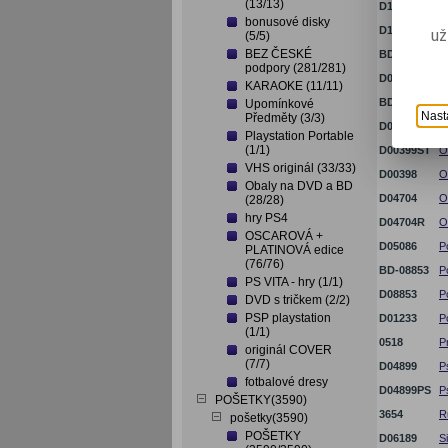
(13/13)
D13507
N
bonusové disky
D13507PS
N
už
(5/5)
BEZ ČESKÉ
BD-08255
N
podpory (281/281)
D08255
N
KARAOKE (11/11)
BD-00399
O
Upomínkové
Nast
Předměty (3/3)
D00399
O
Playstation Portable
(1/1)
D00399ST
O
VHS originál (33/33)
D00398
O
Obaly na DVD a BD
D04704
O
(28/28)
hry PS4
D04704R
O
OSCAROVÁ +
D05086
P
PLATINOVÁ edice
(76/76)
BD-08853
Po
PS VITA - hry (1/1)
D08853
P
DVD s tričkem (2/2)
PSP playstation
D01233
P
(1/1)
0518
P
originál COVER
(7/7)
D04899
P
fotbalové dresy
D04899PS
P
POŠETKY(3590)
3654
R
pošetky(3590)
POŠETKY
D06189
S