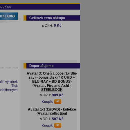
cookies
Celková cena nákupu
s DPH:
0 Kč
Doporučujeme
Avatar 3: Oheň a popel 3x(Blu-
ray) - bonus disk (4K UHD +
BLU-RAY + BD BONUS)
čit výrobek
(Avatar: Fire and Ash) -
Tisk
STEELBOOK
 oblíbených
s DPH:
989 Kč
Avatar 1-3 3x(DVD) - kolekce
(Avatar collection)
s DPH:
587 Kč