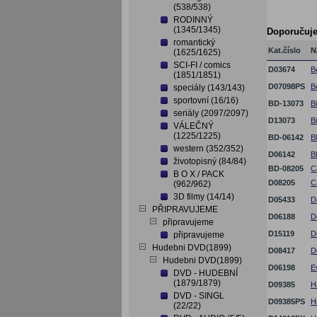
(538/538)
RODINNÝ
(1345/1345)
Doporučuj
romantický
Kat.číslo
N
(1625/1625)
SCI-FI / comics
D03674
B
(1851/1851)
D07098PS
B
speciály (143/143)
sportovní (16/16)
BD-13073
B
seriály (2097/2097)
D13073
B
VÁLEČNÝ
(1225/1225)
BD-06142
B
western (352/352)
D06142
B
životopisný (84/84)
BD-08205
C
B O X / PACK
D08205
C
(962/962)
3D filmy (14/14)
D05433
D
PŘIPRAVUJEME
D06188
D
připravujeme
D15119
D
připravujeme
Hudebni DVD(1899)
D08417
D
Hudebni DVD(1899)
D06198
E
DVD - HUDEBNÍ
(1879/1879)
D09385
H
DVD - SINGL
D09385PS
H
(22/22)