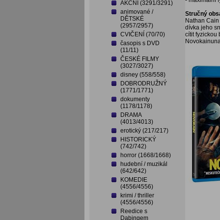
- maximální 
AKČNÍ (3291/3291)
animované /
Stručný obs
DĚTSKÉ
Nathan Cain 
(2957/2957)
dívka jeho s
CVIČENÍ (70/70)
cítit fyzickou
Novokainunap
časopis s DVD
(11/11)
ČESKÉ FILMY
(3027/3027)
disney (558/558)
DOBRODRUŽNÝ
(1771/1771)
dokumenty
(1178/1178)
DRAMA
(4013/4013)
erotický (217/217)
HISTORICKÝ
(742/742)
horror (1668/1668)
hudební / muzikál
(642/642)
KOMEDIE
(4556/4556)
krimi / thriller
(4556/4556)
Reedice s
Dabingem