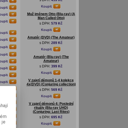
s DPH:
459 Kč
Muž jménem Otto (Blu-ray) (A
Man Called Otto)
s DPH:
579 Kč
Amatér (DVD) (The Amateur)
s DPH:
289 Kč
Amatér (Blu-ray) (The
Amateur)
s DPH:
399 Kč
V zajetí démonů 1-4 kolekce
4x(DVD) (Conjuring collection)
s DPH:
569 Kč
V zajetí démonů 4: Poslední
hají
rituály (Blu-ray UHD)
(Conjuring: Last Rites)
aném
s DPH:
695 Kč
 je