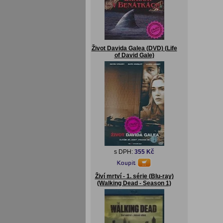
Život Davida Galea (DVD) (Life
of David Gale)
s DPH:
355 Kč
Živí mrtví - 1. série (Blu-ray)
(Walking Dead - Season 1)