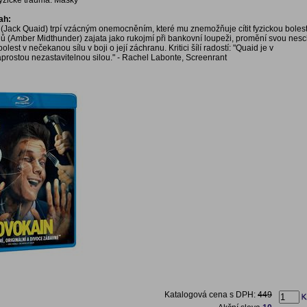
fyzické trauma: Masky
ah:
(Jack Quaid) trpí vzácným onemocněním, které mu znemožňuje cítit fyzickou bolest
nů (Amber Midthunder) zajata jako rukojmí při bankovní loupeži, promění svou nes
 bolest v nečekanou sílu v boji o její záchranu. Kritici šílí radostí: "Quaid je v
rostou nezastavitelnou silou." - Rachel Labonte, Screenrant
Katalogová cena s DPH:
449