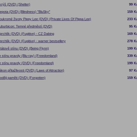
krýš (DVD) (Shelter)
99
lepota (DVD) (Blindness) "BluSky"
159
oukromé životy Pippy Lee (DVD) (Private Lives Of Pippa Lee)
233
uburbicon: Temné předměstí (DVD)
95
prchlík (DVD) (Fugitive) - CZ Dabing
169
prchlík (DVD) (Fugitive) - warner bestsellery
278
 tátově stínu (DVD) (Being Flynn)
199
e stínu pravdy (Blu-ray) (Freedomland)
339
e stínu pravdy (DVD) (Freedomland)
199
ákon přitažlivosti (DVD) (Laws of Attraction)
97
loději paměti (DVD) (Forgotten)
159