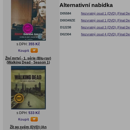
Alternativní nabídka
D05584
Nezvratný osud 1 (DVD) (Final Des
D00349ZE
Nezvratný osud 1 (DVD) (Final Des
D12238
Nezvratný osud 3 (DVD) (Final Dest
D02304
Nezvratný osud 4 (DVD) (Final Des
s DPH:
355 Kč
Živí mrtví - 1. série (Blu-ray)
(Walking Dead - Season 1)
s DPH:
533 Kč
Žít po svém (DVD) (An