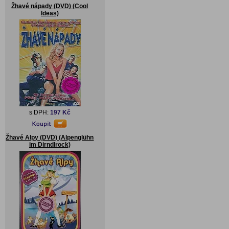
Žhavé nápady (DVD) (Cool
Ideas)
s DPH:
197 Kč
Žhavé Alpy (DVD) (Alpenglühn
im Dirndlrock)