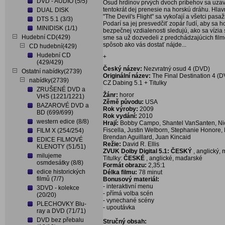
DVD - AUDIO (5/5)
Osud hrdinov prvých dvoch príbehov sa uzavre
tentokrát dej prenesie na horskú dráhu. Hl
DUAL DISK
"The Devil's Flight" sa vykoľají a všetci pa
DTS 5.1 (3/3)
Podarí sa jej presvedčiť zopár ľudí, aby sa ho
MINIDISK (1/1)
bezpečnej vzdialenosti sledujú, ako sa vízi
Hudební CD(429)
sme sa už dozvedeli z predchádzajúcich filmo
spôsob ako vás dostať nájde...
CD hudební(429)
Hudební CD
+
(429/429)
Český název:
Nezvratný osud 4 (DVD)
Ostatní nabídky(2739)
Originální název:
The Final Destination 4 (
nabídky(2739)
CZ Dabing 5.1 + Titulky
ZRUŠENÉ DVD a
Žánr:
horor
VHS (1221/1221)
Zěmě původu:
USA
BAZAROVÉ DVD a
Rok výroby:
2009
BD (699/699)
Rok vydání:
2010
western edice (8/8)
Hrají:
Bobby Campo, Shantel VanSanten, Nick
Fiscella, Justin Welborn, Stephanie Honore, L
FILM X (254/254)
Brendan Aguillard, Juan Kincaid
EDICE FILMOVÉ
Režie:
David R. Ellis
KLENOTY (51/51)
ZVUK Dolby Digital 5.1: ČESKÝ
, anglický,
milujeme
Titulky:
ČESKÉ
, anglické, maďarské
osmdesátky (8/8)
Formát obrazu:
2,35:1
edice historických
Délka filmu:
78 minut
filmů (7/7)
Bonusový materiál:
- interaktivní menu
3DVD - kolekce
- přímá volba scén
(20/20)
- vynechané scény
PLECHOVKY Blu-
- upoutávka
ray a DVD (71/71)
DVD bez přebalu
Stručný obsah: