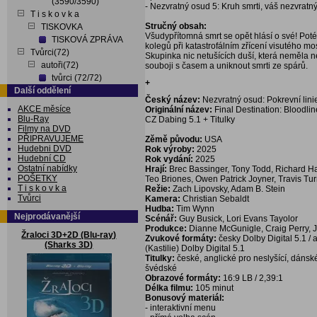
(3590/3590)
- Nezvratný osud 5: Kruh smrti, váš nezvratn
T i s k o v k a
Stručný obsah:
TISKOVKA
Všudypřítomná smrt se opět hlásí o své! Pot
TISKOVÁ ZPRÁVA
kolegů při katastrofálním zřícení visutého m
Tvůrci(72)
Skupinka nic netušících duší, která neměla n
autoři(72)
souboji s časem a uniknout smrti ze spárů.
tvůrci (72/72)
+
Další oddělení
Český název:
Nezvratný osud: Pokrevní lini
AKCE měsíce
Originální název:
Final Destination: Bloodli
Blu-Ray
CZ Dabing 5.1 + Titulky
Filmy na DVD
PŘIPRAVUJEME
Zěmě původu:
USA
Hudebni DVD
Rok výroby:
2025
Hudební CD
Rok vydání:
2025
Ostatní nabídky
Hrají:
Brec Bassinger, Tony Todd, Richard Ha
POŠETKY
Teo Briones, Owen Patrick Joyner, Travis Tu
T i s k o v k a
Režie:
Zach Lipovsky, Adam B. Stein
Tvůrci
Kamera:
Christian Sebaldt
Hudba:
Tim Wynn
Nejprodávanější
Scénář:
Guy Busick, Lori Evans Tayolor
Produkce:
Dianne McGunigle, Craig Perry, 
Žraloci 3D+2D (Blu-ray)
Zvukové formáty:
česky Dolby Digital 5.1 / 
(Sharks 3D)
(Kastilie) Dolby Digital 5.1
Titulky:
české, anglické pro neslyšící, dánské
švédské
Obrazové formáty:
16:9 LB / 2,39:1
Délka filmu:
105 minut
Bonusový materiál:
- interaktivní menu