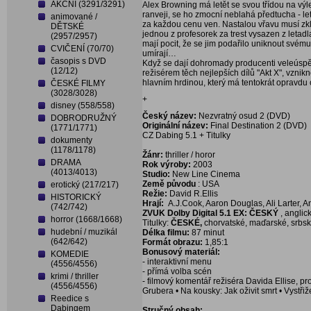
AKČNÍ (3291/3291)
Alex Browning má letět se svou třídou na výl
ranveji, se ho zmocní neblahá předtucha - let
animované /
za každou cenu ven. Nastalou vřavu musí zkl
DĚTSKÉ
jednou z profesorek za trest vysazen z letadla
(2957/2957)
mají pocit, že se jim podařilo uniknout své
CVIČENÍ (70/70)
umírají…
časopis s DVD
Když se dají dohromady producenti veleúspěš
(12/12)
režisérem těch nejlepších dílů "Akt X", vznik
hlavním hrdinou, který má tentokrát opravdu
ČESKÉ FILMY
(3028/3028)
+
disney (558/558)
Český název:
Nezvratný osud 2 (DVD)
DOBRODRUŽNÝ
Originální název:
Final Destination 2 (DVD)
(1771/1771)
CZ Dabing 5.1 + Titulky
dokumenty
(1178/1178)
Žánr:
thriller / horor
DRAMA
Rok výroby:
2003
(4013/4013)
Studio:
New Line Cinema
Země původu
: USA
erotický (217/217)
Režie:
David R.Ellis
HISTORICKÝ
Hrají:
A.J.Cook, Aaron Douglas, Ali Larter, And
(742/742)
ZVUK Dolby Digital 5.1 EX: ČESKÝ
, anglic
horror (1668/1668)
Titulky:
ČESKÉ,
chorvatské, maďarské, srbské
hudební / muzikál
Délka filmu:
87 minut
(642/642)
Formát obrazu:
1,85:1
Bonusový materiál:
KOMEDIE
- interaktivní menu
(4556/4556)
- přímá volba scén
krimi / thriller
- filmový komentář režiséra Davida Ellise, 
(4556/4556)
Grubera • Na kousky: Jak oživit smrt • Vystř
Reedice s
Dabingem
Stručný obsah: