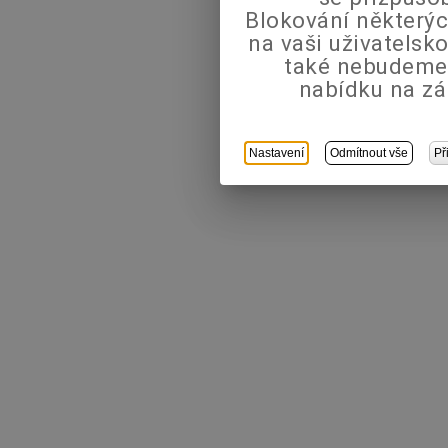
Blokování některýc
na vaši uživatels
také nebudeme
nabídku na zá
Nastavení
Odmítnout vše
Př