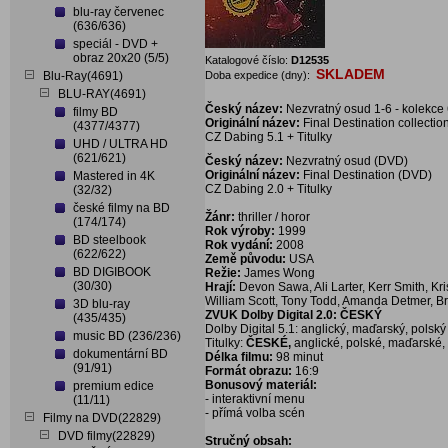
blu-ray červenec
(636/636)
speciál - DVD +
obraz 20x20 (5/5)
Katalogové číslo:
D12535
SKLADEM
Blu-Ray(4691)
Doba expedice (dny):
BLU-RAY(4691)
Český název:
Nezvratný osud 1-6 - kolekce
filmy BD
Originální název:
Final Destination collecti
(4377/4377)
CZ Dabing 5.1 + Titulky
UHD / ULTRA HD
(621/621)
Český název:
Nezvratný osud (DVD)
Originální název:
Final Destination (DVD)
Mastered in 4K
CZ Dabing 2.0 + Titulky
(32/32)
české filmy na BD
Žánr:
thriller / horor
(174/174)
Rok výroby:
1999
BD steelbook
Rok vydání:
2008
(622/622)
Země původu:
USA
BD DIGIBOOK
Režie:
James Wong
(30/30)
Hrají:
Devon Sawa, Ali Larter, Kerr Smith, K
William Scott, Tony Todd, Amanda Detmer, 
3D blu-ray
ZVUK Dolby Digital 2.0: ČESKÝ
(435/435)
Dolby Digital 5.1: anglický, maďarský, polský
music BD (236/236)
Titulky:
ČESKÉ,
anglické, polské, maďarské, .
dokumentární BD
Délka filmu:
98 minut
(91/91)
Formát obrazu:
16:9
Bonusový materiál:
premium edice
- interaktivní menu
(11/11)
- přímá volba scén
Filmy na DVD(22829)
DVD filmy(22829)
Stručný obsah: