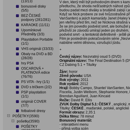
(13/13)
V den, který měl být pohodovým dnem s ka
předtuchu, že shoda nešťastných náhod způso
bonusové disky
budou padat mezi diváky a brutálně zabijí i
(5/5)
Když se Nick probere ze své hrůzostrašné pře
BEZ ČESKÉ
VanSanten) a jejich kamarády Janet (Haley 
podpory (281/281)
jen vteřiny před tím, než se Nickova strašná 
KARAOKE (11/11)
že se jim povedlo podvést smrt, ale bohužel p
Upomínkové
přeživší ze závodů umírají jeden po druhém, a
Předměty (3/3)
podvést smrt - a tentokrát definitivně - ješt
Film je posledním pokračováním série „Nezv
Playstation Portable
nabídne velmi děsivou, vzrušující jízdu.
(1/1)
VHS originál (33/33)
+
Obaly na DVD a BD
Český název:
Nezvratný osud 5 (DVD)
(28/28)
Originální název:
The Final Destination 5 (
hry PS4
CZ Dabing 5.1 + Titulky
OSCAROVÁ +
Žánr:
horor
PLATINOVÁ edice
Zěmě původu:
USA
(76/76)
Rok výroby:
2011
PS VITA - hry (1/1)
Rok vydání:
2012
DVD s tričkem (2/2)
Hrají:
Bobby Campo, Shantel VanSanten, Nick
Fiscella, Justin Welborn, Stephanie Honore, L
PSP playstation
Brendan Aguillard, Juan Kincaid
(1/1)
Režie:
David R. Ellis
originál COVER
ZVUK Dolby Digital 5.1: ČESKÝ
, anglický, 
(7/7)
Titulky:
ČESKÉ
, maďarské, polské, anglické
fotbalové dresy
Formát obrazu:
2,35:1
POŠETKY(3590)
Délka filmu:
78 minut
Bonusový materiál:
pošetky(3590)
- interaktivní menu
POŠETKY
- přímá volba scén