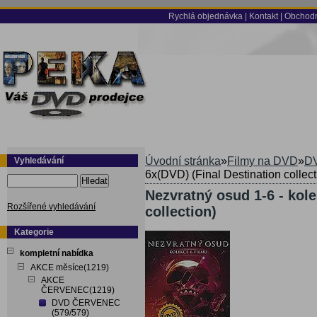
Rychlá objednávka
|
Kontakt
|
Obchodn
Úvodní stránka
»
Filmy na DVD
»
DV
Vyhledávání
6x(DVD) (Final Destination collect
Hledat
Nezvratný osud 1-6 - kole
Rozšířené vyhledávání
collection)
Kategorie
kompletní nabídka
AKCE měsíce(1219)
AKCE
ČERVENEC(1219)
DVD ČERVENEC
(579/579)