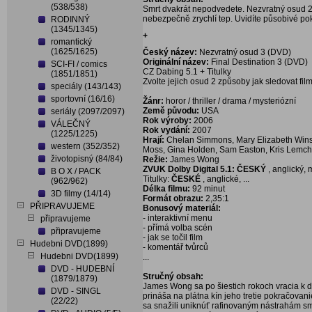
(538/538)
Smrt dvakrát nepodvedete. Nezvratný osud 2, 
nebezpečně zrychlí tep. Uvidíte působivé po
RODINNÝ
(1345/1345)
+
romantický
(1625/1625)
Český název:
Nezvratný osud 3 (DVD)
Originální název:
Final Destination 3 (DVD)
SCI-FI / comics
CZ Dabing 5.1 + Titulky
(1851/1851)
Zvolte jejich osud 2 způsoby jak sledovat film
speciály (143/143)
sportovní (16/16)
Žánr:
horor / thriller / drama / mysteriózní
Země původu:
USA
seriály (2097/2097)
Rok výroby:
2006
VÁLEČNÝ
Rok vydání:
2007
(1225/1225)
Hrají:
Chelan Simmons, Mary Elizabeth Winst
western (352/352)
Moss, Gina Holden, Sam Easton, Kris Lemche
životopisný (84/84)
Režie:
James Wong
ZVUK Dolby Digital 5.1: ČESKÝ
, anglický,
B O X / PACK
Titulky:
ČESKÉ
, anglické, ...
(962/962)
Délka filmu:
92 minut
3D filmy (14/14)
Formát obrazu:
2,35:1
PŘIPRAVUJEME
Bonusový materiál:
- interaktivní menu
připravujeme
- přímá volba scén
připravujeme
- jak se točil film
Hudebni DVD(1899)
- komentář tvůrců
Hudebni DVD(1899)
...
DVD - HUDEBNÍ
Stručný obsah:
(1879/1879)
James Wong sa po šiestich rokoch vracia k 
DVD - SINGL
prináša na plátna kín jeho tretie pokračovani
(22/22)
sa snažili uniknúť rafinovaným nástrahám smrt