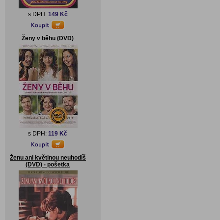
s DPH:
149 Kč
Ženy v běhu (DVD)
s DPH:
119 Kč
Ženu ani květinou neuhodíš
(DVD) - pošetka