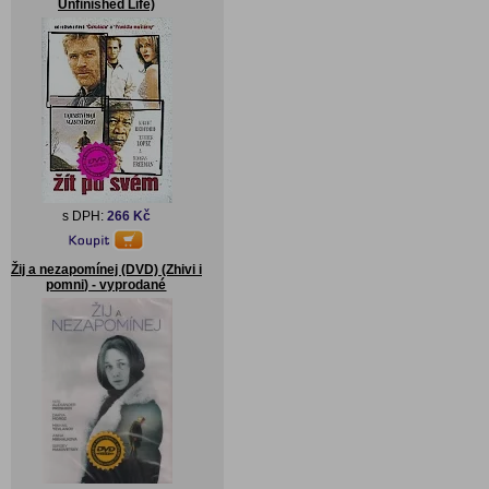
Unfinished Life)
s DPH:
266 Kč
Žij a nezapomínej (DVD) (Zhivi i
pomni) - vyprodané