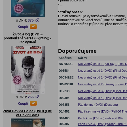
- přímá volba scén
- ...
Stručný obsah:
Hlavní hrdinkou je vysokoškolačka Stefanie, 
odhalit pravdu se vrací domů, kde se snaží na
s DPH:
375 Kč
událostí a zachránit její rodinu před nezvra
Život je boj (DVD) -
prodloužená verze (Fighting) -
CZ vydání
Doporučujeme
Kat.číslo
Název
BD-05581
Nezvratný osud 1 (Blu-ray) (Final D
D05584
Nezvratný osud 1 (DVD) (Final Dest
D00349ZE
Nezvratný osud 1 (DVD) (Final Dest
BD-09618
Nezvratný osud 2 (Blu-ray) (Final D
D12238
Nezvratný osud 3 (DVD) (Final Dest
s DPH:
266 Kč
D02304
Nezvratný osud 4 (DVD) (Final Dest
D07853
Pád do tmy (DVD) (Descent)
Život Davida Galea (DVD) (Life
D14451
Pád říše římské (DVD) (Fall Of T
of David Gale)
D04400
Pach krve (DVD) (reedice 2009)
D02307
Pach krve 3 (DVD) (Wrong Turn 3: 