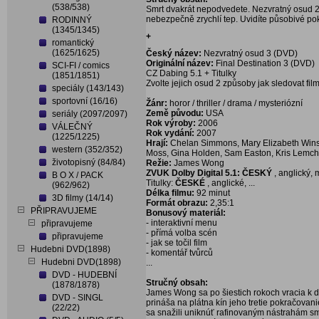
(538/538)
Smrt dvakrát nepodvedete. Nezvratný osud 2, 
nebezpečně zrychlí tep. Uvidíte působivé po
RODINNÝ
(1345/1345)
+
romantický
(1625/1625)
Český název:
Nezvratný osud 3 (DVD)
Originální název:
Final Destination 3 (DVD)
SCI-FI / comics
CZ Dabing 5.1 + Titulky
(1851/1851)
Zvolte jejich osud 2 způsoby jak sledovat film
speciály (143/143)
sportovní (16/16)
Žánr:
horor / thriller / drama / mysteriózní
Země původu:
USA
seriály (2097/2097)
Rok výroby:
2006
VÁLEČNÝ
Rok vydání:
2007
(1225/1225)
Hrají:
Chelan Simmons, Mary Elizabeth Winst
western (352/352)
Moss, Gina Holden, Sam Easton, Kris Lemche
životopisný (84/84)
Režie:
James Wong
ZVUK Dolby Digital 5.1: ČESKÝ
, anglický,
B O X / PACK
Titulky:
ČESKÉ
, anglické, ...
(962/962)
Délka filmu:
92 minut
3D filmy (14/14)
Formát obrazu:
2,35:1
PŘIPRAVUJEME
Bonusový materiál:
- interaktivní menu
připravujeme
- přímá volba scén
připravujeme
- jak se točil film
Hudebni DVD(1898)
- komentář tvůrců
Hudebni DVD(1898)
...
DVD - HUDEBNÍ
Stručný obsah:
(1878/1878)
James Wong sa po šiestich rokoch vracia k 
DVD - SINGL
prináša na plátna kín jeho tretie pokračovani
(22/22)
sa snažili uniknúť rafinovaným nástrahám smrt