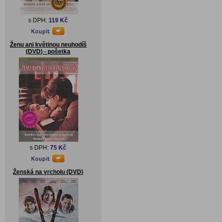
s DPH:
119 Kč
Ženu ani květinou neuhodíš
(DVD) - pošetka
s DPH:
75 Kč
Ženská na vrcholu (DVD)