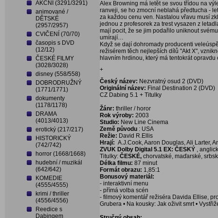
AKČNÍ (3291/3291)
Alex Browning má letět se svou třídou na výl
ranveji, se ho zmocní neblahá předtucha - let
animované /
za každou cenu ven. Nastalou vřavu musí zkl
DĚTSKÉ
jednou z profesorek za trest vysazen z letadla
(2957/2957)
mají pocit, že se jim podařilo uniknout své
CVIČENÍ (70/70)
umírají…
časopis s DVD
Když se dají dohromady producenti veleúspěš
(12/12)
režisérem těch nejlepších dílů "Akt X", vznik
hlavním hrdinou, který má tentokrát opravdu
ČESKÉ FILMY
(3028/3028)
+
disney (558/558)
Český název:
Nezvratný osud 2 (DVD)
DOBRODRUŽNÝ
Originální název:
Final Destination 2 (DVD)
(1771/1771)
CZ Dabing 5.1 + Titulky
dokumenty
(1178/1178)
Žánr:
thriller / horor
DRAMA
Rok výroby:
2003
(4013/4013)
Studio:
New Line Cinema
Země původu
: USA
erotický (217/217)
Režie:
David R.Ellis
HISTORICKÝ
Hrají:
A.J.Cook, Aaron Douglas, Ali Larter, And
(742/742)
ZVUK Dolby Digital 5.1 EX: ČESKÝ
, anglic
horror (1668/1668)
Titulky:
ČESKÉ,
chorvatské, maďarské, srbské
hudební / muzikál
Délka filmu:
87 minut
(642/642)
Formát obrazu:
1,85:1
Bonusový materiál:
KOMEDIE
- interaktivní menu
(4555/4555)
- přímá volba scén
krimi / thriller
- filmový komentář režiséra Davida Ellise, 
(4556/4556)
Grubera • Na kousky: Jak oživit smrt • Vystř
Reedice s
Dabingem
Stručný obsah: