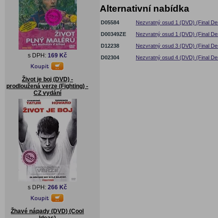
Alternativní nabídka
D05584
Nezvratný osud 1 (DVD) (Final Des
D00349ZE
Nezvratný osud 1 (DVD) (Final Des
D12238
Nezvratný osud 3 (DVD) (Final Dest
s DPH:
169 Kč
D02304
Nezvratný osud 4 (DVD) (Final Des
Život je boj (DVD) -
prodloužená verze (Fighting) -
CZ vydání
s DPH:
266 Kč
Žhavé nápady (DVD) (Cool