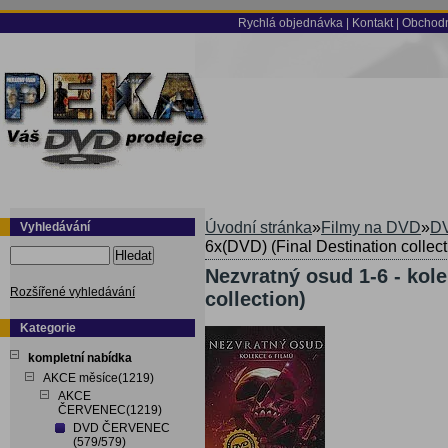
Rychlá objednávka
|
Kontakt
|
Obchodn
Úvodní stránka
»
Filmy na DVD
»
DV
Vyhledávání
6x(DVD) (Final Destination collect
Hledat
Nezvratný osud 1-6 - kole
Rozšířené vyhledávání
collection)
Kategorie
kompletní nabídka
AKCE měsíce(1219)
AKCE
ČERVENEC(1219)
DVD ČERVENEC
(579/579)