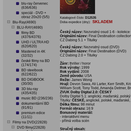
blu-ray červenec
(636/636)
speciál - DVD +
obraz 20x20 (5/5)
Katalogové číslo:
D12535
SKLADEM
Blu-Ray(4690)
Doba expedice (dny):
BLU-RAY(4690)
Český název:
Nezvratný osud 1-6 - kolekce
filmy BD
Originální název:
Final Destination collecti
(4376/4376)
CZ Dabing 5.1 + Titulky
UHD / ULTRA HD
(620/620)
Český název:
Nezvratný osud (DVD)
Originální název:
Final Destination (DVD)
Mastered in 4K
CZ Dabing 2.0 + Titulky
(32/32)
české filmy na BD
Žánr:
thriller / horor
(174/174)
Rok výroby:
1999
BD steelbook
Rok vydání:
2008
(622/622)
Země původu:
USA
BD DIGIBOOK
Režie:
James Wong
(30/30)
Hrají:
Devon Sawa, Ali Larter, Kerr Smith, K
William Scott, Tony Todd, Amanda Detmer, 
3D blu-ray
ZVUK Dolby Digital 2.0: ČESKÝ
(435/435)
Dolby Digital 5.1: anglický, maďarský, polský
music BD (236/236)
Titulky:
ČESKÉ,
anglické, polské, maďarské, .
dokumentární BD
Délka filmu:
98 minut
(91/91)
Formát obrazu:
16:9
Bonusový materiál:
premium edice
- interaktivní menu
(11/11)
- přímá volba scén
Filmy na DVD(22828)
DVD filmy(22828)
Stručný obsah: