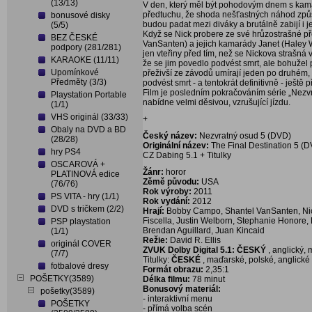
(13/13)
V den, který měl být pohodovým dnem s ka
předtuchu, že shoda nešťastných náhod způso
bonusové disky
budou padat mezi diváky a brutálně zabijí i
(5/5)
Když se Nick probere ze své hrůzostrašné pře
BEZ ČESKÉ
VanSanten) a jejich kamarády Janet (Haley 
podpory (281/281)
jen vteřiny před tím, než se Nickova strašná 
KARAOKE (11/11)
že se jim povedlo podvést smrt, ale bohužel p
Upomínkové
přeživší ze závodů umírají jeden po druhém, a
Předměty (3/3)
podvést smrt - a tentokrát definitivně - ješt
Film je posledním pokračováním série „Nezv
Playstation Portable
nabídne velmi děsivou, vzrušující jízdu.
(1/1)
VHS originál (33/33)
+
Obaly na DVD a BD
Český název:
Nezvratný osud 5 (DVD)
(28/28)
Originální název:
The Final Destination 5 (
hry PS4
CZ Dabing 5.1 + Titulky
OSCAROVÁ +
Žánr:
horor
PLATINOVÁ edice
Zěmě původu:
USA
(76/76)
Rok výroby:
2011
PS VITA - hry (1/1)
Rok vydání:
2012
DVD s tričkem (2/2)
Hrají:
Bobby Campo, Shantel VanSanten, Nick
Fiscella, Justin Welborn, Stephanie Honore, L
PSP playstation
Brendan Aguillard, Juan Kincaid
(1/1)
Režie:
David R. Ellis
originál COVER
ZVUK Dolby Digital 5.1: ČESKÝ
, anglický, 
(7/7)
Titulky:
ČESKÉ
, maďarské, polské, anglické
fotbalové dresy
Formát obrazu:
2,35:1
POŠETKY(3589)
Délka filmu:
78 minut
Bonusový materiál:
pošetky(3589)
- interaktivní menu
POŠETKY
- přímá volba scén