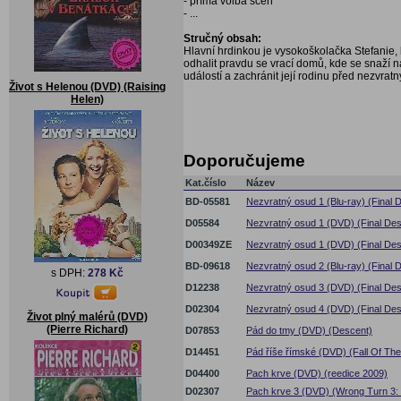
- přímá volba scén
- ...
Stručný obsah:
Hlavní hrdinkou je vysokoškolačka Stefanie, 
odhalit pravdu se vrací domů, kde se snaží na
událostí a zachránit její rodinu před nezvra
Život s Helenou (DVD) (Raising
Helen)
Doporučujeme
Kat.číslo
Název
BD-05581
Nezvratný osud 1 (Blu-ray) (Final D
D05584
Nezvratný osud 1 (DVD) (Final Dest
D00349ZE
Nezvratný osud 1 (DVD) (Final Dest
BD-09618
Nezvratný osud 2 (Blu-ray) (Final D
s DPH:
278 Kč
D12238
Nezvratný osud 3 (DVD) (Final Dest
D02304
Nezvratný osud 4 (DVD) (Final Dest
Život plný malérů (DVD)
(Pierre Richard)
D07853
Pád do tmy (DVD) (Descent)
D14451
Pád říše římské (DVD) (Fall Of T
D04400
Pach krve (DVD) (reedice 2009)
D02307
Pach krve 3 (DVD) (Wrong Turn 3: 