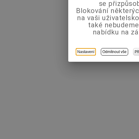
se přizpůso
Blokování některýc
na vaši uživatels
také nebudeme
nabídku na zá
Nastavení
Odmítnout vše
Př