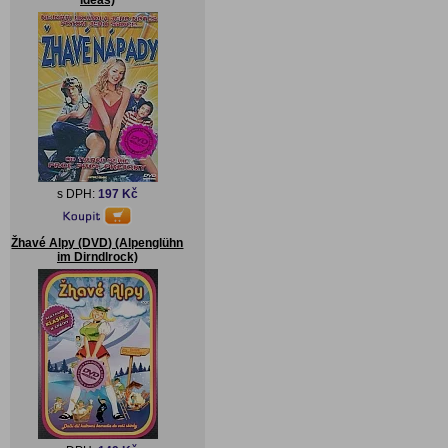
Ideas)
s DPH:
197 Kč
Žhavé Alpy (DVD) (Alpenglühn
im Dirndlrock)