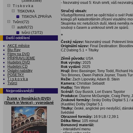
(3589/3589)
- Nezvratný osud 5: Kruh smrti, váš nezvratn
T i s k o v k a
Stručný obsah:
TISKOVKA
Všudypřítomná smrt se opět hlásí o své! Pot
TISKOVÁ ZPRÁVA
kolegů při katastrofálním zřícení visutého m
Tvůrci(72)
Skupinka nic netušících duší, která neměla n
autoři(72)
souboji s časem a uniknout smrti ze spárů.
tvůrci (72/72)
+
Další oddělení
Český název:
Nezvratný osud: Pokrevní lini
AKCE měsíce
Originální název:
Final Destination: Bloodli
Blu-Ray
CZ Dabing 5.1 + Titulky
Filmy na DVD
PŘIPRAVUJEME
Zěmě původu:
USA
Hudebni DVD
Rok výroby:
2025
Hudební CD
Rok vydání:
2025
Ostatní nabídky
Hrají:
Brec Bassinger, Tony Todd, Richard Ha
POŠETKY
Teo Briones, Owen Patrick Joyner, Travis Tu
T i s k o v k a
Režie:
Zach Lipovsky, Adam B. Stein
Tvůrci
Kamera:
Christian Sebaldt
Hudba:
Tim Wynn
Nejprodávanější
Scénář:
Guy Busick, Lori Evans Tayolor
Produkce:
Dianne McGunigle, Craig Perry, 
Žralok v Benátkách (DVD)
Zvukové formáty:
česky Dolby Digital 5.1 / 
(Shark in Venice) - vyprodané
(Kastilie) Dolby Digital 5.1
Titulky:
české, anglické pro neslyšící, dánské
švédské
Obrazové formáty:
16:9 LB / 2,39:1
Délka filmu:
105 minut
Bonusový materiál:
- interaktivní menu