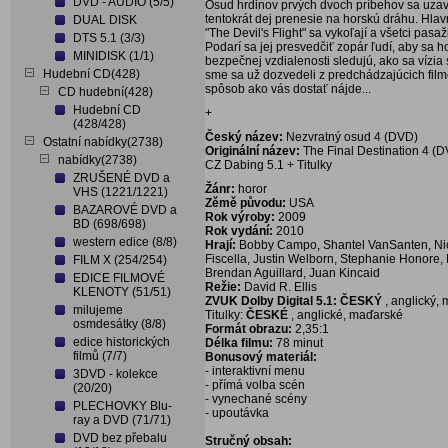
DVD - AUDIO (5/5)
Osud hrdinov prvých dvoch príbehov sa uzavre
tentokrát dej prenesie na horskú dráhu. Hl
DUAL DISK
"The Devil's Flight" sa vykoľají a všetci pa
DTS 5.1 (3/3)
Podarí sa jej presvedčiť zopár ľudí, aby sa ho
MINIDISK (1/1)
bezpečnej vzdialenosti sledujú, ako sa vízi
Hudební CD(428)
sme sa už dozvedeli z predchádzajúcich filmo
spôsob ako vás dostať nájde...
CD hudební(428)
Hudební CD
+
(428/428)
Český název:
Nezvratný osud 4 (DVD)
Ostatní nabídky(2738)
Originální název:
The Final Destination 4 (
nabídky(2738)
CZ Dabing 5.1 + Titulky
ZRUŠENÉ DVD a
Žánr:
horor
VHS (1221/1221)
Zěmě původu:
USA
BAZAROVÉ DVD a
Rok výroby:
2009
BD (698/698)
Rok vydání:
2010
western edice (8/8)
Hrají:
Bobby Campo, Shantel VanSanten, Nick
Fiscella, Justin Welborn, Stephanie Honore, L
FILM X (254/254)
Brendan Aguillard, Juan Kincaid
EDICE FILMOVÉ
Režie:
David R. Ellis
KLENOTY (51/51)
ZVUK Dolby Digital 5.1: ČESKÝ
, anglický,
milujeme
Titulky:
ČESKÉ
, anglické, maďarské
osmdesátky (8/8)
Formát obrazu:
2,35:1
edice historických
Délka filmu:
78 minut
filmů (7/7)
Bonusový materiál:
- interaktivní menu
3DVD - kolekce
- přímá volba scén
(20/20)
- vynechané scény
PLECHOVKY Blu-
- upoutávka
ray a DVD (71/71)
DVD bez přebalu
Stručný obsah: