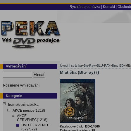
Rychlá objednávka
|
Kontakt
|
Obchodn
Úvodní stránka
»
Blu-Ray
»
BLU-RAY
»
filmy BD
»
Mlát
Vyhledávání
Mlátička (Blu-ray) ()
Hledat
Rozšířené vyhledávání
Kategorie
kompletní nabídka
AKCE měsíce(1218)
AKCE
ČERVENEC(1218)
DVD ČERVENEC
Katalogové číslo:
BD-14860
(579/579)
Doba expedice (dny):
25