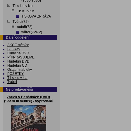
(3590/3590)
T i s k o v k a
TISKOVKA
TISKOVÁ ZPRÁVA
Tvůrci(72)
autoři(72)
tvůrci (72/72)
Další oddělení
AKCE měsíce
Blu-Ray
Filmy na DVD
PŘIPRAVUJEME
Hudebni DVD
Hudební CD
Ostatní nabídky
POŠETKY
T i s k o v k a
Tvůrci
Nejprodávanější
Žralok v Benátkách (DVD)
(Shark in Venice) - vyprodané