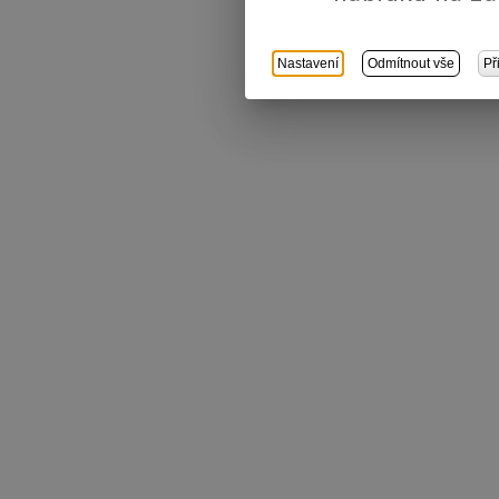
Nastavení
Odmítnout vše
Př