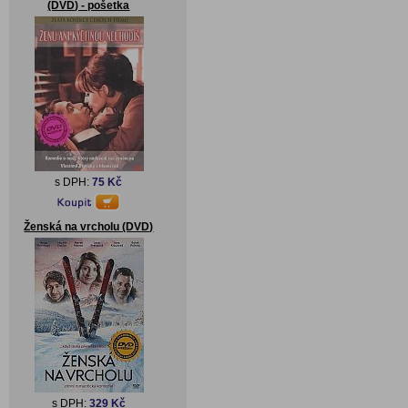
(DVD) - pošetka
s DPH:
75 Kč
Ženská na vrcholu (DVD)
s DPH:
329 Kč