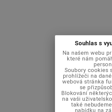
Souhlas s vy
Na našem webu pra
které nám pomáha
person
Soubory cookies s
prohlížeči na dané
webová stránka fu
se přizpůso
Blokování některýc
na vaši uživatels
také nebudeme
nabídku na zá