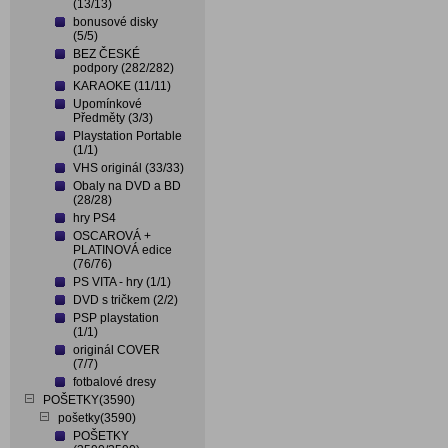
(13/13)
bonusové disky
(5/5)
BEZ ČESKÉ
podpory (282/282)
KARAOKE (11/11)
Upomínkové
Předměty (3/3)
Playstation Portable
(1/1)
VHS originál (33/33)
Obaly na DVD a BD
(28/28)
hry PS4
OSCAROVÁ +
PLATINOVÁ edice
(76/76)
PS VITA - hry (1/1)
DVD s tričkem (2/2)
PSP playstation
(1/1)
originál COVER
(7/7)
fotbalové dresy
POŠETKY(3590)
pošetky(3590)
POŠETKY