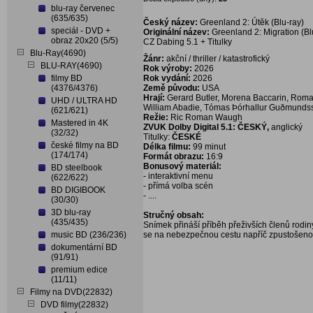
blu-ray červenec
(635/635)
Český název:
Greenland 2: Útěk (Blu-ray)
speciál - DVD +
Originální název:
Greenland 2: Migration (Bl
obraz 20x20 (5/5)
CZ Dabing 5.1 + Titulky
Blu-Ray(4690)
Žánr:
akční / thriller / katastrofický
BLU-RAY(4690)
Rok výroby:
2026
filmy BD
Rok vydání:
2026
(4376/4376)
Země původu:
USA
Hrají:
Gerard Butler, Morena Baccarin, Rom
UHD / ULTRA HD
William Abadie, Tómas Þórhallur Guðmunds
(621/621)
Režie:
Ric Roman Waugh
Mastered in 4K
ZVUK Dolby Digital 5.1:
ČESKÝ,
anglický
(32/32)
Titulky:
ČESKÉ
české filmy na BD
Délka filmu:
99 minut
(174/174)
Formát obrazu:
16:9
Bonusový materiál:
BD steelbook
- interaktivní menu
(622/622)
- přímá volba scén
BD DIGIBOOK
- ....
(30/30)
3D blu-ray
Stručný obsah:
(435/435)
Snímek přináší příběh přeživších členů rodin
music BD (236/236)
se na nebezpečnou cestu napříč zpustošeno
dokumentární BD
(91/91)
premium edice
(11/11)
Filmy na DVD(22832)
DVD filmy(22832)