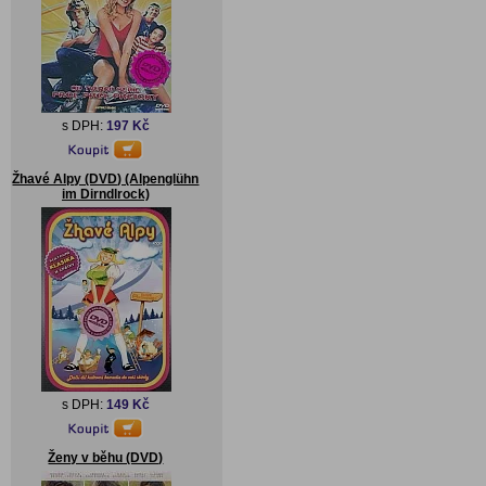
s DPH:
197 Kč
Žhavé Alpy (DVD) (Alpenglühn
im Dirndlrock)
s DPH:
149 Kč
Ženy v běhu (DVD)