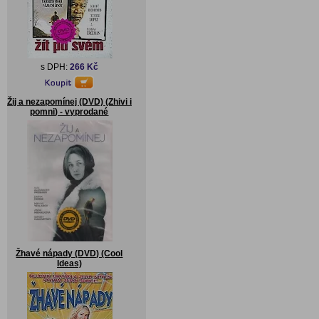
s DPH:
266 Kč
Žij a nezapomínej (DVD) (Zhivi i
pomni) - vyprodané
Žhavé nápady (DVD) (Cool
Ideas)