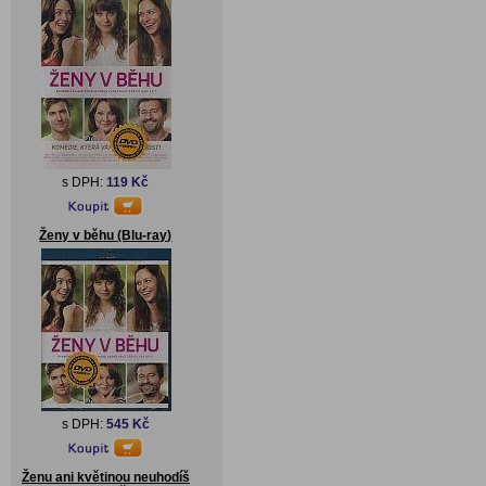
s DPH:
119 Kč
Ženy v běhu (Blu-ray)
s DPH:
545 Kč
Ženu ani květinou neuhodíš