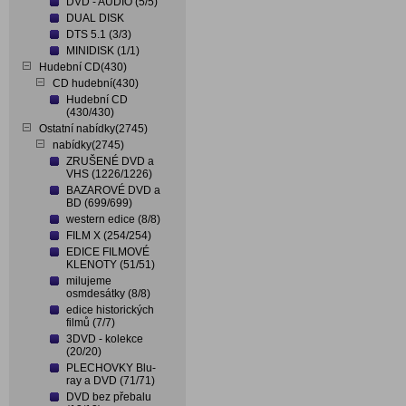
DVD - AUDIO (5/5)
DUAL DISK
DTS 5.1 (3/3)
MINIDISK (1/1)
Hudební CD(430)
CD hudební(430)
Hudební CD
(430/430)
Ostatní nabídky(2745)
nabídky(2745)
ZRUŠENÉ DVD a
VHS (1226/1226)
BAZAROVÉ DVD a
BD (699/699)
western edice (8/8)
FILM X (254/254)
EDICE FILMOVÉ
KLENOTY (51/51)
milujeme
osmdesátky (8/8)
edice historických
filmů (7/7)
3DVD - kolekce
(20/20)
PLECHOVKY Blu-
ray a DVD (71/71)
DVD bez přebalu