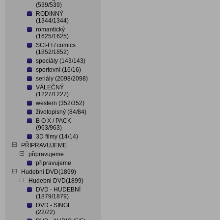
(539/539)
RODINNÝ
(1344/1344)
romantický
(1625/1625)
SCI-FI / comics
(1852/1852)
speciály (143/143)
sportovní (16/16)
seriály (2098/2098)
VÁLEČNÝ
(1227/1227)
western (352/352)
životopisný (84/84)
B O X / PACK
(963/963)
3D filmy (14/14)
PŘIPRAVUJEME
připravujeme
připravujeme
Hudebni DVD(1899)
Hudebni DVD(1899)
DVD - HUDEBNÍ
(1879/1879)
DVD - SINGL
(22/22)