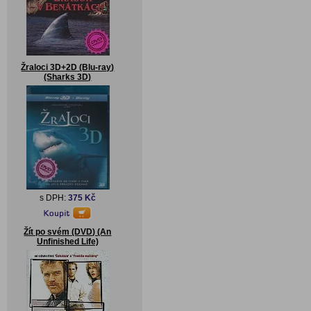
Žraloci 3D+2D (Blu-ray)
(Sharks 3D)
s DPH:
375 Kč
Žít po svém (DVD) (An
Unfinished Life)