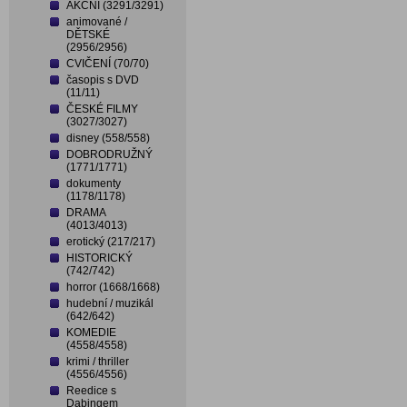
AKČNÍ (3291/3291)
animované /
DĚTSKÉ
(2956/2956)
CVIČENÍ (70/70)
časopis s DVD
(11/11)
ČESKÉ FILMY
(3027/3027)
disney (558/558)
DOBRODRUŽNÝ
(1771/1771)
dokumenty
(1178/1178)
DRAMA
(4013/4013)
erotický (217/217)
HISTORICKÝ
(742/742)
horror (1668/1668)
hudební / muzikál
(642/642)
KOMEDIE
(4558/4558)
krimi / thriller
(4556/4556)
Reedice s
Dabingem