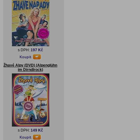
s DPH:
197 Kč
Žhavé Alpy (DVD) (Alpenglühn
im Dirndlrock)
s DPH:
149 Kč