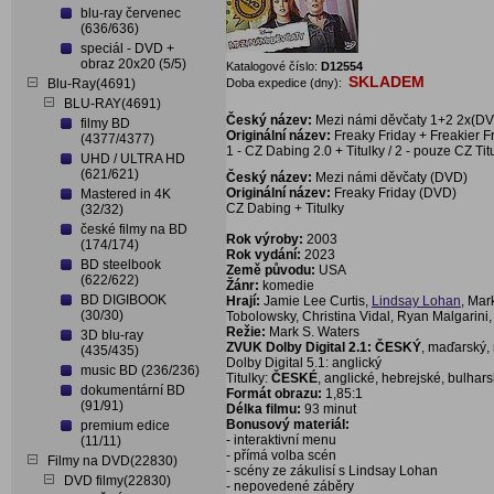
blu-ray červenec
(636/636)
speciál - DVD +
obraz 20x20 (5/5)
Katalogové číslo:
D12554
SKLADEM
Blu-Ray(4691)
Doba expedice (dny):
BLU-RAY(4691)
Český název:
Mezi námi děvčaty 1+2 2x(DVD
filmy BD
Originální název:
Freaky Friday + Freakier F
(4377/4377)
1 - CZ Dabing 2.0 + Titulky / 2 - pouze CZ Tit
UHD / ULTRA HD
(621/621)
Český název:
Mezi námi děvčaty (DVD)
Originální název:
Freaky Friday (DVD)
Mastered in 4K
CZ Dabing + Titulky
(32/32)
české filmy na BD
Rok výroby:
2003
(174/174)
Rok vydání:
2023
BD steelbook
Země původu:
USA
(622/622)
Žánr:
komedie
BD DIGIBOOK
Hrají:
Jamie Lee Curtis,
Lindsay Lohan
, Mar
(30/30)
Tobolowsky, Christina Vidal, Ryan Malgarini
Režie:
Mark S. Waters
3D blu-ray
ZVUK Dolby Digital 2.1: ČESKÝ
, maďarský, 
(435/435)
Dolby Digital 5.1: anglický
music BD (236/236)
Titulky:
ČESKÉ
, anglické, hebrejské, bulhar
dokumentární BD
Formát obrazu:
1,85:1
(91/91)
Délka filmu:
93 minut
Bonusový materiál:
premium edice
- interaktivní menu
(11/11)
- přímá volba scén
Filmy na DVD(22830)
- scény ze zákulisí s Lindsay Lohan
DVD filmy(22830)
- nepovedené záběry