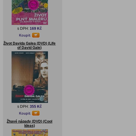
s DPH:
169 Kč
Život Davida Galea (DVD) (Life
of David Gale)
s DPH:
355 Kč
Žhavé nápady (DVD) (Cool
Ideas)