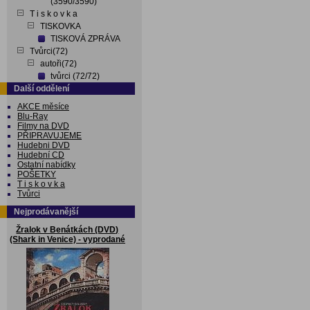
(3590/3590)
T i s k o v k a
TISKOVKA
TISKOVÁ ZPRÁVA
Tvůrci(72)
autoři(72)
tvůrci (72/72)
Další oddělení
AKCE měsíce
Blu-Ray
Filmy na DVD
PŘIPRAVUJEME
Hudebni DVD
Hudební CD
Ostatní nabídky
POŠETKY
T i s k o v k a
Tvůrci
Nejprodávanější
Žralok v Benátkách (DVD)
(Shark in Venice) - vyprodané