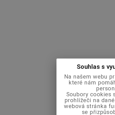
Souhlas s vy
Na našem webu pra
které nám pomáha
person
Soubory cookies s
prohlížeči na dané
webová stránka fu
se přizpůso