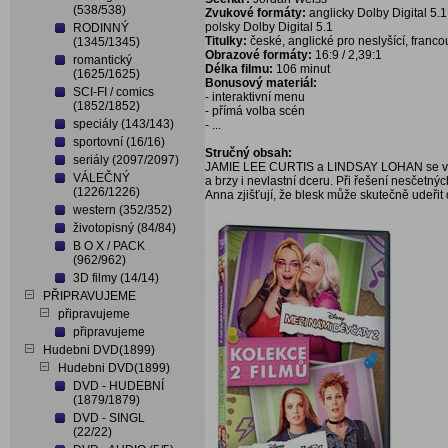
(538/538)
Zvukové formáty:
anglicky Dolby Digital 5.1
polsky Dolby Digital 5.1
RODINNÝ
Titulky:
české, anglické pro neslyšící, fran
(1345/1345)
Obrazové formáty:
16:9 / 2,39:1
romantický
Délka filmu:
106 minut
(1625/1625)
Bonusový materiál:
SCI-FI / comics
- interaktivní menu
(1852/1852)
- přímá volba scén
speciály (143/143)
- ...
sportovní (16/16)
Stručný obsah:
seriály (2097/2097)
JAMIE LEE CURTIS a LINDSAY LOHAN se vrace
VÁLEČNÝ
a brzy i nevlastní dceru. Při řešení nesčetnýc
(1226/1226)
Anna zjišťují, že blesk může skutečně udeřit 
western (352/352)
životopisný (84/84)
B O X / PACK
(962/962)
3D filmy (14/14)
PŘIPRAVUJEME
připravujeme
připravujeme
Hudebni DVD(1899)
Hudebni DVD(1899)
DVD - HUDEBNÍ
(1879/1879)
DVD - SINGL
(22/22)