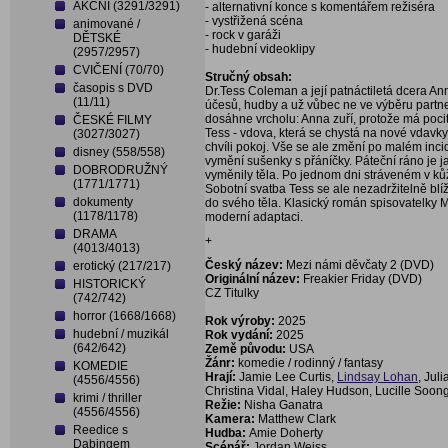
AKČNÍ (3291/3291)
- alternativní konce s komentářem režiséra
- vystřižená scéna
animované /
- rock v garáži
DĚTSKÉ
- hudební videoklipy
(2957/2957)
CVIČENÍ (70/70)
Stručný obsah:
časopis s DVD
Dr.Tess Coleman a její patnáctiletá dcera An
(11/11)
účesů, hudby a už vůbec ne ve výběru partne
dosáhne vrcholu: Anna zuří, protože má poci
ČESKÉ FILMY
Tess - vdova, která se chystá na nové vdavk
(3027/3027)
chvíli pokoj. Vše se ale změní po malém inci
disney (558/558)
vymění sušenky s přáníčky. Páteční ráno je ja
DOBRODRUŽNÝ
vyměnily těla. Po jednom dni stráveném v ků
(1771/1771)
Sobotní svatba Tess se ale nezadržitelně blí
dokumenty
do svého těla. Klasický román spisovatelky M
(1178/1178)
moderní adaptaci.
DRAMA
+
(4013/4013)
Český název:
Mezi námi děvčaty 2 (DVD)
erotický (217/217)
Originální název:
Freakier Friday (DVD)
HISTORICKÝ
CZ Titulky
(742/742)
horror (1668/1668)
Rok výroby:
2025
hudební / muzikál
Rok vydání:
2025
(642/642)
Země původu:
USA
Žánr:
komedie / rodinný / fantasy
KOMEDIE
Hrají:
Jamie Lee Curtis,
Lindsay Lohan
, Jul
(4556/4556)
Christina Vidal, Haley Hudson, Lucille Soon
krimi / thriller
Režie:
Nisha Ganatra
(4556/4556)
Kamera:
Matthew Clark
Reedice s
Hudba:
Amie Doherty
Dabingem
Scénář:
Jordan Weiss