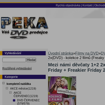
Rychlá objednávka
|
Kontakt
|
Obchodn
Úvodní stránka
»
Filmy na DVD
»
DV
Vyhledávání
2x(DVD) - kolekce 2 filmů (Freaky 
Hledat
Mezi námi děvčaty 1+2 2x
Rozšířené vyhledávání
Friday + Freakier Friday 
Kategorie
kompletní nabídka
AKCE měsíce(1219)
AKCE
ČERVENEC(1219)
DVD ČERVENEC
(579/579)