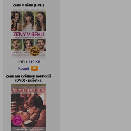
Ženy v běhu (DVD)
s DPH:
119 Kč
Ženu ani květinou neuhodíš
(DVD) - pošetka