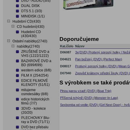
DVD - AUDIO (5/5)
DUAL DISK
DTS 5.1 (3/3)
MINIDISK (1/1)
Hudební CD(430)
CD hudební(430)
Hudební CD
(430/430)
Doporučujeme
Ostatní nabídky(2740)
nabídky(2740)
Kat.číslo
Název
ZRUŠENÉ DVD a
D06087
3x(DVD) Protivný sprostý holky / Nežá
VHS (1222/1222)
D04621
Pan božský (DVD) (Perfect Man)
BAZAROVÉ DVD a
BD (699/699)
D08017
Protivný sprostý holky (DVD) (Mean Gi
western edice (8/8)
D07940
Zpověď královny střední školy (DVD)
FILM X (254/254)
EDICE FILMOVÉ
S výrobkem se také prodá
KLENOTY (51/51)
milujeme
Plnou parou vzad! (DVD) (Boat Trip)
osmdesátky (8/8)
Příšerná tchýně (DVD) (Monster-In-Law)
edice historických
filmů (7/7)
Sexbomba od vedle (DVD) (Girl Next Door) - hvě
3DVD - kolekce
(20/20)
PLECHOVKY Blu-
ray a DVD (71/71)
DVD bez přebalu