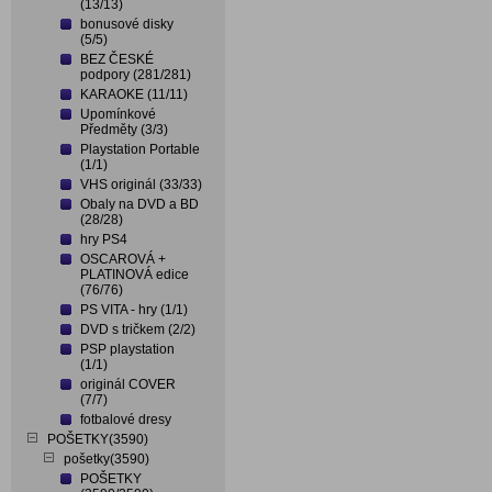
(13/13)
bonusové disky
(5/5)
BEZ ČESKÉ
podpory (281/281)
KARAOKE (11/11)
Upomínkové
Předměty (3/3)
Playstation Portable
(1/1)
VHS originál (33/33)
Obaly na DVD a BD
(28/28)
hry PS4
OSCAROVÁ +
PLATINOVÁ edice
(76/76)
PS VITA - hry (1/1)
DVD s tričkem (2/2)
PSP playstation
(1/1)
originál COVER
(7/7)
fotbalové dresy
POŠETKY(3590)
pošetky(3590)
POŠETKY