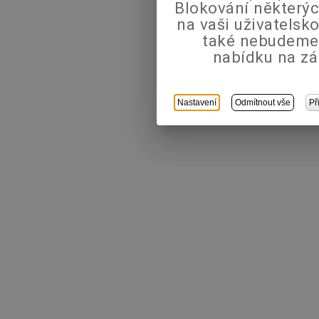
Blokování některýc
na vaši uživatels
také nebudeme
nabídku na zá
Nastavení
Odmítnout vše
Př