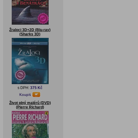
Žraloci 3D+2D (Blu-ray)
(Sharks 3D)
s DPH:
375 Kč
Život plný malérů (DVD)
(Pierre Richard)