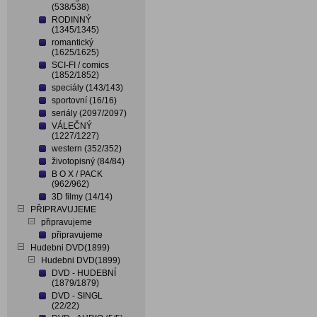
(538/538)
RODINNÝ
(1345/1345)
romantický
(1625/1625)
SCI-FI / comics
(1852/1852)
speciály (143/143)
sportovní (16/16)
seriály (2097/2097)
VÁLEČNÝ
(1227/1227)
western (352/352)
životopisný (84/84)
B O X / PACK
(962/962)
3D filmy (14/14)
PŘIPRAVUJEME
připravujeme
připravujeme
Hudebni DVD(1899)
Hudebni DVD(1899)
DVD - HUDEBNÍ
(1879/1879)
DVD - SINGL
(22/22)