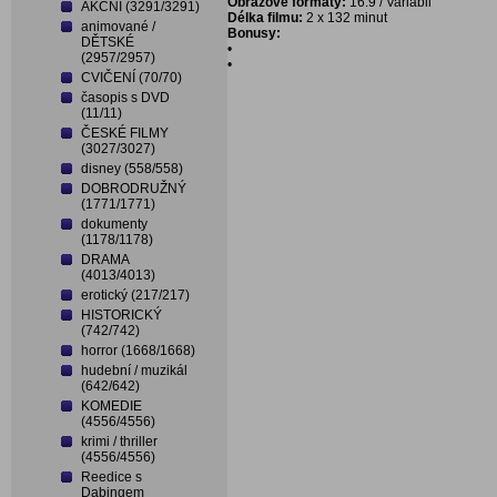
Obrazové formáty:
16:9 / Variabil
AKČNÍ (3291/3291)
Délka filmu:
2 x
132 minut
animované /
Bonusy:
DĚTSKÉ
•
(2957/2957)
•
CVIČENÍ (70/70)
časopis s DVD
(11/11)
ČESKÉ FILMY
(3027/3027)
disney (558/558)
DOBRODRUŽNÝ
(1771/1771)
dokumenty
(1178/1178)
DRAMA
(4013/4013)
erotický (217/217)
HISTORICKÝ
(742/742)
horror (1668/1668)
hudební / muzikál
(642/642)
KOMEDIE
(4556/4556)
krimi / thriller
(4556/4556)
Reedice s
Dabingem