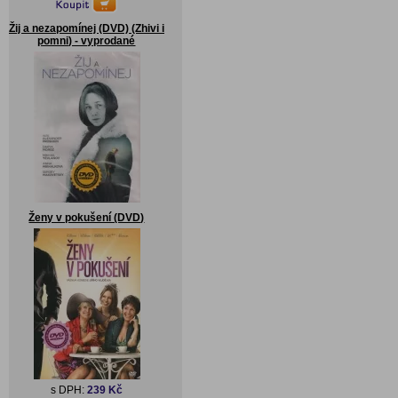
Žij a nezapomínej (DVD) (Zhivi i
pomni) - vyprodané
Ženy v pokušení (DVD)
s DPH:
239 Kč