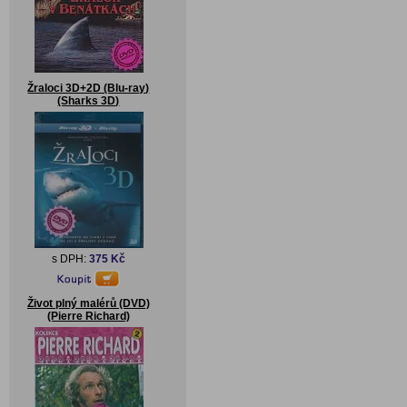
Žraloci 3D+2D (Blu-ray)
(Sharks 3D)
s DPH:
375 Kč
Život plný malérů (DVD)
(Pierre Richard)