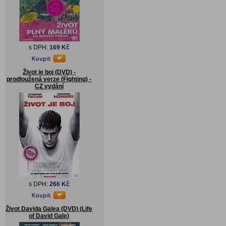
s DPH:
169 Kč
Život je boj (DVD) -
prodloužená verze (Fighting) -
CZ vydání
s DPH:
266 Kč
Život Davida Galea (DVD) (Life
of David Gale)