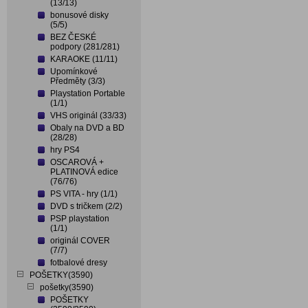
(13/13)
bonusové disky
(5/5)
BEZ ČESKÉ
podpory (281/281)
KARAOKE (11/11)
Upomínkové
Předměty (3/3)
Playstation Portable
(1/1)
VHS originál (33/33)
Obaly na DVD a BD
(28/28)
hry PS4
OSCAROVÁ +
PLATINOVÁ edice
(76/76)
PS VITA - hry (1/1)
DVD s tričkem (2/2)
PSP playstation
(1/1)
originál COVER
(7/7)
fotbalové dresy
POŠETKY(3590)
pošetky(3590)
POŠETKY