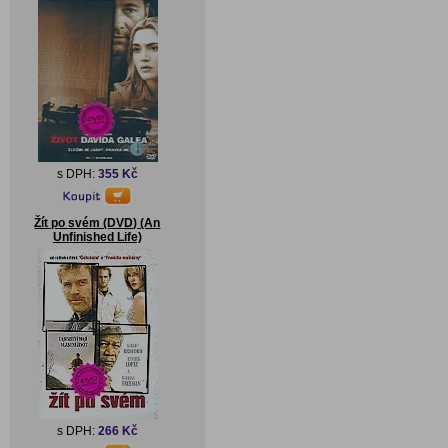
s DPH:
355 Kč
Žít po svém (DVD) (An
Unfinished Life)
s DPH:
266 Kč