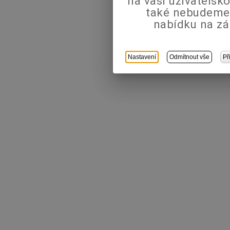
na vaši uživatels
také nebudeme
nabídku na zá
Nastavení
Odmítnout vše
Př