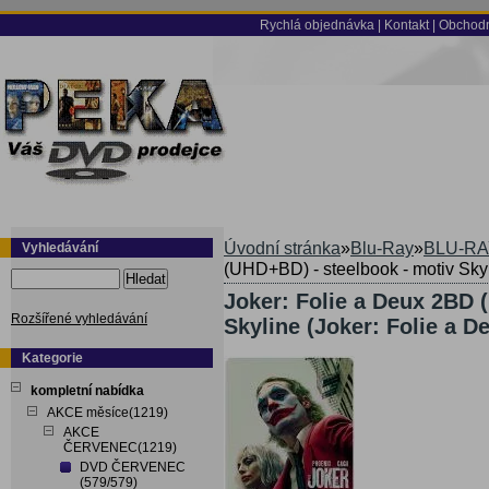
Rychlá objednávka
|
Kontakt
|
Obchodn
Úvodní stránka
»
Blu-Ray
»
BLU-RA
Vyhledávání
(UHD+BD) - steelbook - motiv Skyl
Hledat
Joker: Folie a Deux 2BD 
Rozšířené vyhledávání
Skyline (Joker: Folie a D
Kategorie
kompletní nabídka
AKCE měsíce(1219)
AKCE
ČERVENEC(1219)
DVD ČERVENEC
(579/579)