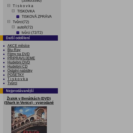
(3590/3590)
T i s k o v k a
TISKOVKA
TISKOVÁ ZPRÁVA
Tvůrci(72)
autoři(72)
tvůrci (72/72)
Další oddělení
AKCE měsíce
Blu-Ray
Filmy na DVD
PŘIPRAVUJEME
Hudebni DVD
Hudební CD
Ostatní nabídky
POŠETKY
T i s k o v k a
Tvůrci
Nejprodávanější
Žralok v Benátkách (DVD)
(Shark in Venice) - vyprodané