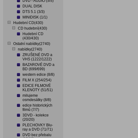
DVD - AUDIO (5/5)
DUAL DISK
DTS 5.1 (3/3)
MINIDISK (1/1)
Hudební CD(430)
CD hudební(430)
Hudební CD
(430/430)
Ostatní nabídky(2740)
nabídky(2740)
ZRUŠENÉ DVD a
VHS (1222/1222)
BAZAROVÉ DVD a
BD (699/699)
western edice (8/8)
FILM X (254/254)
EDICE FILMOVÉ
KLENOTY (51/51)
milujeme
osmdesátky (8/8)
edice historických
filmů (7/7)
3DVD - kolekce
(20/20)
PLECHOVKY Blu-
ray a DVD (71/71)
DVD bez přebalu