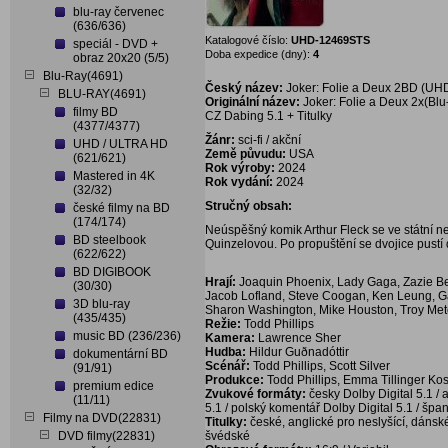
blu-ray červenec
(636/636)
Katalogové číslo:
UHD-12469STS
speciál - DVD +
Doba expedice (dny):
4
obraz 20x20 (5/5)
Blu-Ray(4691)
Český název:
Joker: Folie a Deux 2BD (UHD
BLU-RAY(4691)
Originální název:
Joker: Folie a Deux 2x(Blu
filmy BD
CZ Dabing 5.1 + Titulky
(4377/4377)
Žánr:
sci-fi / akční
UHD / ULTRA HD
Země půvudu:
USA
(621/621)
Rok výroby:
2024
Mastered in 4K
Rok vydání:
2024
(32/32)
Stručný obsah:
české filmy na BD
(174/174)
Neúspěšný komik Arthur Fleck se ve státní n
BD steelbook
Quinzelovou. Po propuštění se dvojice pustí
(622/622)
BD DIGIBOOK
Hrají:
Joaquin Phoenix, Lady Gaga, Zazie Be
(30/30)
Jacob Lofland, Steve Coogan, Ken Leung, Gattli
3D blu-ray
Sharon Washington, Mike Houston, Troy Met
(435/435)
Režie:
Todd Phillips
music BD (236/236)
Kamera:
Lawrence Sher
Hudba:
Hildur Guðnadóttir
dokumentární BD
Scénář:
Todd Phillips, Scott Silver
(91/91)
Produkce:
Todd Phillips, Emma Tillinger Kos
premium edice
Zvukové formáty:
česky Dolby Digital 5.1 / 
(11/11)
5.1 / polský komentář Dolby Digital 5.1 / špan
Filmy na DVD(22831)
Titulky:
české, anglické pro neslyšící, dánské
DVD filmy(22831)
švédské