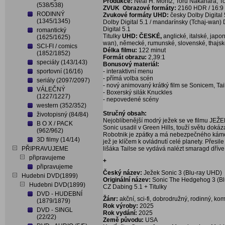
Produkce:
Neal H. Moritz, Toru Nakahara, T
(538/538)
ZVUK
Obrazové formáty:
2160 HDR / 16:9 
RODINNÝ
Zvukové formáty UHD:
česky Dolby Digital 
(1345/1345)
Dolby Digital 5.1 / mandarínsky (Tchaj-wan) D
Digital 5.1
romantický
Titulky
UHD: ČESKÉ,
anglické, italské, jap
(1625/1625)
wan), německé, rumunské, slovenské, thajs
SCI-FI / comics
Délka filmu:
122 minut
(1852/1852)
Formát obrazu:
2,39:1
speciály (143/143)
Bonusový materiál:
sportovní (16/16)
- interaktivní menu
- přímá volba scén
seriály (2097/2097)
- nový animovaný krátký film se Sonicem, T
VÁLEČNÝ
- Boxerský silák Knuckles
(1227/1227)
- nepovedené scény
western (352/352)
Stručný obsah:
životopisný (84/84)
Nejoblíbenější modrý ježek se ve filmu JEŽE
B O X / PACK
Sonic usadil v Green Hills, touží světu dokáz
(962/962)
Robotnik je zpátky a má nebezpečného kámo
3D filmy (14/14)
jež je klíčem k ovládnutí celé planety. Přes
PŘIPRAVUJEME
lišáka Tailse se vydává nalézt smaragd dřív
připravujeme
+
připravujeme
Český název:
Ježek Sonic 3 (Blu-ray UHD)
Hudebni DVD(1899)
Originální název:
Sonic The Hedgehog 3 (Bl
Hudebni DVD(1899)
CZ Dabing 5.1 + Titulky
DVD - HUDEBNÍ
Žánr:
akční, sci-fi, dobrodružný, rodinný, ko
(1879/1879)
Rok výroby:
2025
DVD - SINGL
Rok vydání:
2025
(22/22)
Země původu:
USA