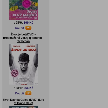
s DPH:
169 Kč
Život je boj (DVD) -
prodloužená verze (Fighting) -
CZ vydání
s DPH:
266 Kč
Život Davida Galea (DVD) (Life
of David Gale)