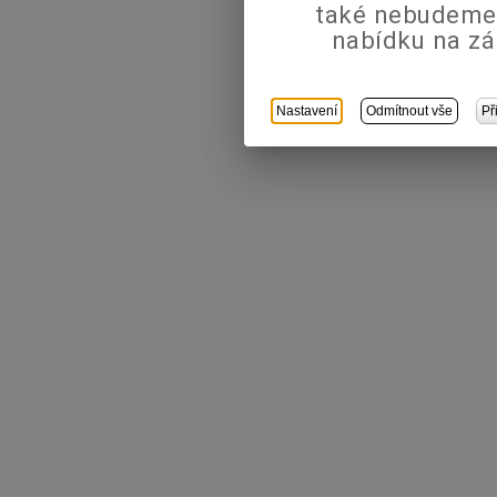
také nebudeme
nabídku na zá
Nastavení
Odmítnout vše
Př