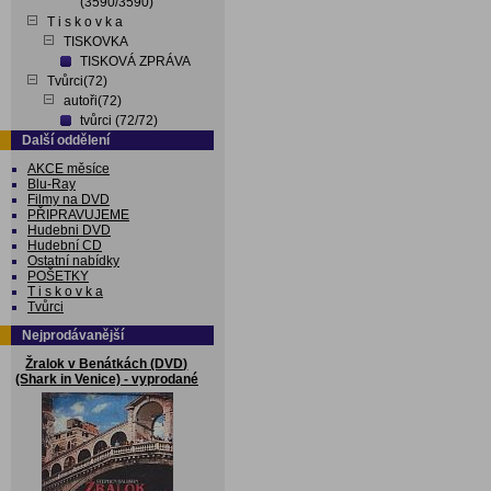
(3590/3590)
T i s k o v k a
TISKOVKA
TISKOVÁ ZPRÁVA
Tvůrci(72)
autoři(72)
tvůrci (72/72)
Další oddělení
AKCE měsíce
Blu-Ray
Filmy na DVD
PŘIPRAVUJEME
Hudebni DVD
Hudební CD
Ostatní nabídky
POŠETKY
T i s k o v k a
Tvůrci
Nejprodávanější
Žralok v Benátkách (DVD)
(Shark in Venice) - vyprodané