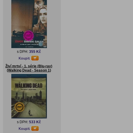
s DPH:
355 Kč
Živí mrtví - 1. série (Blu-ray)
(Walking Dead - Season 1)
s DPH:
533 Kč