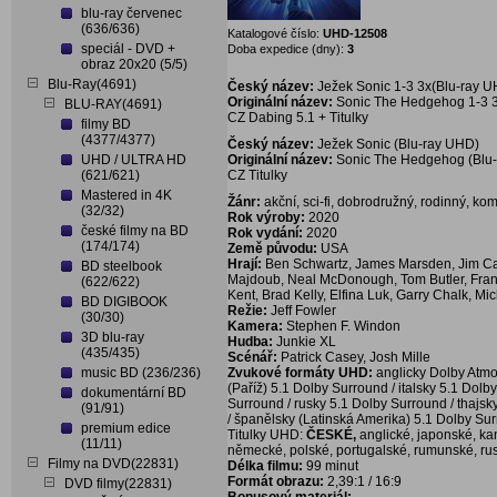
blu-ray červenec
(636/636)
Katalogové číslo:
UHD-12508
speciál - DVD +
Doba expedice (dny):
3
obraz 20x20 (5/5)
Blu-Ray(4691)
Český název:
Ježek Sonic 1-3 3x(Blu-ray 
Originální název:
Sonic The Hedgehog 1-3 3
BLU-RAY(4691)
CZ Dabing 5.1 + Titulky
filmy BD
(4377/4377)
Český název:
Ježek Sonic (Blu-ray UHD)
UHD / ULTRA HD
Originální název:
Sonic The Hedgehog (Blu
(621/621)
CZ Titulky
Mastered in 4K
Žánr:
akční, sci-fi, dobrodružný, rodinný, ko
(32/32)
Rok výroby:
2020
české filmy na BD
Rok vydání:
2020
(174/174)
Země původu:
USA
Hrají:
Ben Schwartz, James Marsden, Jim Car
BD steelbook
Majdoub, Neal McDonough, Tom Butler, Fra
(622/622)
Kent, Brad Kelly, Elfina Luk, Garry Chalk, M
BD DIGIBOOK
Režie:
Jeff Fowler
(30/30)
Kamera:
Stephen F. Windon
3D blu-ray
Hudba:
Junkie XL
(435/435)
Scénář:
Patrick Casey, Josh Mille
music BD (236/236)
Zvukové formáty UHD:
anglicky Dolby Atmo
(Paříž) 5.1 Dolby Surround / italsky 5.1 Dol
dokumentární BD
Surround / rusky 5.1 Dolby Surround / thajsk
(91/91)
/ španělsky (Latinská Amerika) 5.1 Dolby Su
premium edice
Titulky UHD:
ČESKÉ,
anglické, japonské, ka
(11/11)
německé, polské, portugalské, rumunské, rusk
Filmy na DVD(22831)
Délka filmu:
99 minut
Formát obrazu:
2,39:1 / 16:9
DVD filmy(22831)