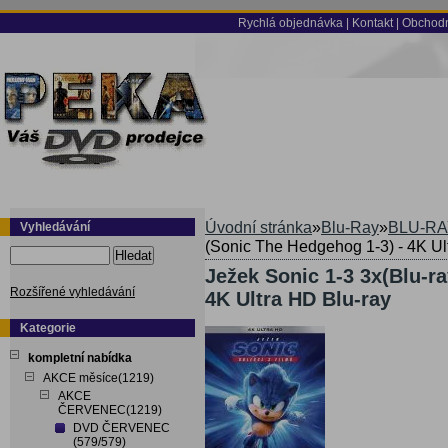
Rychlá objednávka
|
Kontakt
|
Obchodn
Úvodní stránka
»
Blu-Ray
»
BLU-RA
Vyhledávání
(Sonic The Hedgehog 1-3) - 4K Ul
Hledat
Ježek Sonic 1-3 3x(Blu-r
Rozšířené vyhledávání
4K Ultra HD Blu-ray
Kategorie
kompletní nabídka
AKCE měsíce(1219)
AKCE
ČERVENEC(1219)
DVD ČERVENEC
(579/579)