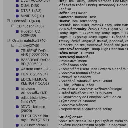
DVD - AUDIO (5/5)
Hrají:
Jim Carrey, James Marsden, Lee Majd
V českém znění:
Ondřej Brzobohatý, Bohdan 
DUAL DISK
Zahálka
DTS 5.1 (3/3)
Režie:
Jeff Fowler
MINIDISK (1/1)
Kamera:
Brandon Trost
Hudební CD(430)
Hudba:
Tom Holkenborg
Scénář:
Josh Miller, Patrick Casey, John Wit
CD hudební(430)
Zvukové formáty:
česky Dolby Digital 5.1 / 
Hudební CD
Dolby Digital 5.1 / korejsky Dolby Digital 5.
(430/430)
Digital 5.1 / polsky Dolby Digital 5.1 / španěl
Ostatní nabídky(2740)
Titulky:
české, anglické, italské, japonské,
německé, polské, slovenské, španělské (Kasti
nabídky(2740)
Obrazové formáty:
1080p High Definition / 
ZRUŠENÉ DVD a
Délka filmu:
110 minut
VHS (1222/1222)
Bonusový materiál:
BAZAROVÉ DVD a
- interaktivní menu
BD (699/699)
- přímá volba scén
western edice (8/8)
• Komentář režiséra Jeffa Fowlera a dabéra
• Sonicova rodinná zábava
FILM X (254/254)
• Přidává se Shadow
EDICE FILMOVÉ
• Shledání Robotniků: Ivo a Gerald
KLENOTY (51/51)
• Lišák, Ježura a Ježek
milujeme
• Pro lásku k Sonicovi: Režírování trilogie
osmdesátky (8/8)
• Hráná taškařice: Hraní s loutkami
• Z kryokomory do Londýna: Svět Sonica
edice historických
• Tým Sonic vs. Shadow
filmů (7/7)
• Sonicovo Vánoce
3DVD - kolekce
• Nepovedené a vynechané scény
(20/20)
PLECHOVKY Blu-
Stručný obsah:
ray a DVD (71/71)
Sonic, Knuckles a Tails jsou zpět ve svém do
DVD bez přebalu
novému impozantnímu nepříteli, Shadowovi, 