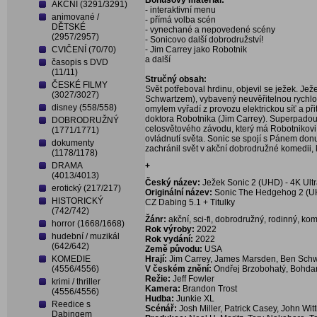
Bonusový materiál:
AKČNÍ (3291/3291)
- interaktivní menu
animované /
- přímá volba scén
DĚTSKÉ
- vynechané a nepovedené scény
(2957/2957)
- Sonicovo další dobrodružství!
CVIČENÍ (70/70)
- Jim Carrey jako Robotnik
a další
časopis s DVD
(11/11)
Stručný obsah:
ČESKÉ FILMY
Svět potřeboval hrdinu, objevil se ježek. J
(3027/3027)
Schwartzem), vybavený neuvěřitelnou rychlos
disney (558/558)
omylem vyřadí z provozu elektrickou síť a 
doktora Robotnika (Jim Carrey). Superpadou
DOBRODRUŽNÝ
celosvětového závodu, který má Robotnikovi 
(1771/1771)
ovládnutí světa. Sonic se spojí s Pánem d
dokumenty
zachránil svět v akční dobrodružné komedii, 
(1178/1178)
DRAMA
+
(4013/4013)
Český název:
Ježek Sonic 2 (UHD) - 4K Ult
erotický (217/217)
Originální název:
Sonic The Hedgehog 2 (UHD
HISTORICKÝ
CZ Dabing 5.1 + Titulky
(742/742)
Žánr:
akční, sci-fi, dobrodružný, rodinný, ko
horror (1668/1668)
Rok výroby:
2022
hudební / muzikál
Rok vydání:
2022
(642/642)
Země původu:
USA
KOMEDIE
Hrají:
Jim Carrey, James Marsden, Ben Schw
(4556/4556)
V českém znění:
Ondřej Brzobohatý, Bohdan
Režie:
Jeff Fowler
krimi / thriller
Kamera:
Brandon Trost
(4556/4556)
Hudba:
Junkie XL
Reedice s
Scénář:
Josh Miller, Patrick Casey, John Wit
Dabingem