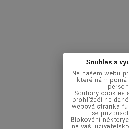
Souhlas s vy
Na našem webu pra
které nám pomáha
person
Soubory cookies s
prohlížeči na dané
webová stránka fu
se přizpůso
Blokování některýc
na vaši uživatels