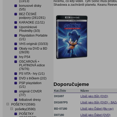
(13/13)
ničemu, co kdy viděli. Tým Sonic musí přisto
Shadowa a zachránili planetu. Keanu Reeve
bonusové disky
(5/5)
BEZ ČESKÉ
podpory (281/281)
KARAOKE (11/11)
Upomínkové
Předměty (3/3)
Playstation Portable
(1/1)
VHS originál (33/33)
Obaly na DVD a BD
(28/28)
hry PS4
OSCAROVÁ +
PLATINOVÁ edice
(76/76)
PS VITA - hry (1/1)
DVD s tričkem (2/2)
PSP playstation
Doporučujeme
(1/1)
Kat.číslo
Název
originál COVER
(7/7)
D01697
Líbáš jako Bůh (DVD)
fotbalové dresy
D01697PS
Líbáš jako Bůh (DVD) - BA
POŠETKY(3590)
BD-07180
Líbáš jako Ďábel (Blu-ray)
pošetky(3590)
POŠETKY
D07180
Líbáš jako Ďábel (DVD)