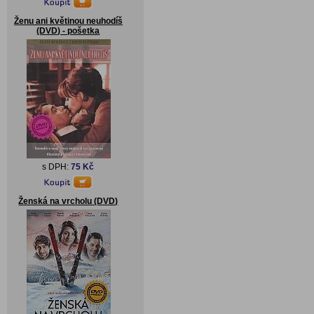
Ženu ani květinou neuhodíš
(DVD) - pošetka
s DPH:
75 Kč
Ženská na vrcholu (DVD)