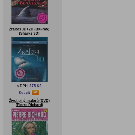
Žraloci 3D+2D (Blu-ray)
(Sharks 3D)
s DPH:
375 Kč
Život plný malérů (DVD)
(Pierre Richard)