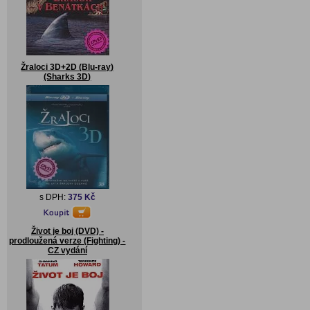
Žraloci 3D+2D (Blu-ray)
(Sharks 3D)
s DPH:
375 Kč
Život je boj (DVD) -
prodloužená verze (Fighting) -
CZ vydání