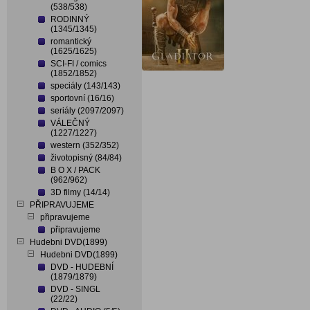
(538/538)
RODINNÝ
(1345/1345)
romantický
(1625/1625)
SCI-FI / comics
(1852/1852)
speciály (143/143)
sportovní (16/16)
seriály (2097/2097)
VÁLEČNÝ
(1227/1227)
western (352/352)
životopisný (84/84)
B O X / PACK
(962/962)
3D filmy (14/14)
PŘIPRAVUJEME
připravujeme
připravujeme
Hudebni DVD(1899)
Hudebni DVD(1899)
DVD - HUDEBNÍ
(1879/1879)
DVD - SINGL
(22/22)