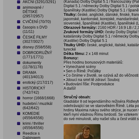
(Kanada) Dolby Digital 5.1 / francouzsky (Paří
AKČNÍ (3291/3291)
Digital 5.1 / německy Dolby Digital 5.1 / pols
animované /
španělsky (Kastilie) Dolby Digital 5.1 / špan
DĚTSKÉ
Titulky:
české, anglické, dánské, finské, fra
(2957/2957)
japonské, kantonské, korejské, mandarínské
CVIČENÍ (70/70)
slovenské, španělské (Kastilie), španělské (
časopis s DVD
Obrazové formáty:
2160 HDR / 16:9 LB / 2,
(11/11)
Zvukové formáty UHD:
česky Dolby Digital 5
katalánsky Dolby Digital 5.1 / německy Dolby
ČESKÉ FILMY
(Kastilie) Dolby Digital 5.1
(3027/3027)
Titulky UHD:
české, anglické, italské, katal
disney (558/558)
turecké
DOBRODRUŽNÝ
Délka filmu:
2 x 148 minut
(1771/1771)
Bonusy:
Přes hodinu bonusových materiálů:
dokumenty
• Vynechané scény
(1178/1178)
• Sen o Římě: Počátky
DRAMA
• Co činíme v životě, se ozývá až do věčnost
(4013/4013)
• Jdoucí na smrt tě zdraví: Souboj
erotický (217/217)
• Budování říše: Postprodukce
HISTORICKÝ
A další!
(742/742)
Stručný obsah:
horror (1668/1668)
Gladiátor II od legendárního režiséra Ridley
hudební / muzikál
odehrávající se ve starověkém Římě. Léta po
(642/642)
hrdiny Maxima rukou svého strýce, je nucen v
KOMEDIE
kteří nyní vládnou Římu tvrdostí. Se vztekem
(4556/4556)
do své minulosti, aby našel sílu a čest vrátit 
krimi / thriller
(4556/4556)
Reedice s
Dabingem