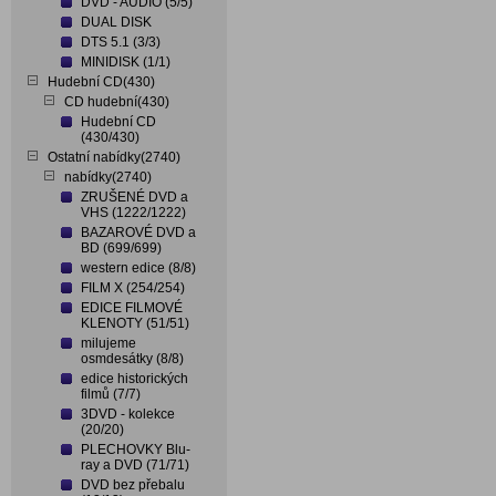
DVD - AUDIO (5/5)
DUAL DISK
DTS 5.1 (3/3)
MINIDISK (1/1)
Hudební CD(430)
CD hudební(430)
Hudební CD
(430/430)
Ostatní nabídky(2740)
nabídky(2740)
ZRUŠENÉ DVD a
VHS (1222/1222)
BAZAROVÉ DVD a
BD (699/699)
western edice (8/8)
FILM X (254/254)
EDICE FILMOVÉ
KLENOTY (51/51)
milujeme
osmdesátky (8/8)
edice historických
filmů (7/7)
3DVD - kolekce
(20/20)
PLECHOVKY Blu-
ray a DVD (71/71)
DVD bez přebalu