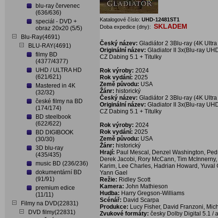
blu-ray červenec
(636/636)
Katalogové číslo:
UHD-12481ST1
speciál - DVD +
SKLADEM
Doba expedice (dny):
obraz 20x20 (5/5)
Blu-Ray(4691)
Český název:
Gladiátor 2 3Blu-ray (4K Ultra
BLU-RAY(4691)
Originální název:
Gladiator II 3x(Blu-ray UH
filmy BD
CZ Dabing 5.1 + Titulky
(4377/4377)
UHD / ULTRA HD
Rok výroby:
2024
(621/621)
Rok vydání:
2025
Země původu:
USA
Mastered in 4K
Žánr:
historický
(32/32)
Český název:
Gladiátor 2 3Blu-ray (4K Ultra
české filmy na BD
Originální název:
Gladiator II 3x(Blu-ray UH
(174/174)
CZ Dabing 5.1 + Titulky
BD steelbook
(622/622)
Rok výroby:
2024
Rok vydání:
2025
BD DIGIBOOK
Země původu:
USA
(30/30)
Žánr:
historický
3D blu-ray
Hrají:
Paul Mescal, Denzel Washington, Pedr
(435/435)
Derek Jacobi, Rory McCann, Tim McInnerny, P
music BD (236/236)
Karim, Lee Charles, Hadrian Howard, Yuval 
dokumentární BD
Yann Gael
(91/91)
Režie:
Ridley Scott
Kamera:
John Mathieson
premium edice
Hudba:
Harry Gregson-Williams
(11/11)
Scénář:
David Scarpa
Filmy na DVD(22831)
Produkce:
Lucy Fisher, David Franzoni, Mic
DVD filmy(22831)
Zvukové formáty:
česky Dolby Digital 5.1 / 