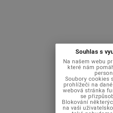
Souhlas s vy
Na našem webu pra
které nám pomáha
person
Soubory cookies s
prohlížeči na dané
webová stránka fu
se přizpůso
Blokování některýc
na vaši uživatels