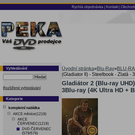
Rychlá objednávka
|
Kontakt
|
Obchodn
Úvodní stránka
»
Blu-Ray
»
BLU-RA
Vyhledávání
(Gladiator II) - Steelbook - Zlatá -
Hledat
Gladiátor 2 (Blu-ray UHD) 
Rozšířené vyhledávání
3Blu-ray (4K Ultra HD + B
Kategorie
kompletní nabídka
AKCE měsíce(1219)
AKCE
ČERVENEC(1219)
DVD ČERVENEC
(579/579)