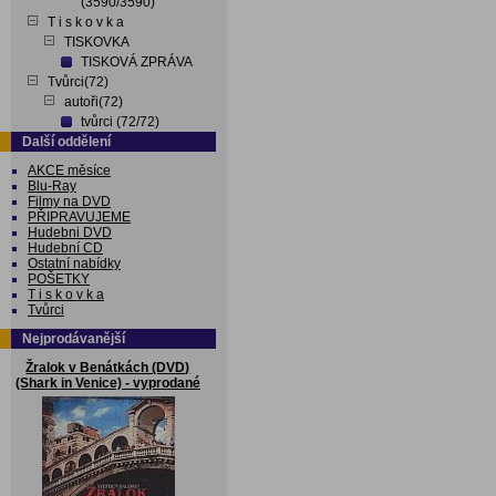
(3590/3590)
T i s k o v k a
TISKOVKA
TISKOVÁ ZPRÁVA
Tvůrci(72)
autoři(72)
tvůrci (72/72)
Další oddělení
AKCE měsíce
Blu-Ray
Filmy na DVD
PŘIPRAVUJEME
Hudebni DVD
Hudební CD
Ostatní nabídky
POŠETKY
T i s k o v k a
Tvůrci
Nejprodávanější
Žralok v Benátkách (DVD)
(Shark in Venice) - vyprodané