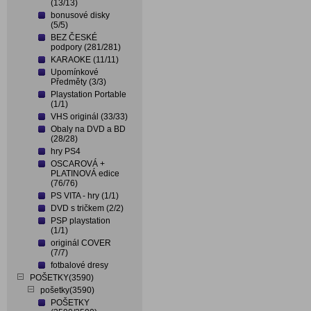
(13/13)
bonusové disky
(5/5)
BEZ ČESKÉ
podpory (281/281)
KARAOKE (11/11)
Upomínkové
Předměty (3/3)
Playstation Portable
(1/1)
VHS originál (33/33)
Obaly na DVD a BD
(28/28)
hry PS4
OSCAROVÁ +
PLATINOVÁ edice
(76/76)
PS VITA - hry (1/1)
DVD s tričkem (2/2)
PSP playstation
(1/1)
originál COVER
(7/7)
fotbalové dresy
POŠETKY(3590)
pošetky(3590)
POŠETKY