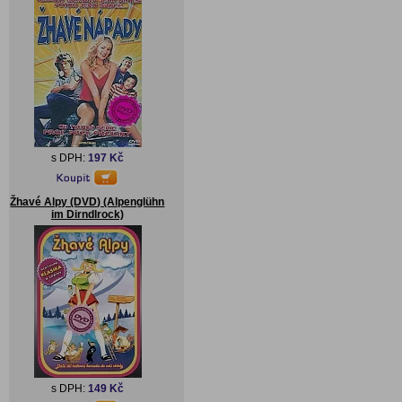
s DPH:
197 Kč
Žhavé Alpy (DVD) (Alpenglühn
im Dirndlrock)
s DPH:
149 Kč