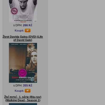
s DPH:
266 Kč
Život Davida Galea (DVD) (Life
of David Gale)
s DPH:
355 Kč
Živí mrtví - 1. série (Blu-ray)
(Walking Dead - Season 1)