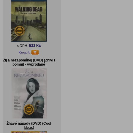
s DPH:
533 Kč
Žij a nezapomínej (DVD) (Zhivi i
pomni) - vyprodané
Žhavé nápady (DVD) (Cool
Ideas)