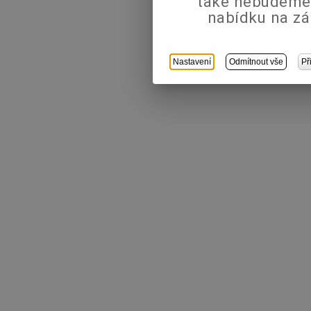
také nebudeme
nabídku na zá
Nastavení
Odmítnout vše
Př