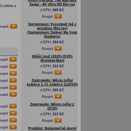
(UHD) (Furiosa: The Mad Max
Saga) - 4K Ultra HD Blu-ray
Costella a
s DPH:
489 Kč
Springsteen: Vysvoboď mě z
neznáma (Blu-ray)
(Springsteen: Deliver Me from
Nowhere)
s DPH:
394 Kč
Běžící muž (2025) (DVD)
(Running Man)
s DPH:
322 Kč
Zootropolis: Město zvířat
kolekce 1.+2. kolekce 2x(DVD)
s DPH:
395 Kč
Zootropolis: Město zvířat 2
(DVD)
s DPH:
322 Kč
Predátor: Nebezpečné území