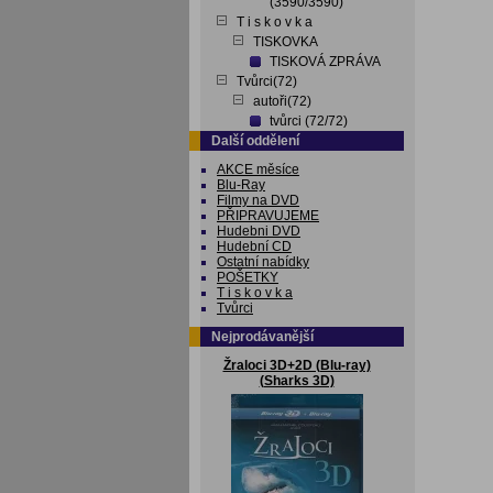
(3590/3590)
T i s k o v k a
TISKOVKA
TISKOVÁ ZPRÁVA
Tvůrci(72)
autoři(72)
tvůrci (72/72)
Další oddělení
AKCE měsíce
Blu-Ray
Filmy na DVD
PŘIPRAVUJEME
Hudebni DVD
Hudební CD
Ostatní nabídky
POŠETKY
T i s k o v k a
Tvůrci
Nejprodávanější
Žraloci 3D+2D (Blu-ray)
(Sharks 3D)