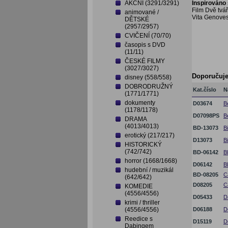
AKČNÍ (3291/3291)
Inspirováno
Film Dvě tvá
animované /
Vita Genovese
DĚTSKÉ
(2957/2957)
CVIČENÍ (70/70)
časopis s DVD
(11/11)
ČESKÉ FILMY
(3027/3027)
Doporučuj
disney (558/558)
DOBRODRUŽNÝ
Kat.číslo
N
(1771/1771)
dokumenty
D03674
B
(1178/1178)
D07098PS
B
DRAMA
(4013/4013)
BD-13073
B
erotický (217/217)
D13073
B
HISTORICKÝ
(742/742)
BD-06142
B
horror (1668/1668)
D06142
B
hudební / muzikál
BD-08205
C
(642/642)
D08205
C
KOMEDIE
(4556/4556)
D05433
D
krimi / thriller
(4556/4556)
D06188
D
Reedice s
D15119
D
Dabingem