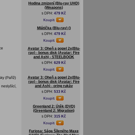
Hodina zmizení (Blu-ray UHD)
(Weapons)
s DPH:
479 Kč
Mlátička (Blu-ray) ()
s DPH:
479 Kč
ce
Avatar 3: Oheň a popel 2x(Blu-
ray) - bonus disk (Avatar: Fire
and Ash) - STEELBOOK
s DPH:
629 Kč
Avatar 3: Oheň a popel 2x(Blu-
sky (Paříž)
ray) - bonus disk (Avatar: Fire
and Ash) - oring rukáv
 neslyšící,
s DPH:
533 Kč
Greenland 2: Útěk (DVD)
(Greenland 2: Migration)
s DPH:
315 Kč
Furiosa: Sága Šíleného Maxe