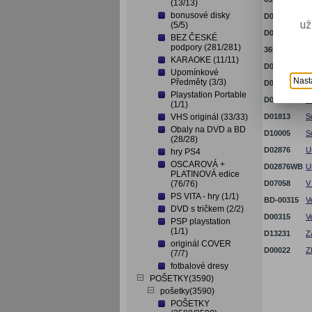
(13/13)
bonusové disky
D04899
P
už
(5/5)
D04899PS
P
BEZ ČESKÉ
podpory (281/281)
3654
R
KARAOKE (11/11)
D06189
S
Upomínkové
Nast
Předměty (3/3)
D05716
S
Playstation Portable
D02671
S
(1/1)
VHS originál (33/33)
D01813
S
Obaly na DVD a BD
D10005
S
(28/28)
D02876
U
hry PS4
OSCAROVÁ +
D02876WB
U
PLATINOVÁ edice
(76/76)
D07058
V
PS VITA - hry (1/1)
BD-00315
V
DVD s tričkem (2/2)
D00315
V
PSP playstation
(1/1)
D13231
Z
originál COVER
D00022
Z
(7/7)
fotbalové dresy
POŠETKY(3590)
pošetky(3590)
POŠETKY