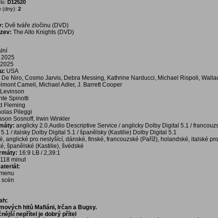
lo:
D12520
 (dny):
2
v:
Dvě tváře zločinu (DVD)
ázev:
The Alto Knights (DVD)
lní
2025
2025
u:
USA
De Niro, Cosmo Jarvis, Debra Messing, Kathrine Narducci, Michael Rispoli, Walla
mont Cameli, Michael Adler, J. Barrett Cooper
 Levinson
te Spinotti
d Fleming
olas Pileggi
ason Sosnoff, Irwin Winkler
rmáty:
anglicky 2.0.Audio Descriptive Service / anglicky Dolby Digital 5.1 / francouz
5.1 / italsky Dolby Digital 5.1 / španělsky (Kastilie) Dolby Digital 5.1
é, anglické pro neslyšící, dánské, finské, francouzské (Paříž), holandské, italské pro
é, španělské (Kastilie), švédské
ormáty:
16:9 LB / 2,39:1
118 minut
teriál:
í menu
a scén
ah:
lmových hitů Mafiáni, Irčan a Bugsy.
ější nepřítel je dobrý přítel