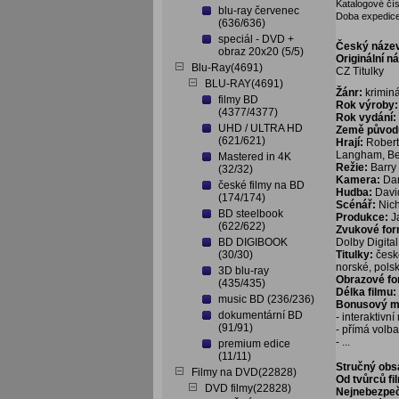
Katalogové čís
blu-ray červenec
Doba expedice
(636/636)
speciál - DVD +
Český náze
obraz 20x20 (5/5)
Originální n
Blu-Ray(4691)
CZ Titulky
BLU-RAY(4691)
Žánr:
kriminá
filmy BD
Rok výroby:
(4377/4377)
Rok vydání:
UHD / ULTRA HD
Země původ
(621/621)
Hrají:
Robert 
Langham, Bel
Mastered in 4K
Režie:
Barry
(32/32)
Kamera:
Dan
české filmy na BD
Hudba:
Davi
(174/174)
Scénář:
Nich
BD steelbook
Produkce:
J
(622/622)
Zvukové fo
BD DIGIBOOK
Dolby Digital 
(30/30)
Titulky:
česk
norské, polsk
3D blu-ray
Obrazové f
(435/435)
Délka filmu:
music BD (236/236)
Bonusový ma
dokumentární BD
- interaktivn
(91/91)
- přímá volb
- ...
premium edice
(11/11)
Stručný obs
Filmy na DVD(22828)
Od tvůrců fi
DVD filmy(22828)
Nejnebezpečn