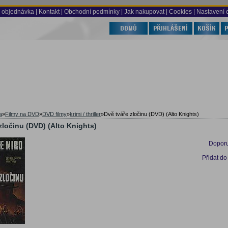
 objednávka
|
Kontakt
|
Obchodní podmínky
|
Jak nakupovat
| Cookies
| Nastavení 
a
»
Filmy na DVD
»
DVD filmy
»
krimi / thriller
»
Dvě tváře zločinu (DVD) (Alto Knights)
zločinu (DVD) (Alto Knights)
Doporu
Přidat do