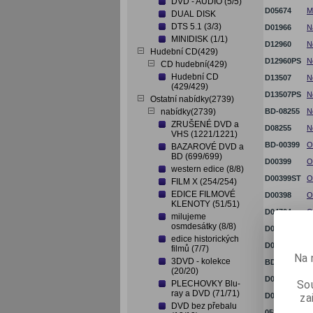
DVD - AUDIO (5/5)
D05674
M
DUAL DISK
DTS 5.1 (3/3)
D01966
N
MINIDISK (1/1)
D12960
N
Hudební CD(429)
D12960PS
N
CD hudební(429)
Hudební CD
D13507
N
(429/429)
D13507PS
N
Ostatní nabídky(2739)
nabídky(2739)
BD-08255
N
ZRUŠENÉ DVD a
D08255
N
VHS (1221/1221)
BD-00399
O
BAZAROVÉ DVD a
BD (699/699)
D00399
O
western edice (8/8)
D00399ST
O
FILM X (254/254)
EDICE FILMOVÉ
D00398
O
KLENOTY (51/51)
D04704
O
milujeme
osmdesátky (8/8)
D04704R
O
edice historických
D05086
P
filmů (7/7)
Na 
3DVD - kolekce
BD-08853
Po
(20/20)
D08853
P
Sou
PLECHOVKY Blu-
ray a DVD (71/71)
za
D01233
P
DVD bez přebalu
0518
P