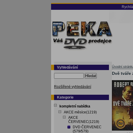
Rychlá
Úvodní stránk
Vyhledávání
Dvě tváře 
Hledat
Rozšířené vyhledávání
Kategorie
kompletní nabídka
AKCE měsíce(1219)
AKCE
ČERVENEC(1219)
DVD ČERVENEC
(579/579)