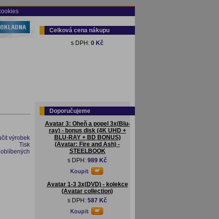
cookies
Celková cena nákupu
s DPH:
0 Kč
Doporučujeme
Avatar 3: Oheň a popel 3x(Blu-
ray) - bonus disk (4K UHD +
BLU-RAY + BD BONUS)
čit výrobek
(Avatar: Fire and Ash) -
Tisk
STEELBOOK
 oblíbených
s DPH:
989 Kč
Avatar 1-3 3x(DVD) - kolekce
(Avatar collection)
s DPH:
587 Kč