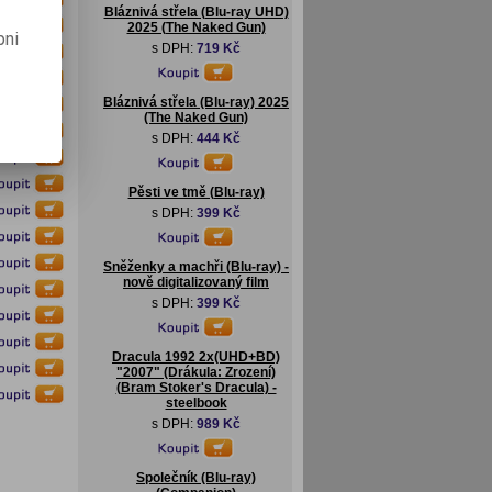
Bláznivá střela (Blu-ray UHD)
2025 (The Naked Gun)
pni
s DPH:
719 Kč
Bláznivá střela (Blu-ray) 2025
(The Naked Gun)
s DPH:
444 Kč
Pěsti ve tmě (Blu-ray)
s DPH:
399 Kč
Sněženky a machři (Blu-ray) -
nově digitalizovaný film
s DPH:
399 Kč
Dracula 1992 2x(UHD+BD)
"2007" (Drákula: Zrození)
(Bram Stoker's Dracula) -
steelbook
s DPH:
989 Kč
Společník (Blu-ray)