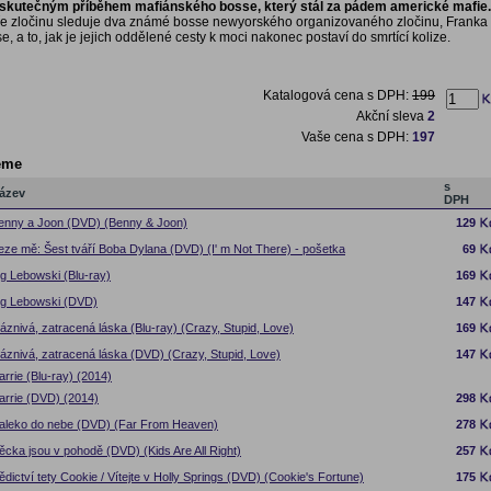
 skutečným příběhem mafiánského bosse, který stál za pádem americké mafie.
ře zločinu sleduje dva známé bosse newyorského organizovaného zločinu, Franka 
, a to, jak je jejich oddělené cesty k moci nakonec postaví do smrtící kolize.
Katalogová cena s DPH:
199
Akční sleva
2
Vaše cena s DPH:
197
eme
s
ázev
DPH
enny a Joon (DVD) (Benny & Joon)
129
eze mě: Šest tváří Boba Dylana (DVD) (I' m Not There) - pošetka
69
ig Lebowski (Blu-ray)
169
ig Lebowski (DVD)
147
láznivá, zatracená láska (Blu-ray) (Crazy, Stupid, Love)
169
láznivá, zatracená láska (DVD) (Crazy, Stupid, Love)
147
arrie (Blu-ray) (2014)
arrie (DVD) (2014)
298
aleko do nebe (DVD) (Far From Heaven)
278
ěcka jsou v pohodě (DVD) (Kids Are All Right)
257
ědictví tety Cookie / Vítejte v Holly Springs (DVD) (Cookie's Fortune)
175