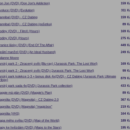
on Jon (DVD) (Don Jon's Addiction)
159
voluce (DVD) (Evolution)
311
annibal (DVD) - CZ Dabing
159
annibal (DVD) - CZ Dabing (pošetka)
89
odiny (DVD) - FilmX (Hours)
169
odiny (DVD) (Hours)
275
ranice lásky (DVD) (End Of The Affair)
449
deální manžel (DVD) (An Ideal Husband)
249
ulianne Moore
urský park 2 - Ztracený svět (Blu-ray) (Jurassic Park: The Lost Worl)
169
urský park 2 - Ztracený svět (DVD) (Jurassic Park: The Lost Worl)
99
urský park kolekce 1-3 + bonus disk 4x(DVD) - CZ Dabing (Jurassic Park Ultimate
879
rilogy)
urský park sada 4x(DVD) (Jurassic Park collection)
433
aggie má plán (DVD) (Maggie's Plan)
89
agnólia (DVD) (Magnolia) - CZ Dabing 2.0
367
agnólia (DVD) (Magnolia) "magicbox"
219
agnólia (VHS)
164
apa mého světa (DVD) (Map of the World)
189
apy ke hvězdám (DVD) (Maps to the Stars)
195