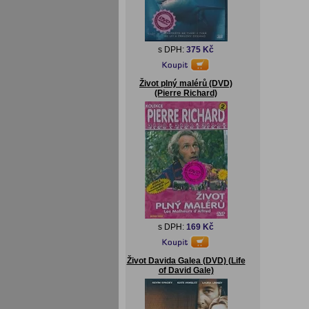
s DPH:
375 Kč
Život plný malérů (DVD)
(Pierre Richard)
s DPH:
169 Kč
Život Davida Galea (DVD) (Life
of David Gale)