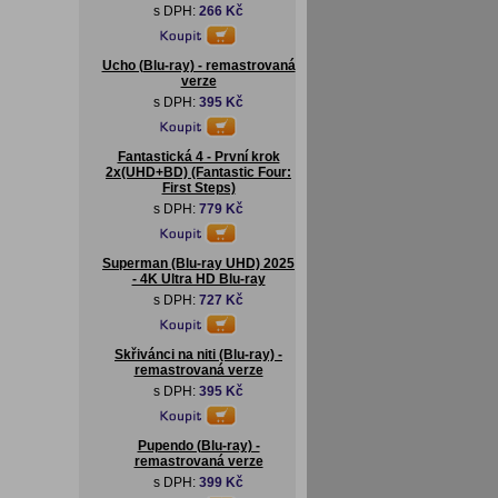
s DPH:
266 Kč
Ucho (Blu-ray) - remastrovaná
verze
s DPH:
395 Kč
Fantastická 4 - První krok
2x(UHD+BD) (Fantastic Four:
First Steps)
s DPH:
779 Kč
Superman (Blu-ray UHD) 2025
- 4K Ultra HD Blu-ray
s DPH:
727 Kč
Skřivánci na niti (Blu-ray) -
remastrovaná verze
s DPH:
395 Kč
Pupendo (Blu-ray) -
remastrovaná verze
s DPH:
399 Kč