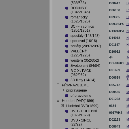
(538/538)
D08417
D
RODINNÝ
D06198
E
(1345/1345)
romantický
D09385
H
(1625/1625)
D09385PS
H
SCI-FI / comics
(1851/1851)
D14018FX
H
speciály (143/143)
D14018
H
sportovní (16/16)
D01147
H
seriály (2097/2097)
VÁLEČNÝ
D10912
I
(1225/1225)
44
J
western (352/352)
BD-01609
J
životopisný (84/84)
D01609
J
B O X / PACK
(962/962)
J
D06819
T
3D filmy (14/14)
PŘIPRAVUJEME
D05742
J
připravujeme
D09435
M
připravujeme
D01228
M
Hudebni DVD(1899)
Hudebni DVD(1899)
0334
M
DVD - HUDEBNÍ
9917VHS
M
(1879/1879)
D02153
M
DVD - SINGL
(22/22)
D08643
M