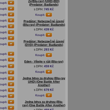
2x(Blu-ray) (UHD+BD)
(Predator: Badlands)
s DPH:
745 Kč
Predátor: Nebezpečné území
(Blu-ray) (Predator: Badlands)
s DPH:
439 Kč
Predátor: Nebezpečné území
(DVD) (Predator: Badlands)
s DPH:
293 Kč
Eden - Vítejte v ráji (Blu-ray)
s DPH:
459 Kč
Jedna bitva za druhou (Blu-ray
UHD) (One Battle After
Another)
s DPH:
679 Kč
Jedna bitva za druhou (Blu-
ray) (One Battle After Another)