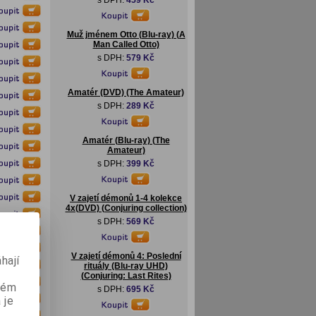
s DPH:
459 Kč
Muž jménem Otto (Blu-ray) (A
Man Called Otto)
s DPH:
579 Kč
Amatér (DVD) (The Amateur)
s DPH:
289 Kč
Amatér (Blu-ray) (The
Amateur)
s DPH:
399 Kč
V zajetí démonů 1-4 kolekce
4x(DVD) (Conjuring collection)
s DPH:
569 Kč
V zajetí démonů 4: Poslední
hají
rituály (Blu-ray UHD)
(Conjuring: Last Rites)
aném
s DPH:
695 Kč
 je