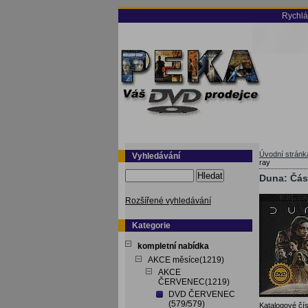
Rychlá
Úvodní stránk
Vyhledávání
ray
Hledat
Duna: Část
Rozšířené vyhledávání
Kategorie
kompletní nabídka
AKCE měsíce(1219)
AKCE
ČERVENEC(1219)
DVD ČERVENEC
(579/579)
Katalogové čís