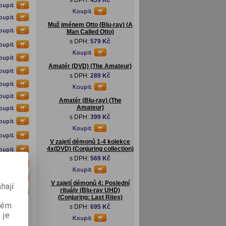
s DPH:
459 Kč
Muž jménem Otto (Blu-ray) (A
Man Called Otto)
s DPH:
579 Kč
Amatér (DVD) (The Amateur)
s DPH:
289 Kč
Amatér (Blu-ray) (The
Amateur)
s DPH:
399 Kč
V zajetí démonů 1-4 kolekce
4x(DVD) (Conjuring collection)
s DPH:
569 Kč
V zajetí démonů 4: Poslední
hají
rituály (Blu-ray UHD)
(Conjuring: Last Rites)
aném
s DPH:
695 Kč
 je