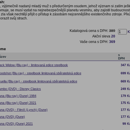
ah:
s, výjimečně nadaný mladý muž s předurčeným osudem, jehož význam si zatím ješt
uje, se musí vydat na nejnebezpečnější planetu vesmíru, aby zajistil budoucnost
ly zla však nechtějí přijít o přístup k zásobám nejcennějšího existenčního zdroje. Přeži
porazit svůj strach.
Katalogová cena s DPH:
389
Akční sleva
20
Vaše cena s DPH:
369
eme
s
ázev
DPH
ack Widow (Blu-ray) - limitovaná edice steelbook
347
oodshot (Blu-ray) - steelbook limitovaná sběratelská edice
699
uella (Blu-ray) - steelbook limitovaná sběratelská edice
669
mbo (DVD) - Disney Clasics
249
na (Blu-ray) (Dune) 1984
179
na (Blu-ray) (Dune) 2021
175
na (DVD) - FilmX (Lynch) (Dune)
177
una (DVD) (Dune)
177
una (DVD) (Dune) 2021
99