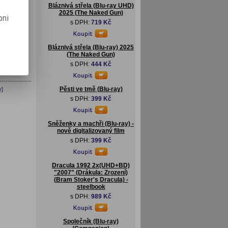
Bláznivá střela (Blu-ray UHD)
2025 (The Naked Gun)
pni
s DPH:
719 Kč
Bláznivá střela (Blu-ray) 2025
(The Naked Gun)
s DPH:
444 Kč
Pěsti ve tmě (Blu-ray)
y]
s DPH:
399 Kč
Sněženky a machři (Blu-ray) -
nově digitalizovaný film
s DPH:
399 Kč
Dracula 1992 2x(UHD+BD)
"2007" (Drákula: Zrození)
(Bram Stoker's Dracula) -
steelbook
s DPH:
989 Kč
Společník (Blu-ray)