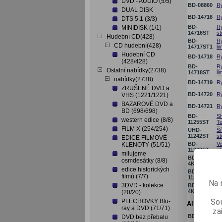
DVD - AUDIO (5/5)
BD-08860
Ry
DUAL DISK
BD-14716
Ry
DTS 5.1 (3/3)
BD-
Ry
MINIDISK (1/1)
14716ST
st
Hudební CD(428)
BD-
Ry
CD hudební(428)
14717ST1
li
Hudební CD
BD-14718
Ry
(428/428)
BD-
Ry
Ostatní nabídky(2738)
14718ST
li
nabídky(2738)
BD-14719
Ry
ZRUŠENÉ DVD a
BD-14720
Ry
VHS (1221/1221)
BAZAROVÉ DVD a
BD-14721
Ry
BD (698/698)
BD-
Sh
western edice (8/8)
11255ST
Te
FILM X (254/254)
UHD-
Ší
11242ST
st
EDICE FILMOVÉ
BD-
Ve
KLENOTY (51/51)
11269ST
sb
milujeme
BD-11269-
Ve
osmdesátky (8/8)
4KST
4K
edice historických
BD-
Vš
filmů (7/7)
11291ST
st
Na 
3DVD - kolekce
BD-11291-
Vš
4KST
li
(20/20)
Sou
PLECHOVKY Blu-
Alternativn
ray a DVD (71/71)
za
BD-14715
R
DVD bez přebalu