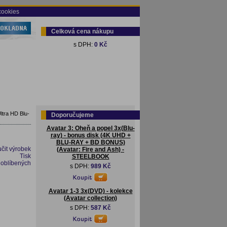
cookies
Celková cena nákupu
s DPH:
0 Kč
ltra HD Blu-
Doporučujeme
Avatar 3: Oheň a popel 3x(Blu-
ray) - bonus disk (4K UHD +
BLU-RAY + BD BONUS)
čit výrobek
(Avatar: Fire and Ash) -
Tisk
STEELBOOK
 oblíbených
s DPH:
989 Kč
Avatar 1-3 3x(DVD) - kolekce
(Avatar collection)
s DPH:
587 Kč