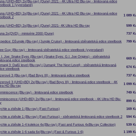
na (UHD+BD) 2x(Blu-ray) (Dune) 2021 - 4K Ultra HD Blu-ray - limitovaná edice
eelbook 1 (vyprodané)
na (UHD+BD) 2x(Blu-ray) (Dune) 2021 - 4K Ultra HD Blu-ray - limitovaná edice
1 089
eelbook 2
na (UHD+BD) 2x(Blu-ray) (Dune) 2021- 4K Ultra HD Blu-ray
599
na 2x(DVD) - minisérie 2000 (Dune)
737
pedice: Džungle (Blu-ray) (Jungle Cruise) - limitovaná sběratelská edice steelbook
799
ee Guy (Blu-ray) - limitovaná sběratelská edice steelbook (vyprodané)
 I. Joe: Snake Eyes (Blu-ray) (Snake Eyes: G.I. Joe Origins) - sběratelská
669
mitovaná edice steelbook
manji 3: Další level (Blu-ray) (Jumanji: The Next Level) - sběratelská limitovaná
674
ice steelbook
zerové 3 (Blu-ray) (Bad Boys III) - limitovaná edice steelbook
737
zerové 3 (UHD+BD) 2x(Blu-ray) (Bad Boys III) - limitovaná edice steelbook - 4K
1 099
tra HD Blu-ray
miniscence (Blu-ray) - limitovaná edice steelbook
749
miniscence (UHD+BD) 2x(Blu-ray) - limitovaná edice steelbook - 4K Ultra HD Blu-
899
y
chle a zběsile 1 (Blu-ray) (Fast Furious)
169
chle a zběsile 1 (Blu-ray) (Fast Furious) - sběratelská limitovaná edice steelbook 2
594
chle a zběsile 1-4 kolekce 4x(Blu-ray) (Fast and Furious 4xBlu-ray Collection)
539
chle a zběsile 1-6 sada 6x(Blu-ray) (Fast & Furious 1-6)
1 199