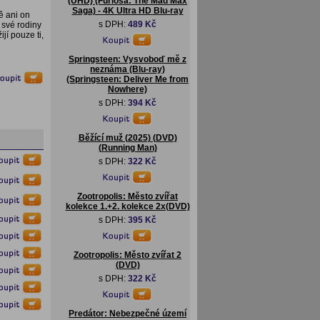
(UHD) (Furiosa: The Mad Max
Saga) - 4K Ultra HD Blu-ray
ě ani on
s DPH:
489 Kč
 své rodiny
jí pouze ti,
Springsteen: Vysvoboď mě z
neznáma (Blu-ray)
(Springsteen: Deliver Me from
Nowhere)
s DPH:
394 Kč
Běžící muž (2025) (DVD)
(Running Man)
s DPH:
322 Kč
Zootropolis: Město zvířat
kolekce 1.+2. kolekce 2x(DVD)
s DPH:
395 Kč
Zootropolis: Město zvířat 2
(DVD)
s DPH:
322 Kč
Predátor: Nebezpečné území