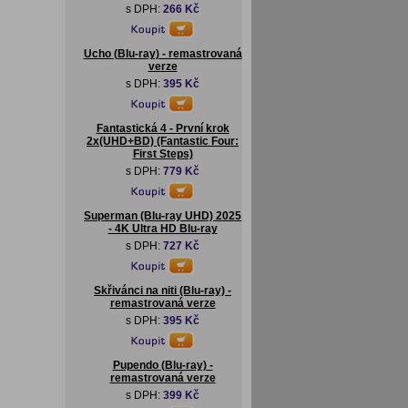
s DPH:
266 Kč
Ucho (Blu-ray) - remastrovaná
verze
s DPH:
395 Kč
Fantastická 4 - První krok
2x(UHD+BD) (Fantastic Four:
First Steps)
s DPH:
779 Kč
Superman (Blu-ray UHD) 2025
- 4K Ultra HD Blu-ray
s DPH:
727 Kč
Skřivánci na niti (Blu-ray) -
remastrovaná verze
s DPH:
395 Kč
Pupendo (Blu-ray) -
remastrovaná verze
s DPH:
399 Kč