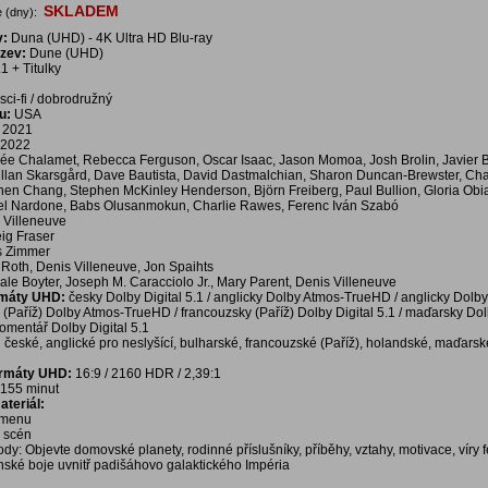
SKLADEM
 (dny):
v:
Duna (UHD) - 4K Ultra HD Blu-ray
ázev:
Dune (UHD)
1 + Titulky
 sci-fi / dobrodružný
u:
USA
2021
2022
ée Chalamet, Rebecca Ferguson, Oscar Isaac, Jason Momoa, Josh Brolin, Javier 
llan Skarsgård, Dave Bautista, David Dastmalchian, Sharon Duncan-Brewster, Cha
en Chang, Stephen McKinley Henderson, Björn Freiberg, Paul Bullion, Gloria Obia
el Nardone, Babs Olusanmokun, Charlie Rawes, Ferenc Iván Szabó
 Villeneuve
ig Fraser
 Zimmer
 Roth, Denis Villeneuve, Jon Spaihts
ale Boyter, Joseph M. Caracciolo Jr., Mary Parent, Denis Villeneuve
rmáty UHD:
česky Dolby Digital 5.1 / anglicky Dolby Atmos-TrueHD / anglicky Dolby 
 (Paříž) Dolby Atmos-TrueHD / francouzsky (Paříž) Dolby Digital 5.1 / maďarsky Dol
komentář Dolby Digital 5.1
:
české, anglické pro neslyšící, bulharské, francouzské (Paříž), holandské, maďarsk
ormáty UHD:
16:9 / 2160 HDR / 2,39:1
155 minut
teriál:
í menu
a scén
ody: Objevte domovské planety, rodinné příslušníky, příběhy, vztahy, motivace, víry 
ské boje uvnitř padišáhovo galaktického Impéria