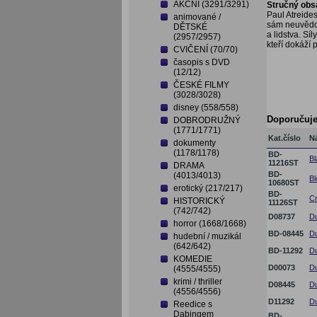
AKČNÍ (3291/3291)
Stručný obs
Paul Atreide
animované /
sám neuvědom
DĚTSKÉ
a lidstva. Sí
(2957/2957)
kteří dokáží 
CVIČENÍ (70/70)
časopis s DVD
(12/12)
ČESKÉ FILMY
(3028/3028)
disney (558/558)
Doporučuj
DOBRODRUŽNÝ
(1771/1771)
Kat.číslo
N
dokumenty
(1178/1178)
BD-
Bl
11216ST
DRAMA
BD-
(4013/4013)
Bl
10680ST
erotický (217/217)
BD-
Cr
HISTORICKÝ
11126ST
(742/742)
D08737
Du
horror (1668/1668)
BD-08445
Du
hudební / muzikál
(642/642)
BD-11292
Du
KOMEDIE
D00073
Du
(4555/4555)
krimi / thriller
D08445
D
(4556/4556)
D11292
D
Reedice s
Dabingem
BD-