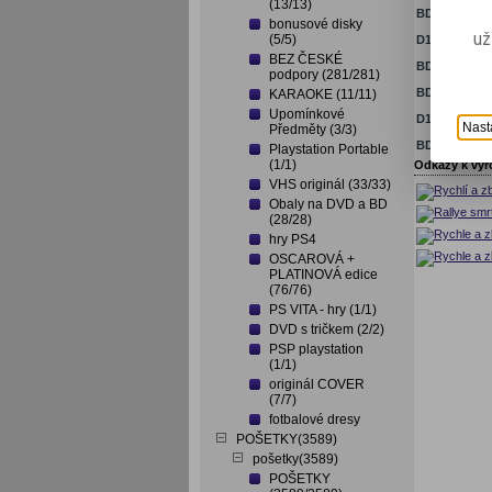
(13/13)
BD-14716
R
bonusové disky
už
(5/5)
D14717
R
BEZ ČESKÉ
BD-14718
R
podpory (281/281)
BD-14719
R
KARAOKE (11/11)
Upomínkové
D14719
R
Nast
Předměty (3/3)
BD-05030
R
Playstation Portable
(1/1)
Odkazy k vý
VHS originál (33/33)
Obaly na DVD a BD
(28/28)
hry PS4
OSCAROVÁ +
PLATINOVÁ edice
(76/76)
PS VITA - hry (1/1)
DVD s tričkem (2/2)
PSP playstation
(1/1)
originál COVER
(7/7)
fotbalové dresy
POŠETKY(3589)
pošetky(3589)
POŠETKY