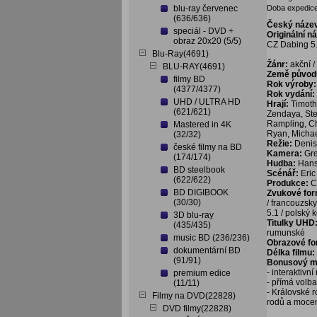
blu-ray červenec
Doba expedice
(636/636)
Český náze
speciál - DVD +
Originální n
obraz 20x20 (5/5)
CZ Dabing 5.
Blu-Ray(4691)
Žánr:
akční /
BLU-RAY(4691)
Země původ
filmy BD
Rok výroby:
(4377/4377)
Rok vydání:
UHD / ULTRA HD
Hrají:
Timoth
(621/621)
Zendaya, Ste
Rampling, Ch
Mastered in 4K
Ryan, Micha
(32/32)
Režie:
Denis
české filmy na BD
Kamera:
Gre
(174/174)
Hudba:
Hans
BD steelbook
Scénář:
Eric
(622/622)
Produkce:
C
BD DIGIBOOK
Zvukové fo
(30/30)
/ francouzsky
5.1 / polský 
3D blu-ray
Titulky UHD
(435/435)
rumunské
music BD (236/236)
Obrazové f
dokumentární BD
Délka filmu:
(91/91)
Bonusový ma
- interaktivn
premium edice
- přímá volb
(11/11)
- Královské r
Filmy na DVD(22828)
rodů a mocen
DVD filmy(22828)