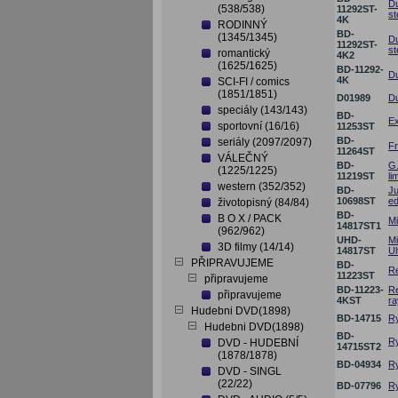
Du
(538/538)
11292ST-
st
4K
RODINNÝ
BD-
(1345/1345)
Du
11292ST-
st
romantický
4K2
(1625/1625)
BD-11292-
Du
4K
SCI-FI / comics
(1851/1851)
D01989
Du
speciály (143/143)
BD-
Ex
sportovní (16/16)
11253ST
BD-
seriály (2097/2097)
Fr
11264ST
VÁLEČNÝ
BD-
G.
(1225/1225)
11219ST
li
western (352/352)
BD-
Ju
10698ST
ed
životopisný (84/84)
BD-
B O X / PACK
Mi
14817ST1
(962/962)
UHD-
Mi
3D filmy (14/14)
14817ST
Ul
PŘIPRAVUJEME
BD-
Re
11223ST
připravujeme
BD-11223-
Re
připravujeme
4KST
ra
Hudebni DVD(1898)
BD-14715
Ry
Hudebni DVD(1898)
BD-
Ry
DVD - HUDEBNÍ
14715ST2
(1878/1878)
BD-04934
Ry
DVD - SINGL
(22/22)
BD-07796
Ry