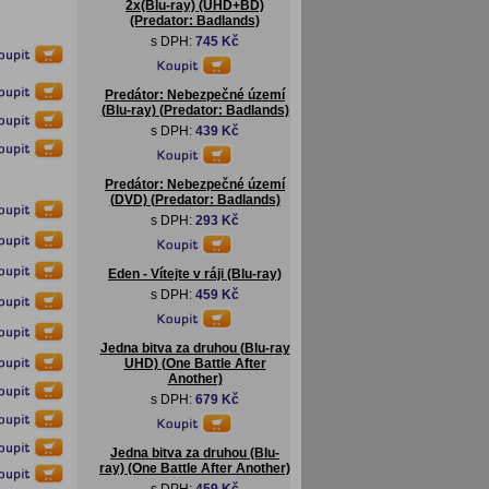
2x(Blu-ray) (UHD+BD)
(Predator: Badlands)
s DPH:
745 Kč
Predátor: Nebezpečné území
(Blu-ray) (Predator: Badlands)
s DPH:
439 Kč
Predátor: Nebezpečné území
(DVD) (Predator: Badlands)
s DPH:
293 Kč
Eden - Vítejte v ráji (Blu-ray)
s DPH:
459 Kč
Jedna bitva za druhou (Blu-ray
UHD) (One Battle After
Another)
s DPH:
679 Kč
Jedna bitva za druhou (Blu-
ray) (One Battle After Another)