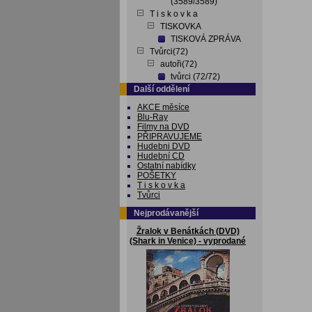
(3589/3589)
T i s k o v k a
TISKOVKA
TISKOVÁ ZPRÁVA
Tvůrci(72)
autoři(72)
tvůrci (72/72)
Další oddělení
AKCE měsíce
Blu-Ray
Filmy na DVD
PŘIPRAVUJEME
Hudebni DVD
Hudební CD
Ostatní nabídky
POŠETKY
T i s k o v k a
Tvůrci
Nejprodávanější
Žralok v Benátkách (DVD)
(Shark in Venice) - vyprodané