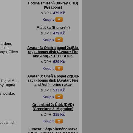
Hodina zmizení (Blu-ray UHD)
(Weapons)
s DPH:
479 Kč
Mlátička (Blu-ray) ()
s DPH:
479 Kč
Bardem,
rlotte
Avatar 3: Oheň a popel 2x(Blu-
nyo, Oliver
ray) - bonus disk (Avatar: Fire
and Ash) - STEELBOOK
s DPH:
629 Kč
Avatar 3: Oheň a popel 2x(Blu-
ray) - bonus disk (Avatar: Fire
Digital 5.1
and Ash) - oring rukáv
by Digital
s DPH:
533 Kč
é, polské,
Greenland 2: Útěk (DVD)
(Greenland 2: Migration)
s DPH:
315 Kč
feudálních
Furiosa: Sága Šíleného Maxe