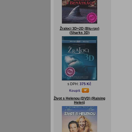
Žraloci 3D+2D (Blu-ray)
(Sharks 3D)
s DPH:
375 Kč
Život s Helenou (DVD) (Raising
Helen)