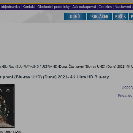
 objednávka
|
Kontakt
|
Obchodní podmínky
|
Jak nakupovat
| Cookies
| Nastavení 
a
»
Blu-Ray
»
BLU-RAY
»
UHD / ULTRA HD
»
Duna: Část první (Blu-ray UHD) (Dune) 2021- 4K U
 první (Blu-ray UHD) (Dune) 2021- 4K Ultra HD Blu-ray
Doporu
Přidat do
lo:
UHD-11292