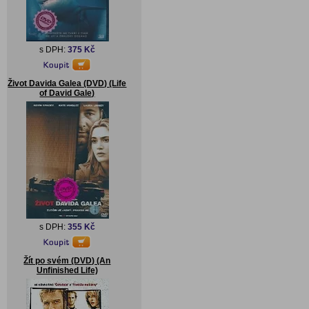
s DPH:
375 Kč
Život Davida Galea (DVD) (Life
of David Gale)
s DPH:
355 Kč
Žít po svém (DVD) (An
Unfinished Life)