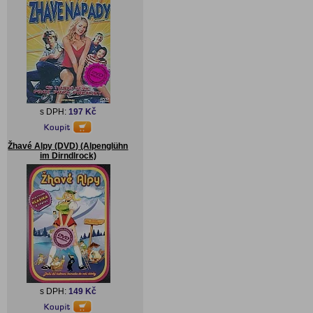
s DPH:
197 Kč
Žhavé Alpy (DVD) (Alpenglühn
im Dirndlrock)
s DPH:
149 Kč