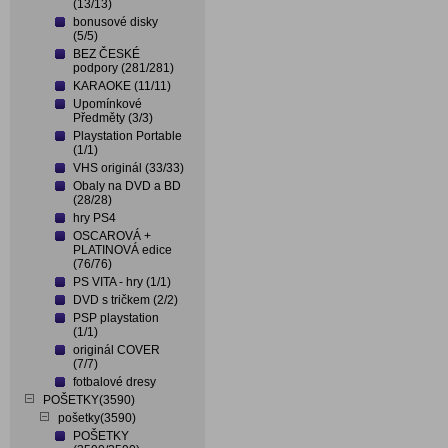
(13/13)
bonusové disky
(5/5)
BEZ ČESKÉ
podpory (281/281)
KARAOKE (11/11)
Upomínkové
Předměty (3/3)
Playstation Portable
(1/1)
VHS originál (33/33)
Obaly na DVD a BD
(28/28)
hry PS4
OSCAROVÁ +
PLATINOVÁ edice
(76/76)
PS VITA - hry (1/1)
DVD s tričkem (2/2)
PSP playstation
(1/1)
originál COVER
(7/7)
fotbalové dresy
POŠETKY(3590)
pošetky(3590)
POŠETKY