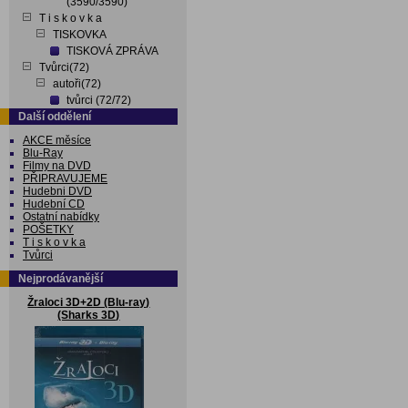
(3590/3590)
T i s k o v k a
TISKOVKA
TISKOVÁ ZPRÁVA
Tvůrci(72)
autoři(72)
tvůrci (72/72)
Další oddělení
AKCE měsíce
Blu-Ray
Filmy na DVD
PŘIPRAVUJEME
Hudebni DVD
Hudební CD
Ostatní nabídky
POŠETKY
T i s k o v k a
Tvůrci
Nejprodávanější
Žraloci 3D+2D (Blu-ray)
(Sharks 3D)