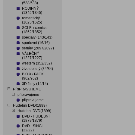
(538/538)
RODINNÝ
(1345/1345)
romantický
(1625/1625)
SCI-FI / comics
(1852/1852)
speciály (143/143)
sportovní (16/16)
seriály (2097/2097)
VÁLEČNÝ
(1227/1227)
western (352/352)
životopisný (84/84)
B O X / PACK
(962/962)
3D filmy (14/14)
PŘIPRAVUJEME
připravujeme
připravujeme
Hudebni DVD(1899)
Hudebni DVD(1899)
DVD - HUDEBNÍ
(1879/1879)
DVD - SINGL
(22/22)