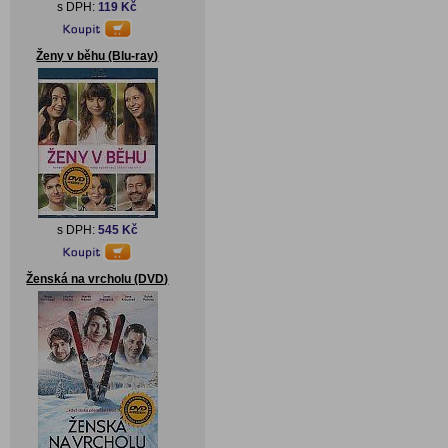
s DPH:
119 Kč
Ženy v běhu (Blu-ray)
s DPH:
545 Kč
Ženská na vrcholu (DVD)