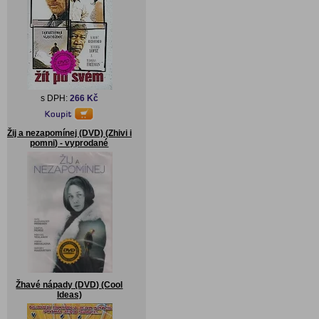
s DPH:
266 Kč
Žij a nezapomínej (DVD) (Zhivi i
pomni) - vyprodané
Žhavé nápady (DVD) (Cool
Ideas)