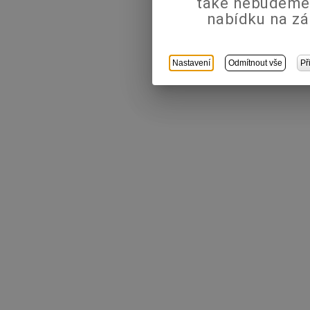
také nebudeme
nabídku na zá
Nastavení
Odmítnout vše
Př