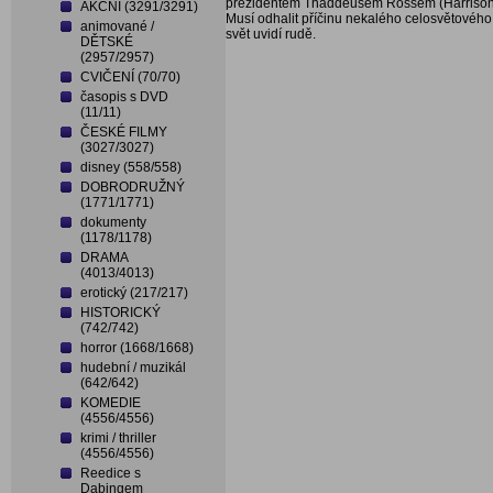
prezidentem Thaddeusem Rossem (Harrison Fo
AKČNÍ (3291/3291)
Musí odhalit příčinu nekalého celosvětového s
animované /
svět uvidí rudě.
DĚTSKÉ
(2957/2957)
CVIČENÍ (70/70)
časopis s DVD
(11/11)
ČESKÉ FILMY
(3027/3027)
disney (558/558)
DOBRODRUŽNÝ
(1771/1771)
dokumenty
(1178/1178)
DRAMA
(4013/4013)
erotický (217/217)
HISTORICKÝ
(742/742)
horror (1668/1668)
hudební / muzikál
(642/642)
KOMEDIE
(4556/4556)
krimi / thriller
(4556/4556)
Reedice s
Dabingem