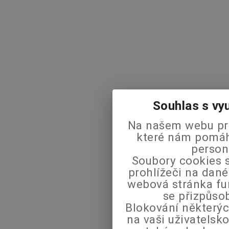
Souhlas s vy
Na našem webu pra
které nám pomáha
person
Soubory cookies s
prohlížeči na dané
webová stránka fu
se přizpůso
Blokování některýc
na vaši uživatels