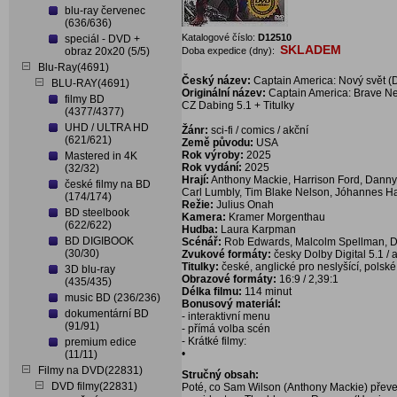
blu-ray červenec
(636/636)
Katalogové číslo:
D12510
speciál - DVD +
SKLADEM
obraz 20x20 (5/5)
Doba expedice (dny):
Blu-Ray(4691)
Český název:
Captain America: Nový svět 
BLU-RAY(4691)
Originální název:
Captain America: Brave N
filmy BD
CZ Dabing 5.1 + Titulky
(4377/4377)
UHD / ULTRA HD
Žánr:
sci-fi / comics / akční
(621/621)
Země původu:
USA
Rok výroby:
2025
Mastered in 4K
Rok vydání:
2025
(32/32)
Hrají:
Anthony Mackie, Harrison Ford, Danny
české filmy na BD
Carl Lumbly, Tim Blake Nelson, Jóhannes H
(174/174)
Režie:
Julius Onah
BD steelbook
Kamera:
Kramer Morgenthau
(622/622)
Hudba:
Laura Karpman
BD DIGIBOOK
Scénář:
Rob Edwards, Malcolm Spellman, Da
(30/30)
Zvukové formáty:
česky Dolby Digital 5.1 / 
Titulky:
české, anglické pro neslyšící, polské
3D blu-ray
Obrazové formáty:
16:9 / 2,39:1
(435/435)
Délka filmu:
114 minut
music BD (236/236)
Bonusový materiál:
dokumentární BD
- interaktivní menu
(91/91)
- přímá volba scén
- Krátké filmy:
premium edice
•
(11/11)
Filmy na DVD(22831)
Stručný obsah:
DVD filmy(22831)
Poté, co Sam Wilson (Anthony Mackie) převe