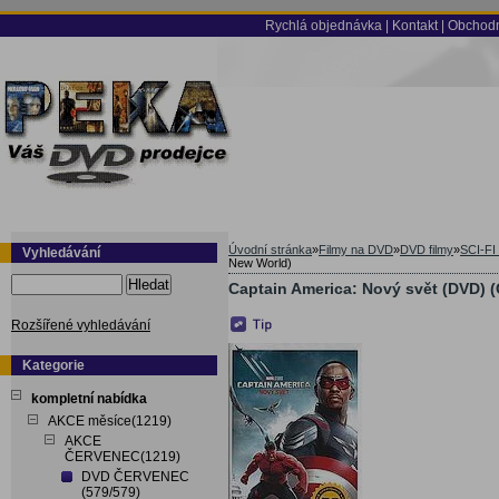
Rychlá objednávka
|
Kontakt
|
Obchodn
Úvodní stránka
»
Filmy na DVD
»
DVD filmy
»
SCI-FI
Vyhledávání
New World)
Hledat
Captain America: Nový svět (DVD) 
Rozšířené vyhledávání
Kategorie
kompletní nabídka
AKCE měsíce(1219)
AKCE
ČERVENEC(1219)
DVD ČERVENEC
(579/579)