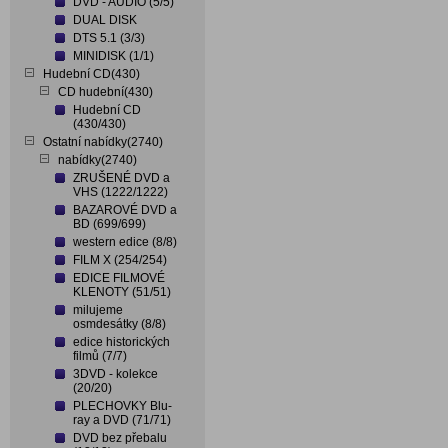
DVD - AUDIO (5/5)
DUAL DISK
DTS 5.1 (3/3)
MINIDISK (1/1)
Hudební CD(430)
CD hudební(430)
Hudební CD
(430/430)
Ostatní nabídky(2740)
nabídky(2740)
ZRUŠENÉ DVD a
VHS (1222/1222)
BAZAROVÉ DVD a
BD (699/699)
western edice (8/8)
FILM X (254/254)
EDICE FILMOVÉ
KLENOTY (51/51)
milujeme
osmdesátky (8/8)
edice historických
filmů (7/7)
3DVD - kolekce
(20/20)
PLECHOVKY Blu-
ray a DVD (71/71)
DVD bez přebalu