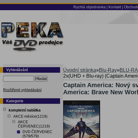
Rychlá objednávka
|
Kontakt
|
Obchodn
Úvodní stránka
»
Blu-Ray
»
BLU-RA
Vyhledávání
2x(UHD + Blu-ray) (Captain Ameri
Hledat
Captain America: Nový sv
Rozšířené vyhledávání
America: Brave New World
Kategorie
kompletní nabídka
AKCE měsíce(1219)
AKCE
ČERVENEC(1219)
DVD ČERVENEC
(579/579)