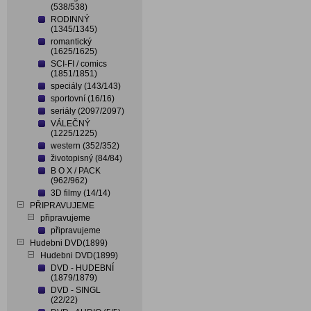
(538/538)
RODINNÝ
(1345/1345)
romantický
(1625/1625)
SCI-FI / comics
(1851/1851)
speciály (143/143)
sportovní (16/16)
seriály (2097/2097)
VÁLEČNÝ
(1225/1225)
western (352/352)
životopisný (84/84)
B O X / PACK
(962/962)
3D filmy (14/14)
PŘIPRAVUJEME
připravujeme
připravujeme
Hudebni DVD(1899)
Hudebni DVD(1899)
DVD - HUDEBNÍ
(1879/1879)
DVD - SINGL
(22/22)