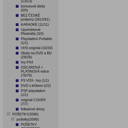
(13/13)
bonusové disky
(5/5)
BEZ ČESKÉ
podpory (281/281)
KARAOKE (11/11)
Upomínkové
Předměty (3/3)
Playstation Portable
(1/1)
VHS originál (33/33)
Obaly na DVD a BD
(28/28)
hry PS4
OSCAROVÁ +
PLATINOVÁ edice
(76/76)
PS VITA - hry (1/1)
DVD s tričkem (2/2)
PSP playstation
(1/1)
originál COVER
(7/7)
fotbalové dresy
POŠETKY(3590)
pošetky(3590)
POŠETKY