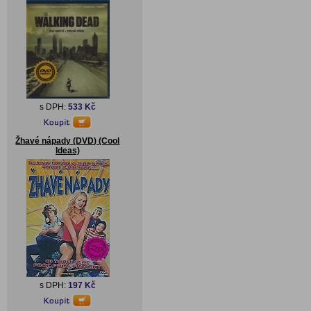
s DPH:
533 Kč
Žhavé nápady (DVD) (Cool
Ideas)
s DPH:
197 Kč