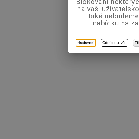
Blokování některýc
na vaši uživatels
také nebudeme
nabídku na zá
Nastavení
Odmítnout vše
Př