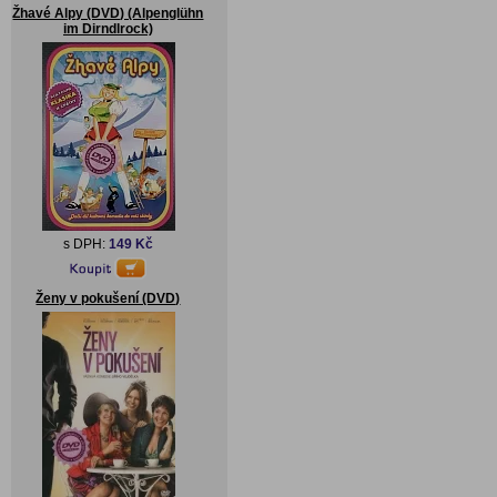
Žhavé Alpy (DVD) (Alpenglühn
im Dirndlrock)
s DPH:
149 Kč
Ženy v pokušení (DVD)