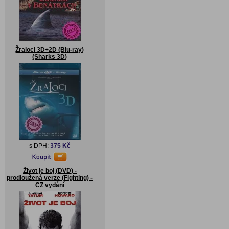
Žraloci 3D+2D (Blu-ray)
(Sharks 3D)
s DPH:
375 Kč
Život je boj (DVD) -
prodloužená verze (Fighting) -
CZ vydání