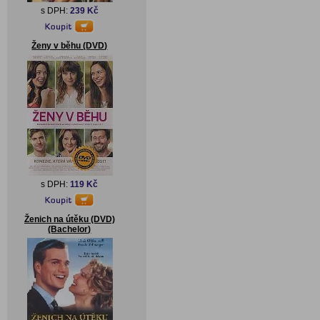
s DPH:
239 Kč
Ženy v běhu (DVD)
s DPH:
119 Kč
Ženich na útěku (DVD)
(Bachelor)