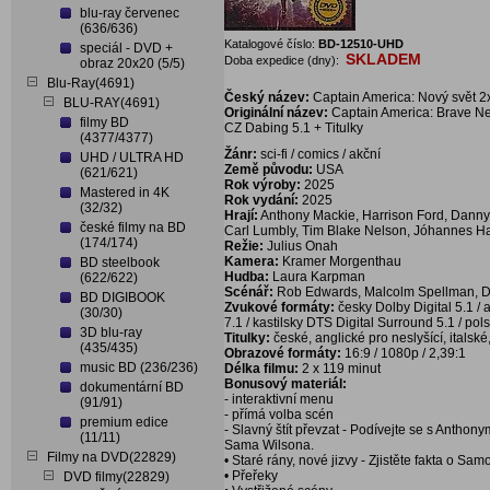
blu-ray červenec
(636/636)
Katalogové číslo:
BD-12510-UHD
speciál - DVD +
SKLADEM
Doba expedice (dny):
obraz 20x20 (5/5)
Blu-Ray(4691)
Český název:
Captain America: Nový svět 
BLU-RAY(4691)
Originální název:
Captain America: Brave N
filmy BD
CZ Dabing 5.1 + Titulky
(4377/4377)
Žánr:
sci-fi / comics / akční
UHD / ULTRA HD
Země původu:
USA
(621/621)
Rok výroby:
2025
Mastered in 4K
Rok vydání:
2025
(32/32)
Hrají:
Anthony Mackie, Harrison Ford, Danny
české filmy na BD
Carl Lumbly, Tim Blake Nelson, Jóhannes H
(174/174)
Režie:
Julius Onah
Kamera:
Kramer Morgenthau
BD steelbook
Hudba:
Laura Karpman
(622/622)
Scénář:
Rob Edwards, Malcolm Spellman, Da
BD DIGIBOOK
Zvukové formáty:
česky Dolby Digital 5.1 / 
(30/30)
7.1 / kastilsky DTS Digital Surround 5.1 / pol
3D blu-ray
Titulky:
české, anglické pro neslyšící, italské
(435/435)
Obrazové formáty:
16:9 / 1080p / 2,39:1
music BD (236/236)
Délka filmu:
2 x 119 minut
Bonusový materiál:
dokumentární BD
- interaktivní menu
(91/91)
- přímá volba scén
premium edice
- Slavný štít převzat - Podívejte se s Anth
(11/11)
Sama Wilsona.
Filmy na DVD(22829)
• Staré rány, nové jizvy - Zjistěte fakta o Sa
• Přeřeky
DVD filmy(22829)