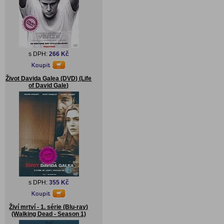
s DPH:
266 Kč
Život Davida Galea (DVD) (Life
of David Gale)
s DPH:
355 Kč
Živí mrtví - 1. série (Blu-ray)
(Walking Dead - Season 1)