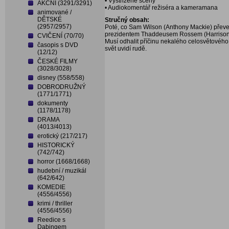
• Vystřižené scény
AKČNÍ (3291/3291)
• Audiokomentář režiséra a kameramana
animované /
DĚTSKÉ
Stručný obsah:
(2957/2957)
Poté, co Sam Wilson (Anthony Mackie) převe
prezidentem Thaddeusem Rossem (Harrison Fo
CVIČENÍ (70/70)
Musí odhalit příčinu nekalého celosvětového s
časopis s DVD
svět uvidí rudě.
(12/12)
ČESKÉ FILMY
(3028/3028)
disney (558/558)
DOBRODRUŽNÝ
(1771/1771)
dokumenty
(1178/1178)
DRAMA
(4013/4013)
erotický (217/217)
HISTORICKÝ
(742/742)
horror (1668/1668)
hudební / muzikál
(642/642)
KOMEDIE
(4556/4556)
krimi / thriller
(4556/4556)
Reedice s
Dabingem