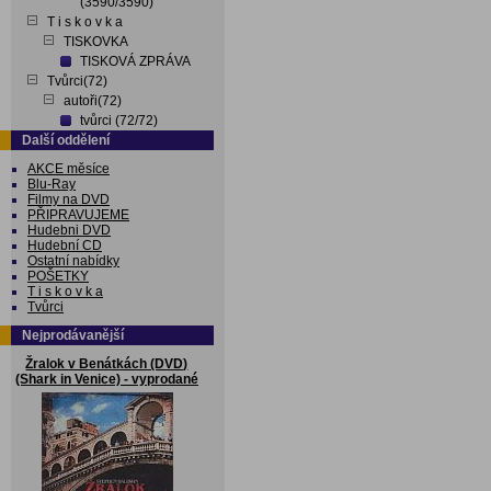
(3590/3590)
T i s k o v k a
TISKOVKA
TISKOVÁ ZPRÁVA
Tvůrci(72)
autoři(72)
tvůrci (72/72)
Další oddělení
AKCE měsíce
Blu-Ray
Filmy na DVD
PŘIPRAVUJEME
Hudebni DVD
Hudební CD
Ostatní nabídky
POŠETKY
T i s k o v k a
Tvůrci
Nejprodávanější
Žralok v Benátkách (DVD)
(Shark in Venice) - vyprodané