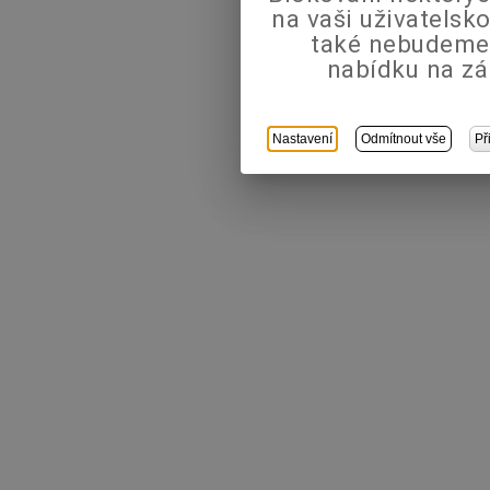
na vaši uživatels
také nebudeme
nabídku na zá
Nastavení
Odmítnout vše
Př