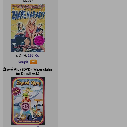
Ideas)
s DPH:
197 Kč
Žhavé Alpy (DVD) (Alpenglühn
im Dirndlrock)