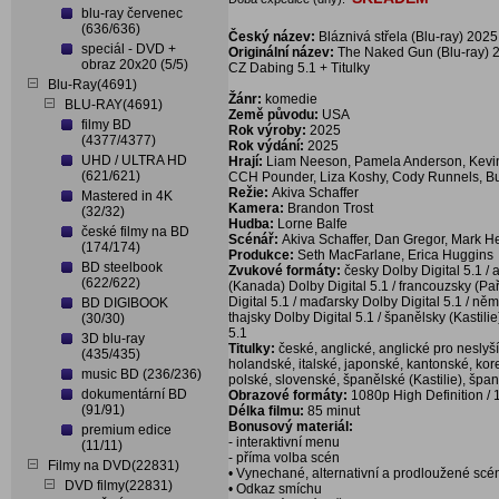
blu-ray červenec
(636/636)
Český název:
Bláznivá střela (Blu-ray) 2025
speciál - DVD +
Originální název:
The Naked Gun (Blu-ray) 
obraz 20x20 (5/5)
CZ Dabing 5.1 + Titulky
Blu-Ray(4691)
Žánr:
komedie
BLU-RAY(4691)
Země původu:
USA
filmy BD
Rok výroby:
2025
(4377/4377)
Rok výdání:
2025
UHD / ULTRA HD
Hrají:
Liam Neeson, Pamela Anderson, Kevin
(621/621)
CCH Pounder, Liza Koshy, Cody Runnels, 
Režie:
Akiva Schaffer
Mastered in 4K
Kamera:
Brandon Trost
(32/32)
Hudba:
Lorne Balfe
české filmy na BD
Scénář:
Akiva Schaffer, Dan Gregor, Mark 
(174/174)
Produkce:
Seth MacFarlane, Erica Huggins
BD steelbook
Zvukové formáty:
česky Dolby Digital 5.1 / 
(622/622)
(Kanada) Dolby Digital 5.1 / francouzsky (Paří
Digital 5.1 / maďarsky Dolby Digital 5.1 / něm
BD DIGIBOOK
thajsky Dolby Digital 5.1 / španělsky (Kastili
(30/30)
5.1
3D blu-ray
Titulky:
české, anglické, anglické pro neslyš
(435/435)
holandské, italské, japonské, kantonské, ko
music BD (236/236)
polské, slovenské, španělské (Kastilie), špan
dokumentární BD
Obrazové formáty:
1080p High Definition / 
(91/91)
Délka filmu:
85 minut
Bonusový materiál:
premium edice
- interaktivní menu
(11/11)
- příma volba scén
Filmy na DVD(22831)
• Vynechané, alternativní a prodloužené scé
DVD filmy(22831)
• Odkaz smíchu