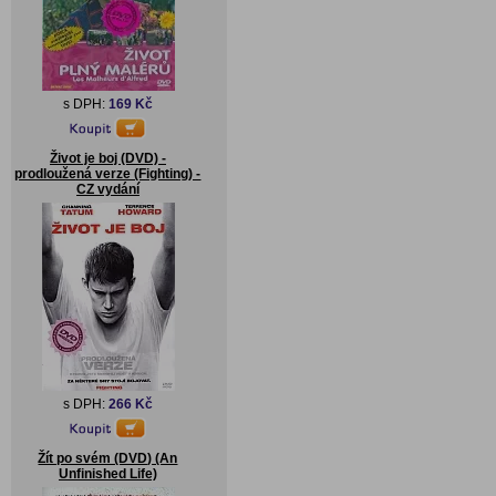
s DPH:
169 Kč
Život je boj (DVD) -
prodloužená verze (Fighting) -
CZ vydání
s DPH:
266 Kč
Žít po svém (DVD) (An
Unfinished Life)