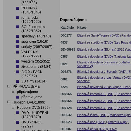
(538/538)
RODINNÝ
(1345/1345)
romantický
Doporučujeme
(1625/1625)
SCI-FI / comics
Kat.číslo
Název
(1852/1852)
D00177
Blázni ze Saint-Tropez (DVD) (Rando
speciály (143/143)
sportovní (16/16)
4837
Blázni ze stadiónu (DVD) (Les Fous d
seriály (2097/2097)
BD-08993
Bláznivá dovolená (Blu-ray) 2015 (Vac
VÁLEČNÝ
(1227/1227)
0387
Bláznivá dovolená (DVD) (National L
western (352/352)
Bláznivá dovolená bratrance Eddieho
5021
Vacation 2)
životopisný (84/84)
B O X / PACK
D07276
Bláznivá dovolená v Evropě (DVD) (E
(962/962)
Bláznivá dovolená v Las Vegas (DVD)
0061
3D filmy (14/14)
Vacation)
PŘIPRAVUJEME
7228
Bláznivá dovolená v Las Vegas + Vá
připravujeme
D07065
Bláznivá komedie 1 (DVD) (Le comich
připravujeme
D07064
Bláznivá komedie 2 (DVD) (Le comich
Hudebni DVD(1899)
Hudebni DVD(1899)
D07128
Bláznivá komedie 3 (DVD) (Le comich
DVD - HUDEBNÍ
D05632
Bláznivá láska (DVD) (Maledetto il gio
(1879/1879)
DVD - SINGL
D09623
Bláznivá noc (DVD) (Amateur Night)
(22/22)
D10007
Bláznivá pětka (DVD) (Five)