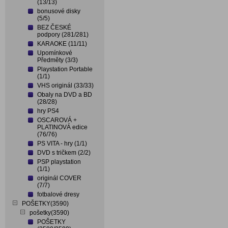
(13/13)
bonusové disky
(5/5)
BEZ ČESKÉ
podpory (281/281)
KARAOKE (11/11)
Upomínkové
Předměty (3/3)
Playstation Portable
(1/1)
VHS originál (33/33)
Obaly na DVD a BD
(28/28)
hry PS4
OSCAROVÁ +
PLATINOVÁ edice
(76/76)
PS VITA - hry (1/1)
DVD s tričkem (2/2)
PSP playstation
(1/1)
originál COVER
(7/7)
fotbalové dresy
POŠETKY(3590)
pošetky(3590)
POŠETKY