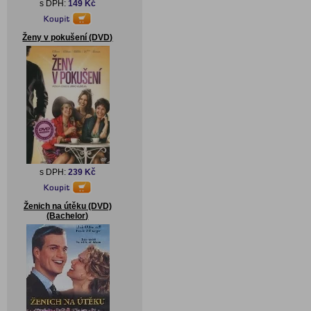
s DPH:
149 Kč
Ženy v pokušení (DVD)
s DPH:
239 Kč
Ženich na útěku (DVD)
(Bachelor)