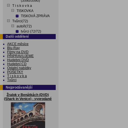
(3590/3590)
T i s k o v k a
TISKOVKA
TISKOVÁ ZPRÁVA
Tvůrci(72)
autoři(72)
tvůrci (72/72)
Další oddělení
AKCE měsíce
Blu-Ray
Filmy na DVD
PŘIPRAVUJEME
Hudebni DVD
Hudební CD
Ostatní nabídky
POŠETKY
T i s k o v k a
Tvůrci
Nejprodávanější
Žralok v Benátkách (DVD)
(Shark in Venice) - vyprodané