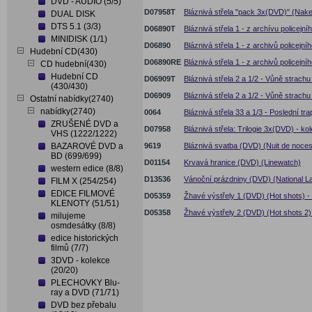
DVD - AUDIO (5/5)
D07958T
Bláznivá střela "pack 3x(DVD)" (Nak
DUAL DISK
DTS 5.1 (3/3)
D06890T
Bláznivá střela 1 - z archívu policejn
MINIDISK (1/1)
D06890
Bláznivá střela 1 - z archivů policejn
Hudební CD(430)
D06890RE
Bláznivá střela 1 - z archivů policejn
CD hudební(430)
Hudební CD
D06909T
Bláznivá střela 2 a 1/2 - Vůně strach
(430/430)
D06909
Bláznivá střela 2 a 1/2 - Vůně strach
Ostatní nabídky(2740)
nabídky(2740)
0064
Bláznivá střela 33 a 1/3 - Poslední t
ZRUŠENÉ DVD a
D07958
Bláznivá střela: Trilogie 3x(DVD) - ko
VHS (1222/1222)
BAZAROVÉ DVD a
9619
Bláznivá svatba (DVD) (Nuit de noces
BD (699/699)
D01154
Krvavá hranice (DVD) (Linewatch)
western edice (8/8)
D13536
Vánoční prázdniny (DVD) (National L
FILM X (254/254)
EDICE FILMOVÉ
D05359
Žhavé výstřely 1 (DVD) (Hot shots) 
KLENOTY (51/51)
D05358
Žhavé výstřely 2 (DVD) (Hot shots 2)
milujeme
osmdesátky (8/8)
edice historických
filmů (7/7)
3DVD - kolekce
(20/20)
PLECHOVKY Blu-
ray a DVD (71/71)
DVD bez přebalu