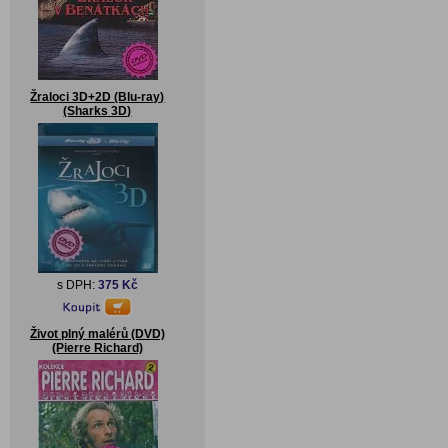
Žraloci 3D+2D (Blu-ray)
(Sharks 3D)
s DPH:
375 Kč
Život plný malérů (DVD)
(Pierre Richard)