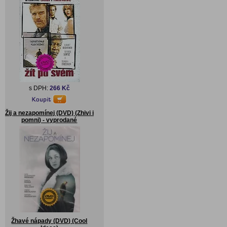
s DPH:
266 Kč
Žij a nezapomínej (DVD) (Zhivi i
pomni) - vyprodané
Žhavé nápady (DVD) (Cool