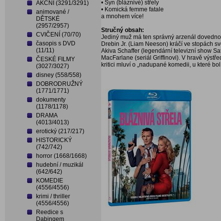
• Syn (bláznivé) střely
AKČNÍ (3291/3291)
• Komická femme fatale
animované /
a mnohem více!
DĚTSKÉ
(2957/2957)
Stručný obsah:
CVIČENÍ (70/70)
Jediný muž má ten správný arzenál dovedností
časopis s DVD
Drebin Jr. (Liam Neeson) kráčí ve stopách 
(11/11)
Akiva Schaffer (legendární televizní show Sa
MacFarlane (seriál Griffinovi). V hravě výst
ČESKÉ FILMY
kritici mluví o „nadupané komedii, u které bo
(3027/3027)
disney (558/558)
DOBRODRUŽNÝ
(1771/1771)
dokumenty
(1178/1178)
DRAMA
(4013/4013)
erotický (217/217)
HISTORICKÝ
(742/742)
horror (1668/1668)
hudební / muzikál
(642/642)
KOMEDIE
(4556/4556)
krimi / thriller
(4556/4556)
Reedice s
Dabingem