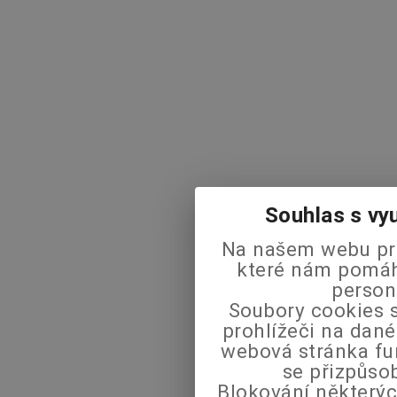
Souhlas s vy
Na našem webu pra
které nám pomáha
person
Soubory cookies s
prohlížeči na dané
webová stránka fu
se přizpůso
Blokování některýc