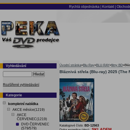
Rychlá objednávka
|
Kontakt
|
Obchodn
Úvodní stránka
»
Blu-Ray
»
BLU-RAY
»
filmy BD
»
Blá
Vyhledávání
Bláznivá střela (Blu-ray) 2025 (The
Hledat
Rozšířené vyhledávání
Kategorie
kompletní nabídka
AKCE měsíce(1219)
AKCE
ČERVENEC(1219)
DVD ČERVENEC
Katalogové číslo:
BD-12563
(579/579)
SKLADEM
Doba expedice (dny):