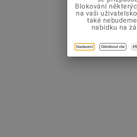
Blokování některýc
na vaši uživatels
také nebudeme
nabídku na zá
Nastavení
Odmítnout vše
Př