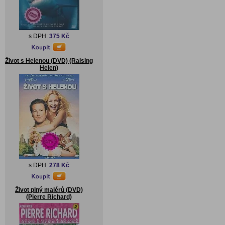
s DPH:
375 Kč
Život s Helenou (DVD) (Raising
Helen)
s DPH:
278 Kč
Život plný malérů (DVD)
(Pierre Richard)