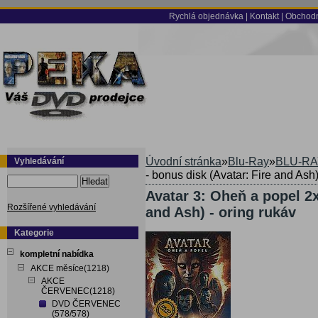
Rychlá objednávka
|
Kontakt
|
Obchodn
Úvodní stránka
»
Blu-Ray
»
BLU-RA
Vyhledávání
- bonus disk (Avatar: Fire and Ash)
Hledat
Avatar 3: Oheň a popel 2x
Rozšířené vyhledávání
and Ash) - oring rukáv
Kategorie
kompletní nabídka
AKCE měsíce(1218)
AKCE
ČERVENEC(1218)
DVD ČERVENEC
(578/578)