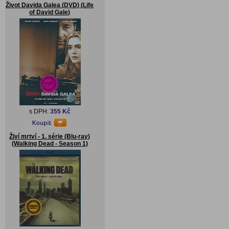
Život Davida Galea (DVD) (Life
of David Gale)
s DPH:
355 Kč
Živí mrtví - 1. série (Blu-ray)
(Walking Dead - Season 1)