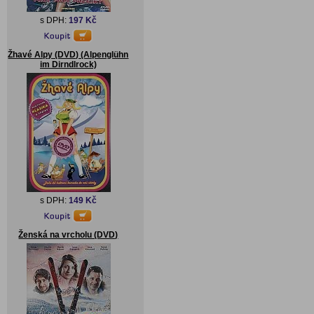
s DPH:
197 Kč
Žhavé Alpy (DVD) (Alpenglühn
im Dirndlrock)
s DPH:
149 Kč
Ženská na vrcholu (DVD)