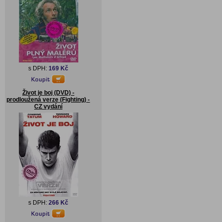
s DPH:
169 Kč
Život je boj (DVD) -
prodloužená verze (Fighting) -
CZ vydání
s DPH:
266 Kč