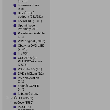
(13/13)
bonusové disky
(5/5)
BEZ ČESKÉ
podpory (281/281)
KARAOKE (11/11)
Upomínkové
Předměty (3/3)
Playstation Portable
(1/1)
VHS originál (33/33)
Obaly na DVD a BD
(28/28)
hry PS4
OSCAROVÁ +
PLATINOVÁ edice
(76/76)
PS VITA - hry (1/1)
DVD s tričkem (2/2)
PSP playstation
(1/1)
originál COVER
(7/7)
fotbalové dresy
POŠETKY(3589)
pošetky(3589)
POŠETKY