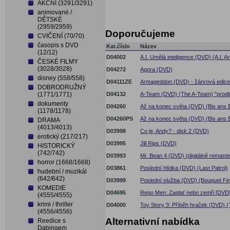
AKČNÍ (3291/3291)
animované /
DĚTSKÉ
(2959/2959)
Doporučujeme
CVIČENÍ (70/70)
časopis s DVD
Kat.číslo
Název
(12/12)
D04002
A.I. Umělá inteligence (DVD) (A.I. Art
ČESKÉ FILMY
(3028/3028)
D04272
Agora (DVD)
disney (558/558)
D04111ZE
Armageddon (DVD) - žánrová edice
DOBRODRUŽNÝ
(1771/1771)
D04132
A-Team (DVD) (The A-Team) "prodl
dokumenty
D04260
Až na konec světa (DVD) (Bis ans 
(1178/1178)
D04260PS
Až na konec světa (DVD) (Bis ans E
DRAMA
(4013/4013)
D03998
Co je, Andy? - disk 2 (DVD)
erotický (217/217)
D03995
Jill Rips (DVD)
HISTORICKÝ
(742/742)
D03993
Mr. Bean 4 (DVD) (digitálně remast
horror (1668/1668)
D03861
Poslední hlídka (DVD) (Last Patrol)
hudební / muzikál
(642/642)
D03999
Poslední služba (DVD) (Bouquet Fin
KOMEDIE
D04695
Repo Men: Zaplať nebo zemři [DVD
(4555/4555)
krimi / thriller
D04000
Toy Story 3: Příběh hraček (DVD) (
(4556/4556)
Alternativní nabídka
Reedice s
Dabingem