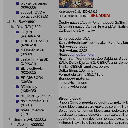
blu-ray červenec
(636/636)
Katalogové číslo:
BD-14926
speciál - DVD +
SKLADEM
Doba expedice (dny):
obraz 20x20 (5/5)
Blu-Ray(4690)
Český název:
Avatar: Oheň a popel 2x(Blu-r
Originální název:
Avatar: Fire and Ash 2x(Blu
BLU-RAY(4690)
CZ Dabing 5.1 + Titulky
filmy BD
(4376/4376)
Země původu:
USA
UHD / ULTRA HD
Žánr:
dobrodružný / sci-fi / akční / thriller / fa
(620/620)
Rok výroby:
2025
Mastered in 4K
Rok vydání:
2026
(32/32)
Režie:
James Cameron
Hrají:
Sam Worthington, Zoe Saldana, Sigourne
české filmy na BD
ZVUK Dolby Digital 5.1: ČESKÝ
, anglický, 
(174/174)
Titulky:
ČESKÉ
, anglické, polské
BD steelbook
Délka filmu:
195 minut
(622/622)
Formát obrazu:
1,85:1 / 16:9
BD DIGIBOOK
Bonusový materiál:
(30/30)
- interaktivní menu
- přímá volba scén
3D blu-ray
-
(435/435)
music BD (236/236)
Stručný obsah:
dokumentární BD
Příběh Ohně a popela se odehrává několik tý
(91/91)
klanu Metkayina a vyrovnává se se smrtí Ne
premium edice
Spider se s komunitou Metkayina nedokáže sž
(11/11)
rozcházejí a každý objevuje nová zákoutí Pan
obchodníci – mírumilovnými nomády cestujíc
Filmy na DVD(22831)
kulturou Na'vi. Tuto harmonii však brzy naru
DVD filmy(22831)