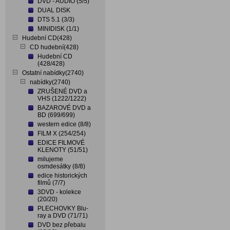
DVD - AUDIO (5/5)
DUAL DISK
DTS 5.1 (3/3)
MINIDISK (1/1)
Hudební CD(428)
CD hudební(428)
Hudební CD
(428/428)
Ostatní nabídky(2740)
nabídky(2740)
ZRUŠENÉ DVD a
VHS (1222/1222)
BAZAROVÉ DVD a
BD (699/699)
western edice (8/8)
FILM X (254/254)
EDICE FILMOVÉ
KLENOTY (51/51)
milujeme
osmdesátky (8/8)
edice historických
filmů (7/7)
3DVD - kolekce
(20/20)
PLECHOVKY Blu-
ray a DVD (71/71)
DVD bez přebalu