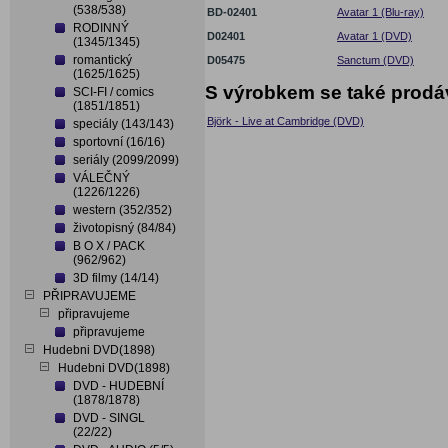
(538/538)
BD-02401
Avatar 1 (Blu-ray)
RODINNÝ
D02401
Avatar 1 (DVD)
(1345/1345)
romantický
D05475
Sanctum (DVD)
(1625/1625)
S výrobkem se také prodá
SCI-FI / comics
(1851/1851)
Björk - Live at Cambridge (DVD)
speciály (143/143)
sportovní (16/16)
seriály (2099/2099)
VÁLEČNÝ
(1226/1226)
western (352/352)
životopisný (84/84)
B O X / PACK
(962/962)
3D filmy (14/14)
PŘIPRAVUJEME
připravujeme
připravujeme
Hudebni DVD(1898)
Hudebni DVD(1898)
DVD - HUDEBNÍ
(1878/1878)
DVD - SINGL
(22/22)