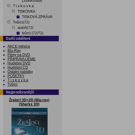
(3589/3589)
T i s k o v k a
TISKOVKA
TISKOVÁ ZPRÁVA
Tvůrci(72)
autoři(72)
tvůrci (72/72)
Další oddělení
AKCE měsíce
Blu-Ray
Filmy na DVD
PŘIPRAVUJEME
Hudebni DVD
Hudební CD
Ostatní nabídky
POŠETKY
T i s k o v k a
Tvůrci
Nejprodávanější
Žraloci 3D+2D (Blu-ray)
(Sharks 3D)