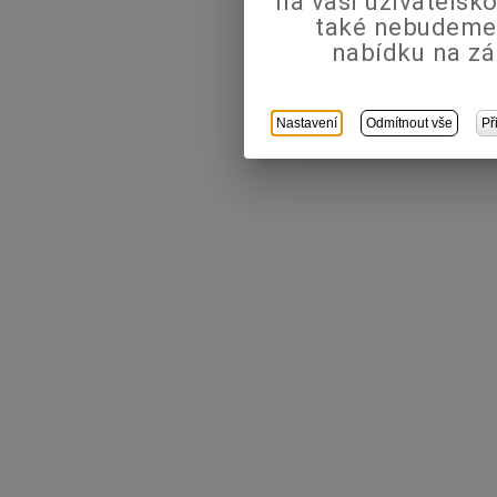
na vaši uživatels
také nebudeme
nabídku na zá
Nastavení
Odmítnout vše
Př