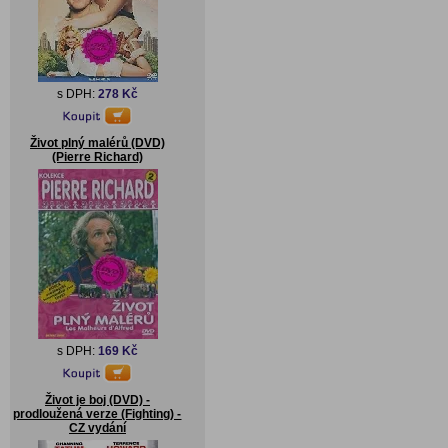
s DPH:
278 Kč
Život plný malérů (DVD)
(Pierre Richard)
s DPH:
169 Kč
Život je boj (DVD) -
prodloužená verze (Fighting) -
CZ vydání