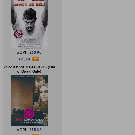
s DPH:
266 Kč
Život Davida Galea (DVD) (Life
of David Gale)
s DPH:
355 Kč