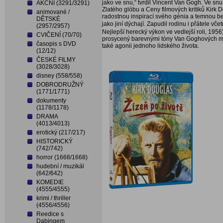
jako ve snu,“ tvrdil Vincent Van Gogh. Ve snu,
AKČNÍ (3291/3291)
Zlatého glóbu a Ceny filmových kritiků Kirk 
animované /
radostnou inspirací svého génia a temnou be
DĚTSKÉ
jako jiní dýchají. Zapudil rodinu i přátele
(2957/2957)
Nejlepší herecký výkon ve vedlejší roli, 1956
CVIČENÍ (70/70)
prosycený barevnými tóny Van Goghových moř
časopis s DVD
také agonii jednoho lidského života.
(12/12)
ČESKÉ FILMY
(3028/3028)
disney (558/558)
DOBRODRUŽNÝ
(1771/1771)
dokumenty
(1178/1178)
DRAMA
(4013/4013)
erotický (217/217)
HISTORICKÝ
(742/742)
horror (1668/1668)
hudební / muzikál
(642/642)
KOMEDIE
(4555/4555)
krimi / thriller
(4556/4556)
Reedice s
Dabingem