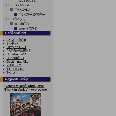
(3589/3589)
T i s k o v k a
TISKOVKA
TISKOVÁ ZPRÁVA
Tvůrci(72)
autoři(72)
tvůrci (72/72)
Další oddělení
AKCE měsíce
Blu-Ray
Filmy na DVD
PŘIPRAVUJEME
Hudebni DVD
Hudební CD
Ostatní nabídky
POŠETKY
T i s k o v k a
Tvůrci
Nejprodávanější
Žralok v Benátkách (DVD)
(Shark in Venice) - vyprodané