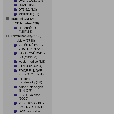
DVD - AUDIO (5/5)
DUAL DISK
DTS 5.1 (3/3)
MINIDISK (1/1)
Hudební CD(428)
CD hudební(428)
Hudební CD
(428/428)
Ostatní nabídky(2738)
nabídky(2738)
ZRUŠENÉ DVD a
VHS (1221/1221)
BAZAROVÉ DVD a
BD (698/698)
western edice (8/8)
FILM X (254/254)
EDICE FILMOVÉ
KLENOTY (51/51)
milujeme
osmdesátky (8/8)
edice historických
filmů (7/7)
3DVD - kolekce
(20/20)
PLECHOVKY Blu-
ray a DVD (71/71)
DVD bez přebalu