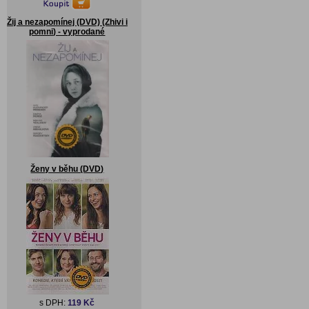
Žij a nezapomínej (DVD) (Zhivi i
pomni) - vyprodané
Ženy v běhu (DVD)
s DPH:
119 Kč