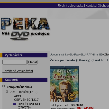
Rychlá objednávka
|
Kontakt
|
Obchodn
Úvodní stránka
»
Blu-Ray
»
BLU-RAY
»
filmy BD
»
Žíz
Vyhledávání
Žízeň po životě (Blu-ray) (Lust for 
Hledat
Rozšířené vyhledávání
Kategorie
kompletní nabídka
AKCE měsíce(1219)
AKCE
ČERVENEC(1219)
DVD ČERVENEC
Katalogové číslo:
BD-08568
(579/579)
SKLADEM
Doba expedice (dny):