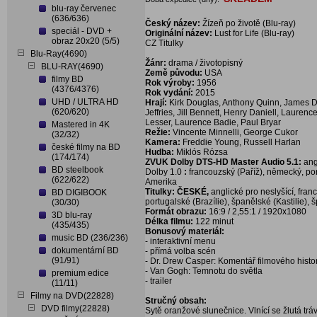
blu-ray červenec
(636/636)
Český název:
Žízeň po životě (Blu-ray)
speciál - DVD +
Originální název:
Lust for Life (Blu-ray)
obraz 20x20 (5/5)
CZ Titulky
Blu-Ray(4690)
Žánr:
drama / životopisný
BLU-RAY(4690)
Země původu:
USA
filmy BD
Rok výroby:
1956
(4376/4376)
Rok vydání:
2015
UHD / ULTRA HD
Hrají:
Kirk Douglas, Anthony Quinn, James Do
(620/620)
Jeffries, Jill Bennett, Henry Daniell, Laure
Lesser, Laurence Badie, Paul Bryar
Mastered in 4K
Režie:
Vincente Minnelli, George Cukor
(32/32)
Kamera:
Freddie Young, Russell Harlan
české filmy na BD
Hudba:
Miklós Rózsa
(174/174)
ZVUK Dolby DTS-HD Master Audio 5.1:
ang
BD steelbook
Dolby 1.0
:
francouzský (Paříž), německý, por
(622/622)
Amerika
Titulky: ČESKÉ,
anglické pro neslyšící, fra
BD DIGIBOOK
portugalské (Brazílie), španělské (Kastilie),
(30/30)
Formát obrazu:
16:9 / 2,55:1 / 1920x1080
3D blu-ray
Délka filmu:
122 minut
(435/435)
Bonusový materiál:
music BD (236/236)
- interaktivní menu
dokumentární BD
- přímá volba scén
(91/91)
- Dr. Drew Casper: Komentář filmového histo
- Van Gogh: Temnotu do světla
premium edice
- trailer
(11/11)
Filmy na DVD(22828)
Stručný obsah:
DVD filmy(22828)
Sytě oranžové slunečnice. Vlnící se žlutá tr