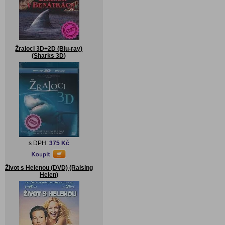
Žraloci 3D+2D (Blu-ray)
(Sharks 3D)
s DPH:
375 Kč
Život s Helenou (DVD) (Raising
Helen)