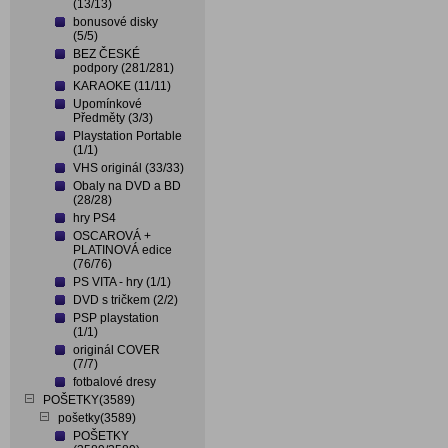
(13/13)
bonusové disky
(5/5)
BEZ ČESKÉ
podpory (281/281)
KARAOKE (11/11)
Upomínkové
Předměty (3/3)
Playstation Portable
(1/1)
VHS originál (33/33)
Obaly na DVD a BD
(28/28)
hry PS4
OSCAROVÁ +
PLATINOVÁ edice
(76/76)
PS VITA - hry (1/1)
DVD s tričkem (2/2)
PSP playstation
(1/1)
originál COVER
(7/7)
fotbalové dresy
POŠETKY(3589)
pošetky(3589)
POŠETKY