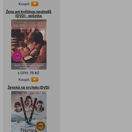
Ženu ani květinou neuhodíš
(DVD) - pošetka
s DPH:
75 Kč
Ženská na vrcholu (DVD)