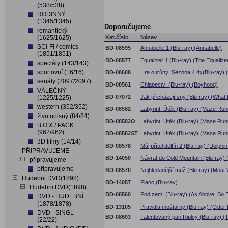
(538/538)
RODINNÝ
(1345/1345)
Doporučujeme
romantický
(1625/1625)
Kat.číslo
Název
SCI-FI / comics
BD-08595
Annabelle 1 (Blu-ray) (Annabelle)
(1851/1851)
BD-08577
Equalizer 1 (Blu-ray) (The Equalize
speciály (143/143)
sportovní (16/16)
BD-08608
Hra o trůny: Sezóna 4 4x(Blu-ray)
seriály (2097/2097)
BD-08561
Chlapectví (Blu-ray) (Boyhood)
VÁLEČNÝ
BD-07072
Jak přicházejí sny (Blu-ray) (Wh
(1225/1225)
western (352/352)
BD-08582
Labyrint: Útěk (Blu-ray) (Maze Run
životopisný (84/84)
BD-08582O
Labyrint: Útěk (Blu-ray) (Maze Run
B O X / PACK
(962/962)
BD-08582ST
Labyrint: Útěk (Blu-ray) (Maze Runn
3D filmy (14/14)
BD-08578
Můj přítel delfín 2 (Blu-ray) (Dolphin
PŘIPRAVUJEME
BD-14050
Návrat do Cold Mountain (Blu-ray) 
připravujeme
připravujeme
BD-08570
Nejhledanější muž (Blu-ray) (Most
Hudebni DVD(1898)
BD-14057
Piano (Blu-ray)
Hudebni DVD(1898)
BD-08560
Pod zemí (Blu-ray) (As Above, So 
DVD - HUDEBNÍ
(1878/1878)
BD-13105
Pravidla moštárny (Blu-ray) (Cider
DVD - SINGL
BD-08603
Talentovaný pan Ripley (Blu-ray) (T
(22/22)