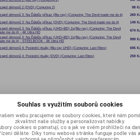
zajetí démonů 2 (DVD) (Conjuring 2)
98
zajetí démonů 3: Na Ďáblův příkaz (Blu-ray) (Conjuring: The Devil made me do it)
269
zajetí démonů 3: Na Ďáblův příkaz (DVD) (Conjuring: The Devil made me do it)
149
zajetí démonů 3: Na Ďáblův příkaz (UHD+BD) 2x(Blu-ray) (Conjuring: The Devil
674
de me do it) - 4K Ultra HD
zajetí démonů 3: Na Ďáblův příkaz (UHD+BD) 2x(Blu-ray) (Conjuring: The Devil
999
de me do it) - STEELBOOK - 4K Ultra HD
zajetí démonů 4: Poslední rituály (Blu-ray UHD) (Conjuring: Last Rites)
695
zajetí démonů 4: Poslední rituály (DVD) (Conjuring: Last Rites)
259
Souhlas s využitím souborů cookies
našem webu pracujeme se soubory cookies, které nám pomá
zkvalitnit naše služby a personalizovat nabídky.
bory cookies si pamatují, co a jak ve svém prohlížeči na d
řízení děláte. Díky tomu webová stránka funguje podle vás a
schopná se přizpůsobit vašim preferencím.