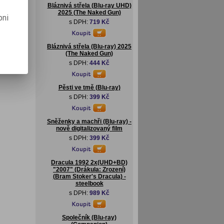
Bláznivá střela (Blu-ray UHD)
2025 (The Naked Gun)
pni
s DPH:
719 Kč
Bláznivá střela (Blu-ray) 2025
(The Naked Gun)
s DPH:
444 Kč
Pěsti ve tmě (Blu-ray)
s DPH:
399 Kč
Sněženky a machři (Blu-ray) -
nově digitalizovaný film
s DPH:
399 Kč
Dracula 1992 2x(UHD+BD)
"2007" (Drákula: Zrození)
(Bram Stoker's Dracula) -
steelbook
s DPH:
989 Kč
Společník (Blu-ray)