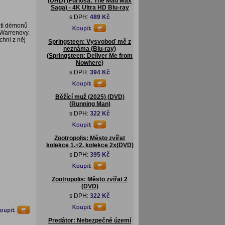
(UHD) (Furiosa: The Mad Max
Saga) - 4K Ultra HD Blu-ray
s DPH:
489 Kč
etí démonů
 Warrenovy.
chni z něj
Springsteen: Vysvoboď mě z
neznáma (Blu-ray)
(Springsteen: Deliver Me from
Nowhere)
s DPH:
394 Kč
Běžící muž (2025) (DVD)
(Running Man)
s DPH:
322 Kč
Zootropolis: Město zvířat
kolekce 1.+2. kolekce 2x(DVD)
s DPH:
395 Kč
Zootropolis: Město zvířat 2
(DVD)
s DPH:
322 Kč
Predátor: Nebezpečné území