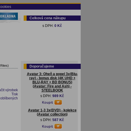
cookies
Celková cena nákupu
s DPH:
0 Kč
 Rites)
Doporučujeme
Avatar 3: Oheň a popel 3x(Blu-
ray) - bonus disk (4K UHD +
BLU-RAY + BD BONUS)
(Avatar: Fire and Ash) -
čit výrobek
STEELBOOK
Tisk
s DPH:
989 Kč
 oblíbených
Avatar 1-3 3x(DVD) - kolekce
(Avatar collection)
s DPH:
587 Kč