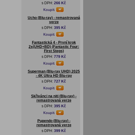
s DPH:
266 Kč
Ucho (Blu-ray) - remastrovaná
verze
s DPH:
395 Kč
Fantastická 4 - První krok
2x(UHD+BD) (Fantastic Four:
First Steps)
s DPH:
779 Kč
Superman (Blu-ray UHD) 2025
- 4K Ultra HD Blu-ray
s DPH:
727 Kč
Skřivánci na niti (Blu-ray) -
remastrovaná verze
s DPH:
395 Kč
Pupendo (Blu-ray) -
remastrovaná verze
s DPH:
399 Kč