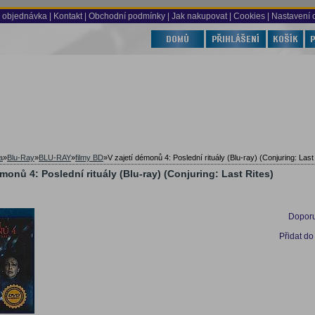
 objednávka
|
Kontakt
|
Obchodní podmínky
|
Jak nakupovat
| Cookies
| Nastavení 
a
»
Blu-Ray
»
BLU-RAY
»
filmy BD
»
V zajetí démonů 4: Poslední rituály (Blu-ray) (Conjuring: Last
émonů 4: Poslední rituály (Blu-ray) (Conjuring: Last Rites)
Doporu
Přidat do