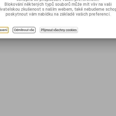
Blokování některých typů souborů může mít vliv na vaši
ivatelskou zkušenost s naším webem, také nebudeme scho
poskytnout vám nabídku na základě vašich preferencí.
avení
Odmítnout vše
Přijmout všechny cookies