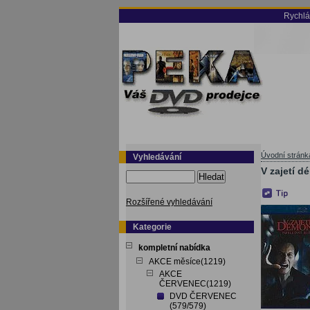
Rychlá
Úvodní stránk
Vyhledávání
V zajetí d
Hledat
Rozšířené vyhledávání
Kategorie
kompletní nabídka
AKCE měsíce(1219)
AKCE
ČERVENEC(1219)
DVD ČERVENEC
(579/579)