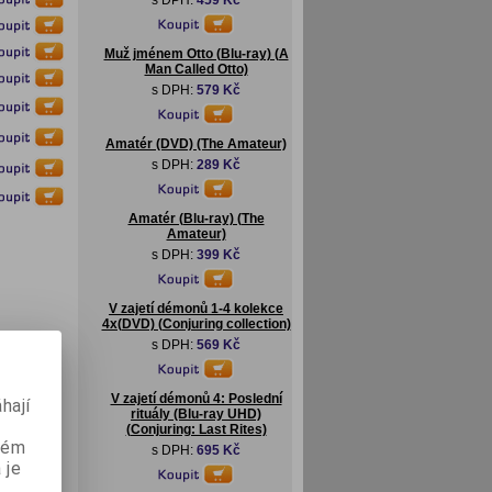
s DPH:
459 Kč
Muž jménem Otto (Blu-ray) (A
Man Called Otto)
s DPH:
579 Kč
Amatér (DVD) (The Amateur)
s DPH:
289 Kč
Amatér (Blu-ray) (The
Amateur)
s DPH:
399 Kč
V zajetí démonů 1-4 kolekce
4x(DVD) (Conjuring collection)
s DPH:
569 Kč
V zajetí démonů 4: Poslední
hají
rituály (Blu-ray UHD)
(Conjuring: Last Rites)
aném
s DPH:
695 Kč
 je