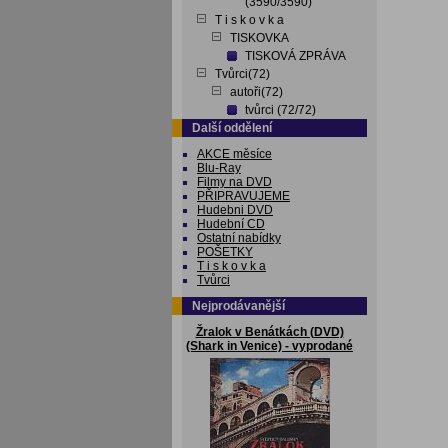
(3590/3590)
T i s k o v k a
TISKOVKA
TISKOVÁ ZPRÁVA
Tvůrci(72)
autoři(72)
tvůrci (72/72)
Další oddělení
AKCE měsíce
Blu-Ray
Filmy na DVD
PŘIPRAVUJEME
Hudebni DVD
Hudební CD
Ostatní nabídky
POŠETKY
T i s k o v k a
Tvůrci
Nejprodávanější
Žralok v Benátkách (DVD)
(Shark in Venice) - vyprodané