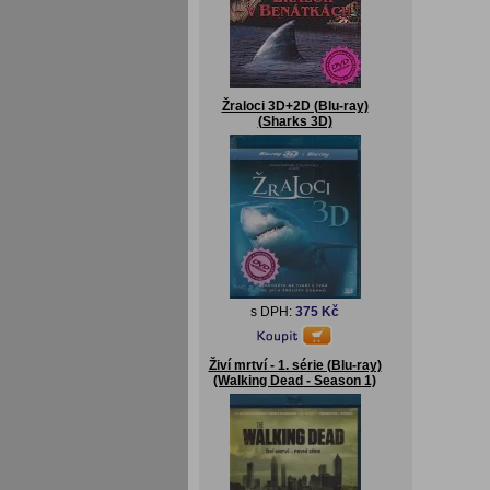
Žraloci 3D+2D (Blu-ray)
(Sharks 3D)
s DPH:
375 Kč
Živí mrtví - 1. série (Blu-ray)
(Walking Dead - Season 1)