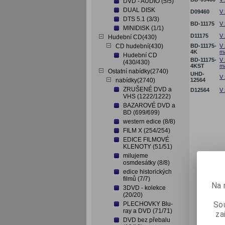
DVD - AUDIO (5/5)
DUAL DISK
D09460
V 
DTS 5.1 (3/3)
BD-11175
V 
MINIDISK (1/1)
D11175
V 
Hudební CD(430)
CD hudební(430)
BD-11175-
V 
4K
ma
Hudební CD
BD-11175-
V 
(430/430)
4KST
ma
Ostatní nabídky(2740)
UHD-
V 
nabídky(2740)
12564
ZRUŠENÉ DVD a
D12564
V 
VHS (1222/1222)
BAZAROVÉ DVD a
BD (699/699)
western edice (8/8)
FILM X (254/254)
EDICE FILMOVÉ
KLENOTY (51/51)
milujeme
osmdesátky (8/8)
edice historických
filmů (7/7)
Na 
3DVD - kolekce
(20/20)
Sou
PLECHOVKY Blu-
ray a DVD (71/71)
za
DVD bez přebalu