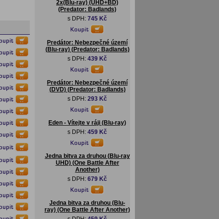
2x(Blu-ray) (UHD+BD)
(Predator: Badlands)
s DPH:
745 Kč
Predátor: Nebezpečné území
(Blu-ray) (Predator: Badlands)
s DPH:
439 Kč
Predátor: Nebezpečné území
(DVD) (Predator: Badlands)
s DPH:
293 Kč
Eden - Vítejte v ráji (Blu-ray)
s DPH:
459 Kč
Jedna bitva za druhou (Blu-ray
UHD) (One Battle After
Another)
s DPH:
679 Kč
Jedna bitva za druhou (Blu-
ray) (One Battle After Another)