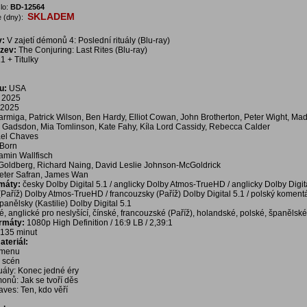
lo:
BD-12564
SKLADEM
 (dny):
v:
V zajetí démonů 4: Poslední rituály (Blu-ray)
ázev:
The Conjuring: Last Rites (Blu-ray)
1 + Titulky
u:
USA
2025
2025
rmiga, Patrick Wilson, Ben Hardy, Elliot Cowan, John Brotherton, Peter Wight, Ma
 Gadsdon, Mia Tomlinson, Kate Fahy, Kíla Lord Cassidy, Rebecca Calder
el Chaves
 Born
amin Wallfisch
Goldberg, Richard Naing, David Leslie Johnson-McGoldrick
eter Safran, James Wan
rmáty:
česky Dolby Digital 5.1 / anglicky Dolby Atmos-TrueHD / anglicky Dolby Digita
(Paříž) Dolby Atmos-TrueHD / francouzsky (Paříž) Dolby Digital 5.1 / polský koment
španělsky (Kastilie) Dolby Digital 5.1
é, anglické pro neslyšící, čínské, francouzské (Paříž), holandské, polské, španělské 
ormáty:
1080p High Definition / 16:9 LB / 2,39:1
135 minut
teriál:
í menu
a scén
tuály: Konec jedné éry
monů: Jak se tvoří děs
aves: Ten, kdo věří