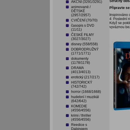
Stručný obs
AKČNÍ (3291/3291)
animované /
Připravte s
DĚTSKÉ
Inspirováno 
(2957/2957)
4: Poslední 
CVIČENÍ (70/70)
Když se pokl
časopis s DVD
vyváznou be
(11/11)
ČESKÉ FILMY
(3027/3027)
disney (558/558)
DOBRODRUŽNÝ
(1771/1771)
dokumenty
(1178/1178)
DRAMA
(4013/4013)
erotický (217/217)
HISTORICKÝ
(742/742)
horror (1668/1668)
hudební / muzikál
(642/642)
KOMEDIE
(4556/4556)
krimi / thriller
(4556/4556)
Reedice s
Dabingem