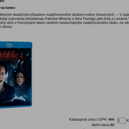
ah:
e na konec
děsivým skutečným případem nadpřirozeného strašení rodiny Smurlových — V zaj
rituály naposledy představuje Patricka Wilsona a Veru Farmigu jako Eda a Lorraine
idný dům v Pensylvánii stane centrem neutuchajícího nadpřirozeného útoku, ne vši
z úhony.
Katalogová cena s DPH:
499
Akční sleva
80