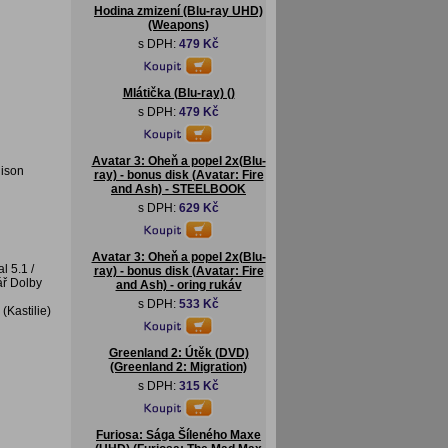
Hodina zmizení (Blu-ray UHD)
(Weapons)
s DPH:
479 Kč
Mlátička (Blu-ray) ()
s DPH:
479 Kč
Avatar 3: Oheň a popel 2x(Blu-
dison
ray) - bonus disk (Avatar: Fire
and Ash) - STEELBOOK
s DPH:
629 Kč
Avatar 3: Oheň a popel 2x(Blu-
l 5.1 /
ray) - bonus disk (Avatar: Fire
ář Dolby
and Ash) - oring rukáv
s DPH:
533 Kč
(Kastilie)
Greenland 2: Útěk (DVD)
(Greenland 2: Migration)
s DPH:
315 Kč
Furiosa: Sága Šíleného Maxe