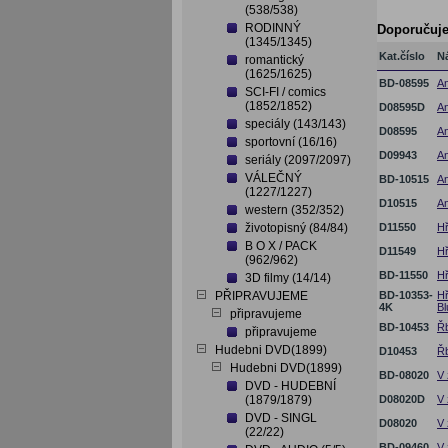
(538/538)
RODINNÝ
Doporučuj
(1345/1345)
Kat.číslo
N
romantický
(1625/1625)
BD-08595
An
SCI-FI / comics
(1852/1852)
D08595D
An
speciály (143/143)
D08595
An
sportovní (16/16)
D09943
An
seriály (2097/2097)
VÁLEČNÝ
BD-10515
An
(1227/1227)
D10515
An
western (352/352)
životopisný (84/84)
D11550
Hř
B O X / PACK
D11549
Hř
(962/962)
BD-11550
Hř
3D filmy (14/14)
PŘIPRAVUJEME
BD-10353-
Hř
4K
Bl
připravujeme
BD-10453
Řb
připravujeme
Hudebni DVD(1899)
D10453
Řb
Hudebni DVD(1899)
BD-08020
V 
DVD - HUDEBNÍ
(1879/1879)
D08020D
V 
DVD - SINGL
D08020
V 
(22/22)
BD-09460
V 