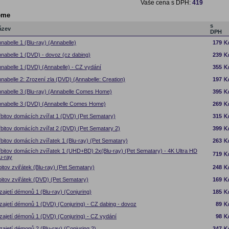
Vaše cena s DPH:
419
eme
s
ázev
DPH
nabelle 1 (Blu-ray) (Annabelle)
179
nabelle 1 (DVD) - dovoz (cz dabing)
239
nabelle 1 (DVD) (Annabelle) - CZ vydání
355
nabelle 2: Zrození zla (DVD) (Annabelle: Creation)
197
nabelle 3 (Blu-ray) (Annabelle Comes Home)
395
nabelle 3 (DVD) (Annabelle Comes Home)
269
bitov domácích zvířat 1 (DVD) (Pet Sematary)
315
bitov domácích zvířat 2 (DVD) (Pet Sematary 2)
399
bitov domácích zvířatek 1 (Blu-ray) (Pet Sematary)
263
bitov domácích zvířatek 1 (UHD+BD) 2x(Blu-ray) (Pet Sematary) - 4K Ultra HD
719
u-ray
itov zviřátek (Blu-ray) (Pet Sematary)
248
itov zviřátek (DVD) (Pet Sematary)
169
zajetí démonů 1 (Blu-ray) (Conjuring)
185
zajetí démonů 1 (DVD) (Conjuring) - CZ dabing - dovoz
89
zajetí démonů 1 (DVD) (Conjuring) - CZ vydání
98
zajetí démonů 2 (Blu-ray) (Conjuring 2)
347