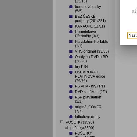
(13/13)
bonusové disky
už
(5/5)
BEZ ČESKÉ
podpory (281/281)
KARAOKE (11/11)
Upomínkové
Nast
Předměty (3/3)
Playstation Portable
(1/1)
VHS originál (33/33)
Obaly na DVD a BD
(28/28)
hry PS4
OSCAROVÁ +
PLATINOVÁ edice
(76/76)
PS VITA - hry (1/1)
DVD s tričkem (2/2)
PSP playstation
(1/1)
originál COVER
(7/7)
fotbalové dresy
POŠETKY(3590)
pošetky(3590)
POŠETKY