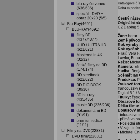
Katalogové čís
blu-ray červenec
(636/636)
Doba expedice
speciál - DVD +
obraz 20x20 (5/5)
Český náze
Originální n
Blu-Ray(4691)
CZ Dabing 5.
BLU-RAY(4691)
filmy BD
Žánr:
horor
(4377/4377)
Země původ
Rok výroby:
UHD / ULTRA HD
Rok vydání:
(621/621)
Hrají:
Vera Fa
Mastered in 4K
Lawlor, Beau
(32/32)
Režie:
Micha
české filmy na BD
Kamera:
Eli
(174/174)
Hudba:
Benj
BD steelbook
Scénář:
Ian 
(622/622)
Produkce:
P
Zvukové fo
BD DIGIBOOK
francouzsky 
(30/30)
Digital 5.1 / 
3D blu-ray
Titulky:
česk
(435/435)
Obrazové f
music BD (236/236)
Délka filmu:
Bonusový ma
dokumentární BD
- interaktivn
(91/91)
- přímá volb
premium edice
• Poslední ri
(11/11)
• V zajetí dé
Filmy na DVD(22831)
• Michael Ch
DVD filmy(22831)