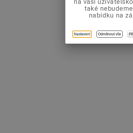
na vaši uživatels
také nebudeme
nabídku na zá
Nastavení
Odmítnout vše
Př