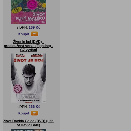
s DPH:
169 Kč
Život je boj (DVD) -
prodloužená verze (Fighting) -
CZ vydání
s DPH:
266 Kč
Život Davida Galea (DVD) (Life
of David Gale)