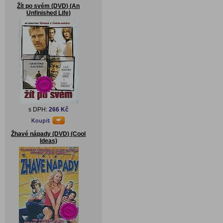
Žít po svém (DVD) (An
Unfinished Life)
s DPH:
266 Kč
Žhavé nápady (DVD) (Cool
Ideas)