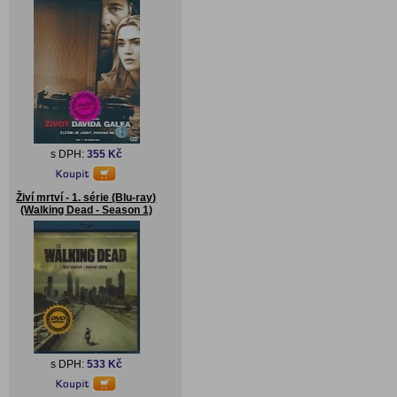
s DPH:
355 Kč
Živí mrtví - 1. série (Blu-ray)
(Walking Dead - Season 1)
s DPH:
533 Kč