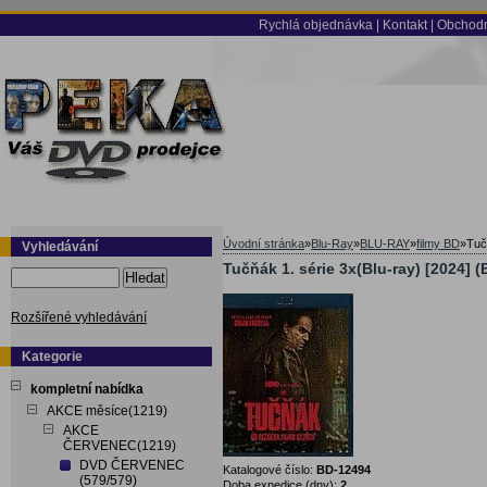
Rychlá objednávka
|
Kontakt
|
Obchodn
Úvodní stránka
»
Blu-Ray
»
BLU-RAY
»
filmy BD
»
Tuč
Vyhledávání
Tučňák 1. série 3x(Blu-ray) [2024] 
Hledat
Rozšířené vyhledávání
Kategorie
kompletní nabídka
AKCE měsíce(1219)
AKCE
ČERVENEC(1219)
DVD ČERVENEC
Katalogové číslo:
BD-12494
(579/579)
Doba expedice (dny):
2