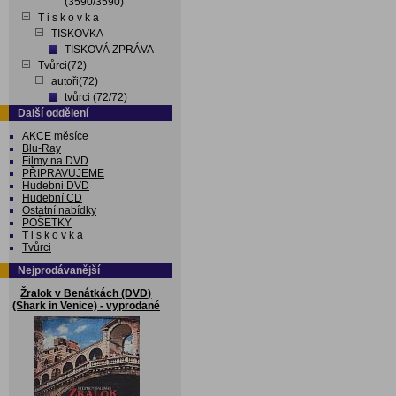
(3590/3590)
T i s k o v k a
TISKOVKA
TISKOVÁ ZPRÁVA
Tvůrci(72)
autoři(72)
tvůrci (72/72)
Další oddělení
AKCE měsíce
Blu-Ray
Filmy na DVD
PŘIPRAVUJEME
Hudebni DVD
Hudební CD
Ostatní nabídky
POŠETKY
T i s k o v k a
Tvůrci
Nejprodávanější
Žralok v Benátkách (DVD)
(Shark in Venice) - vyprodané