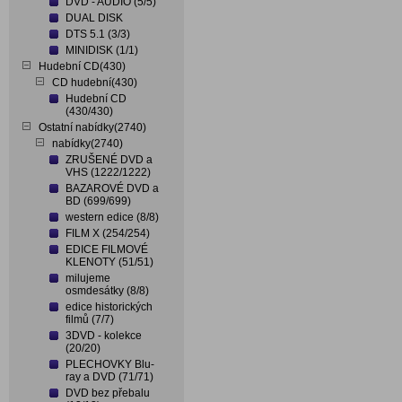
DVD - AUDIO (5/5)
DUAL DISK
DTS 5.1 (3/3)
MINIDISK (1/1)
Hudební CD(430)
CD hudební(430)
Hudební CD
(430/430)
Ostatní nabídky(2740)
nabídky(2740)
ZRUŠENÉ DVD a
VHS (1222/1222)
BAZAROVÉ DVD a
BD (699/699)
western edice (8/8)
FILM X (254/254)
EDICE FILMOVÉ
KLENOTY (51/51)
milujeme
osmdesátky (8/8)
edice historických
filmů (7/7)
3DVD - kolekce
(20/20)
PLECHOVKY Blu-
ray a DVD (71/71)
DVD bez přebalu