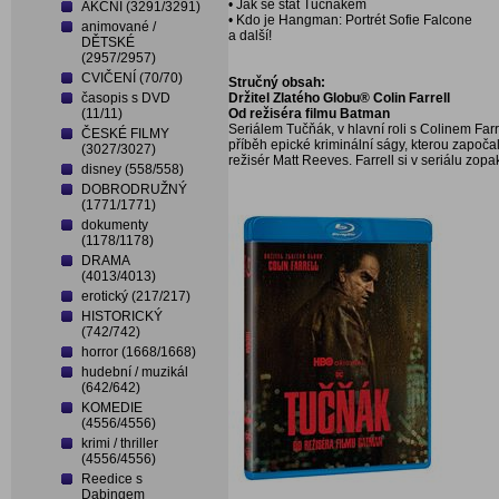
• Jak se stát Tučnákem
AKČNÍ (3291/3291)
• Kdo je Hangman: Portrét Sofie Falcone
animované /
a další!
DĚTSKÉ
(2957/2957)
CVIČENÍ (70/70)
Stručný obsah:
časopis s DVD
Držitel Zlatého Globu® Colin Farrell
(11/11)
Od režiséra filmu Batman
Seriálem Tučňák, v hlavní roli s Colinem Fa
ČESKÉ FILMY
příběh epické kriminální ságy, kterou zapo
(3027/3027)
režisér Matt Reeves. Farrell si v seriálu zo
disney (558/558)
DOBRODRUŽNÝ
(1771/1771)
dokumenty
(1178/1178)
DRAMA
(4013/4013)
erotický (217/217)
HISTORICKÝ
(742/742)
horror (1668/1668)
hudební / muzikál
(642/642)
KOMEDIE
(4556/4556)
krimi / thriller
(4556/4556)
Reedice s
Dabingem