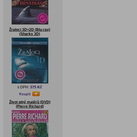
Žraloci 3D+2D (Blu-ray)
(Sharks 3D)
s DPH:
375 Kč
Život plný malérů (DVD)
(Pierre Richard)