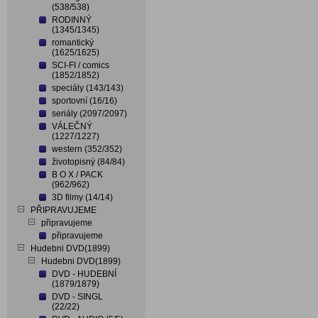
(538/538)
RODINNÝ
(1345/1345)
romantický
(1625/1625)
SCI-FI / comics
(1852/1852)
speciály (143/143)
sportovní (16/16)
seriály (2097/2097)
VÁLEČNÝ
(1227/1227)
western (352/352)
životopisný (84/84)
B O X / PACK
(962/962)
3D filmy (14/14)
PŘIPRAVUJEME
připravujeme
připravujeme
Hudebni DVD(1899)
Hudebni DVD(1899)
DVD - HUDEBNÍ
(1879/1879)
DVD - SINGL
(22/22)