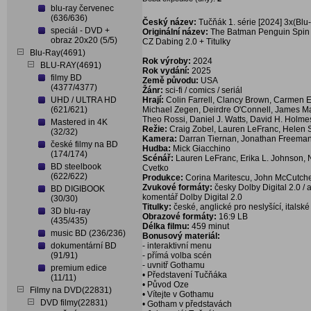
blu-ray červenec
(636/636)
Český název:
Tučňák 1. série [2024] 3x(Blu-
speciál - DVD +
Originální název:
The Batman Penguin Spin O
obraz 20x20 (5/5)
CZ Dabing 2.0 + Titulky
Blu-Ray(4691)
Rok výroby:
2024
BLU-RAY(4691)
Rok vydání:
2025
filmy BD
Země původu:
USA
(4377/4377)
Žánr:
sci-fi / comics / seriál
UHD / ULTRA HD
Hrají:
Colin Farrell, Clancy Brown, Carmen Ej
(621/621)
Michael Zegen, Deirdre O'Connell, James Ma
Theo Rossi, Daniel J. Watts, David H. Holmes
Mastered in 4K
Režie:
Craig Zobel, Lauren LeFranc, Helen S
(32/32)
Kamera:
Darran Tiernan, Jonathan Freeman
české filmy na BD
Hudba:
Mick Giacchino
(174/174)
Scénář:
Lauren LeFranc, Erika L. Johnson,
BD steelbook
Cvetko
(622/622)
Produkce:
Corina Maritescu, John McCutch
Zvukové formáty:
česky Dolby Digital 2.0 / a
BD DIGIBOOK
komentář Dolby Digital 2.0
(30/30)
Titulky:
české, anglické pro neslyšící, italské
3D blu-ray
Obrazové formáty:
16:9 LB
(435/435)
Délka filmu:
459 minut
music BD (236/236)
Bonusový materiál:
dokumentární BD
- interaktivní menu
(91/91)
- přímá volba scén
- uvnitř Gothamu
premium edice
• Představení Tučňáka
(11/11)
• Původ Oze
Filmy na DVD(22831)
• Vítejte v Gothamu
DVD filmy(22831)
• Gotham v představách