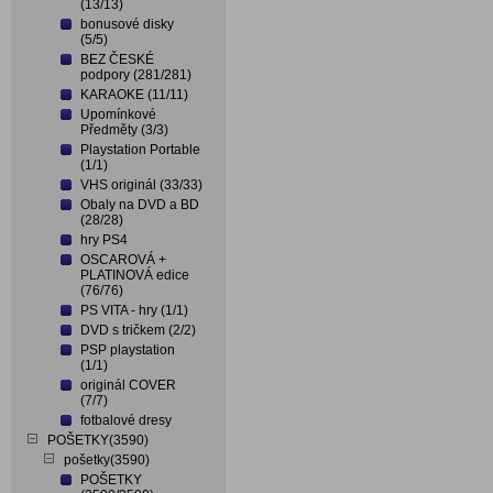
(13/13)
bonusové disky
(5/5)
BEZ ČESKÉ
podpory (281/281)
KARAOKE (11/11)
Upomínkové
Předměty (3/3)
Playstation Portable
(1/1)
VHS originál (33/33)
Obaly na DVD a BD
(28/28)
hry PS4
OSCAROVÁ +
PLATINOVÁ edice
(76/76)
PS VITA - hry (1/1)
DVD s tričkem (2/2)
PSP playstation
(1/1)
originál COVER
(7/7)
fotbalové dresy
POŠETKY(3590)
pošetky(3590)
POŠETKY