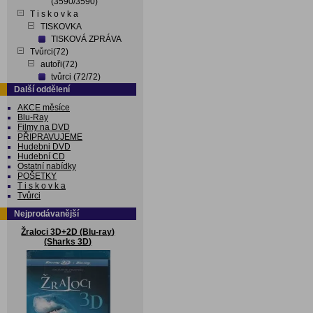
(3590/3590)
T i s k o v k a
TISKOVKA
TISKOVÁ ZPRÁVA
Tvůrci(72)
autoři(72)
tvůrci (72/72)
Další oddělení
AKCE měsíce
Blu-Ray
Filmy na DVD
PŘIPRAVUJEME
Hudebni DVD
Hudební CD
Ostatní nabídky
POŠETKY
T i s k o v k a
Tvůrci
Nejprodávanější
Žraloci 3D+2D (Blu-ray)
(Sharks 3D)