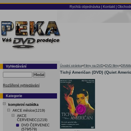
Rychlá objednávka
|
Kontakt
|
Obchodn
Úvodní stránka
»
Filmy na DVD
»
DVD filmy
»
DRAM
Vyhledávání
Tichý Američan (DVD) (Quiet Ameri
Hledat
Rozšířené vyhledávání
Kategorie
kompletní nabídka
AKCE měsíce(1219)
AKCE
ČERVENEC(1219)
DVD ČERVENEC
(579/579)