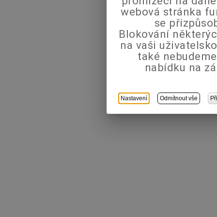
prohlížeči na dané
webová stránka fu
se přizpůso
Blokování některýc
na vaši uživatels
také nebudeme
nabídku na zá
Nastavení
Odmítnout vše
Př