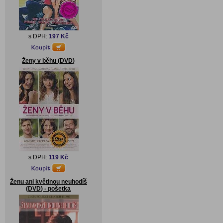
s DPH:
197 Kč
Ženy v běhu (DVD)
s DPH:
119 Kč
Ženu ani květinou neuhodíš
(DVD) - pošetka