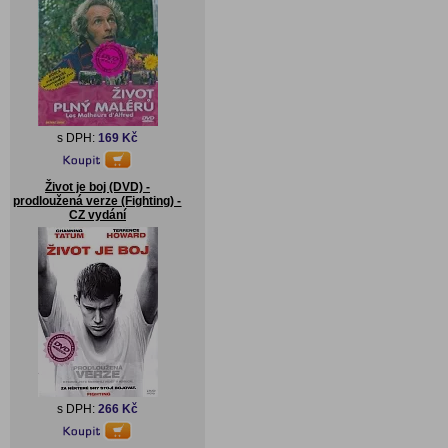
s DPH:
169 Kč
Život je boj (DVD) -
prodloužená verze (Fighting) -
CZ vydání
s DPH:
266 Kč