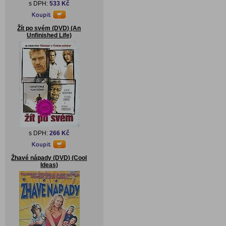
s DPH:
533 Kč
Žít po svém (DVD) (An
Unfinished Life)
s DPH:
266 Kč
Žhavé nápady (DVD) (Cool
Ideas)