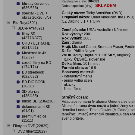
Katalogové číslo:
D04392
blu-ray červenec
SKLADEM
Doba expedice (dny):
(636/636)
Český název:
Tichý Američan (DVD)
speciál - DVD +
Originální název:
Quiet American, the (DVD)
obraz 20x20 (5/5)
CZ Dabing 5.1 + Titulky
Blu-Ray(4691)
BLU-RAY(4691)
Země původu:
USA / Australie / Německo
filmy BD
Rok výroby:
2001
(4377/4377)
Rok vydání:
2003
Žánr:
drama
UHD / ULTRA HD
Hrají:
Michael Caine, Brendan Fraser, Ferdi
(621/621)
Režie:
Phillip Noyce
Mastered in 4K
ZVUK Dolby Digital 5.1: ČESKÝ
, anglický
(32/32)
Titulky:
ČESKÉ
, slovenské
české filmy na BD
Délka filmu:
101 minut
(174/174)
Formát obrazu:
16:9
Bonusový materiál:
BD steelbook
- interaktivní menu
(622/622)
- přímá volba scén
BD DIGIBOOK
- ukázky
(30/30)
- film o filmu
3D blu-ray
(435/435)
Stručný obsah:
music BD (236/236)
Adaptace románu Grahama Greenea se ujali 
Milostné drama dvou mužů a jedné ženy se od
dokumentární BD
denníku London Times Fowler (M.Caine) stoick
(91/91)
tanečnici, mladý americký idealista Alden Pyle
premium edice
svého přítele.
(11/11)
Filmy na DVD(22829)
DVD filmy(22829)