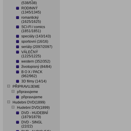
(538/538)
RODINNÝ
(1345/1345)
romantický
(1625/1625)
SCI-FI / comics
(1851/1851)
speciály (143/143)
sportovní (16/16)
seriály (2097/2097)
VÁLEČNÝ
(1225/1225)
western (352/352)
životopisný (84/84)
B O X / PACK
(962/962)
3D filmy (14/14)
PŘIPRAVUJEME
připravujeme
připravujeme
Hudebni DVD(1899)
Hudebni DVD(1899)
DVD - HUDEBNÍ
(1879/1879)
DVD - SINGL
(22/22)