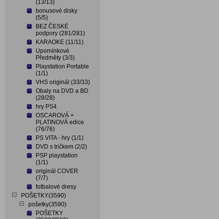
(13/13)
bonusové disky
(5/5)
BEZ ČESKÉ
podpory (281/281)
KARAOKE (11/11)
Upomínkové
Předměty (3/3)
Playstation Portable
(1/1)
VHS originál (33/33)
Obaly na DVD a BD
(28/28)
hry PS4
OSCAROVÁ +
PLATINOVÁ edice
(76/76)
PS VITA - hry (1/1)
DVD s tričkem (2/2)
PSP playstation
(1/1)
originál COVER
(7/7)
fotbalové dresy
POŠETKY(3590)
pošetky(3590)
POŠETKY