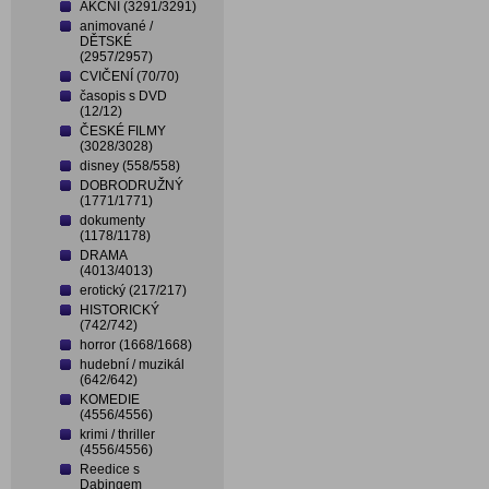
AKČNÍ (3291/3291)
animované /
DĚTSKÉ
(2957/2957)
CVIČENÍ (70/70)
časopis s DVD
(12/12)
ČESKÉ FILMY
(3028/3028)
disney (558/558)
DOBRODRUŽNÝ
(1771/1771)
dokumenty
(1178/1178)
DRAMA
(4013/4013)
erotický (217/217)
HISTORICKÝ
(742/742)
horror (1668/1668)
hudební / muzikál
(642/642)
KOMEDIE
(4556/4556)
krimi / thriller
(4556/4556)
Reedice s
Dabingem