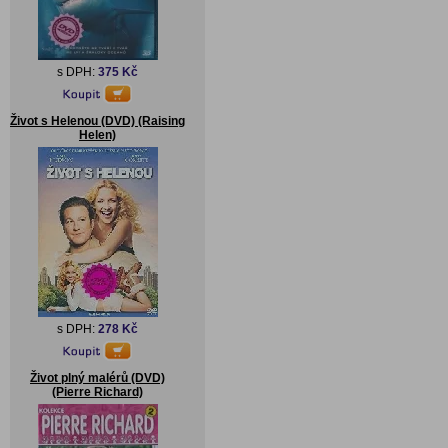
s DPH:
375 Kč
Život s Helenou (DVD) (Raising
Helen)
s DPH:
278 Kč
Život plný malérů (DVD)
(Pierre Richard)