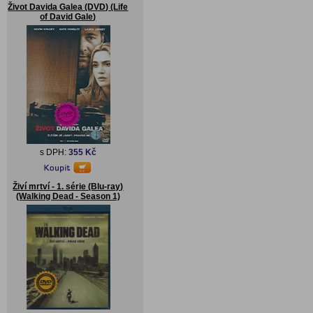
Život Davida Galea (DVD) (Life
of David Gale)
s DPH:
355 Kč
Živí mrtví - 1. série (Blu-ray)
(Walking Dead - Season 1)