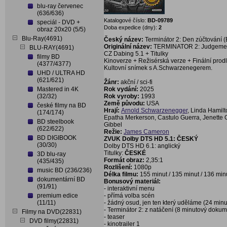
blu-ray červenec
(636/636)
Katalogové číslo:
BD-09789
speciál - DVD +
Doba expedice (dny):
2
obraz 20x20 (5/5)
Blu-Ray(4691)
Český název:
Terminátor 2: Den zúčtování (
Originální název:
TERMINATOR 2: Judgement
BLU-RAY(4691)
CZ Dabing 5.1 + Titulky
filmy BD
Kinoverze + Režisérská verze + Finální prod
(4377/4377)
Kultovní snímek s A.Schwarzenegerem.
UHD / ULTRA HD
(621/621)
Žánr:
akční / sci-fi
Mastered in 4K
Rok vydání:
2025
(32/32)
Rok vyroby:
1993
Země původu:
USA
české filmy na BD
Hrají:
Arnold Schwarzenegger
, Linda Hamilt
(174/174)
Epatha Merkerson, Castulo Guerra, Jenette G
BD steelbook
Gibbel
(622/622)
Režie:
James Cameron
BD DIGIBOOK
ZVUK Dolby DTS HD 5.1: ČESKÝ
(30/30)
Dolby DTS HD 6.1: anglický
Titulky:
ČESKÉ
3D blu-ray
Formát obraz:
2,35:1
(435/435)
Rozlišení:
1080p
music BD (236/236)
Délka filmu:
155 minut / 135 minut / 136 min
dokumentární BD
Bonusový materiál:
(91/91)
- interaktivní menu
premium edice
- přímá volba scén
(11/11)
- žádný osud, jen ten který uděláme (24 minu
- Terminátor 2: z natáčení (8 minutový dokum
Filmy na DVD(22831)
- teaser
DVD filmy(22831)
- kinotrailer 1