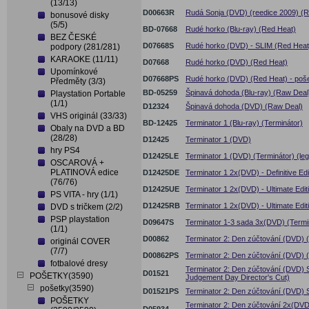
(13/13)
D00663R
Rudá Sonja (DVD) (reedice 2009) (R
bonusové disky
(5/5)
BD-07668
Rudé horko (Blu-ray) (Red Heat)
BEZ ČESKÉ
D07668S
Rudé horko (DVD) - SLIM (Red Heat
podpory (281/281)
KARAOKE (11/11)
D07668
Rudé horko (DVD) (Red Heat)
Upomínkové
D07668PS
Rudé horko (DVD) (Red Heat) - poš
Předměty (3/3)
BD-05259
Špinavá dohoda (Blu-ray) (Raw Deal
Playstation Portable
(1/1)
D12324
Špinavá dohoda (DVD) (Raw Deal)
VHS originál (33/33)
BD-12425
Terminator 1 (Blu-ray) (Terminátor)
Obaly na DVD a BD
(28/28)
D12425
Terminator 1 (DVD)
hry PS4
D12425LE
Terminator 1 (DVD) (Terminátor) (le
OSCAROVÁ +
PLATINOVÁ edice
D12425DE
Terminator 1 2x(DVD) - Definitive Ed
(76/76)
D12425UE
Terminator 1 2x(DVD) - Ultimate Edit
PS VITA - hry (1/1)
D12425RB
Terminator 1 2x(DVD) - Ultimate Edit
DVD s tričkem (2/2)
PSP playstation
D09647S
Terminator 1-3 sada 3x(DVD) (Termin
(1/1)
D00862
Terminator 2: Den zúčtování (DVD) 
originál COVER
(7/7)
D00862PS
Terminator 2: Den zúčtování (DVD) (
fotbalové dresy
Terminator 2: Den zúčtování (DVD) S
D01521
POŠETKY(3590)
Judgement Day Director's Cut)
pošetky(3590)
D01521PS
Terminator 2: Den zúčtování (DVD) S
POŠETKY
Terminator 2: Den zúčtování 2x(DVD