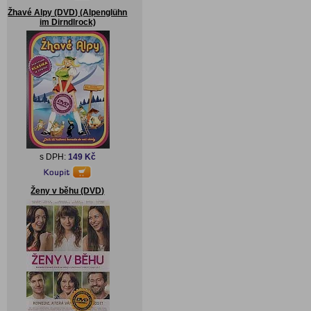
Žhavé Alpy (DVD) (Alpenglühn
im Dirndlrock)
s DPH:
149 Kč
Ženy v běhu (DVD)