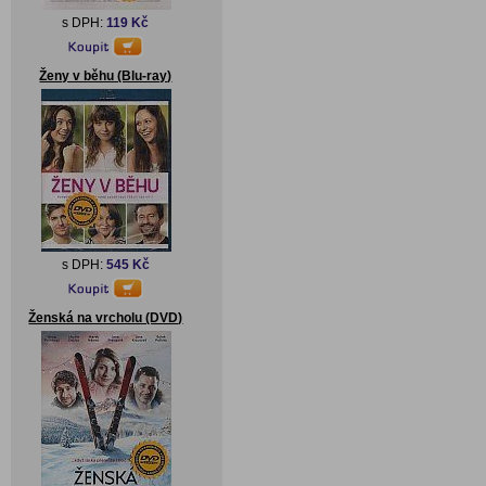
s DPH:
119 Kč
Ženy v běhu (Blu-ray)
s DPH:
545 Kč
Ženská na vrcholu (DVD)