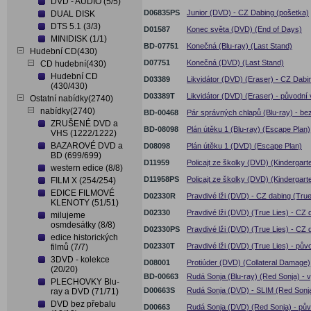
DVD - AUDIO (5/5)
D06835PS
Junior (DVD) - CZ Dabing (pošetka)
DUAL DISK
DTS 5.1 (3/3)
D01587
Konec světa (DVD) (End of Days)
MINIDISK (1/1)
BD-07751
Konečná (Blu-ray) (Last Stand)
Hudební CD(430)
D07751
Konečná (DVD) (Last Stand)
CD hudební(430)
Hudební CD
D03389
Likvidátor (DVD) (Eraser) - CZ Dabi
(430/430)
D03389T
Likvidátor (DVD) (Eraser) - původní
Ostatní nabídky(2740)
nabídky(2740)
BD-00468
Pár správných chlapů (Blu-ray) - 
ZRUŠENÉ DVD a
BD-08098
Plán útěku 1 (Blu-ray) (Escape Plan)
VHS (1222/1222)
BAZAROVÉ DVD a
D08098
Plán útěku 1 (DVD) (Escape Plan)
BD (699/699)
D11959
Policajt ze školky (DVD) (Kindergar
western edice (8/8)
D11958PS
Policajt ze školky (DVD) (Kindergart
FILM X (254/254)
EDICE FILMOVÉ
D02330R
Pravdivé lži (DVD) - CZ dabing (True
KLENOTY (51/51)
D02330
Pravdivé lži (DVD) (True Lies) - CZ 
milujeme
osmdesátky (8/8)
D02330PS
Pravdivé lži (DVD) (True Lies) - CZ 
edice historických
D02330T
Pravdivé lži (DVD) (True Lies) - pů
filmů (7/7)
3DVD - kolekce
D08001
Protiúder (DVD) (Collateral Damage)
(20/20)
BD-00663
Rudá Sonja (Blu-ray) (Red Sonja) - 
PLECHOVKY Blu-
D00663S
Rudá Sonja (DVD) - SLIM (Red Sonj
ray a DVD (71/71)
DVD bez přebalu
D00663
Rudá Sonja (DVD) (Red Sonja) - pův