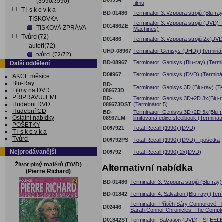
D05934
(3590/3590)
filmu
T i s k o v k a
BD-01486
Terminator 3: Vzpoura strojů (Blu-ra
TISKOVKA
Terminator 3: Vzpoura strojů (DVD) -
D01486ZE
TISKOVÁ ZPRÁVA
Machines)
Tvůrci(72)
D01486
Terminator 3: Vzpoura strojů 2x(DVD
autoři(72)
UHD-08967
Terminator Genisys (UHD) (Termináto
tvůrci (72/72)
BD-08967
Terminator: Genisys (Blu-ray) (Termi
Další oddělení
D08967
Terminator: Genisys (DVD) (Terminá
AKCE měsíce
Blu-Ray
BD-
Terminator: Genisys 3D (Blu-ray) (T
Filmy na DVD
089673D
PŘIPRAVUJEME
BD-
Terminator: Genisys 3D+2D 3x(Blu-ra
Hudebni DVD
089673DST
(Terminátor 5)
Hudební CD
BD-
Terminator: Genisys 3D+2D 3x(Blu-ra
Ostatní nabídky
08967LM
limitovaná edice steelbook (Terminát
POŠETKY
D097921
Total Recall (1990) (DVD)
T i s k o v k a
Tvůrci
D09792PS
Total Recall (1990) (DVD) - pošetka
Nejprodávanější
D09792
Total Recall (1990) 2x(DVD)
Život plný malérů (DVD)
Alternativní nabídka
(Pierre Richard)
BD-01486
Terminator 3: Vzpoura strojů (Blu-ray)
BD-01842
Terminator 4: Salvation (Blu-ray) (Ter
Terminator: Příběh Sáry Connorové - 
D02446
Sarah Connor Chronicles: The Compl
D01842ST
Terminator: Salvation (DVD) - STEEL