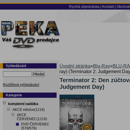
Rychlá objednávka
|
Kontakt
|
Obchodn
Úvodní stránka
»
Blu-Ray
»
BLU-RA
Vyhledávání
ray) (Terminator 2: Judgement Day
Hledat
Terminator 2: Den zúčtová
Rozšířené vyhledávání
Judgement Day)
Kategorie
kompletní nabídka
AKCE měsíce(1219)
AKCE
ČERVENEC(1219)
DVD ČERVENEC
(579/579)