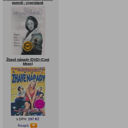
pomni) - vyprodané
Žhavé nápady (DVD) (Cool
Ideas)
s DPH:
197 Kč