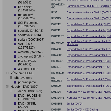
(538/538)
BD-01293-
Batman se vrací (UHD+BD) 2x(Blu-ra
RODINNÝ
4K
(1345/1345)
5438
Cesta kolem světa za 80 dní (DVD) "
romantický
(1625/1625)
5438PS
Cesta kolem světa za 80 dní (DVD) "
SCI-FI / comics
D04212
Expendables 1: Postradatelní (DVD
(1852/1852)
D04211
Expendables 1: Postradatelní 2x(DVD
speciály (143/143)
sportovní (16/16)
D04211ST
Expendables 1: Postradatelní 2x(DVD)
seriály (2097/2097)
Expendables 1+2: Postradatelní 1+2 2
BD-07400
VÁLEČNÝ
steelbook
(1227/1227)
D07400
Expendables 1+2: Postradatelní 1+2
western (352/352)
D07400K
Expendables 1+2: Postradatelní 1+2
životopisný (84/84)
B O X / PACK
BD-07401
Expendables 2: Postradatelní 2 (Blu-
(962/962)
D07401
Expendables 2: Postradatelní 2 (DV
3D filmy (14/14)
BD-08500
Expendables 3: Postradatelní 3 (Blu-
PŘIPRAVUJEME
připravujeme
BD-
Expendables 3: Postradatelní 3 (Blu-
08500ST
připravujeme
D08500
Expendables 3: Postradatelní 3 (DV
Hudebni DVD(1899)
Hudebni DVD(1899)
D01394
Herkules v New Yorku (DVD) (Hercu
DVD - HUDEBNÍ
D01394PS
Herkules v New Yorku (DVD) (Hercul
(1879/1879)
DVD - SINGL
D06835T
Junior (DVD)
(22/22)
D06835
Junior (DVD) - CZ Dabing