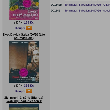
D01842M
Terminator: Salvation 2x(DVD) - Gift
D01842
Terminator: Salvation 2x(DVD) - speci
s DPH:
169 Kč
Život Davida Galea (DVD) (Life
of David Gale)
s DPH:
355 Kč
Živí mrtví - 1. série (Blu-ray)
(Walking Dead - Season 1)