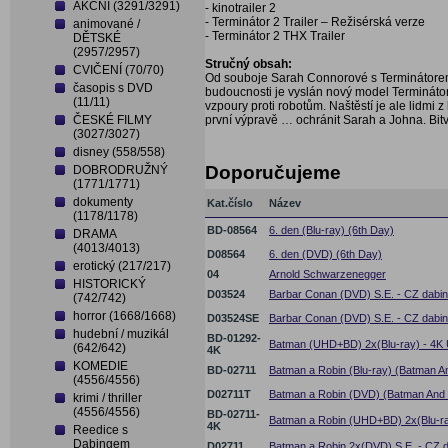
AKČNÍ (3291/3291)
- kinotrailer 2
- Terminátor 2 Trailer – Režisérská verze
animované /
- Terminátor 2 THX Trailer
DĚTSKÉ
(2957/2957)
Stručný obsah:
CVIČENÍ (70/70)
Od souboje Sarah Connorové s Terminátorem 
časopis s DVD
budoucnosti je vyslán nový model Terminátor
(11/11)
vzpoury proti robotům. Naštěstí je ale lidmi z
ČESKÉ FILMY
první výpravě … ochránit Sarah a Johna. Bit
(3027/3027)
disney (558/558)
Doporučujeme
DOBRODRUŽNÝ
(1771/1771)
dokumenty
Kat.číslo
Název
(1178/1178)
BD-08564
6. den (Blu-ray) (6th Day)
DRAMA
(4013/4013)
D08564
6. den (DVD) (6th Day)
erotický (217/217)
04
Arnold Schwarzenegger
HISTORICKÝ
D03524
Barbar Conan (DVD) S.E. - CZ dabi
(742/742)
horror (1668/1668)
D03524SE
Barbar Conan (DVD) S.E. - CZ dabing
hudební / muzikál
BD-01292-
Batman (UHD+BD) 2x(Blu-ray) - 4K U
(642/642)
4K
KOMEDIE
BD-02711
Batman a Robin (Blu-ray) (Batman A
(4556/4556)
D02711T
Batman a Robin (DVD) (Batman And 
krimi / thriller
(4556/4556)
BD-02711-
Batman a Robin (UHD+BD) 2x(Blu-ray
4K
Reedice s
Dabingem
D02711
Batman a Robin 2x(DVD) S.E. - CZ 