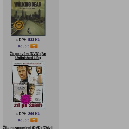
s DPH:
533 Kč
Žít po svém (DVD) (An
Unfinished Life)
s DPH:
266 Kč
Žij a nezapomínej (DVD) (Zhivi i