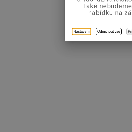
také nebudeme
nabídku na zá
Nastavení
Odmítnout vše
Př