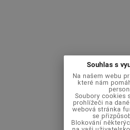
Souhlas s vy
Na našem webu pra
které nám pomáha
person
Soubory cookies s
prohlížeči na dané
webová stránka fu
se přizpůso
Blokování některýc
na vaši uživatels