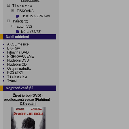
(3590/3590)
T i s k o v k a
TISKOVKA
TISKOVÁ ZPRÁVA
Tvůrci(72)
autoři(72)
tvůrci (72/72)
Další oddělení
AKCE měsíce
Blu-Ray
Filmy na DVD
PŘIPRAVUJEME
Hudebni DVD
Hudební CD
Ostatní nabídky
POŠETKY
T i s k o v k a
Tvůrci
Nejprodávanější
Život je boj (DVD) -
prodloužená verze (Fighting) -
CZ vydání