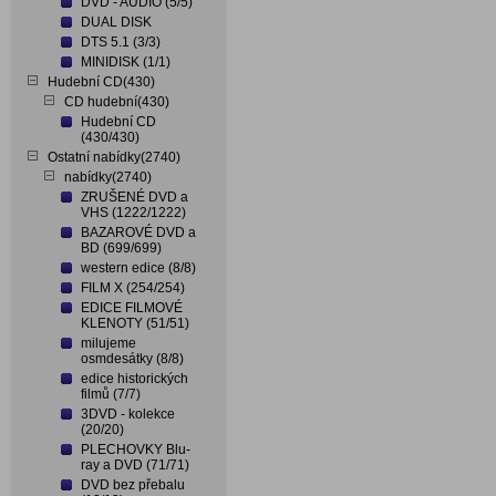
DVD - AUDIO (5/5)
DUAL DISK
DTS 5.1 (3/3)
MINIDISK (1/1)
Hudební CD(430)
CD hudební(430)
Hudební CD
(430/430)
Ostatní nabídky(2740)
nabídky(2740)
ZRUŠENÉ DVD a
VHS (1222/1222)
BAZAROVÉ DVD a
BD (699/699)
western edice (8/8)
FILM X (254/254)
EDICE FILMOVÉ
KLENOTY (51/51)
milujeme
osmdesátky (8/8)
edice historických
filmů (7/7)
3DVD - kolekce
(20/20)
PLECHOVKY Blu-
ray a DVD (71/71)
DVD bez přebalu