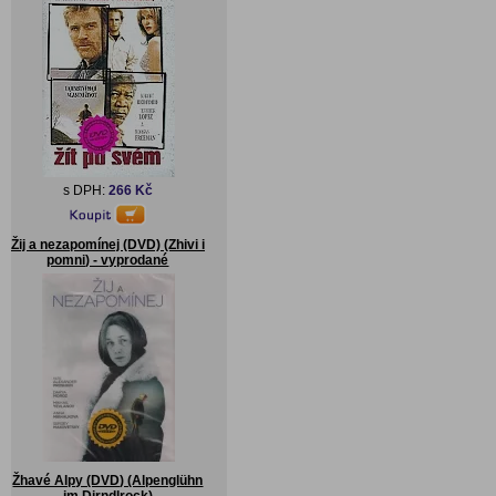
s DPH:
266 Kč
Žij a nezapomínej (DVD) (Zhivi i
pomni) - vyprodané
Žhavé Alpy (DVD) (Alpenglühn