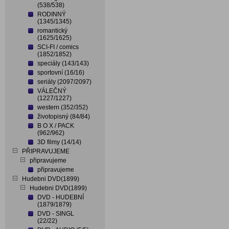
(538/538)
RODINNÝ
(1345/1345)
romantický
(1625/1625)
SCI-FI / comics
(1852/1852)
speciály (143/143)
sportovní (16/16)
seriály (2097/2097)
VÁLEČNÝ
(1227/1227)
western (352/352)
životopisný (84/84)
B O X / PACK
(962/962)
3D filmy (14/14)
PŘIPRAVUJEME
připravujeme
připravujeme
Hudebni DVD(1899)
Hudebni DVD(1899)
DVD - HUDEBNÍ
(1879/1879)
DVD - SINGL
(22/22)