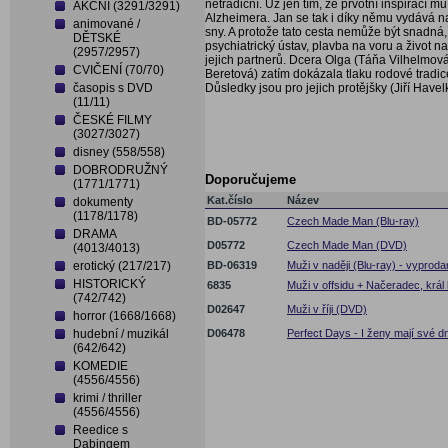
netradiční. Už jen tím, že prvotní inspirací
AKČNÍ (3291/3291)
Alzheimera. Jan se tak i díky němu vydává n
animované /
sny. A protože tato cesta nemůže být snadná, s
DĚTSKÉ
psychiatrický ústav, plavba na voru a život na
(2957/2957)
jejich partnerů. Dcera Olga (Táňa Vilhelmov
CVIČENÍ (70/70)
Beretová) zatím dokázala tlaku rodové tradice o
časopis s DVD
Důsledky jsou pro jejich protějšky (Jiří Hav
(11/11)
ČESKÉ FILMY
(3027/3027)
disney (558/558)
DOBRODRUŽNÝ
Doporučujeme
(1771/1771)
Kat.číslo
Název
dokumenty
(1178/1178)
BD-05772
Czech Made Man (Blu-ray)
DRAMA
D05772
Czech Made Man (DVD)
(4013/4013)
erotický (217/217)
BD-06319
Muži v naději (Blu-ray) - vyprod
HISTORICKÝ
6835
Muži v offsidu + Načeradec, král
(742/742)
D02647
Muži v říji (DVD)
horror (1668/1668)
hudební / muzikál
D06478
Perfect Days - I ženy mají své 
(642/642)
KOMEDIE
(4556/4556)
krimi / thriller
(4556/4556)
Reedice s
Dabingem