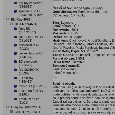
blu-ray červenec
(636/636)
Český název:
Teorie tygra (Blu-ray)
speciál - DVD +
Originální název:
Teorie tygra (Blu-ray)
obraz 20x20 (5/5)
CZ Dabing 5.1 + Titulky
Blu-Ray(4691)
Žánr:
komedie
BLU-RAY(4691)
Země původu:
ČR
filmy BD
Rok výroby:
2011
(4377/4377)
Rok vydání:
2025
UHD / ULTRA HD
Režie:
Radek Bajgar
(621/621)
Hrají:
Anna Čtvrtníčková, Arnošt Goldflam, E
Uhlířová, Jakub Kohák, Jaromír Dulava, Jiří 
Mastered in 4K
Ondřej Pavelka, Pavla Beretová, Tatiana Vi
(32/32)
ZVUK Dolby Digital 5.1: ČESKÝ
české filmy na BD
Titulky:
ČESKÉ
pro neslyšící, anglické, franco
(174/174)
Formát obrazu:
1,85:1
BD steelbook
Délka filmu:
110 minut
(622/622)
Bonusový materiál:
- interaktivní menu
BD DIGIBOOK
- přímá volba scén
(30/30)
- ...
3D blu-ray
(435/435)
Stručný obsah:
music BD (236/236)
Veterinář Jan (Jiří Bartoška) už toho má dost
dokumentární BD
trpělivost. Babička (Iva Janžurová) totiž vždy
(91/91)
bude pohřbený. Nerespektovala žádné jeho př
co je pro něj dobré a správné. A tak se k jeho
premium edice
Janovi začíná být jasné, že je na té samé ces
(11/11)
teorií malého dvorku a dlouhého biče a pře
Filmy na DVD(22831)
ona. Janovi dojde, že už takto dál nemůže, 
DVD filmy(22831)
dne jej napadne způsob, jak se osvobodit a z