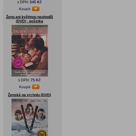
s DPH:
545 Kč
Ženu ani květinou neuhodíš
(DVD) - pošetka
s DPH:
75 Kč
Ženská na vrcholu (DVD)