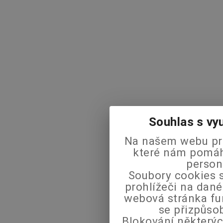
Souhlas s vy
Na našem webu pra
které nám pomáha
person
Soubory cookies s
prohlížeči na dané
webová stránka fu
se přizpůso
Blokování některýc