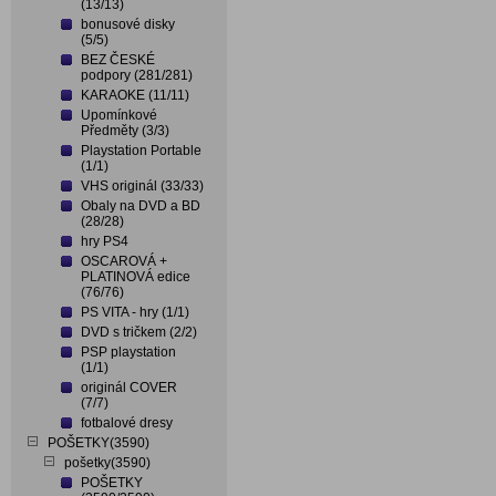
(13/13)
bonusové disky
(5/5)
BEZ ČESKÉ
podpory (281/281)
KARAOKE (11/11)
Upomínkové
Předměty (3/3)
Playstation Portable
(1/1)
VHS originál (33/33)
Obaly na DVD a BD
(28/28)
hry PS4
OSCAROVÁ +
PLATINOVÁ edice
(76/76)
PS VITA - hry (1/1)
DVD s tričkem (2/2)
PSP playstation
(1/1)
originál COVER
(7/7)
fotbalové dresy
POŠETKY(3590)
pošetky(3590)
POŠETKY