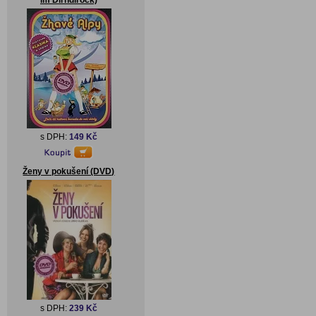
im Dirndlrock)
s DPH:
149 Kč
Ženy v pokušení (DVD)
s DPH:
239 Kč