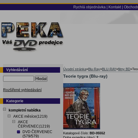
Rychlá objednávka
|
Kontakt
|
Obchodn
Úvodní stránka
»
Blu-Ray
»
BLU-RAY
»
filmy BD
»
Teor
Vyhledávání
Teorie tygra (Blu-ray)
Hledat
Rozšířené vyhledávání
Kategorie
kompletní nabídka
AKCE měsíce(1219)
AKCE
ČERVENEC(1219)
DVD ČERVENEC
Katalogové číslo:
BD-05552
(579/579)
Doba expedice (dny):
2