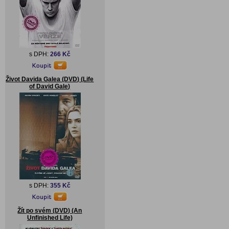
s DPH:
266 Kč
Život Davida Galea (DVD) (Life
of David Gale)
s DPH:
355 Kč
Žít po svém (DVD) (An
Unfinished Life)