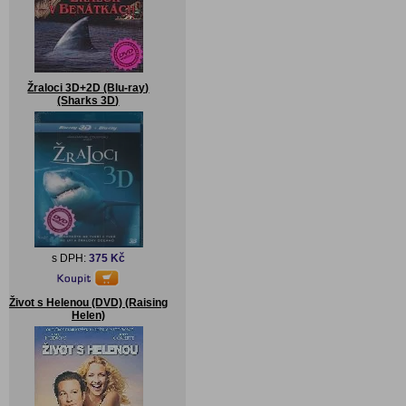
Žraloci 3D+2D (Blu-ray)
(Sharks 3D)
s DPH:
375 Kč
Život s Helenou (DVD) (Raising
Helen)