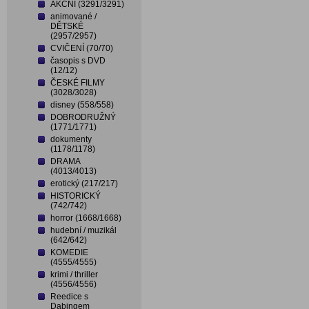
AKČNÍ (3291/3291)
animované /
DĚTSKÉ
(2957/2957)
CVIČENÍ (70/70)
časopis s DVD
(12/12)
ČESKÉ FILMY
(3028/3028)
disney (558/558)
DOBRODRUŽNÝ
(1771/1771)
dokumenty
(1178/1178)
DRAMA
(4013/4013)
erotický (217/217)
HISTORICKÝ
(742/742)
horror (1668/1668)
hudební / muzikál
(642/642)
KOMEDIE
(4555/4555)
krimi / thriller
(4556/4556)
Reedice s
Dabingem