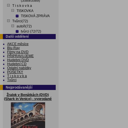
(3589/3589)
T i s k o v k a
TISKOVKA
TISKOVÁ ZPRÁVA
Tvůrci(72)
autoři(72)
tvůrci (72/72)
Další oddělení
AKCE měsíce
Blu-Ray
Filmy na DVD
PŘIPRAVUJEME
Hudebni DVD
Hudební CD
Ostatní nabídky
POŠETKY
T i s k o v k a
Tvůrci
Nejprodávanější
Žralok v Benátkách (DVD)
(Shark in Venice) - vyprodané