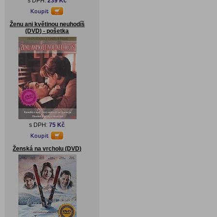
s DPH:
239 Kč
Ženu ani květinou neuhodíš
(DVD) - pošetka
s DPH:
75 Kč
Ženská na vrcholu (DVD)