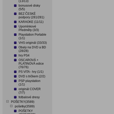
(13/13)
bonusové disky
(5/5)
BEZ ČESKÉ
podpory (281/281)
KARAOKE (11/11)
Upomínkové
Předměty (3/3)
Playstation Portable
(1/1)
VHS originál (33/33)
Obaly na DVD a BD
(28/28)
hry PS4
OSCAROVÁ +
PLATINOVÁ edice
(76/76)
PS VITA - hry (1/1)
DVD s tričkem (2/2)
PSP playstation
(1/1)
originál COVER
(7/7)
fotbalové dresy
POŠETKY(3589)
pošetky(3589)
POŠETKY