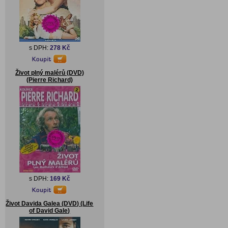
s DPH:
278 Kč
Život plný malérů (DVD)
(Pierre Richard)
s DPH:
169 Kč
Život Davida Galea (DVD) (Life
of David Gale)