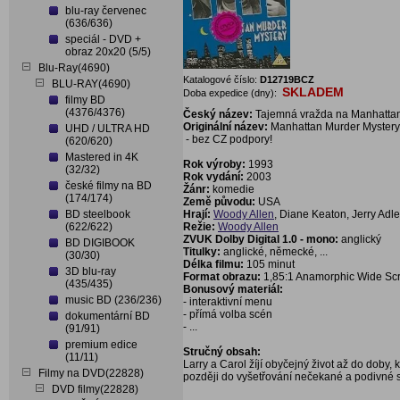
blu-ray červenec
(636/636)
speciál - DVD +
obraz 20x20 (5/5)
Blu-Ray(4690)
Katalogové číslo:
D12719BCZ
BLU-RAY(4690)
SKLADEM
Doba expedice (dny):
filmy BD
(4376/4376)
Český název:
Tajemná vražda na Manhatta
Originální název:
Manhattan Murder Mystery
UHD / ULTRA HD
- bez CZ podpory!
(620/620)
Mastered in 4K
Rok výroby:
1993
(32/32)
Rok vydání:
2003
české filmy na BD
Žánr:
komedie
(174/174)
Země původu:
USA
BD steelbook
Hrají:
Woody Allen
, Diane Keaton, Jerry Adle
(622/622)
Režie:
Woody Allen
ZVUK Dolby Digital 1.0 - mono:
anglický
BD DIGIBOOK
Titulky:
anglické, německé, ...
(30/30)
Délka filmu:
105 minut
3D blu-ray
Format obrazu:
1,85:1 Anamorphic Wide Sc
(435/435)
Bonusový materiál:
music BD (236/236)
- interaktivní menu
- přímá volba scén
dokumentární BD
- ...
(91/91)
premium edice
Stručný obsah:
(11/11)
Larry a Carol žíjí obyčejný život až do doby,
Filmy na DVD(22828)
později do vyšetřování nečekané a podivné sm
DVD filmy(22828)