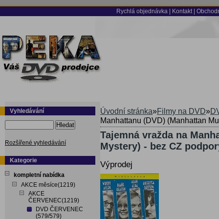
Rychlá objednávka
|
Kontakt
|
Obchodn
Úvodní stránka
»
Filmy na DVD
»
DV
Vyhledávání
Manhattanu (DVD) (Manhattan Mur
Hledat
Tajemná vražda na Manha
Rozšířené vyhledávání
Mystery) - bez CZ podpor
Kategorie
Výprodej
kompletní nabídka
AKCE měsíce(1219)
AKCE
ČERVENEC(1219)
DVD ČERVENEC
(579/579)