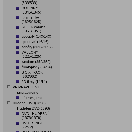
(538/538)
RODINNÝ
(1345/1345)
romantický
(1625/1625)
SCI-FI / comics
(1851/1851)
speciály (143/143)
sportovní (16/16)
seriály (2097/2097)
VÁLEČNÝ
(1225/1225)
western (352/352)
životopisný (84/84)
B O X / PACK
(962/962)
3D filmy (14/14)
PŘIPRAVUJEME
připravujeme
připravujeme
Hudebni DVD(1898)
Hudebni DVD(1898)
DVD - HUDEBNÍ
(1878/1878)
DVD - SINGL
(22/22)