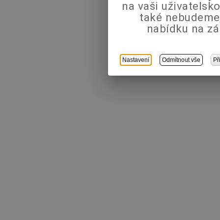
na vaši uživatels
také nebudeme
nabídku na zá
Nastavení
Odmítnout vše
Př