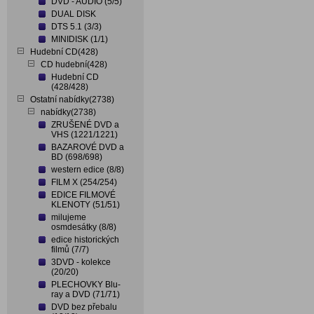
DVD - AUDIO (5/5)
DUAL DISK
DTS 5.1 (3/3)
MINIDISK (1/1)
Hudební CD(428)
CD hudební(428)
Hudební CD
(428/428)
Ostatní nabídky(2738)
nabídky(2738)
ZRUŠENÉ DVD a
VHS (1221/1221)
BAZAROVÉ DVD a
BD (698/698)
western edice (8/8)
FILM X (254/254)
EDICE FILMOVÉ
KLENOTY (51/51)
milujeme
osmdesátky (8/8)
edice historických
filmů (7/7)
3DVD - kolekce
(20/20)
PLECHOVKY Blu-
ray a DVD (71/71)
DVD bez přebalu