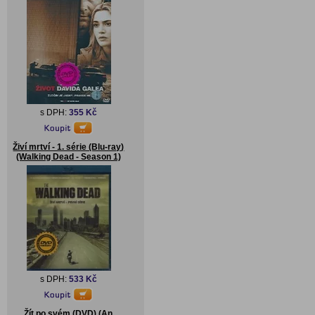
s DPH:
355 Kč
Živí mrtví - 1. série (Blu-ray)
(Walking Dead - Season 1)
s DPH:
533 Kč
Žít po svém (DVD) (An