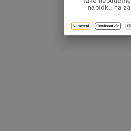
také nebudeme
nabídku na zá
Nastavení
Odmítnout vše
Př