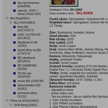
blu-ray červenec
(636/636)
Katalogové číslo:
BD-12893
speciál - DVD +
SKLADEM
Doba expedice (dny):
obraz 20x20 (5/5)
Blu-Ray(4691)
Český název:
Springsteen: Vysvoboď mě z 
Originální název:
Springsteen: Deliver Me f
BLU-RAY(4691)
CZ Titulky
filmy BD
(4377/4377)
Žánr:
životopisný, hudební, drama
UHD / ULTRA HD
Země původu:
USA
(621/621)
Rok výroby:
2025
Mastered in 4K
Rok vydání:
2026
(32/32)
Režie:
Scott Cooper
Hrají:
Jeremy Allen White, Jeremy Strong, 
české filmy na BD
Krumholtz, Gaby Hoffmann, Harrison Sloan G
(174/174)
Kamera:
Masanobu Takayanagi
BD steelbook
Hudba:
Jeremiah Fraites
(622/622)
Scénář:
Scott Cooper
BD DIGIBOOK
Zvukové formáty:
anglicky DTS-HD Master Aud
(30/30)
Digital Plus 7.1 / německy Dolby Digital Plus
Titulky:
české, anglické pro neslyšící, dánsk
3D blu-ray
polské, španělské (Kastilie), švédské
(435/435)
Obrazové formáty:
16:9 / 1080p / 2,39:1
music BD (236/236)
Délka filmu:
119 minut
dokumentární BD
Bonusový materiál:
(91/91)
- interaktivní menu
premium edice
- přímá volba scén
(11/11)
- Text na přebalu: Jak se natáčel film Spri
1. část: Z knihy na plátno
Filmy na DVD(22831)
2. část: Příběh za hudbou
DVD filmy(22831)
3. část: Přerod v Bruce Springsteena