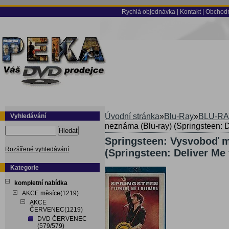
Rychlá objednávka
|
Kontakt
|
Obchodn
Úvodní stránka
»
Blu-Ray
»
BLU-RA
Vyhledávání
neznáma (Blu-ray) (Springsteen: 
Hledat
Springsteen: Vysvoboď m
Rozšířené vyhledávání
(Springsteen: Deliver Me
Kategorie
kompletní nabídka
AKCE měsíce(1219)
AKCE
ČERVENEC(1219)
DVD ČERVENEC
(579/579)