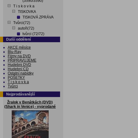
(3590/3590)
T i s k o v k a
TISKOVKA
TISKOVÁ ZPRÁVA
Tvůrci(72)
autoři(72)
tvůrci (72/72)
Další oddělení
AKCE měsíce
Blu-Ray
Filmy na DVD
PŘIPRAVUJEME
Hudebni DVD
Hudební CD
Ostatní nabídky
POŠETKY
T i s k o v k a
Tvůrci
Nejprodávanější
Žralok v Benátkách (DVD)
(Shark in Venice) - vyprodané