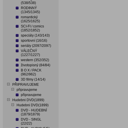
(538/538)
RODINNÝ
(1345/1345)
romantický
(1625/1625)
SCI-FI / comics
(1852/1852)
speciály (143/143)
sportovní (16/16)
seriály (2097/2097)
VÁLEČNÝ
(1227/1227)
western (352/352)
životopisný (84/84)
B O X / PACK
(962/962)
3D filmy (14/14)
PŘIPRAVUJEME
připravujeme
připravujeme
Hudebni DVD(1899)
Hudebni DVD(1899)
DVD - HUDEBNÍ
(1879/1879)
DVD - SINGL
(22/22)