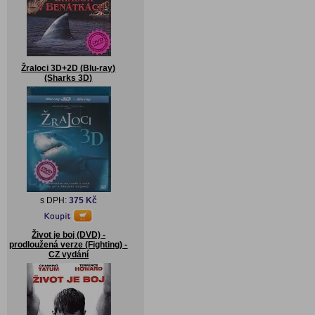
Žraloci 3D+2D (Blu-ray)
(Sharks 3D)
s DPH:
375 Kč
Život je boj (DVD) -
prodloužená verze (Fighting) -
CZ vydání