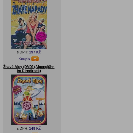
s DPH:
197 Kč
Žhavé Alpy (DVD) (Alpenglühn
im Dirndlrock)
s DPH:
149 Kč