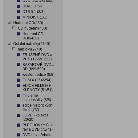
DVD - AUDIO (5/5)
DUAL DISK
DTS 5.1 (3/3)
MINIDISK (1/1)
Hudební CD(430)
CD hudební(430)
Hudební CD
(430/430)
Ostatní nabídky(2740)
nabídky(2740)
ZRUŠENÉ DVD a
VHS (1222/1222)
BAZAROVÉ DVD a
BD (699/699)
western edice (8/8)
FILM X (254/254)
EDICE FILMOVÉ
KLENOTY (51/51)
milujeme
osmdesátky (8/8)
edice historických
filmů (7/7)
3DVD - kolekce
(20/20)
PLECHOVKY Blu-
ray a DVD (71/71)
DVD bez přebalu