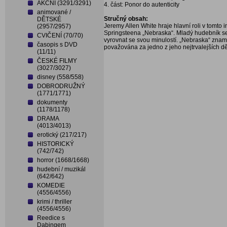
AKČNÍ (3291/3291)
4. část: Ponor do autenticity
animované /
Stručný obsah:
DĚTSKÉ
Jeremy Allen White hraje hlavní roli v tomto
(2957/2957)
Springsteena „Nebraska“. Mladý hudebník se 
CVIČENÍ (70/70)
vyrovnat se svou minulostí. „Nebraska“ znam
časopis s DVD
považována za jedno z jeho nejtrvalejších dě
(11/11)
ČESKÉ FILMY
(3027/3027)
disney (558/558)
DOBRODRUŽNÝ
(1771/1771)
dokumenty
(1178/1178)
DRAMA
(4013/4013)
erotický (217/217)
HISTORICKÝ
(742/742)
horror (1668/1668)
hudební / muzikál
(642/642)
KOMEDIE
(4556/4556)
krimi / thriller
(4556/4556)
Reedice s
Dabingem