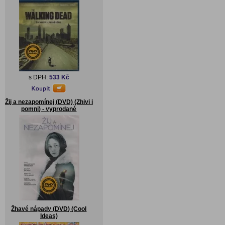
s DPH:
533 Kč
Žij a nezapomínej (DVD) (Zhivi i
pomni) - vyprodané
Žhavé nápady (DVD) (Cool
Ideas)