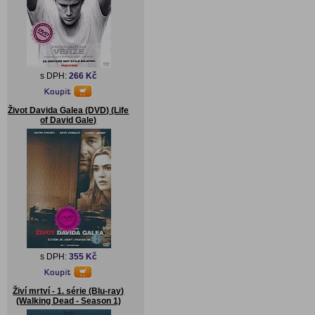
s DPH:
266 Kč
Život Davida Galea (DVD) (Life
of David Gale)
s DPH:
355 Kč
Živí mrtví - 1. série (Blu-ray)
(Walking Dead - Season 1)