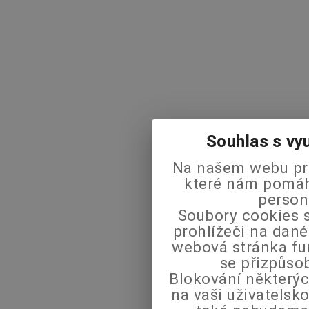
Souhlas s vy
Na našem webu pra
které nám pomáha
person
Soubory cookies s
prohlížeči na dané
webová stránka fu
se přizpůso
Blokování některýc
na vaši uživatels