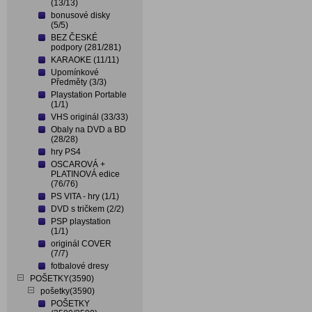
(13/13)
bonusové disky
(5/5)
BEZ ČESKÉ
podpory (281/281)
KARAOKE (11/11)
Upomínkové
Předměty (3/3)
Playstation Portable
(1/1)
VHS originál (33/33)
Obaly na DVD a BD
(28/28)
hry PS4
OSCAROVÁ +
PLATINOVÁ edice
(76/76)
PS VITA - hry (1/1)
DVD s tričkem (2/2)
PSP playstation
(1/1)
originál COVER
(7/7)
fotbalové dresy
POŠETKY(3590)
pošetky(3590)
POŠETKY