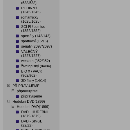
(538/538)
RODINNÝ
(1345/1345)
romantický
(1625/1625)
SCI-FI / comics
(1852/1852)
speciály (143/143)
sportovní (16/16)
seriály (2097/2097)
VÁLEČNÝ
(1227/1227)
western (352/352)
životopisný (84/84)
B O X / PACK
(962/962)
3D filmy (14/14)
PŘIPRAVUJEME
připravujeme
připravujeme
Hudebni DVD(1899)
Hudebni DVD(1899)
DVD - HUDEBNÍ
(1879/1879)
DVD - SINGL
(22/22)