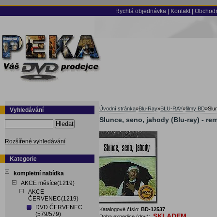
Rychlá objednávka
|
Kontakt
|
Obchodn
Úvodní stránka
»
Blu-Ray
»
BLU-RAY
»
filmy BD
»
Slu
Vyhledávání
Slunce, seno, jahody (Blu-ray) - re
Hledat
Rozšířené vyhledávání
Kategorie
kompletní nabídka
AKCE měsíce(1219)
AKCE
ČERVENEC(1219)
DVD ČERVENEC
Katalogové číslo:
BD-12537
(579/579)
SKLADEM
Doba expedice (dny):