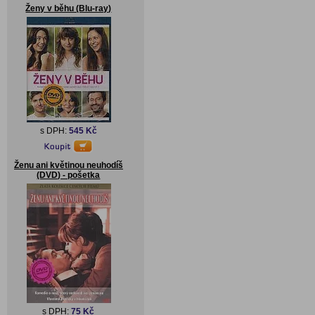
Ženy v běhu (Blu-ray)
s DPH:
545 Kč
Ženu ani květinou neuhodíš
(DVD) - pošetka
s DPH:
75 Kč