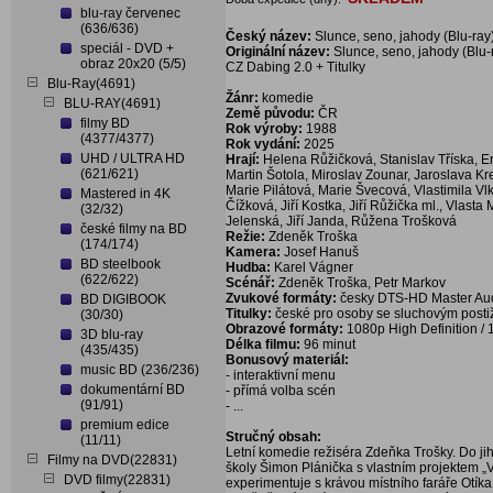
blu-ray červenec
(636/636)
Český název:
Slunce, seno, jahody (Blu-ray
speciál - DVD +
Originální název:
Slunce, seno, jahody (Blu-
obraz 20x20 (5/5)
CZ Dabing 2.0 + Titulky
Blu-Ray(4691)
Žánr:
komedie
BLU-RAY(4691)
Země původu:
ČR
filmy BD
Rok výroby:
1988
(4377/4377)
Rok vydání:
2025
UHD / ULTRA HD
Hrají:
Helena Růžičková, Stanislav Tříska, E
(621/621)
Martin Šotola, Miroslav Zounar, Jaroslava Kr
Marie Pilátová, Marie Švecová, Vlastimila Vl
Mastered in 4K
Čížková, Jiří Kostka, Jiří Růžička ml., Vlast
(32/32)
Jelenská, Jiří Janda, Růžena Trošková
české filmy na BD
Režie:
Zdeněk Troška
(174/174)
Kamera:
Josef Hanuš
BD steelbook
Hudba:
Karel Vágner
(622/622)
Scénář:
Zdeněk Troška, Petr Markov
Zvukové formáty:
česky DTS-HD Master Aud
BD DIGIBOOK
Titulky:
české pro osoby se sluchovým post
(30/30)
Obrazové formáty:
1080p High Definition / 1
3D blu-ray
Délka filmu:
96 minut
(435/435)
Bonusový materiál:
music BD (236/236)
- interaktivní menu
dokumentární BD
- přímá volba scén
(91/91)
- ...
premium edice
Stručný obsah:
(11/11)
Letní komedie režiséra Zdeňka Trošky. Do ji
Filmy na DVD(22831)
školy Šimon Plánička s vlastním projektem „Vl
DVD filmy(22831)
experimentuje s krávou místního faráře Otík