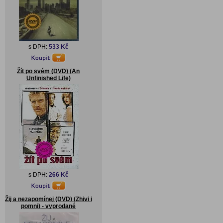
s DPH:
533 Kč
Žít po svém (DVD) (An
Unfinished Life)
s DPH:
266 Kč
Žij a nezapomínej (DVD) (Zhivi i
pomni) - vyprodané