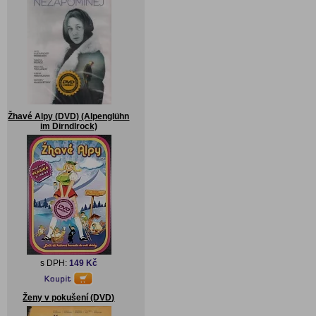
Žhavé Alpy (DVD) (Alpenglühn
im Dirndlrock)
s DPH:
149 Kč
Ženy v pokušení (DVD)