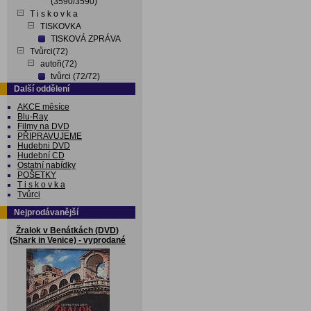
(3590/3590)
T i s k o v k a
TISKOVKA
TISKOVÁ ZPRÁVA
Tvůrci(72)
autoři(72)
tvůrci (72/72)
Další oddělení
AKCE měsíce
Blu-Ray
Filmy na DVD
PŘIPRAVUJEME
Hudebni DVD
Hudební CD
Ostatní nabídky
POŠETKY
T i s k o v k a
Tvůrci
Nejprodávanější
Žralok v Benátkách (DVD)
(Shark in Venice) - vyprodané