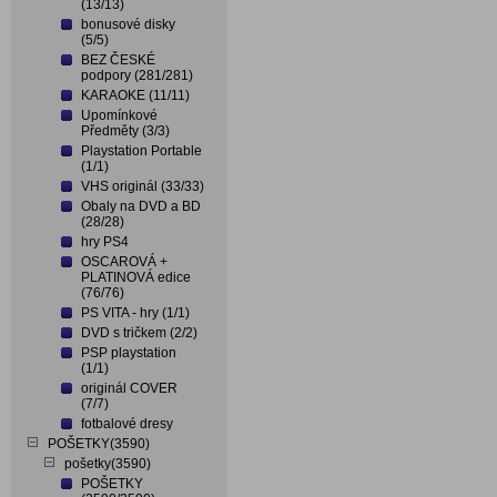
(13/13)
bonusové disky
(5/5)
BEZ ČESKÉ
podpory (281/281)
KARAOKE (11/11)
Upomínkové
Předměty (3/3)
Playstation Portable
(1/1)
VHS originál (33/33)
Obaly na DVD a BD
(28/28)
hry PS4
OSCAROVÁ +
PLATINOVÁ edice
(76/76)
PS VITA - hry (1/1)
DVD s tričkem (2/2)
PSP playstation
(1/1)
originál COVER
(7/7)
fotbalové dresy
POŠETKY(3590)
pošetky(3590)
POŠETKY