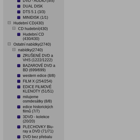
DVD - AUDIO (5/5)
DUAL DISK
DTS 5.1 (3/3)
MINIDISK (1/1)
Hudební CD(430)
CD hudební(430)
Hudební CD
(430/430)
Ostatní nabídky(2740)
nabídky(2740)
ZRUŠENÉ DVD a
VHS (1222/1222)
BAZAROVÉ DVD a
BD (699/699)
western edice (8/8)
FILM X (254/254)
EDICE FILMOVÉ
KLENOTY (51/51)
milujeme
osmdesátky (8/8)
edice historických
filmů (7/7)
3DVD - kolekce
(20/20)
PLECHOVKY Blu-
ray a DVD (71/71)
DVD bez přebalu