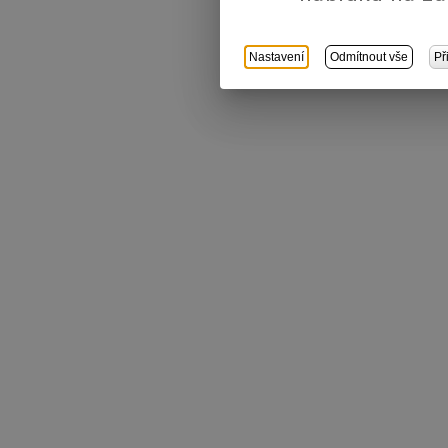
Nastavení
Odmítnout vše
Př