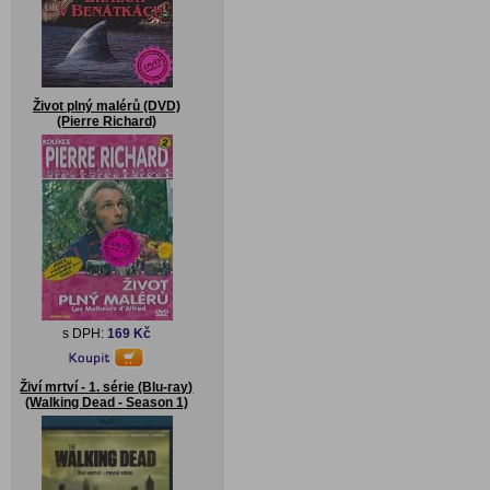
Život plný malérů (DVD)
(Pierre Richard)
s DPH:
169 Kč
Živí mrtví - 1. série (Blu-ray)
(Walking Dead - Season 1)