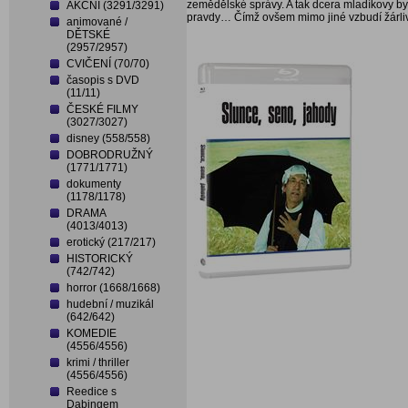
zemědělské správy. A tak dcera mladíkovy byt
AKČNÍ (3291/3291)
pravdy… Čímž ovšem mimo jiné vzbudí žárliv
animované /
DĚTSKÉ
(2957/2957)
CVIČENÍ (70/70)
časopis s DVD
(11/11)
ČESKÉ FILMY
(3027/3027)
disney (558/558)
DOBRODRUŽNÝ
(1771/1771)
dokumenty
(1178/1178)
DRAMA
(4013/4013)
erotický (217/217)
HISTORICKÝ
(742/742)
horror (1668/1668)
hudební / muzikál
(642/642)
KOMEDIE
(4556/4556)
krimi / thriller
(4556/4556)
Reedice s
Dabingem