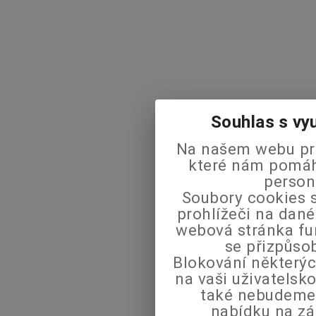
Souhlas s vy
Na našem webu pra
které nám pomáha
person
Soubory cookies s
prohlížeči na dané
webová stránka fu
se přizpůso
Blokování některýc
na vaši uživatels
také nebudeme
nabídku na zá