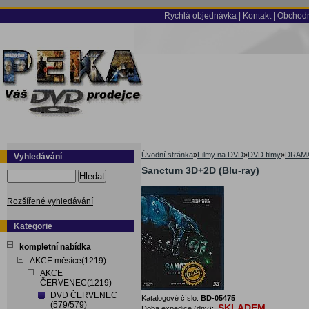
Rychlá objednávka
|
Kontakt
|
Obchodn
Úvodní stránka
»
Filmy na DVD
»
DVD filmy
»
DRAM
Vyhledávání
Sanctum 3D+2D (Blu-ray)
Hledat
Rozšířené vyhledávání
Kategorie
kompletní nabídka
AKCE měsíce(1219)
AKCE
ČERVENEC(1219)
DVD ČERVENEC
Katalogové číslo:
BD-05475
(579/579)
SKLADEM
Doba expedice (dny):