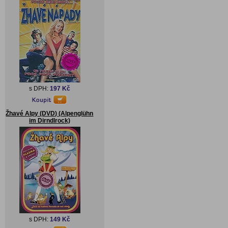
s DPH:
197 Kč
Žhavé Alpy (DVD) (Alpenglühn
im Dirndlrock)
s DPH:
149 Kč