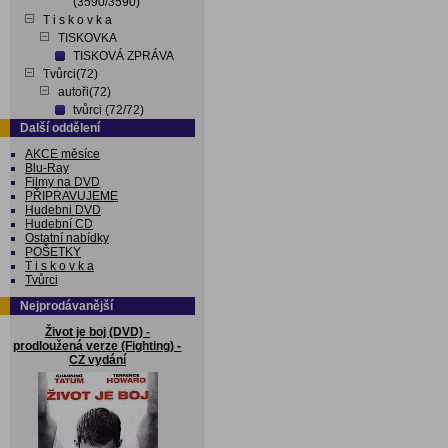
(3590/3590)
T i s k o v k a
TISKOVKA
TISKOVÁ ZPRÁVA
Tvůrci(72)
autoři(72)
tvůrci (72/72)
Další oddělení
AKCE měsíce
Blu-Ray
Filmy na DVD
PŘIPRAVUJEME
Hudebni DVD
Hudební CD
Ostatní nabídky
POŠETKY
T i s k o v k a
Tvůrci
Nejprodávanější
Život je boj (DVD) -
prodloužená verze (Fighting) -
CZ vydání