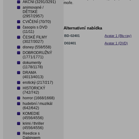
AKČNÍ (3291/3291)
moře.
animované /
DĚTSKÉ
(2957/2957)
CVIČENÍ (70/70)
časopis s DVD
Alternativní nabídka
(11/11)
BD-02401
Avatar 1 (Blu-ray)
ČESKÉ FILMY
(3027/3027)
D02401
Avatar 1 (DVD)
disney (558/558)
DOBRODRUŽNÝ
(1771/1771)
dokumenty
(1178/1178)
DRAMA
(4013/4013)
erotický (217/217)
HISTORICKÝ
(742/742)
horror (1668/1668)
hudební / muzikál
(642/642)
KOMEDIE
(4556/4556)
krimi / thriller
(4556/4556)
Reedice s
Dabingem