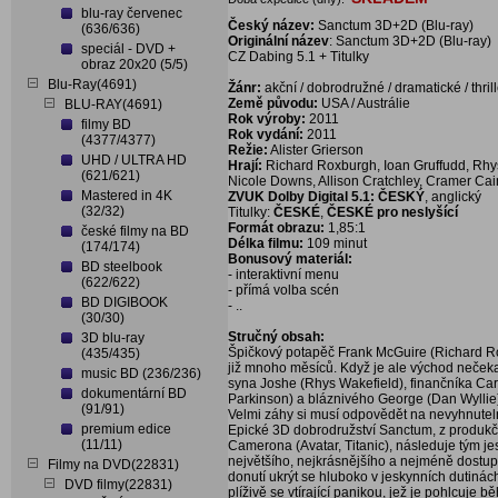
blu-ray červenec
Český název:
Sanctum 3D+2D (Blu-ray)
(636/636)
Originální název
: Sanctum 3D+2D (Blu-ray)
speciál - DVD +
CZ Dabing 5.1 + Titulky
obraz 20x20 (5/5)
Blu-Ray(4691)
Žánr:
akční / dobrodružné / dramatické / thrill
Země původu:
USA / Austrálie
BLU-RAY(4691)
Rok výroby:
2011
filmy BD
Rok vydání:
2011
(4377/4377)
Režie:
Alister Grierson
UHD / ULTRA HD
Hrají:
Richard Roxburgh, Ioan Gruffudd, Rhys
(621/621)
Nicole Downs, Allison Cratchley, Cramer C
Mastered in 4K
ZVUK Dolby Digital 5.1: ČESKÝ
, anglický
(32/32)
Titulky:
ČESKÉ
,
ČESKÉ pro neslyšící
Formát obrazu:
1,85:1
české filmy na BD
Délka filmu:
109 minut
(174/174)
Bonusový materiál:
BD steelbook
- interaktivní menu
(622/622)
- přímá volba scén
BD DIGIBOOK
- ..
(30/30)
Stručný obsah:
3D blu-ray
Špičkový potapěč Frank McGuire (Richard Ro
(435/435)
již mnoho měsíců. Když je ale východ nečeka
music BD (236/236)
syna Joshe (Rhys Wakefield), finančníka Carla
dokumentární BD
Parkinson) a bláznivého George (Dan Wyllie)
(91/91)
Velmi záhy si musí odpovědět na nevyhnutel
premium edice
Epické 3D dobrodružství Sanctum, z produkč
(11/11)
Camerona (Avatar, Titanic), následuje tým j
největšího, nejkrásnějšího a nejméně dostup
Filmy na DVD(22831)
donutí ukrýt se hluboko v jeskynních dutiná
DVD filmy(22831)
plíživě se vtírající panikou, jež je pohlcuj