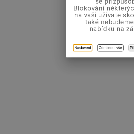
se přizpůso
Blokování některýc
na vaši uživatels
také nebudeme
nabídku na zá
Nastavení
Odmítnout vše
Př