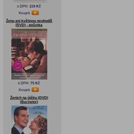
s DPH:
119 Kč
Ženu ani květinou neuhodíš
(DVD) - pošetka
s DPH:
75 Kč
Ženich na útěku (DVD)
(Bachelor)