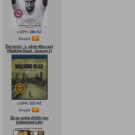
s DPH:
266 Kč
Živí mrtví - 1. série (Blu-ray)
(Walking Dead - Season 1)
s DPH:
533 Kč
Žít po svém (DVD) (An
Unfinished Life)