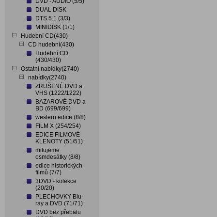
DVD - AUDIO (5/5)
DUAL DISK
DTS 5.1 (3/3)
MINIDISK (1/1)
Hudební CD(430)
CD hudební(430)
Hudební CD
(430/430)
Ostatní nabídky(2740)
nabídky(2740)
ZRUŠENÉ DVD a
VHS (1222/1222)
BAZAROVÉ DVD a
BD (699/699)
western edice (8/8)
FILM X (254/254)
EDICE FILMOVÉ
KLENOTY (51/51)
milujeme
osmdesátky (8/8)
edice historických
filmů (7/7)
3DVD - kolekce
(20/20)
PLECHOVKY Blu-
ray a DVD (71/71)
DVD bez přebalu