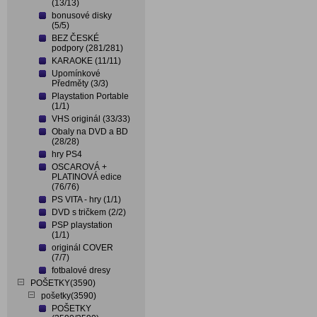
(13/13)
bonusové disky
(5/5)
BEZ ČESKÉ
podpory (281/281)
KARAOKE (11/11)
Upomínkové
Předměty (3/3)
Playstation Portable
(1/1)
VHS originál (33/33)
Obaly na DVD a BD
(28/28)
hry PS4
OSCAROVÁ +
PLATINOVÁ edice
(76/76)
PS VITA - hry (1/1)
DVD s tričkem (2/2)
PSP playstation
(1/1)
originál COVER
(7/7)
fotbalové dresy
POŠETKY(3590)
pošetky(3590)
POŠETKY