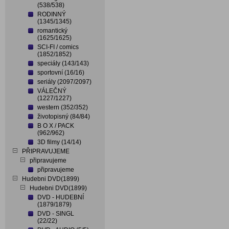
(538/538)
RODINNÝ
(1345/1345)
romantický
(1625/1625)
SCI-FI / comics
(1852/1852)
speciály (143/143)
sportovní (16/16)
seriály (2097/2097)
VÁLEČNÝ
(1227/1227)
western (352/352)
životopisný (84/84)
B O X / PACK
(962/962)
3D filmy (14/14)
PŘIPRAVUJEME
připravujeme
připravujeme
Hudebni DVD(1899)
Hudebni DVD(1899)
DVD - HUDEBNÍ
(1879/1879)
DVD - SINGL
(22/22)