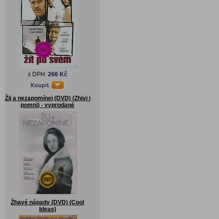
s DPH:
266 Kč
Žij a nezapomínej (DVD) (Zhivi i
pomni) - vyprodané
Žhavé nápady (DVD) (Cool
Ideas)