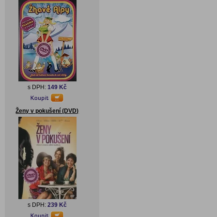
s DPH:
149 Kč
Ženy v pokušení (DVD)
s DPH:
239 Kč