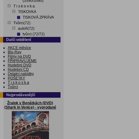
(3590/3590)
T i s k o v k a
TISKOVKA
TISKOVÁ ZPRÁVA
Tvůrci(72)
autoři(72)
tvůrci (72/72)
Další oddělení
AKCE měsíce
Blu-Ray
Filmy na DVD
PŘIPRAVUJEME
Hudebni DVD
Hudební CD
Ostatní nabídky
POŠETKY
T i s k o v k a
Tvůrci
Nejprodávanější
Žralok v Benátkách (DVD)
(Shark in Venice) - vyprodané