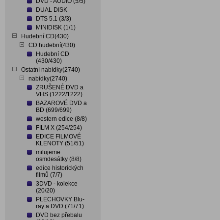
DVD - AUDIO (5/5)
DUAL DISK
DTS 5.1 (3/3)
MINIDISK (1/1)
Hudební CD(430)
CD hudební(430)
Hudební CD
(430/430)
Ostatní nabídky(2740)
nabídky(2740)
ZRUŠENÉ DVD a
VHS (1222/1222)
BAZAROVÉ DVD a
BD (699/699)
western edice (8/8)
FILM X (254/254)
EDICE FILMOVÉ
KLENOTY (51/51)
milujeme
osmdesátky (8/8)
edice historických
filmů (7/7)
3DVD - kolekce
(20/20)
PLECHOVKY Blu-
ray a DVD (71/71)
DVD bez přebalu