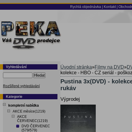
Rychlá objednávka
|
Kontakt
|
Obchodn
Úvodní stránka
»
Filmy na DVD
»
DV
Vyhledávání
kolekce - HBO - CZ seriál - poško
Hledat
Pustina 3x(DVD) - kolekc
Rozšířené vyhledávání
rukáv
Kategorie
Výprodej
kompletní nabídka
AKCE měsíce(1219)
AKCE
ČERVENEC(1219)
DVD ČERVENEC
(579/579)