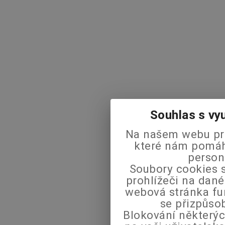
Souhlas s vy
Na našem webu pra
které nám pomáha
person
Soubory cookies s
prohlížeči na dané
webová stránka fu
se přizpůso
Blokování některýc