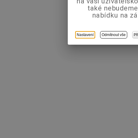
na vaši uživatels
také nebudeme
nabídku na zá
Nastavení
Odmítnout vše
Př