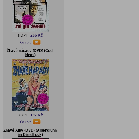
s DPH:
266 Kč
Žhavé nápady (DVD) (Cool
Ideas)
s DPH:
197 Kč
Žhavé Alpy (DVD) (Alpenglühn
im Dirndlrock)