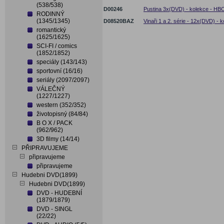
(538/538)
D00246
Pustina 3x(DVD) - kolekce - HBO
RODINNÝ
(1345/1345)
D08520BAZ
Vinaři 1 a 2. série - 12x(DVD) - 
romantický
(1625/1625)
SCI-FI / comics
(1852/1852)
speciály (143/143)
sportovní (16/16)
seriály (2097/2097)
VÁLEČNÝ
(1227/1227)
western (352/352)
životopisný (84/84)
B O X / PACK
(962/962)
3D filmy (14/14)
PŘIPRAVUJEME
připravujeme
připravujeme
Hudebni DVD(1899)
Hudebni DVD(1899)
DVD - HUDEBNÍ
(1879/1879)
DVD - SINGL
(22/22)