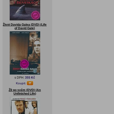
Život Davida Galea (DVD) (Life
of David Gale)
s DPH:
355 Kč
Žít po svém (DVD) (An
Unfinished Life)