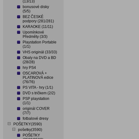
(13/13)
bonusové disky
(5/5)
BEZ ČESKÉ
podpory (281/281)
KARAOKE (11/11)
Upomínkové
Předměty (3/3)
Playstation Portable
(1/1)
VHS originál (33/33)
Obaly na DVD a BD
(28/28)
hry PS4
OSCAROVÁ +
PLATINOVÁ edice
(76/76)
PS VITA - hry (1/1)
DVD s tričkem (2/2)
PSP playstation
(1/1)
originál COVER
(7/7)
fotbalové dresy
POŠETKY(3590)
pošetky(3590)
POŠETKY