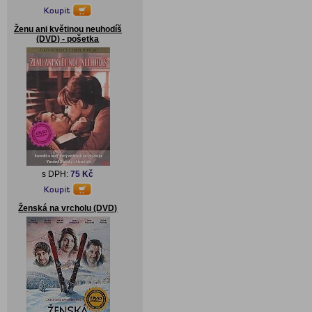
Ženu ani květinou neuhodíš
(DVD) - pošetka
s DPH:
75 Kč
Ženská na vrcholu (DVD)