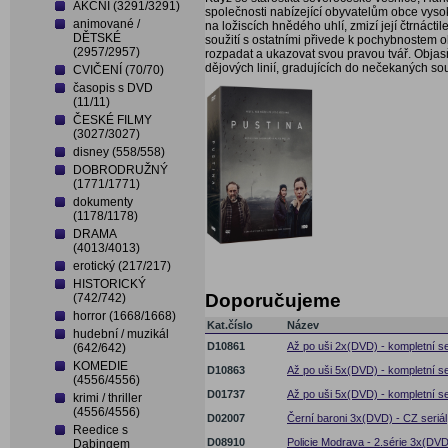
AKČNÍ (3291/3291)
společnosti nabízející obyvatelům obce vys
animované /
na ložiscích hnědého uhlí, zmizí její čtrnáct
DĚTSKÉ
soužití s ostatními přivede k pochybnostem o
(2957/2957)
rozpadat a ukazovat svou pravou tvář. Objas
dějových linií, gradujících do nečekaných sou
CVIČENÍ (70/70)
časopis s DVD
(11/11)
ČESKÉ FILMY
(3027/3027)
disney (558/558)
DOBRODRUŽNÝ
(1771/1771)
dokumenty
(1178/1178)
DRAMA
(4013/4013)
erotický (217/217)
HISTORICKÝ
Doporučujeme
(742/742)
horror (1668/1668)
Kat.číslo
Název
hudební / muzikál
D10861
Až po uši 2x(DVD) - kompletní ser
(642/642)
KOMEDIE
D10863
Až po uši 5x(DVD) - kompletní ser
(4556/4556)
D01737
Až po uši 5x(DVD) - kompletní ser
krimi / thriller
(4556/4556)
D02007
Černí baroni 3x(DVD) - CZ seriál
Reedice s
D08910
Policie Modrava - 2.série 3x(DVD
Dabingem