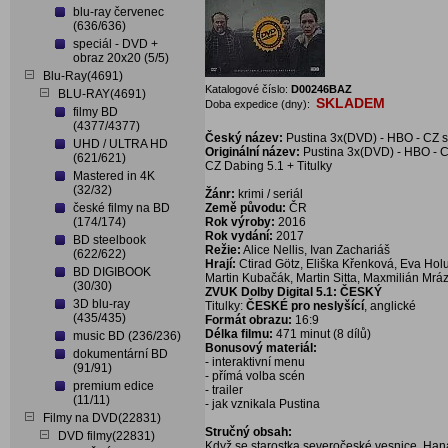
blu-ray červenec
(636/636)
speciál - DVD +
obraz 20x20 (5/5)
Blu-Ray(4691)
Katalogové číslo:
D00246BAZ
BLU-RAY(4691)
SKLADEM
Doba expedice (dny):
filmy BD
(4377/4377)
Český název:
Pustina 3x(DVD) - HBO - CZ s
UHD / ULTRA HD
Originální název:
Pustina 3x(DVD) - HBO - C
(621/621)
CZ Dabing 5.1 + Titulky
Mastered in 4K
(32/32)
Žánr:
krimi / seriál
české filmy na BD
Země původu:
ČR
(174/174)
Rok výroby:
2016
Rok vydání:
2017
BD steelbook
Režie:
Alice Nellis, Ivan Zachariáš
(622/622)
Hrají:
Ctirad Götz, Eliška Křenková, Eva Hol
BD DIGIBOOK
Martin Kubačák, Martin Sitta, Maxmilián Mráz
(30/30)
ZVUK Dolby Digital 5.1: ČESKÝ
3D blu-ray
Titulky:
ČESKÉ pro neslyšící
, anglické
(435/435)
Formát obrazu:
16:9
Délka filmu:
471 minut (8 dílů)
music BD (236/236)
Bonusový materiál:
dokumentární BD
- interaktivní menu
(91/91)
- přímá volba scén
premium edice
- trailer
(11/11)
- jak vznikala Pustina
Filmy na DVD(22831)
Stručný obsah:
DVD filmy(22831)
Když se starostka severočeské vesnice, Hana 