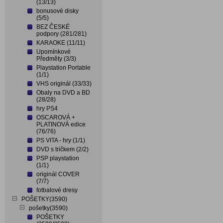
(13/13)
bonusové disky
(5/5)
BEZ ČESKÉ
podpory (281/281)
KARAOKE (11/11)
Upomínkové
Předměty (3/3)
Playstation Portable
(1/1)
VHS originál (33/33)
Obaly na DVD a BD
(28/28)
hry PS4
OSCAROVÁ +
PLATINOVÁ edice
(76/76)
PS VITA - hry (1/1)
DVD s tričkem (2/2)
PSP playstation
(1/1)
originál COVER
(7/7)
fotbalové dresy
POŠETKY(3590)
pošetky(3590)
POŠETKY