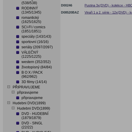
(538/538)
D00246
Pustina 3x(DVD) - kolekce - HBO
RODINNÝ
(1345/1345)
D08520BAZ
Vinaři 1 a 2. série - 12x(DVD) - 
romantický
(1625/1625)
SCI-FI / comics
(1851/1851)
speciály (143/143)
sportovní (16/16)
seriály (2097/2097)
VÁLEČNÝ
(1225/1225)
western (352/352)
životopisný (84/84)
B O X / PACK
(962/962)
3D filmy (14/14)
PŘIPRAVUJEME
připravujeme
připravujeme
Hudebni DVD(1899)
Hudebni DVD(1899)
DVD - HUDEBNÍ
(1879/1879)
DVD - SINGL
(22/22)