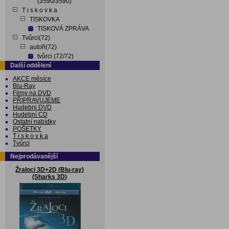
(3590/3590)
T i s k o v k a
TISKOVKA
TISKOVÁ ZPRÁVA
Tvůrci(72)
autoři(72)
tvůrci (72/72)
Další oddělení
AKCE měsíce
Blu-Ray
Filmy na DVD
PŘIPRAVUJEME
Hudebni DVD
Hudební CD
Ostatní nabídky
POŠETKY
T i s k o v k a
Tvůrci
Nejprodávanější
Žraloci 3D+2D (Blu-ray)
(Sharks 3D)