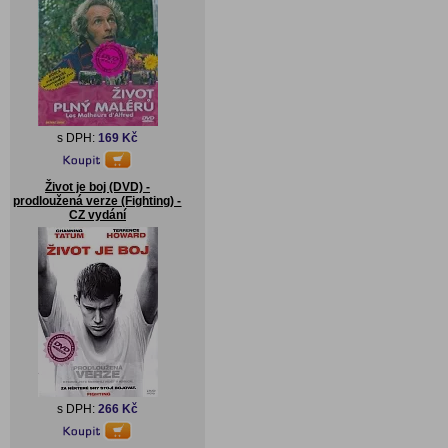
s DPH:
169 Kč
Život je boj (DVD) -
prodloužená verze (Fighting) -
CZ vydání
s DPH:
266 Kč