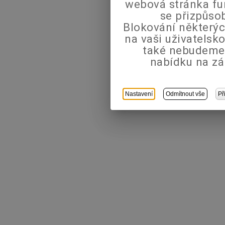
webová stránka fu
se přizpůso
Blokování některýc
na vaši uživatels
také nebudeme
nabídku na zá
Nastavení
Odmítnout vše
Př