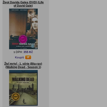
Život Davida Galea (DVD) (Life
of David Gale)
s DPH:
355 Kč
Živí mrtví - 1. série (Blu-ray)
(Walking Dead - Season 1)