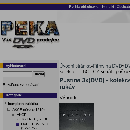
Rychlá objednávka
|
Kontakt
|
Obchodn
Úvodní stránka
»
Filmy na DVD
»
DV
Vyhledávání
kolekce - HBO - CZ seriál - poško
Hledat
Pustina 3x(DVD) - kolekc
Rozšířené vyhledávání
rukáv
Kategorie
Výprodej
kompletní nabídka
AKCE měsíce(1219)
AKCE
ČERVENEC(1219)
DVD ČERVENEC
(579/579)