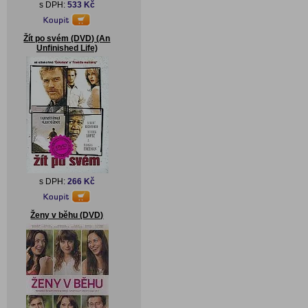
s DPH:
533 Kč
Žít po svém (DVD) (An
Unfinished Life)
s DPH:
266 Kč
Ženy v běhu (DVD)