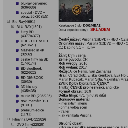
blu-ray červenec
(636/636)
speciál - DVD +
obraz 20x20 (5/5)
Blu-Ray(4691)
Katalogové číslo:
D00246BAZ
BLU-RAY(4691)
SKLADEM
Doba expedice (dny):
filmy BD
(4377/4377)
Český název:
Pustina 3x(DVD) - HBO - CZ s
UHD / ULTRA HD
Originální název:
Pustina 3x(DVD) - HBO - C
(621/621)
CZ Dabing 5.1 + Titulky
Mastered in 4K
(32/32)
Žánr:
krimi / seriál
české filmy na BD
Země původu:
ČR
(174/174)
Rok výroby:
2016
Rok vydání:
2017
BD steelbook
Režie:
Alice Nellis, Ivan Zachariáš
(622/622)
Hrají:
Ctirad Götz, Eliška Křenková, Eva Hol
BD DIGIBOOK
Martin Kubačák, Martin Sitta, Maxmilián Mráz
(30/30)
ZVUK Dolby Digital 5.1: ČESKÝ
3D blu-ray
Titulky:
ČESKÉ pro neslyšící
, anglické
(435/435)
Formát obrazu:
16:9
Délka filmu:
471 minut (8 dílů)
music BD (236/236)
Bonusový materiál:
dokumentární BD
- interaktivní menu
(91/91)
- přímá volba scén
premium edice
- trailer
(11/11)
- jak vznikala Pustina
Filmy na DVD(22829)
Stručný obsah:
DVD filmy(22829)
Když se starostka severočeské vesnice, Hana 