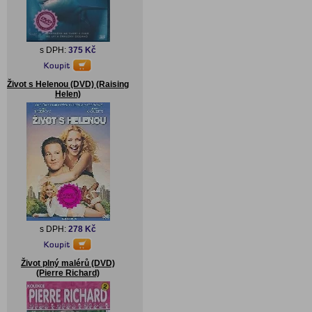
s DPH:
375 Kč
Život s Helenou (DVD) (Raising
Helen)
s DPH:
278 Kč
Život plný malérů (DVD)
(Pierre Richard)