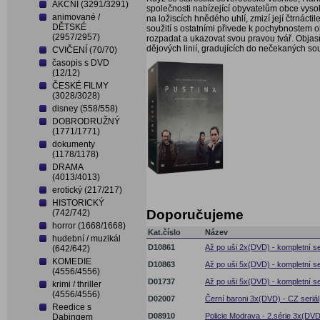
AKČNÍ (3291/3291)
společnosti nabízející obyvatelům obce vys
animované /
na ložiscích hnědého uhlí, zmizí její čtrnáct
DĚTSKÉ
soužití s ostatními přivede k pochybnostem o
(2957/2957)
rozpadat a ukazovat svou pravou tvář. Objas
dějových linií, gradujících do nečekaných sou
CVIČENÍ (70/70)
časopis s DVD
(12/12)
ČESKÉ FILMY
(3028/3028)
disney (558/558)
DOBRODRUŽNÝ
(1771/1771)
dokumenty
(1178/1178)
DRAMA
(4013/4013)
erotický (217/217)
HISTORICKÝ
Doporučujeme
(742/742)
horror (1668/1668)
Kat.číslo
Název
hudební / muzikál
D10861
Až po uši 2x(DVD) - kompletní ser
(642/642)
KOMEDIE
D10863
Až po uši 5x(DVD) - kompletní ser
(4556/4556)
D01737
Až po uši 5x(DVD) - kompletní ser
krimi / thriller
(4556/4556)
D02007
Černí baroni 3x(DVD) - CZ seriál
Reedice s
D08910
Policie Modrava - 2.série 3x(DVD
Dabingem