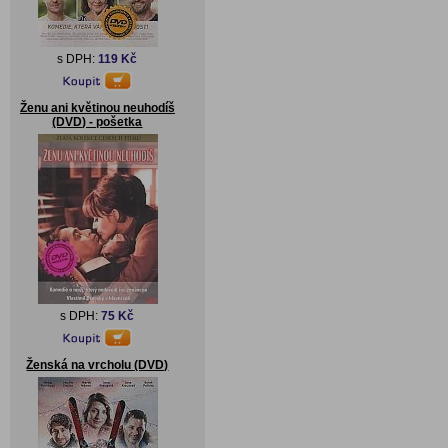
s DPH:
119 Kč
Ženu ani květinou neuhodíš
(DVD) - pošetka
s DPH:
75 Kč
Ženská na vrcholu (DVD)