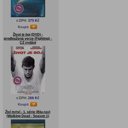
s DPH:
375 Kč
Život je boj (DVD) -
prodloužená verze (Fighting) -
CZ vydání
s DPH:
266 Kč
Živí mrtví - 1. série (Blu-ray)
(Walking Dead - Season 1)