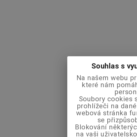
Souhlas s vy
Na našem webu pra
které nám pomáha
person
Soubory cookies s
prohlížeči na dané
webová stránka fu
se přizpůso
Blokování některýc
na vaši uživatels