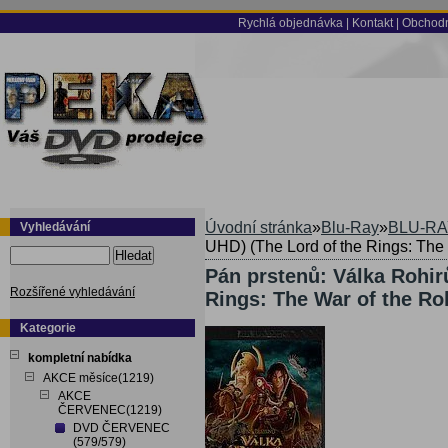
Rychlá objednávka
|
Kontakt
|
Obchodn
Úvodní stránka
»
Blu-Ray
»
BLU-RA
Vyhledávání
UHD) (The Lord of the Rings: The 
Hledat
Pán prstenů: Válka Rohir
Rozšířené vyhledávání
Rings: The War of the Ro
Kategorie
kompletní nabídka
AKCE měsíce(1219)
AKCE
ČERVENEC(1219)
DVD ČERVENEC
(579/579)