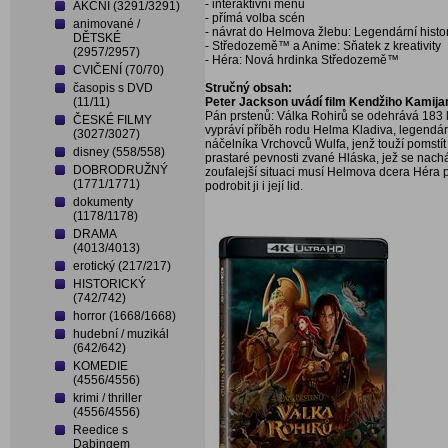
- interaktivní menu
AKČNÍ (3291/3291)
- přímá volba scén
animované /
- návrat do Helmova žlebu: Legendární histo
DĚTSKÉ
- Středozemě™ a Anime: Sňatek z kreativity
(2957/2957)
- Héra: Nová hrdinka Středozemě™
CVIČENÍ (70/70)
časopis s DVD
Stručný obsah:
(11/11)
Peter Jackson uvádí film Kendžiho Kamij
Pán prstenů: Válka Rohirů se odehrává 183 le
ČESKÉ FILMY
vypráví příběh rodu Helma Kladiva, legendá
(3027/3027)
náčelníka Vrchovců Wulfa, jenž touží pomstít
disney (558/558)
prastaré pevnosti zvané Hláska, jež se nachá
DOBRODRUŽNÝ
zoufalejší situaci musí Helmova dcera Héra pro
(1771/1771)
podrobit ji i její lid.
dokumenty
(1178/1178)
DRAMA
(4013/4013)
erotický (217/217)
HISTORICKÝ
(742/742)
horror (1668/1668)
hudební / muzikál
(642/642)
KOMEDIE
(4556/4556)
krimi / thriller
(4556/4556)
Reedice s
Dabingem