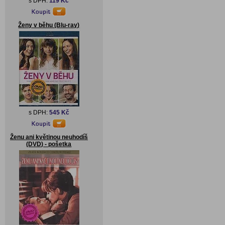
s DPH:
119 Kč
Ženy v běhu (Blu-ray)
s DPH:
545 Kč
Ženu ani květinou neuhodíš
(DVD) - pošetka