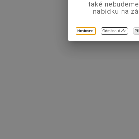
také nebudeme
nabídku na zá
Nastavení
Odmítnout vše
Př