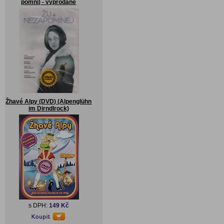
pomni) - vyprodané
Žhavé Alpy (DVD) (Alpenglühn
im Dirndlrock)
s DPH:
149 Kč