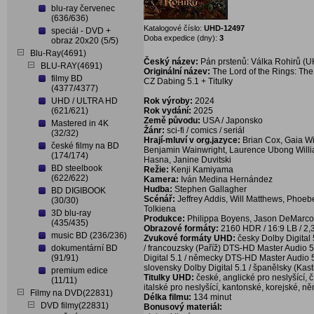
blu-ray červenec
(636/636)
Katalogové číslo:
UHD-12497
speciál - DVD +
Doba expedice (dny):
3
obraz 20x20 (5/5)
Blu-Ray(4691)
Český název:
Pán prstenů: Válka Rohirů (U
BLU-RAY(4691)
Originální název:
The Lord of the Rings: The
filmy BD
CZ Dabing 5.1 + Titulky
(4377/4377)
UHD / ULTRA HD
Rok výroby:
2024
(621/621)
Rok vydání:
2025
Země původu:
USA / Japonsko
Mastered in 4K
Žánr:
sci-fi / comics / seriál
(32/32)
Hrají-mluví v org.jazyce:
Brian Cox, Gaia Wi
české filmy na BD
Benjamin Wainwright, Laurence Ubong Willi
(174/174)
Hasna, Janine Duvitski
BD steelbook
Režie:
Kenji Kamiyama
(622/622)
Kamera:
Iván Medina Hernández
Hudba:
Stephen Gallagher
BD DIGIBOOK
Scénář:
Jeffrey Addis, Will Matthews, Phoeb
(30/30)
Tolkiena
3D blu-ray
Produkce:
Philippa Boyens, Jason DeMarc
(435/435)
Obrazové formáty:
2160 HDR / 16:9 LB / 2,
music BD (236/236)
Zvukové formáty UHD:
česky Dolby Digital 
dokumentární BD
/ francouzsky (Paříž) DTS-HD Master Audio 5
(91/91)
Digital 5.1 / německy DTS-HD Master Audio 5.1
slovensky Dolby Digital 5.1 / španělsky (Kas
premium edice
Titulky UHD:
české, anglické pro neslyšící,
(11/11)
italské pro neslyšící, kantonské, korejské, n
Filmy na DVD(22831)
Délka filmu:
134 minut
DVD filmy(22831)
Bonusový materiál: