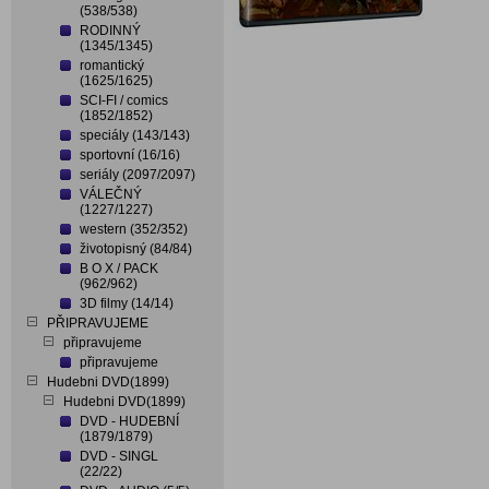
(538/538)
RODINNÝ
(1345/1345)
romantický
(1625/1625)
SCI-FI / comics
(1852/1852)
speciály (143/143)
sportovní (16/16)
seriály (2097/2097)
VÁLEČNÝ
(1227/1227)
western (352/352)
životopisný (84/84)
B O X / PACK
(962/962)
3D filmy (14/14)
PŘIPRAVUJEME
připravujeme
připravujeme
Hudebni DVD(1899)
Hudebni DVD(1899)
DVD - HUDEBNÍ
(1879/1879)
DVD - SINGL
(22/22)