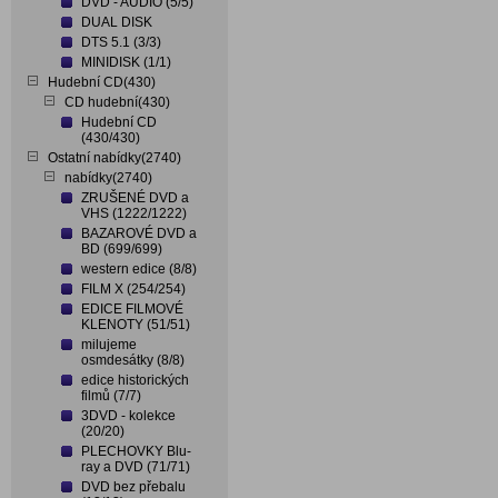
DVD - AUDIO (5/5)
DUAL DISK
DTS 5.1 (3/3)
MINIDISK (1/1)
Hudební CD(430)
CD hudební(430)
Hudební CD
(430/430)
Ostatní nabídky(2740)
nabídky(2740)
ZRUŠENÉ DVD a
VHS (1222/1222)
BAZAROVÉ DVD a
BD (699/699)
western edice (8/8)
FILM X (254/254)
EDICE FILMOVÉ
KLENOTY (51/51)
milujeme
osmdesátky (8/8)
edice historických
filmů (7/7)
3DVD - kolekce
(20/20)
PLECHOVKY Blu-
ray a DVD (71/71)
DVD bez přebalu