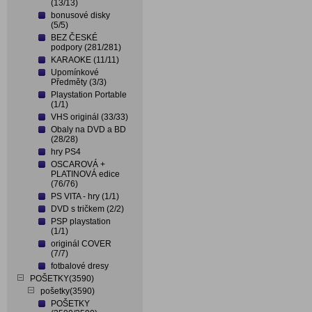
(13/13)
bonusové disky
(5/5)
BEZ ČESKÉ
podpory (281/281)
KARAOKE (11/11)
Upomínkové
Předměty (3/3)
Playstation Portable
(1/1)
VHS originál (33/33)
Obaly na DVD a BD
(28/28)
hry PS4
OSCAROVÁ +
PLATINOVÁ edice
(76/76)
PS VITA - hry (1/1)
DVD s tričkem (2/2)
PSP playstation
(1/1)
originál COVER
(7/7)
fotbalové dresy
POŠETKY(3590)
pošetky(3590)
POŠETKY