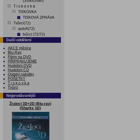
(3590/3590)
T i s k o v k a
TISKOVKA
TISKOVÁ ZPRÁVA
Tvůrci(72)
autoři(72)
tvůrci (72/72)
Další oddělení
AKCE měsíce
Blu-Ray
Filmy na DVD
PŘIPRAVUJEME
Hudebni DVD
Hudební CD
Ostatní nabídky
POŠETKY
T i s k o v k a
Tvůrci
Nejprodávanější
Žraloci 3D+2D (Blu-ray)
(Sharks 3D)