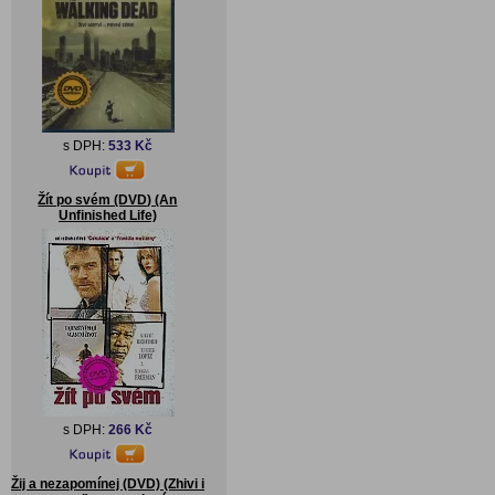
s DPH:
533 Kč
Žít po svém (DVD) (An
Unfinished Life)
s DPH:
266 Kč
Žij a nezapomínej (DVD) (Zhivi i