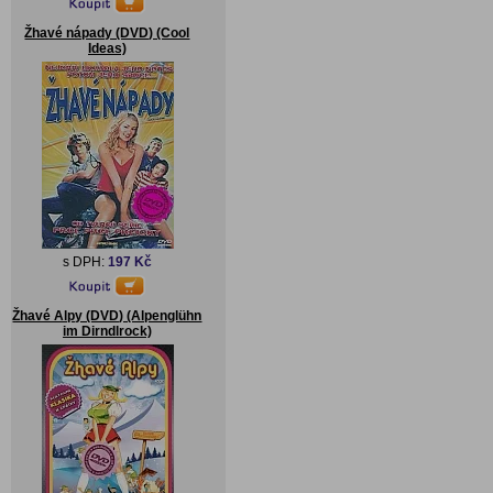
Žhavé nápady (DVD) (Cool
Ideas)
s DPH:
197 Kč
Žhavé Alpy (DVD) (Alpenglühn
im Dirndlrock)