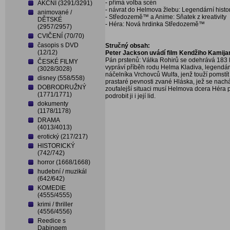
- přímá volba scén
AKČNÍ (3291/3291)
- návrat do Helmova žlebu: Legendární histo
animované /
- Středozemě™ a Anime: Sňatek z kreativity
DĚTSKÉ
- Héra: Nová hrdinka Středozemě™
(2957/2957)
CVIČENÍ (70/70)
časopis s DVD
Stručný obsah:
(12/12)
Peter Jackson uvádí film Kendžiho Kamij
Pán prstenů: Válka Rohirů se odehrává 183 le
ČESKÉ FILMY
vypráví příběh rodu Helma Kladiva, legendá
(3028/3028)
náčelníka Vrchovců Wulfa, jenž touží pomstít
disney (558/558)
prastaré pevnosti zvané Hláska, jež se nachá
DOBRODRUŽNÝ
zoufalejší situaci musí Helmova dcera Héra pro
(1771/1771)
podrobit ji i její lid.
dokumenty
(1178/1178)
DRAMA
(4013/4013)
erotický (217/217)
HISTORICKÝ
(742/742)
horror (1668/1668)
hudební / muzikál
(642/642)
KOMEDIE
(4555/4555)
krimi / thriller
(4556/4556)
Reedice s
Dabingem