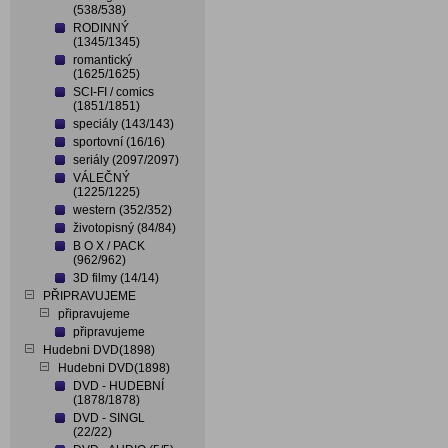
(538/538)
RODINNÝ
(1345/1345)
romantický
(1625/1625)
SCI-FI / comics
(1851/1851)
speciály (143/143)
sportovní (16/16)
seriály (2097/2097)
VÁLEČNÝ
(1225/1225)
western (352/352)
životopisný (84/84)
B O X / PACK
(962/962)
3D filmy (14/14)
PŘIPRAVUJEME
připravujeme
připravujeme
Hudebni DVD(1898)
Hudebni DVD(1898)
DVD - HUDEBNÍ
(1878/1878)
DVD - SINGL
(22/22)