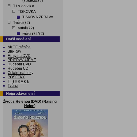
(3589/3589)
T i s k o v k a
TISKOVKA
TISKOVÁ ZPRÁVA
Tvůrci(72)
autoři(72)
tvůrci (72/72)
Další oddělení
AKCE měsíce
Blu-Ray
Filmy na DVD
PŘIPRAVUJEME
Hudebni DVD
Hudební CD
Ostatní nabídky
POŠETKY
T i s k o v k a
Tvůrci
Nejprodávanější
Život s Helenou (DVD) (Raising
Helen)