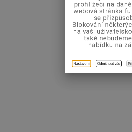
prohlížeči na dané
webová stránka fu
se přizpůso
Blokování některýc
na vaši uživatels
také nebudeme
nabídku na zá
Nastavení
Odmítnout vše
Př