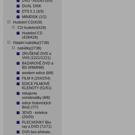
DVD - AUDIO (5/5)
DUAL DISK
DTS 5.1 (3/3)
MINIDISK (1/1)
Hudební CD(428)
CD hudební(428)
Hudební CD
(428/428)
Ostatní nabídky(2738)
nabídky(2738)
ZRUŠENÉ DVD a
VHS (1221/1221)
BAZAROVÉ DVD a
BD (698/698)
western edice (8/8)
FILM X (254/254)
EDICE FILMOVÉ
KLENOTY (51/51)
milujeme
osmdesátky (8/8)
edice historických
filmů (7/7)
3DVD - kolekce
(20/20)
PLECHOVKY Blu-
ray a DVD (71/71)
DVD bez přebalu