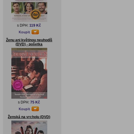
s DPH:
119 Kč
Ženu ani květinou neuhodíš
(DVD) - pošetka
s DPH:
75 Kč
Ženská na vrcholu (DVD)