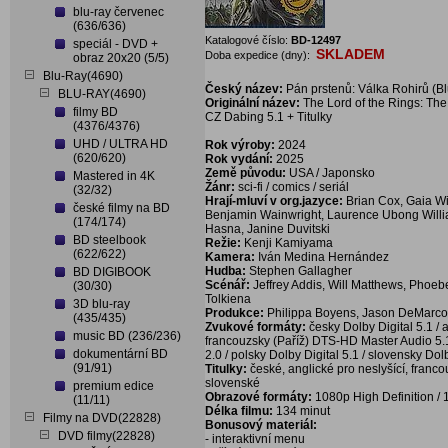
blu-ray červenec
(636/636)
Katalogové číslo:
BD-12497
speciál - DVD +
SKLADEM
Doba expedice (dny):
obraz 20x20 (5/5)
Blu-Ray(4690)
Český název:
Pán prstenů: Válka Rohirů (Bl
BLU-RAY(4690)
Originální název:
The Lord of the Rings: The 
filmy BD
CZ Dabing 5.1 + Titulky
(4376/4376)
UHD / ULTRA HD
Rok výroby:
2024
(620/620)
Rok vydání:
2025
Země původu:
USA / Japonsko
Mastered in 4K
Žánr:
sci-fi / comics / seriál
(32/32)
Hrají-mluví v org.jazyce:
Brian Cox, Gaia Wi
české filmy na BD
Benjamin Wainwright, Laurence Ubong Willi
(174/174)
Hasna, Janine Duvitski
BD steelbook
Režie:
Kenji Kamiyama
(622/622)
Kamera:
Iván Medina Hernández
Hudba:
Stephen Gallagher
BD DIGIBOOK
Scénář:
Jeffrey Addis, Will Matthews, Phoeb
(30/30)
Tolkiena
3D blu-ray
Produkce:
Philippa Boyens, Jason DeMarc
(435/435)
Zvukové formáty:
česky Dolby Digital 5.1 / 
music BD (236/236)
francouzsky (Paříž) DTS-HD Master Audio 5.
dokumentární BD
2.0 / polsky Dolby Digital 5.1 / slovensky Dolb
(91/91)
Titulky:
české, anglické pro neslyšící, franc
slovenské
premium edice
Obrazové formáty:
1080p High Definition / 
(11/11)
Délka filmu:
134 minut
Filmy na DVD(22828)
Bonusový materiál:
DVD filmy(22828)
- interaktivní menu