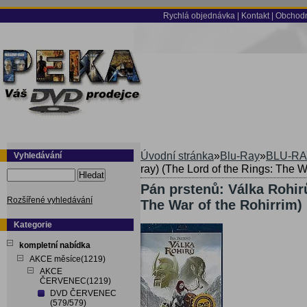
Rychlá objednávka
|
Kontakt
|
Obchodn
Úvodní stránka
»
Blu-Ray
»
BLU-RA
Vyhledávání
ray) (The Lord of the Rings: The W
Hledat
Pán prstenů: Válka Rohirů
Rozšířené vyhledávání
The War of the Rohirrim)
Kategorie
kompletní nabídka
AKCE měsíce(1219)
AKCE
ČERVENEC(1219)
DVD ČERVENEC
(579/579)