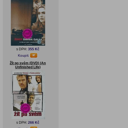
s DPH:
355 Kč
Žít po svém (DVD) (An
Unfinished Life)
s DPH:
266 Kč