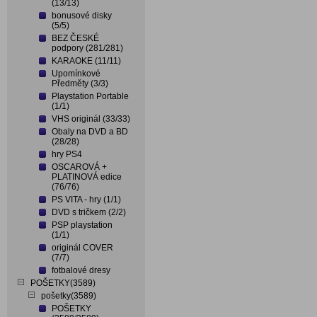
(13/13)
bonusové disky
(5/5)
BEZ ČESKÉ
podpory (281/281)
KARAOKE (11/11)
Upomínkové
Předměty (3/3)
Playstation Portable
(1/1)
VHS originál (33/33)
Obaly na DVD a BD
(28/28)
hry PS4
OSCAROVÁ +
PLATINOVÁ edice
(76/76)
PS VITA - hry (1/1)
DVD s tričkem (2/2)
PSP playstation
(1/1)
originál COVER
(7/7)
fotbalové dresy
POŠETKY(3589)
pošetky(3589)
POŠETKY