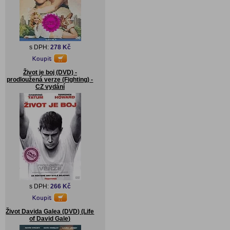
s DPH:
278 Kč
Život je boj (DVD) -
prodloužená verze (Fighting) -
CZ vydání
s DPH:
266 Kč
Život Davida Galea (DVD) (Life
of David Gale)