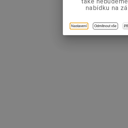
také nebudeme
nabídku na zá
Nastavení
Odmítnout vše
Př