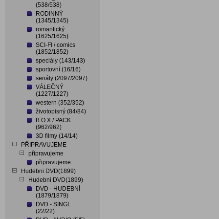
(538/538)
RODINNÝ
(1345/1345)
romantický
(1625/1625)
SCI-FI / comics
(1852/1852)
speciály (143/143)
sportovní (16/16)
seriály (2097/2097)
VÁLEČNÝ
(1227/1227)
western (352/352)
životopisný (84/84)
B O X / PACK
(962/962)
3D filmy (14/14)
PŘIPRAVUJEME
připravujeme
připravujeme
Hudebni DVD(1899)
Hudebni DVD(1899)
DVD - HUDEBNÍ
(1879/1879)
DVD - SINGL
(22/22)