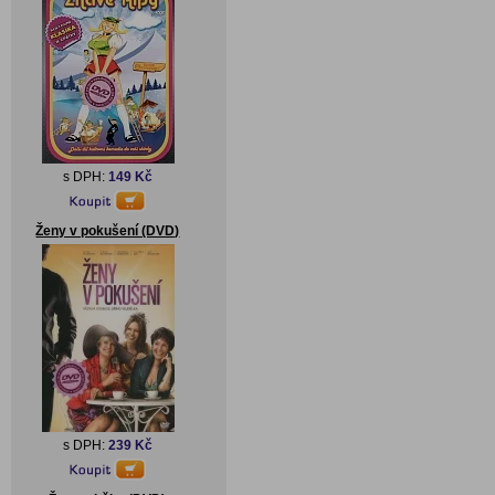
s DPH:
149 Kč
Ženy v pokušení (DVD)
s DPH:
239 Kč