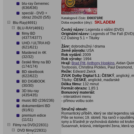
blu-ray červenec
(636/636)
speciál - DVD +
obraz 20x20 (5/5)
Katalogové číslo:
D00371RE
SKLADEM
Blu-Ray(4691)
Doba expedice (dny):
BLU-RAY(4691)
Český název:
Legenda o vášni (DVD)
filmy BD
Originální název:
Legends of The Fall (DVD)
(4377/4377)
CZ Dabing 5.1 + Titulky
UHD / ULTRA HD
Žánr:
dobrodružný / drama
(621/621)
Země původu:
USA
Mastered in 4K
Rok vydání:
2009
(32/32)
Rok výroby:
1994
české filmy na BD
Hrají:
Brad Pitt
,
Anthony Hopkins
, Aidan Qui
(174/174)
Tootoosis, Christina Pickles, Paul Desmond
Režie:
Edward Zwick
BD steelbook
ZVUK Dolby Digital 5.1:
ČESKÝ
, anglický, 
(622/622)
Titulky:
ČESKÉ
, anglické, maďarské
BD DIGIBOOK
Délka filmu:
132 minut
(30/30)
Formát obrazu:
1,85:1
3D blu-ray
Bonusový materiál:
(435/435)
- interaktivní menu
music BD (236/236)
- přímou volbu scén
dokumentární BD
Stručný obsah:
(91/91)
Romantický příběh, který se stal legendou sá
premium edice
Píše se konec 19. století. Na ranči v opuště
(11/11)
syny a šťastně je vychovává daleko od kruto
Filmy na DVD(22831)
Susannah, krásná, inteligentní žena, která vy
DVD filmy(22831)