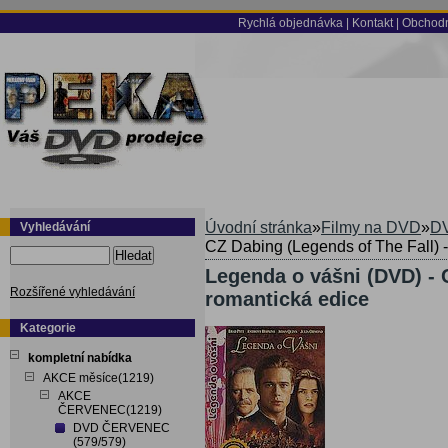
Rychlá objednávka
|
Kontakt
|
Obchodn
Úvodní stránka
»
Filmy na DVD
»
DV
Vyhledávání
CZ Dabing (Legends of The Fall) -
Hledat
Legenda o vášni (DVD) - 
Rozšířené vyhledávání
romantická edice
Kategorie
kompletní nabídka
AKCE měsíce(1219)
AKCE
ČERVENEC(1219)
DVD ČERVENEC
(579/579)