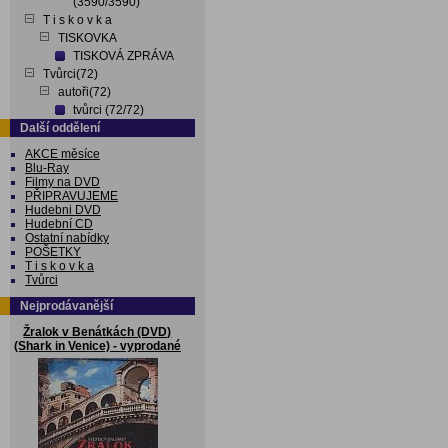
(3590/3590)
T i s k o v k a
TISKOVKA
TISKOVÁ ZPRÁVA
Tvůrci(72)
autoři(72)
tvůrci (72/72)
Další oddělení
AKCE měsíce
Blu-Ray
Filmy na DVD
PŘIPRAVUJEME
Hudebni DVD
Hudební CD
Ostatní nabídky
POŠETKY
T i s k o v k a
Tvůrci
Nejprodávanější
Žralok v Benátkách (DVD)
(Shark in Venice) - vyprodané