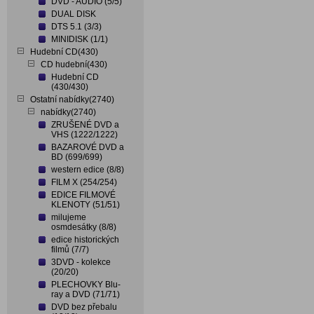
DVD - AUDIO (5/5)
DUAL DISK
DTS 5.1 (3/3)
MINIDISK (1/1)
Hudební CD(430)
CD hudební(430)
Hudební CD
(430/430)
Ostatní nabídky(2740)
nabídky(2740)
ZRUŠENÉ DVD a
VHS (1222/1222)
BAZAROVÉ DVD a
BD (699/699)
western edice (8/8)
FILM X (254/254)
EDICE FILMOVÉ
KLENOTY (51/51)
milujeme
osmdesátky (8/8)
edice historických
filmů (7/7)
3DVD - kolekce
(20/20)
PLECHOVKY Blu-
ray a DVD (71/71)
DVD bez přebalu