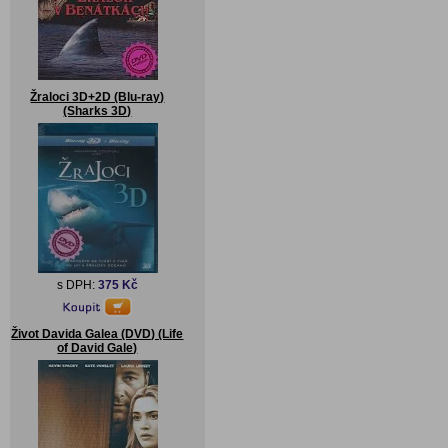
Žraloci 3D+2D (Blu-ray)
(Sharks 3D)
s DPH:
375 Kč
Život Davida Galea (DVD) (Life
of David Gale)