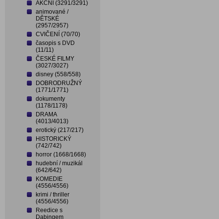
AKČNÍ (3291/3291)
animované /
DĚTSKÉ
(2957/2957)
CVIČENÍ (70/70)
časopis s DVD
(11/11)
ČESKÉ FILMY
(3027/3027)
disney (558/558)
DOBRODRUŽNÝ
(1771/1771)
dokumenty
(1178/1178)
DRAMA
(4013/4013)
erotický (217/217)
HISTORICKÝ
(742/742)
horror (1668/1668)
hudební / muzikál
(642/642)
KOMEDIE
(4556/4556)
krimi / thriller
(4556/4556)
Reedice s
Dabingem