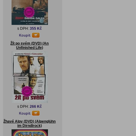
s DPH:
355 Kč
Žít po svém (DVD) (An
Unfinished Life)
s DPH:
266 Kč
Žhavé Alpy (DVD) (Alpenglühn
im Dirndlrock)