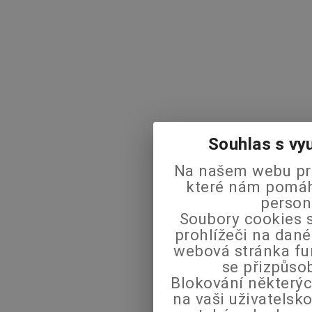
Souhlas s vy
Na našem webu pra
které nám pomáha
person
Soubory cookies s
prohlížeči na dané
webová stránka fu
se přizpůso
Blokování některýc
na vaši uživatels