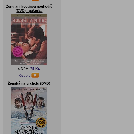
Ženu ani květinou neuhodíš
(DVD) - pošetka
s DPH:
75 Kč
Ženská na vrcholu (DVD)