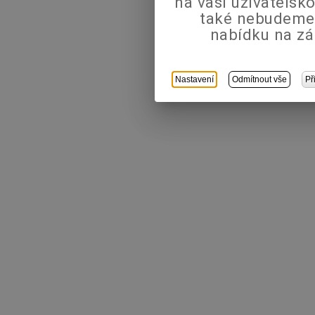
na vaši uživatels
také nebudeme
nabídku na zá
Nastavení
Odmítnout vše
Př