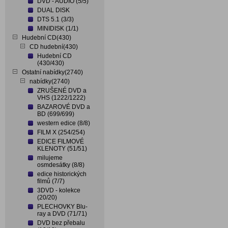
DVD - AUDIO (5/5)
DUAL DISK
DTS 5.1 (3/3)
MINIDISK (1/1)
Hudební CD(430)
CD hudební(430)
Hudební CD
(430/430)
Ostatní nabídky(2740)
nabídky(2740)
ZRUŠENÉ DVD a
VHS (1222/1222)
BAZAROVÉ DVD a
BD (699/699)
western edice (8/8)
FILM X (254/254)
EDICE FILMOVÉ
KLENOTY (51/51)
milujeme
osmdesátky (8/8)
edice historických
filmů (7/7)
3DVD - kolekce
(20/20)
PLECHOVKY Blu-
ray a DVD (71/71)
DVD bez přebalu