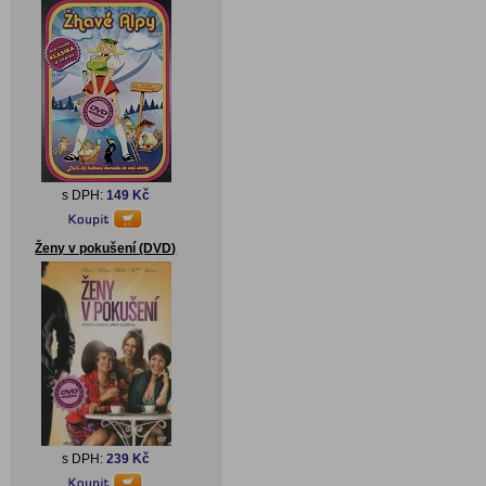
s DPH:
149 Kč
Ženy v pokušení (DVD)
s DPH:
239 Kč