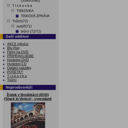
(3590/3590)
T i s k o v k a
TISKOVKA
TISKOVÁ ZPRÁVA
Tvůrci(72)
autoři(72)
tvůrci (72/72)
Další oddělení
AKCE měsíce
Blu-Ray
Filmy na DVD
PŘIPRAVUJEME
Hudebni DVD
Hudební CD
Ostatní nabídky
POŠETKY
T i s k o v k a
Tvůrci
Nejprodávanější
Žralok v Benátkách (DVD)
(Shark in Venice) - vyprodané