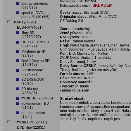
Katalogové číslo:
D01964
blu-ray červenec
SKLADEM
Doba expedice (dny):
(636/636)
Český název:
Bílý tesák (DVD)
speciál - DVD +
Originální název:
White Fang (DVD)
obraz 20x20 (5/5)
CZ Dabing 2.0
Blu-Ray(4691)
BLU-RAY(4691)
Žánr:
dobrodružný
filmy BD
Země původu:
USA
(4377/4377)
Rok výroby:
1998
Režie:
Randal Kleiser
UHD / ULTRA HD
Hrají:
Klaus Maria Brandauer, Ethan Hawke,
(621/621)
Clint Youngreen, Pius Savage, Aaron Hotch, 
Mastered in 4K
Kent, Dick Mackey, Tom Fallon
(32/32)
ZVUK Dolby Digital 5.1: anglický
české filmy na BD
Dolby Surround: finský
(174/174)
Dolby Stereo: ČESKÝ
, norský, švédský, šp
Titulky: řecké, anglické pro neslyšící
BD steelbook
Formát obrazu:
1,85:1
(622/622)
Délka filmu:
104 minut
BD DIGIBOOK
Bonusový materiál:
(30/30)
- interaktivní menu
3D blu-ray
- přímá volba scén
(435/435)
music BD (236/236)
Stručný obsah:
Nesmrtelný příběh z pera Jacka Londona o př
dokumentární BD
Londona znovu ožívá uprostřed nespoutané al
(91/91)
něm hraje mladíka, který se snaží najít zlat
premium edice
umírajícího otce. Na své obtížné a dobrodruž
(11/11)
Je jím Bílý Tesák, napůl vlk, napůl pes.
Filmy na DVD(22831)
DVD filmy(22831)