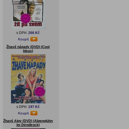
s DPH:
266 Kč
Žhavé nápady (DVD) (Cool
Ideas)
s DPH:
197 Kč
Žhavé Alpy (DVD) (Alpenglühn
im Dirndlrock)