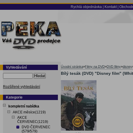
Rychlá objednávka
|
Kontakt
|
Obchodn
Úvodní stránka
»
Filmy na DVD
»
DVD filmy
»
disney
Vyhledávání
Bílý tesák (DVD) "Disney film" (Whi
Hledat
Rozšířené vyhledávání
Kategorie
kompletní nabídka
AKCE měsíce(1219)
AKCE
ČERVENEC(1219)
DVD ČERVENEC
(579/579)