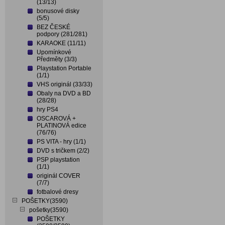
(13/13)
bonusové disky
(5/5)
BEZ ČESKÉ
podpory (281/281)
KARAOKE (11/11)
Upomínkové
Předměty (3/3)
Playstation Portable
(1/1)
VHS originál (33/33)
Obaly na DVD a BD
(28/28)
hry PS4
OSCAROVÁ +
PLATINOVÁ edice
(76/76)
PS VITA - hry (1/1)
DVD s tričkem (2/2)
PSP playstation
(1/1)
originál COVER
(7/7)
fotbalové dresy
POŠETKY(3590)
pošetky(3590)
POŠETKY