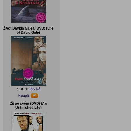
Život Davida Galea (DVD) (Life
of David Gale)
s DPH:
355 Kč
Žít po svém (DVD) (An
Unfinished Life)