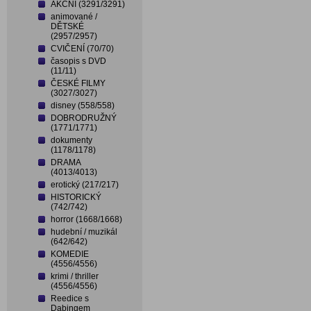
AKČNÍ (3291/3291)
animované /
DĚTSKÉ
(2957/2957)
CVIČENÍ (70/70)
časopis s DVD
(11/11)
ČESKÉ FILMY
(3027/3027)
disney (558/558)
DOBRODRUŽNÝ
(1771/1771)
dokumenty
(1178/1178)
DRAMA
(4013/4013)
erotický (217/217)
HISTORICKÝ
(742/742)
horror (1668/1668)
hudební / muzikál
(642/642)
KOMEDIE
(4556/4556)
krimi / thriller
(4556/4556)
Reedice s
Dabingem