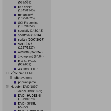
(538/538)
RODINNÝ
(1345/1345)
romantický
(1625/1625)
SCI-FI / comics
(1852/1852)
speciály (143/143)
sportovní (16/16)
seriály (2097/2097)
VÁLEČNÝ
(1227/1227)
western (352/352)
životopisný (84/84)
B O X / PACK
(962/962)
3D filmy (14/14)
PŘIPRAVUJEME
připravujeme
připravujeme
Hudebni DVD(1899)
Hudebni DVD(1899)
DVD - HUDEBNÍ
(1879/1879)
DVD - SINGL
(22/22)