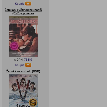
Ženu ani květinou neuhodíš
(DVD) - pošetka
s DPH:
75 Kč
Ženská na vrcholu (DVD)