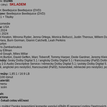
lo:
D12465
SKLADEM
 (dny):
v:
Beetlejuice Beetlejuice (DVD)
ázev:
Beetlejuice Beetlejuice (DVD)
1 + Titulky
 komedie
u:
USA
2024
:
2024
l Keaton, Winona Ryder, Jenna Ortega, Monica Bellucci, Justin Theroux, Willem D
Hara, Burn Gorman, Gianni Calchetti, Leah Perkins
urton
ris Zambarloukos
y Elfman
ed Gough, Miles Millar
im Burton, David Geffen, Marc Toberoff, Tommy Harper, Dede Gardner, Jeremy Klei
rmáty:
česky Dolby Digital 5.1 / anglicky Dolby Digital 5.1 / francouzsky (Paříž) Dolb
 2.0.Audio Descriptive Service / německy Dolby Digital 5.1 / polsky Dolby Digital 5
é, anglické pro neslyšící, francouzské (Paříž), holandské, německé pro neslyšící, p
ormáty:
1,85:1 / 16:9 LB
100 minut
teriál:
í menu
a scén
ah:
urtona
e čekali celou věčnost
e zpátky! Dvojka legendární komedie vypráví příběh tří generací rodiny Deetzových,