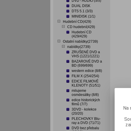
DVD - AUDIO (5/5)
DUAL DISK
DTS 5.1 (3/3)
MINIDISK (1/1)
Hudební CD(429)
CD hudební(429)
Hudební CD
(429/429)
Ostatní nabídky(2739)
nabídky(2739)
ZRUŠENÉ DVD a
VHS (1221/1221)
BAZAROVÉ DVD a
BD (699/699)
western edice (8/8)
FILM X (254/254)
EDICE FILMOVÉ
KLENOTY (51/51)
milujeme
osmdesátky (8/8)
edice historických
filmů (7/7)
Na 
3DVD - kolekce
(20/20)
Sou
PLECHOVKY Blu-
ray a DVD (71/71)
za
DVD bez přebalu