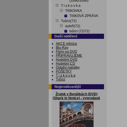
(3590/3590)
T i s k o v k a
TISKOVKA
TISKOVÁ ZPRÁVA
Tvůrci(72)
autoři(72)
tvůrci (72/72)
Další oddělení
AKCE měsíce
Blu-Ray
Filmy na DVD
PŘIPRAVUJEME
Hudebni DVD
Hudební CD
Ostatní nabídky
POŠETKY
T i s k o v k a
Tvůrci
Nejprodávanější
Žralok v Benátkách (DVD)
(Shark in Venice) - vyprodané