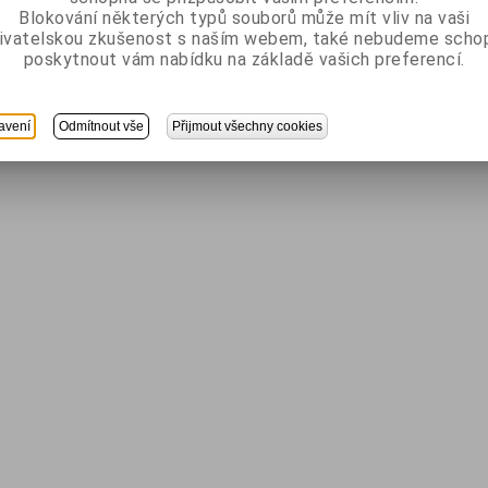
Blokování některých typů souborů může mít vliv na vaši
ivatelskou zkušenost s naším webem, také nebudeme scho
poskytnout vám nabídku na základě vašich preferencí.
avení
Odmítnout vše
Přijmout všechny cookies