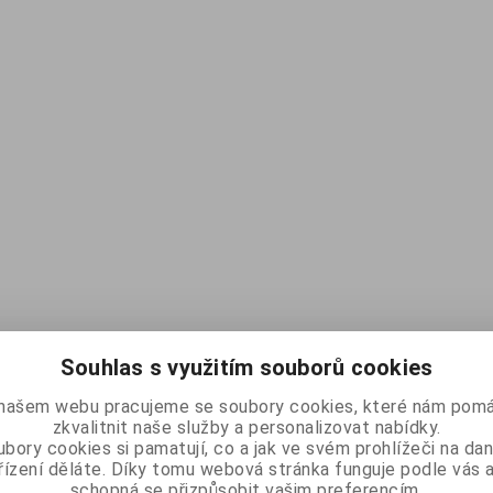
Souhlas s využitím souborů cookies
našem webu pracujeme se soubory cookies, které nám pomá
zkvalitnit naše služby a personalizovat nabídky.
bory cookies si pamatují, co a jak ve svém prohlížeči na d
řízení děláte. Díky tomu webová stránka funguje podle vás a
schopná se přizpůsobit vašim preferencím.