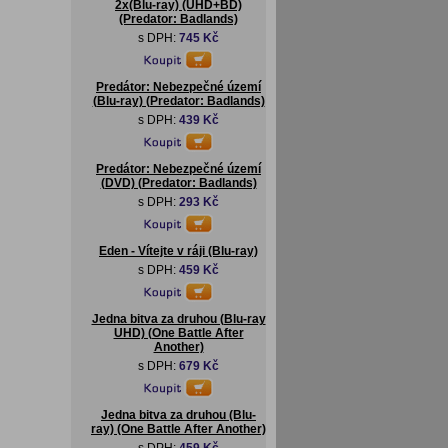
2x(Blu-ray) (UHD+BD)
(Predator: Badlands)
s DPH:
745 Kč
Predátor: Nebezpečné území
(Blu-ray) (Predator: Badlands)
s DPH:
439 Kč
Predátor: Nebezpečné území
(DVD) (Predator: Badlands)
s DPH:
293 Kč
Eden - Vítejte v ráji (Blu-ray)
s DPH:
459 Kč
Jedna bitva za druhou (Blu-ray
UHD) (One Battle After
Another)
s DPH:
679 Kč
Jedna bitva za druhou (Blu-
ray) (One Battle After Another)