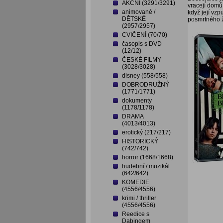
AKČNÍ (3291/3291)
vracejí domů 
animované /
když její vz
DĚTSKÉ
posmrtného ž
(2957/2957)
CVIČENÍ (70/70)
časopis s DVD
(12/12)
ČESKÉ FILMY
(3028/3028)
disney (558/558)
DOBRODRUŽNÝ
(1771/1771)
dokumenty
(1178/1178)
DRAMA
(4013/4013)
erotický (217/217)
HISTORICKÝ
(742/742)
horror (1668/1668)
hudební / muzikál
(642/642)
KOMEDIE
(4556/4556)
krimi / thriller
(4556/4556)
Reedice s
Dabingem