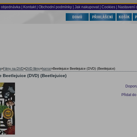
 objednávka
|
Kontakt
|
Obchodní podmínky
|
Jak nakupovat
| Cookies
| Nastavení 
a
»
Filmy na DVD
»
DVD filmy
»
horror
»
Beetlejuice Beetlejuice (DVD) (Beetlejuice)
e Beetlejuice (DVD) (Beetlejuice)
Doporu
Přidat do