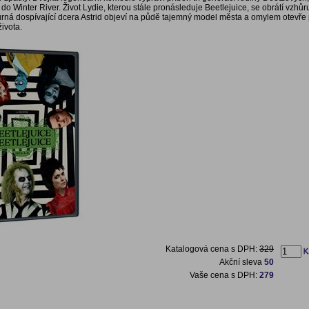
do Winter River. Život Lydie, kterou stále pronásleduje Beetlejuice, se obrátí vzhů
purná dospívající dcera Astrid objeví na půdě tajemný model města a omylem otevře 
ivota.
Katalogová cena s DPH:
329
Akční sleva
50
Vaše cena s DPH:
279