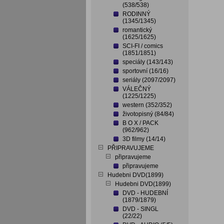
(538/538)
RODINNÝ
(1345/1345)
romantický
(1625/1625)
SCI-FI / comics
(1851/1851)
speciály (143/143)
sportovní (16/16)
seriály (2097/2097)
VÁLEČNÝ
(1225/1225)
western (352/352)
životopisný (84/84)
B O X / PACK
(962/962)
3D filmy (14/14)
PŘIPRAVUJEME
připravujeme
připravujeme
Hudebni DVD(1899)
Hudebni DVD(1899)
DVD - HUDEBNÍ
(1879/1879)
DVD - SINGL
(22/22)