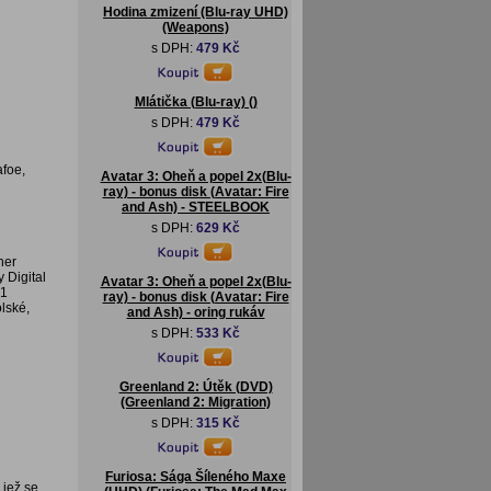
Hodina zmizení (Blu-ray UHD)
(Weapons)
s DPH:
479 Kč
Mlátička (Blu-ray) ()
s DPH:
479 Kč
afoe,
Avatar 3: Oheň a popel 2x(Blu-
ray) - bonus disk (Avatar: Fire
and Ash) - STEELBOOK
s DPH:
629 Kč
ner
y Digital
Avatar 3: Oheň a popel 2x(Blu-
.1
ray) - bonus disk (Avatar: Fire
olské,
and Ash) - oring rukáv
s DPH:
533 Kč
Greenland 2: Útěk (DVD)
(Greenland 2: Migration)
s DPH:
315 Kč
Furiosa: Sága Šíleného Maxe
 jež se