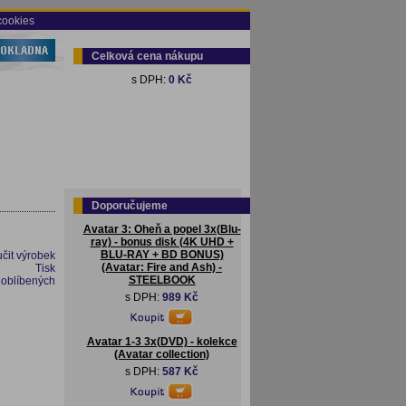
cookies
Celková cena nákupu
s DPH:
0 Kč
Doporučujeme
Avatar 3: Oheň a popel 3x(Blu-
ray) - bonus disk (4K UHD +
BLU-RAY + BD BONUS)
čit výrobek
(Avatar: Fire and Ash) -
Tisk
STEELBOOK
 oblíbených
s DPH:
989 Kč
Avatar 1-3 3x(DVD) - kolekce
(Avatar collection)
s DPH:
587 Kč