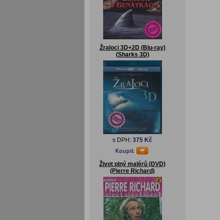
Žraloci 3D+2D (Blu-ray)
(Sharks 3D)
s DPH:
375 Kč
Život plný malérů (DVD)
(Pierre Richard)