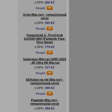
s DPH:
266 Kč
Ucho (Blu-ray) - remastrovaná
verze
s DPH:
395 Kč
Fantastická 4 - První krok
2x(UHD+BD) (Fantastic Four:
First Steps)
s DPH:
779 Kč
Superman (Blu-ray UHD) 2025
- 4K Ultra HD Blu-ray
s DPH:
727 Kč
Skřivánci na niti (Blu-ray) -
remastrovaná verze
s DPH:
395 Kč
Pupendo (Blu-ray) -
remastrovaná verze
s DPH:
399 Kč