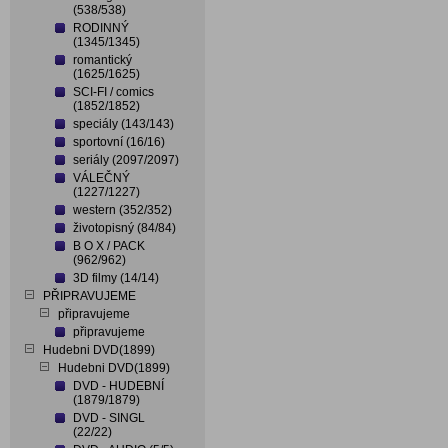
(538/538)
RODINNÝ
(1345/1345)
romantický
(1625/1625)
SCI-FI / comics
(1852/1852)
speciály (143/143)
sportovní (16/16)
seriály (2097/2097)
VÁLEČNÝ
(1227/1227)
western (352/352)
životopisný (84/84)
B O X / PACK
(962/962)
3D filmy (14/14)
PŘIPRAVUJEME
připravujeme
připravujeme
Hudebni DVD(1899)
Hudebni DVD(1899)
DVD - HUDEBNÍ
(1879/1879)
DVD - SINGL
(22/22)