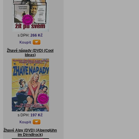
s DPH:
266 Kč
Žhavé nápady (DVD) (Cool
Ideas)
s DPH:
197 Kč
Žhavé Alpy (DVD) (Alpenglühn
im Dirndlrock)