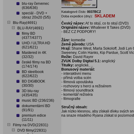
blu-ray červenec
(636/636)
Katalogové číslo:
0037BCZ
speciál - DVD +
SKLADEM
Doba expedice (dny):
obraz 20x20 (5/5)
Blu-Ray(4691)
Český název:
Ať to stojí, co to stojí (DVD)
Originální název:
Whatever It Takes (DVD)
BLU-RAY(4691)
- BEZ CZ PODPORY!
filmy BD
(4377/4377)
Žánr:
komedie
UHD / ULTRA HD
Země původu:
USA
(621/621)
Hrají:
Shane West, Marla Sokoloff, Jodi Lyn O
Mastered in 4K
Sweeney, Colin Hanks, Kip Pardue, Scott Vi
(32/32)
Režie:
David Raynr
ZVUK Dolby Digital 5.1:
anglický
české filmy na BD
Titulky:
anglické, ...
(174/174)
Bonusový materiál:
BD steelbook
- interaktivní menu
(622/622)
- přímá volba scén
BD DIGIBOOK
- filmová upoutávka
(30/30)
- rozhovory s herci a režisérem
- filmový soundtrack
3D blu-ray
- komentář režiséra
(435/435)
- filmografie
music BD (236/236)
dokumentární BD
Stručný obsah:
(91/91)
Jak nízko klesnou, aby získali dívku svých
premium edice
na snaze mladého Ryana získat si pozornost
(11/11)
Filmy na DVD(22831)
DVD filmy(22831)