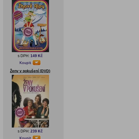
s DPH:
149 Kč
Ženy v pokušení (DVD)
s DPH:
239 Kč