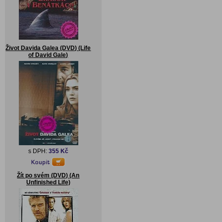
Život Davida Galea (DVD) (Life
of David Gale)
s DPH:
355 Kč
Žít po svém (DVD) (An
Unfinished Life)