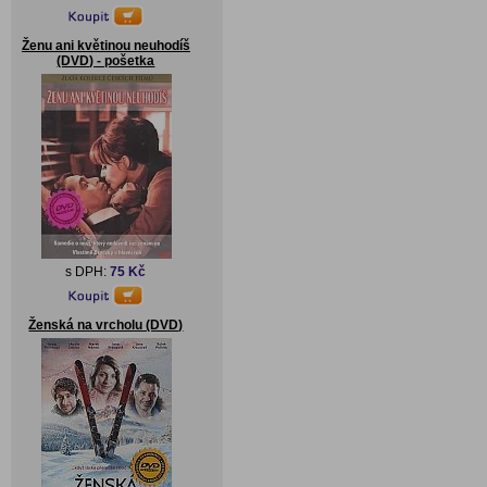
Ženu ani květinou neuhodíš
(DVD) - pošetka
s DPH:
75 Kč
Ženská na vrcholu (DVD)