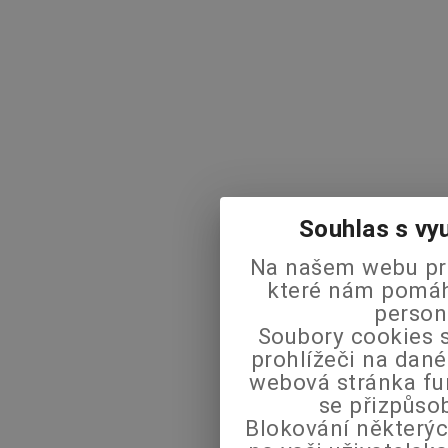
Souhlas s vy
Na našem webu pra
které nám pomáha
person
Soubory cookies s
prohlížeči na dané
webová stránka fu
se přizpůso
Blokování některýc