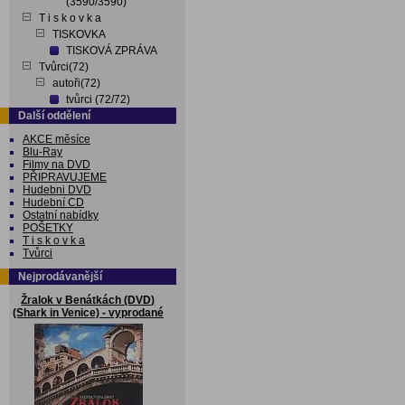
(3590/3590)
T i s k o v k a
TISKOVKA
TISKOVÁ ZPRÁVA
Tvůrci(72)
autoři(72)
tvůrci (72/72)
Další oddělení
AKCE měsíce
Blu-Ray
Filmy na DVD
PŘIPRAVUJEME
Hudebni DVD
Hudební CD
Ostatní nabídky
POŠETKY
T i s k o v k a
Tvůrci
Nejprodávanější
Žralok v Benátkách (DVD)
(Shark in Venice) - vyprodané