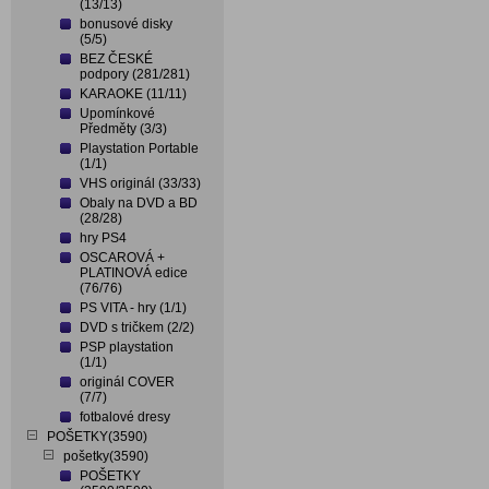
(13/13)
bonusové disky
(5/5)
BEZ ČESKÉ
podpory (281/281)
KARAOKE (11/11)
Upomínkové
Předměty (3/3)
Playstation Portable
(1/1)
VHS originál (33/33)
Obaly na DVD a BD
(28/28)
hry PS4
OSCAROVÁ +
PLATINOVÁ edice
(76/76)
PS VITA - hry (1/1)
DVD s tričkem (2/2)
PSP playstation
(1/1)
originál COVER
(7/7)
fotbalové dresy
POŠETKY(3590)
pošetky(3590)
POŠETKY