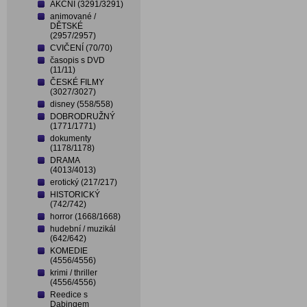
AKČNÍ (3291/3291)
animované /
DĚTSKÉ
(2957/2957)
CVIČENÍ (70/70)
časopis s DVD
(11/11)
ČESKÉ FILMY
(3027/3027)
disney (558/558)
DOBRODRUŽNÝ
(1771/1771)
dokumenty
(1178/1178)
DRAMA
(4013/4013)
erotický (217/217)
HISTORICKÝ
(742/742)
horror (1668/1668)
hudební / muzikál
(642/642)
KOMEDIE
(4556/4556)
krimi / thriller
(4556/4556)
Reedice s
Dabingem