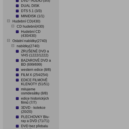
DVD - AUDIO (5/5)
DUAL DISK
DTS 5.1 (3/3)
MINIDISK (1/1)
Hudební CD(430)
CD hudební(430)
Hudební CD
(430/430)
Ostatní nabídky(2740)
nabídky(2740)
ZRUŠENÉ DVD a
VHS (1222/1222)
BAZAROVÉ DVD a
BD (699/699)
western edice (8/8)
FILM X (254/254)
EDICE FILMOVÉ
KLENOTY (51/51)
milujeme
osmdesátky (8/8)
edice historických
filmů (7/7)
3DVD - kolekce
(20/20)
PLECHOVKY Blu-
ray a DVD (71/71)
DVD bez přebalu