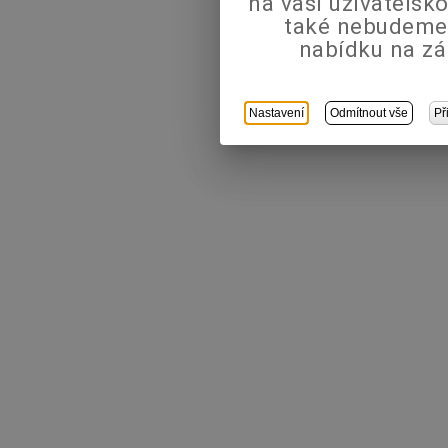
na vaši uživatels
také nebudeme
nabídku na zá
Nastavení
Odmítnout vše
Př