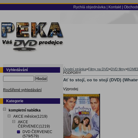
Rychlá objednávka
|
Kontakt
|
Obchodn
Úvodní stránka
»
Filmy na DVD
»
DVD filmy
»
KOME
Vyhledávání
PODPORY!
Hledat
Ať to stojí, co to stojí (DVD) (Wha
Výprodej
Rozšířené vyhledávání
Kategorie
kompletní nabídka
AKCE měsíce(1219)
AKCE
ČERVENEC(1219)
DVD ČERVENEC
(579/579)